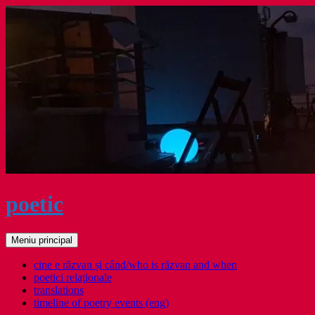
Sari
la
conținut
poetic
Caută
Meniu principal
cine e răzvan și când/who is răzvan and when
poetici relaţionale
translations
timeline of poetry events (eng)