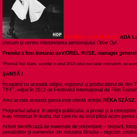
PREMIUL VOX MARIS*:
ADA 
precum şi pentru interpretarea personajului
Olive Oyl
.
Premiul a fost înmânat de
VIOREL RUSE, manager general
*Premiul Vox Maris, acordat în anul 2013 celui mai tânăr concurent, se acor
ŞANSĂ !
Începând cu această ediţiei, regizorul şi producătorul de film
T
TIFF”, iniţiat în 2012 de Festivalul Internaţional de Film Transi
Anul acesta această şansă este oferită actriţei
RÉKA SZÁSZ.
Programul aduce în atenţia publicului, a presei şi a cineaştilor
s-au remarcat în teatru, dar care nu au avut până acum şansa afi
Actorii beneficiază de materiale de prezentare – broşură, fotografi
jurnaliștilor şi oamenilor din industria filmului – regizori, produc