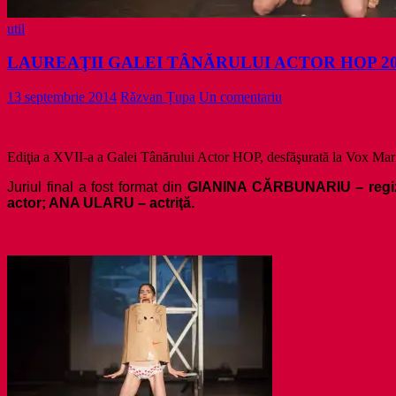
util
LAUREAŢII GALEI TÂNĂRULUI ACTOR HOP 20
13 septembrie 2014
Răzvan Țupa
Un comentariu
Ediţia a XVII-a a Galei Tânărului Actor HOP, desfăşurată la Vox Maris
Juriul final a fost format din
GIANINA CĂRBUNARIU
– reg
actor
; ANA ULARU
– actriţă.