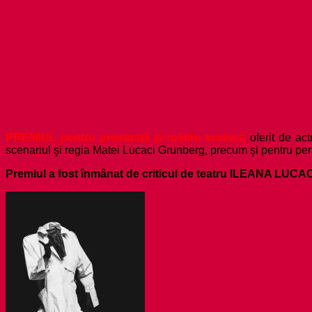
PREMIUL pentru prestanţă şi rostire scenică
oferit de act
scenariul şi regia Matei Lucaci Grunberg, precum şi pentru per
Premiul a fost înmânat de criticul de teatru ILEANA LUCA