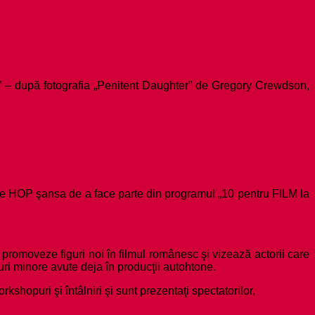
e” – după fotografia „Penitent Daughter” de Gregory Crewdson,
ale HOP şansa de a face parte din programul „
10 pentru FILM la
ă promoveze figuri noi în filmul românesc şi vizează actorii care
uri minore avute deja în producţii autohtone.
rkshopuri şi întâlniri şi sunt prezentaţi spectatorilor,