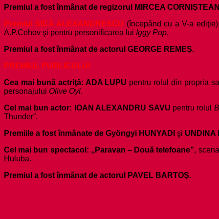
Premiul a fost înmânat de regizorul MIRCEA CORNIŞTEA
Premiul SICĂ ALEXANDRESCU
(începând cu a V-a ediţie), 
A.P.Cehov şi pentru personificarea lui
Iggy Pop
.
Premiul a fost înmânat de actorul GEORGE REMEŞ.
PREMIUL PUBLICULUI
Cea mai bună actriţă: ADA LUPU
pentru rolul din propria 
personajului
Olive Oyl
.
Cel mai bun actor: IOAN ALEXANDRU SAVU
pentru rolul
B
Thunder”.
Premiile a fost înmânate de Gyöngyi HUNYADI
şi
UNDINA B
Cel mai bun spectacol: „Paravan – Două telefoane”
, scena
Huluba.
Premiul a fost înmânat de actorul PAVEL BARTOŞ.