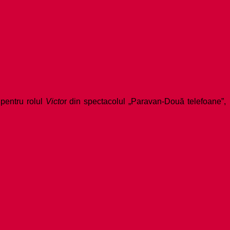
R
pentru rolul
Victo
r din spectacolul „Paravan-Două telefoane”,