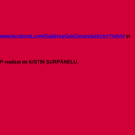
//www.facebook.com/GalaHopGalaTanaruluiActor?ref=hl
şi
 HOP realizat de IUSTIN ŞURPĂNELU.