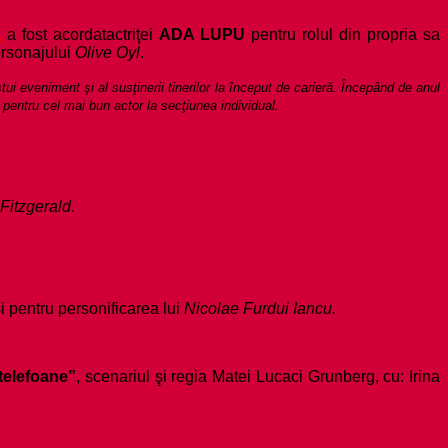
,
a fost acordat
actriţei
ADA LUPU
pentru rolul din propria sa
ersonajului
Olive Oyl
.
i eveniment şi al susţinerii tinerilor la început de carieră. Începând de anul
entru cel mai bun actor la secţiunea individual.
 Fitzgerald
.
i pentru personificarea lui
Nicolae Furdui Iancu.
telefoane”
, scenariul şi regia Matei Lucaci Grunberg, cu: Irina