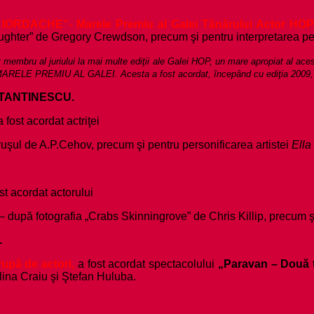
IORDACHE”- Marele Premiu al Galei Tânărului Actor HOP
aughter” de Gregory Crewdson, precum şi pentru interpretarea p
membru al juriului la mai multe ediţii ale Galei HOP, un mare apropiat al acestu
ă MARELE PREMIU AL GALEI. Acesta a fost acordat, începând cu ediţia 2009, p
ONSTANTINESCU.
a fost acordat actriţei
uşul de A.P.Cehov, precum şi pentru personificarea artistei
Ella
st acordat actorului
– după fotografia „Crabs Skinningrove” de Chris Killip, precum ş
.
rupă de actori,
a fost acordat spectacolului
„Paravan – Două 
lina Craiu şi Ştefan Huluba.