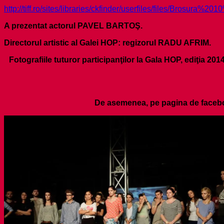
http://tiff.ro/sites/libraries/ckfinder/userfiles/files/Brosura
A prezentat actorul PAVEL BARTOŞ.
Directorul artistic al Galei HOP: regizorul RADU AFRIM.
Fotografiile tuturor participanţilor la Gala HOP, ediţia 20
De asemenea, pe pagina de faceboo