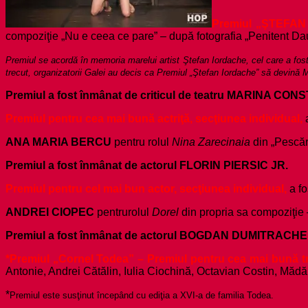
Premiul „ŞTEFAN 
compoziţie „Nu e ceea ce pare” – după fotografia „Penitent D
Premiul se acordă în memoria marelui artist Ştefan Iordache, cel care a fost 
trecut, organizatorii Galei au decis ca Premiul „Ştefan Iordache” să devin
Premiul a fost înmânat de criticul de teatru MARINA C
Premiul pentru cea mai bună actriţă, secţiunea individual,
ANA MARIA BERCU
pentru rolul
Nina Zarecinaia
din „Pescăr
Premiul a fost înmânat de actorul FLORIN PIERSIC JR.
Premiul pentru cel mai bun actor, secţiunea individual,
a fo
ANDREI CIOPEC
pentru
rolul
Dorel
din propria sa compoziţie 
Premiul a fost înmânat de actorul BOGDAN DUMITRACHE
*Premiul „Cornel Todea” – Premiul pentru cea mai bună t
Antonie, Andrei Cătălin, Iulia Ciochină, Octavian Costin, Mădă
*
Premiul este susţinut începând cu ediţia a XVI-a de familia Todea.