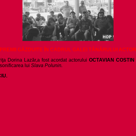
PREMII GĂZDUITE ÎN CADRUL GALEI TÂNĂRULUI ACTO
riţa Dorina Lazăr,
a fost acordat actorului
OCTAVIAN COSTIN
sonificarea lui
Slava Polunin.
CIU.