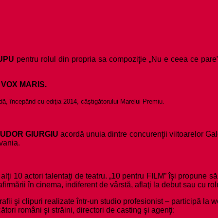
LUPU
pentru rolul din propria sa compoziţie „Nu e ceea ce par
 VOX MARIS.
dă, începând cu ediţia 2014, câştigătorului Marelui Premiu.
UDOR GIURGIU
acordă unuia dintre concurenţii viitoarelor G
lvania.
 alţi 10 actori talentaţi de teatru. „10 pentru FILM” îşi propune s
rmării în cinema, indiferent de vârstă, aflaţi la debut sau cu rol
i şi clipuri realizate într-un studio profesionist – participă la wo
ători români şi străini, directori de casting şi agenţi: