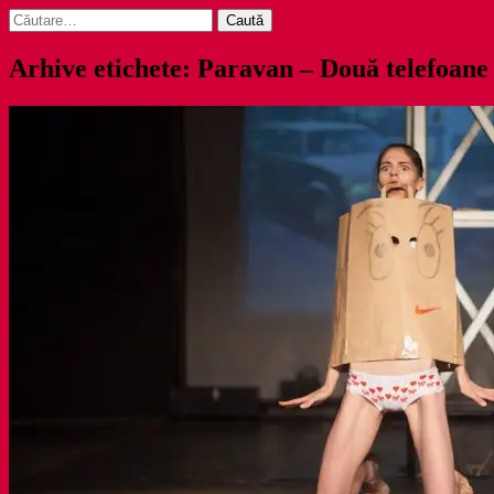
Caută
după:
Arhive etichete: Paravan – Două telefoane