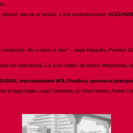
NU.
premiul special al juriului, a fost acordat
actorului
ALEXAND
sa compoziţie „Nu e ceea ce pare” – după fotografia „Penitent 
laze
din spectacolul „Ce a zis vrabia” de Danny Mitarotondo, p
UBUR, reprezentantele MOL România, sponsorul principal 
riul şi regia Matei Lucaci Grunberg, cu: Irina Antonie, Andrei Că