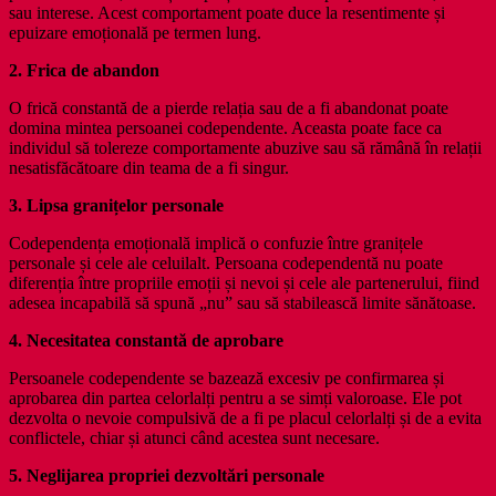
sau interese. Acest comportament poate duce la resentimente și
epuizare emoțională pe termen lung.
2. Frica de abandon
O frică constantă de a pierde relația sau de a fi abandonat poate
domina mintea persoanei codependente. Aceasta poate face ca
individul să tolereze comportamente abuzive sau să rămână în relații
nesatisfăcătoare din teama de a fi singur.
3. Lipsa granițelor personale
Codependența emoțională implică o confuzie între granițele
personale și cele ale celuilalt. Persoana codependentă nu poate
diferenția între propriile emoții și nevoi și cele ale partenerului, fiind
adesea incapabilă să spună „nu” sau să stabilească limite sănătoase.
4. Necesitatea constantă de aprobare
Persoanele codependente se bazează excesiv pe confirmarea și
aprobarea din partea celorlalți pentru a se simți valoroase. Ele pot
dezvolta o nevoie compulsivă de a fi pe placul celorlalți și de a evita
conflictele, chiar și atunci când acestea sunt necesare.
5. Neglijarea propriei dezvoltări personale