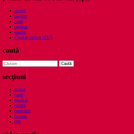
actual
poeme
carte
english
media
Cookie Policy (EU)
caută
Caută
după:
secţiuni
actual
carte
english
media
personal
poeme
util