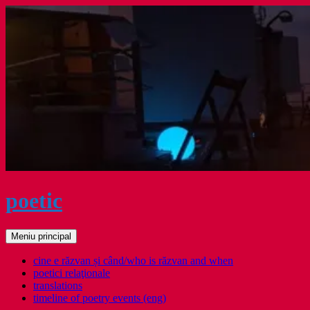
Sari
la
conținut
poetic
Caută
Meniu principal
cine e răzvan și când/who is răzvan and when
poetici relaţionale
translations
timeline of poetry events (eng)