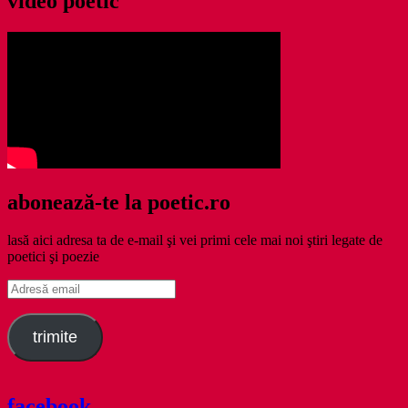
video poetic
abonează-te la poetic.ro
lasă aici adresa ta de e-mail şi vei primi cele mai noi ştiri legate de
poetici şi poezie
Adresă
email
trimite
facebook