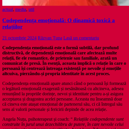
actual
,
media
,
util
Codependența emoțională: O dinamică toxică a
relațiilor
21 octombrie 2024
Răzvan Țupa
Lasă un comentariu
Codependența emoțională este o formă subtilă, dar profund
distructivă, de dependență emoțională care afectează multe
relații, fie ele romantice, de prietenie sau familiale, arată un
comunicat de presă. În esență, aceasta implică o relație în care o
persoană își centrează întreaga existență pe nevoile și emoțiile
altcuiva, pierzându-și propria identitate în acest proces.
Codependența emoțională apare atunci când o persoană își formează
o legătură emoțională exagerată și nesănătoasă cu altcineva, adesea
renunțând la propriile dorințe, nevoi și identitate pentru a-și asigura
acceptarea și dragostea acelei persoane. Aceasta nu înseamnă doar
că cineva este atașat emoțional de partenerul său, ci că întregul său
sens al valorii personale și fericirii depinde de acea relație.
Angela Nuțu, psihoterapeut și coach: “
Relațiile codependente sunt
construite în jurul unui dezechilibru de putere, în care nevoile celui