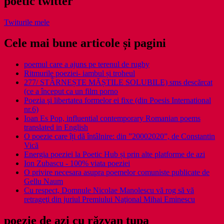
poetic twitter
Twiturile mele
Cele mai bune articole și pagini
poemul care a ajuns pe terenul de rugby
Ritmurile poeziei- iambul și troheul
277/ STÂRNEȘTE MĂȘTILE SOLUBILE) sms descărcat
(ce a început ca un film porno
Poezia şi libertatea formelor ei fixe (din Poesis International
nr.6)
Ioan Es Pop, influential contemporary Romanian poems
translated in English
O poezie care îți dă întâlnire: din ”20002020”, de Constantin
Vică
Energia poeziei la Poetic Hub și prin alte platforme de azi
Ion Zubascu - 100% viata poeziei
O privire necesara asupra poemelor comuniste publicate de
Gellu Naum
Cu respect, Domnule Nicolae Manolescu vă rog să vă
retrageţi din juriul Premiului Naţional Mihai Eminescu
poezie de azi cu răzvan ţupa