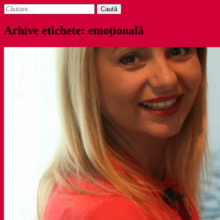
Caută
după:
Arhive etichete: emoțională