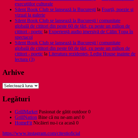
execuţiilor culturale
Silent Book Club se lansează la București
la
Foarţă, poezie şi
vizual la galerie
Silent Book Club se lansează la București | comunitate
globală de cititori din peste 60 de țări, cu peste un milion de
cititori - poetic
la
Experiență audio imersivă de Călin Țopa în
spectacol
Silent Book Club se lansează la București | comunitate
globală de cititori din peste 60 de țări, cu peste un milion de
cititori - poetic
la
Literatura rezidenţei- Ledig House inainte de
lectura (3)
Arhive
Arhive
Legături
GrillMarket
Pasionat de gătit outdoor 0
GrillNation
Bine că nu ne-am ars! 0
HomeFit
Nicăieri nu-i ca acasă 0
https://www.instagram.com/citestioficial