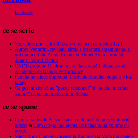
facebook
ce se scrie
Story time poezia lui Răzvan și poeticul pe înțelesul A.I.
Aurora Venturini, revelația târzie a literaturii argentiniene, și
noi traduceri din Annie Ernaux și Ahmet Altan – noutăți
Anansi. World Fiction
CNDB propune 11 piese noi de dans după Laboaratoarele
Academiei de Dans și Performance
Familia ne aduce împreună! Festivalul familiei, ediția a VI-a,
la Iași
Ce gust ai zice că au ”poetic relațional” și ”poetic. interfața
sonoră” când sunt traduse în înghețată
ce se spune
Cum se vede din AI societatea cu demisii de președinți prin
poezie
la
Cum citește inteligența artificială două volume cu
poezie
Silent Book Club se lansează la București
la
Viaţa din spatele