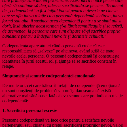
care primește sunt mereu prioritizate. Acest lucru îl face pe cel care
oferă să continue să dea, adesea sacrificându-se pe sine. Termenul
de „codependent” a fost inițial folosit pentru a descrie pe cineva
care se afla într-o relație cu o persoană dependentă și căreia, într-o
formă sau alta, îi susținea acea dependență pentru a se simți util și
dorit, însă ulterior acest termen și-a lărgit semnificațiile și se referă,
de asemenea, la persoane care sunt dispuse să-și sacrifice propria
bunăstare pentru a îndeplini nevoile și dorințele celuilalt.”
Codependența apare atunci când o persoană crede că este
responsabilitatea să „salveze” pe altcineva, având grijă de toate
nevoile acelei persoane. O persoană codependentă își construiește
identitatea în jurul acestui rol și ajunge să se sacrifice constant în
relație.
Simptomele și semnele codependenței emoționale
De multe ori, cei care trăiesc în relații de codependență emoțională
nu sunt conștienți de problemă sau nu își dau seama că există
alternative mai sănătoase. Iată câteva semne care pot indica o relație
codependentă:
1. Sacrificiu personal excesiv
Persoana codependentă va face orice pentru a satisface nevoile
partenerului său, chiar și cu prețul sacrificării propriilor nevoi, valori