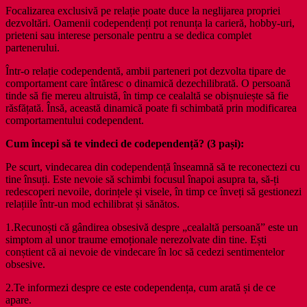
Focalizarea exclusivă pe relație poate duce la neglijarea propriei
dezvoltări. Oamenii codependenți pot renunța la carieră, hobby-uri,
prieteni sau interese personale pentru a se dedica complet
partenerului.
Într-o relație codependentă, ambii parteneri pot dezvolta tipare de
comportament care întăresc o dinamică dezechilibrată. O persoană
tinde să fie mereu altruistă, în timp ce cealaltă se obișnuiește să fie
răsfățată. Însă, această dinamică poate fi schimbată prin modificarea
comportamentului codependent.
Cum începi să te vindeci de codependență? (3 pași):
Pe scurt, vindecarea din codependență înseamnă să te reconectezi cu
tine însuți. Este nevoie să schimbi focusul înapoi asupra ta, să-ți
redescoperi nevoile, dorințele și visele, în timp ce înveți să gestionezi
relațiile într-un mod echilibrat și sănătos.
1.Recunoști că gândirea obsesivă despre „cealaltă persoană” este un
simptom al unor traume emoționale nerezolvate din tine. Ești
conștient că ai nevoie de vindecare în loc să cedezi sentimentelor
obsesive.
2.Te informezi despre ce este codependența, cum arată și de ce
apare.