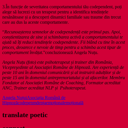
3.În funcție de severitatea comportamentului tău codependent, poți
alege să lucrezi cu un terapeut pentru a identifica tendințele
nesănătoase și a descoperi dinamici familiale sau traume din trecut
care au dus la aceste comportamente.
“
Recunoașterea semnelor de codependență este primul pas. Apoi,
conștientizarea de sine și schimbarea activă a comportamentului te
ajută să îți reduci tendințele codependente. Fii blând cu tine în acest
proces, deoarece e nevoie de timp pentru a schimba acest tipar de
comportament învățat
.”concluzionează Angela Nuțu.
Angela Nuțu (foto) este psihoterapeut și trainer din România,
Vicepreşedinte al Asociaţiei Române de Hipnoză. Are experiență de
peste 10 ani în domeniul comunicării și al instruirii adulților și de
peste 15 ani în domeniul antreprenoriatului și al afacerilor. Membru
Fondator al Asociației Române de Coaching, Formator acreditat
ANC, Trainer acreditat NLP și Psihoterapeut.
Angela Nuțui
Asociația Română de
Hipnoză
codepenmdența
emoțional
emoțională
translate poetic