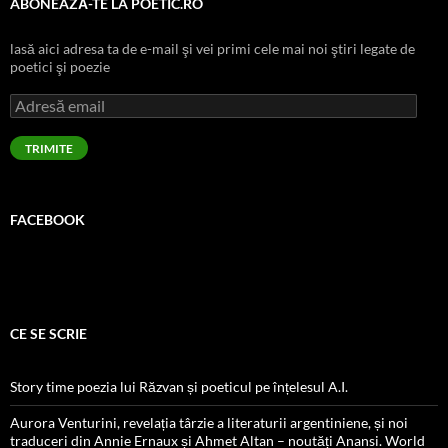
ABONEAZĂ-TE LA POETIC.RO
lasă aici adresa ta de e-mail şi vei primi cele mai noi ştiri legate de
poetici şi poezie
Adresă
email
TRIMITE
FACEBOOK
CE SE SCRIE
Story time poezia lui Răzvan și poeticul pe înțelesul A.I.
Aurora Venturini, revelația târzie a literaturii argentiniene, și noi
traduceri din Annie Ernaux și Ahmet Altan – noutăți Anansi. World