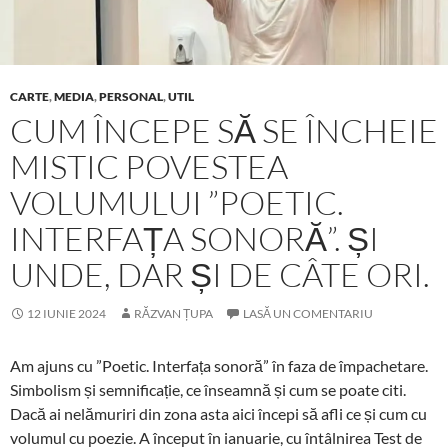
CARTE
,
MEDIA
,
PERSONAL
,
UTIL
CUM ÎNCEPE SĂ SE ÎNCHEIE
MISTIC POVESTEA
VOLUMULUI ”POETIC.
INTERFAȚA SONORĂ”. ȘI
UNDE, DAR ȘI DE CÂTE ORI.
12 IUNIE 2024
RĂZVAN ȚUPA
LASĂ UN COMENTARIU
Am ajuns cu ”Poetic. Interfața sonoră” în faza de împachetare.
Simbolism și semnificație, ce înseamnă și cum se poate citi.
Dacă ai nelămuriri din zona asta aici începi să afli ce și cum cu
volumul cu poezie. A început în ianuarie, cu întâlnirea Test de