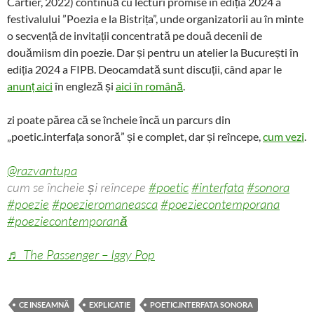
Cartier, 2022) continuă cu lecturi promise în ediția 2024 a
festivalului ”Poezia e la Bistrița”, unde organizatorii au în minte
o secvență de invitații concentrată pe două decenii de
douămiism din poezie. Dar și pentru un atelier la București în
ediția 2024 a FIPB. Deocamdată sunt discuții, când apar le
anunț aici
în engleză și
aici în română
.
zi poate părea că se încheie încă un parcurs din
„poetic.interfața sonoră” și e complet, dar și reîncepe,
cum vezi
.
@razvantupa
cum se încheie și reîncepe
#poetic
#interfata
#sonora
#poezie
#poezieromaneasca
#poeziecontemporana
#poeziecontemporană
♬ The Passenger – Iggy Pop
CE INSEAMNĂ
EXPLICATIE
POETIC.INTERFATA SONORA