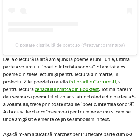
O postare distribuită de poetic.ro (@razvancosmintupa)
De la o lectură la altă am ajuns la poemele lunii iunie, ultima
parte a volumului ”poetic. interfața sonoră”. Și am tot ales
poeme din zilele lecturii și pentru lectura din martie, în
proiectul Zilei poeziei cu audio
în librăriile Cărturești
, și
pentru lectura
cenaclului Matca din Bookfest
. Tot mai tare îmi
dau seama că poemul zilei, chiar și atunci când e din partea a 5-
a volumului, trece prin toate stadiile “poetic. interfața sonoră”.
Asta ca să fie clar ce înseamnă (pentru mine acum) și cam pe
unde am găsit elemente ce țin se simbolism în text.
Așa că m-am apucat să marchez pentru fiecare parte cum s-a