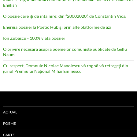
English
O poezie care îți dă întâlnire: din ”20002020”, de Constantin Vică
Energia poeziei la Poetic Hub și prin alte platforme de azi
Ion Zubascu - 100% viata poeziei
O privire necesara asupra poemelor comuniste publicate de Gellu
Naum
Cu respect, Domnule Nicolae Manolescu vă rog să vă retrageţi din
juriul Premiului Naţional Mihai Eminescu
ACTUAL
POEME
CARTE