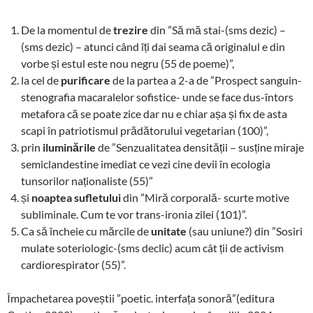
De la momentul de
trezire
din ”Să mă stai-(sms dezic) –
(sms dezic) – atunci când îți dai seama că originalul e din
vorbe și estul este nou negru (55 de poeme)”,
la cel de
purificare
de la partea a 2-a de ”Prospect sanguin-
stenografia macaralelor sofistice- unde se face dus-întors
metafora că se poate zice dar nu e chiar așa și fix de asta
scapi în patriotismul prădătorului vegetarian (100)”,
prin
iluminările
de ”Senzualitatea densității – susține miraje
semiclandestine imediat ce vezi cine devii în ecologia
tunsorilor naționaliste (55)”
și
noaptea sufletului
din ”Miră corporală- scurte motive
subliminale. Cum te vor trans-ironia zilei (101)”.
Ca să încheie cu mărcile de
unitate
(sau uniune?) din ”Sosiri
mulate soteriologic-(sms declic) acum cât ții de activism
cardiorespirator (55)”.
Împachetarea poveștii ”poetic. interfața sonoră”(editura