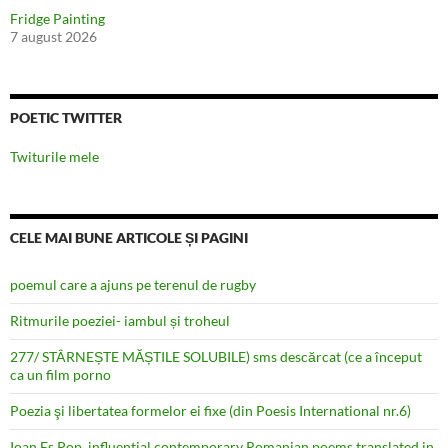
Fridge Painting
7 august 2026
POETIC TWITTER
Twiturile mele
CELE MAI BUNE ARTICOLE ȘI PAGINI
poemul care a ajuns pe terenul de rugby
Ritmurile poeziei- iambul și troheul
277/ STÂRNEȘTE MĂȘTILE SOLUBILE) sms descărcat (ce a început
ca un film porno
Poezia şi libertatea formelor ei fixe (din Poesis International nr.6)
Ioan Es Pop, influential contemporary Romanian poems translated in