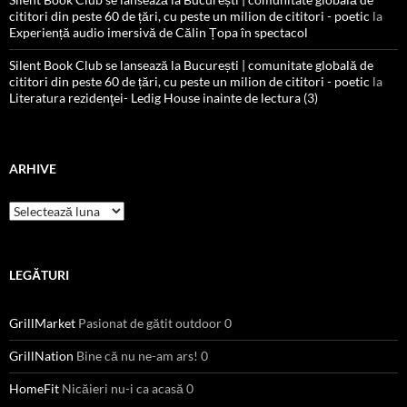
cititori din peste 60 de țări, cu peste un milion de cititori - poetic
la
Experiență audio imersivă de Călin Țopa în spectacol
Silent Book Club se lansează la București | comunitate globală de
cititori din peste 60 de țări, cu peste un milion de cititori - poetic
la
Literatura rezidenţei- Ledig House inainte de lectura (3)
ARHIVE
Arhive
LEGĂTURI
GrillMarket
Pasionat de gătit outdoor 0
GrillNation
Bine că nu ne-am ars! 0
HomeFit
Nicăieri nu-i ca acasă 0