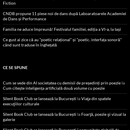
Fiction
CNDB propune 11 piese noi de dans după Laboaratoarele Academiei
de Dans și Performance
Familia ne aduce împreună! Festivalul familiei, ediția a VI-a, la Iași
Ce gust ai zice că au ”poetic relațional” și ”poetic. interfața sonoră”
când sunt traduse în înghețată
CE SE SPUNE
Cum se vede din AI societatea cu demisii de președinți prin poezie
la
Cum citește inteligența artificială două volume cu poezie
Silent Book Club se lansează la București
la
Viaţa din spatele
execuţiilor culturale
Silent Book Club se lansează la București
la
Foarţă, poezie şi vizual la
galerie
Silent Book Club se lansează la București | comunitate globală de