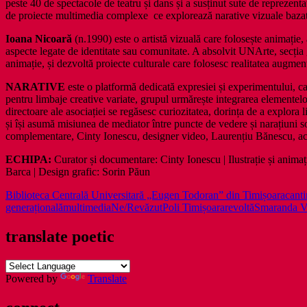
peste 40 de spectacole de teatru și dans și a susținut sute de reprezenta
de proiecte multimedia complexe ce explorează narative vizuale bazate 
Ioana Nicoară
(n.1990) este o artistă vizuală care folosește animație,
aspecte legate de identitate sau comunitate. A absolvit UNArte, secția g
animație, și dezvoltă proiecte culturale care folosesc realitatea augmen
NARATIVE
este o platformă dedicată expresiei și experimentului, car
pentru limbaje creative variate, grupul urmărește integrarea elementelor d
directoare ale asociației se regăsesc curiozitatea, dorința de a explora l
și își asumă misiunea de mediator între puncte de vedere și narațiuni so
complementare, Cinty Ionescu, designer video, Laurențiu Bănescu, actor
ECHIPA:
Curator și documentare: Cinty Ionescu | Ilustrație și an
Barca | Design grafic: Sorin Păun
Biblioteca Centrală Universitară „Eugen Todoran” din Timișoara
cant
generațională
multimedia
Ne/Revăzut
Poli Timișoara
revoltă
Smaranda V
translate poetic
Powered by
Translate