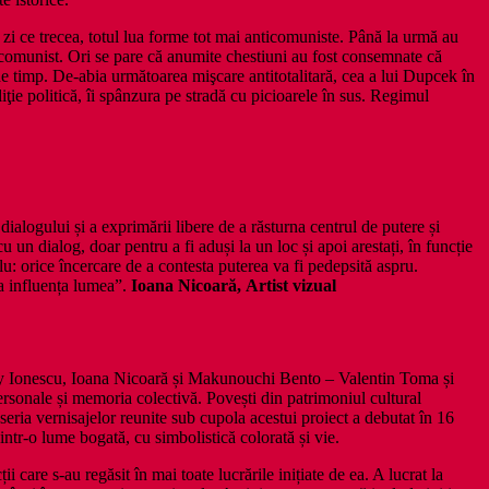
zi ce trecea, totul lua forme tot mai anticomuniste. Până la urmă au
mul comunist. Ori se pare că anumite chestiuni au fost consemnate că
e de timp. De-abia următoarea mişcare antitotalitară, cea a lui Dupcek în
ţie politică, îi spânzura pe stradă cu picioarele în sus. Regimul
dialogului și a exprimării libere de a răsturna centrul de putere și
u un dialog, doar pentru a fi aduși la un loc și apoi arestați, în funcție
lu: orice încercare de a contesta puterea va fi pedepsită aspru.
 a influența lumea”.
Ioana Nicoară,
Artist vizual
inty Ionescu, Ioana Nicoară și Makunouchi Bento – Valentin Toma și
 personale și memoria colectivă. Povești din patrimoniul cultural
 seria vernisajelor reunite sub cupola acestui proiect a debutat în 16
intr-o lume bogată, cu simbolistică colorată și vie.
 care s-au regăsit în mai toate lucrările inițiate de ea. A lucrat la