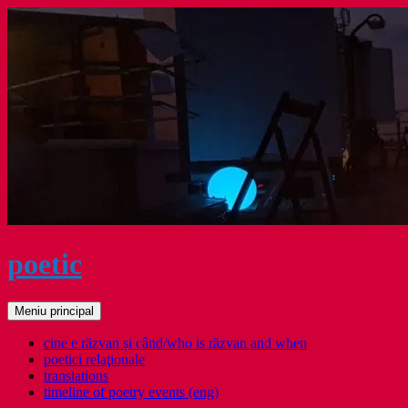
Sari
la
conținut
poetic
Caută
Meniu principal
cine e răzvan și când/who is răzvan and when
poetici relaţionale
translations
timeline of poetry events (eng)