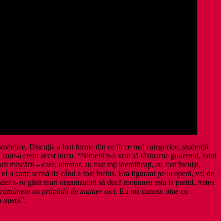
ovietice. Discuţia a luat forme din ce în ce mai categorice, studenţii
ui care-a cerut acest lucru. “Nimeni n-a vrut să răstoarne guvernul, totul
ișcării – care, ulterior, au fost toţi identificaţi, au fost închişi,
l o carte scrisă de când a fost închis. Era figurant pe la operă, vai de
ender s-au găsit mari organizatori să ducă moţiunea asta la partid. Astea
 rămâneai un prăpădit de inginer aici
. Eu mă cunosc bine cu
a operă”.