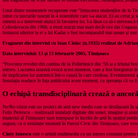
Unul dintre momentele recuperate este “[mișcarea studenților de la Tim
intrat cu tancurile ruseşti în 4 noiembrie care i-a atacat. Ei au cerut ş
nimeni n-a intervenit atunci în favoarea lor. I-a lăsat ca să-i striveas
Cehoslovacia din 1968, a trezit reacţii mai mari decât cea din Ungaria. 
instaurat ulterior la ei a lui Kadar a fost incomparabil mai uman şi mai r
Fragment din interviul cu Ioan Ciolac (n.1935) realizat de Adria
Data interviului: 13 şi 15 februarie 2005, Timişoara
“Povestea revoltei din cantina de la Politehnică din ‘56 și a felului bru
interes. Lucrarea noastră evocă acest moment, care a fost înregistrat doar
de implicarea lor autentică într-o cauză în care credeau. Evenimentul a 
Instalația readuce în fața publicului acest moment, cu speranța că va fi 
O echipă transdisciplinară crează o ancor
Ne/Re-văzut este un proiect de artă new media care se desfășoară în s
Felix Petrescu – realizează instalații digitale din sunet, imagine și ani
imaterial al Timișoarei sunt transpuse în lucrări de artă în spațiul publ
august, cu o instalație montată în Parcul Civic din Timișoara, care evoca
Cinty Ionescu
este o artistă multimedia cu un interes constant pentru c