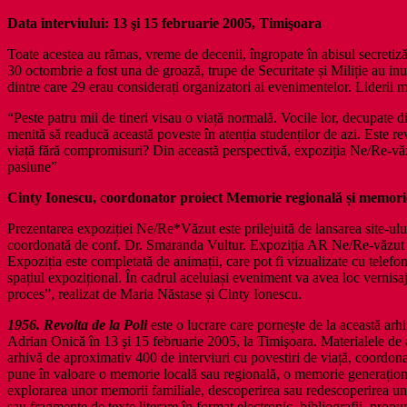
Data interviului: 13 şi 15 februarie 2005, Timişoara
Toate acestea au rămas, vreme de decenii, îngropate în abisul secretiz
30 octombrie a fost una de groază, trupe de Securitate și Miliție au inund
dintre care 29 erau considerați organizatori ai evenimentelor. Liderii 
“Peste patru mii de tineri visau o viață normală. Vocile lor, decupate di
menită să readucă această poveste în atenția studenților de azi. Este revo
viață fără compromisuri? Din această perspectivă, expoziția Ne/Re-văzut
pasiune”
Cinty Ionescu,
c
oordonator proiect
Memorie regională și memori
Prezentarea expoziției Ne/Re*Văzut este prilejuită de lansarea site-ului 
coordonată de conf. Dr. Smaranda Vultur. Expoziția AR Ne/Re-văzut au
Expoziția este completată de animații, care pot fi vizualizate cu tele
spațiul expozițional. În cadrul aceluiași eveniment va avea loc vernisa
proces”, realizat de Maria Năstase și Cinty Ionescu.
1956. Revolta de la Poli
este o lucrare care pornește de la această arh
Adrian Onică în 13 şi 15 februarie 2005, la Timişoara. Materialele de a
arhivă de aproximativ 400 de interviuri cu povestiri de viață, coordon
pune în valoare o memorie locală sau regională, o memorie generațională
explorarea unor memorii familiale, descoperirea sau redescoperirea unui
sau fragmente de texte literare în format electronic, bibliografii, pr