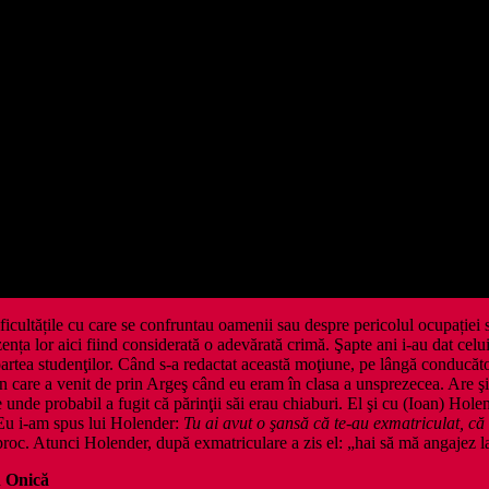
ficultățile cu care se confruntau oamenii sau despre pericolul ocupației s
rezența lor aici fiind considerată o adevărată crimă. Şapte ani i-au dat cel
rtea studenţilor. Când s-a redactat această moţiune, pe lângă conducătorii m
n care a venit de prin Argeş când eu eram în clasa a unsprezecea. Are şi e
de unde probabil a fugit că părinţii săi erau chiaburi. El şi cu (Ioan) Hol
 Eu i-am spus lui Holender:
Tu ai avut o şansă că te-au exmatriculat, că
proc. Atunci Holender, după exmatriculare a zis el: „hai să mă angajez l
n Onică