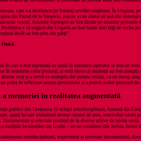
ișoara, care s-a desfășurat pe fondul] revoltei maghiare. În Ungaria, pe 
i ieşirea din Pactul de la Varşovia, practic ei au căutat să iasă din siste
că tancurile ruseşti. Anumite înţelegeri au fost făcute pe anumite perioad
Realitatea e că ungurii din Ungaria au fost foarte duri faţă de veche poli
eţinut decât au fost prin alte părţi”.
n Onică
tal în care a fost reprimată ne arată că sistemele opresive se tem de forța 
 în amintirile celor prezenți, și redă ideea că studenții au fost amăgiți c
distrus vieți și a servit ca exemplu dur pentru ceilalți, cu un mesaj simp
un prilej de reflectare asupra prezentului și a puterii noilor generații de
ă a memoriei în realitatea augmentată
pații publice din Timișoara. O echipă interdisciplinară, formată din C
mație, spații în care vizitatorul devine creator de sens, reactivând istorii
ic. Documentate și selectate pornind de la diverse arhive de istorie orală,
 tradițiile locuitorilor din Uzdin – un sat românesc din Serbia. Istorii d
olaborarea interdisciplinară, experiment și cercetare documentară, direcții