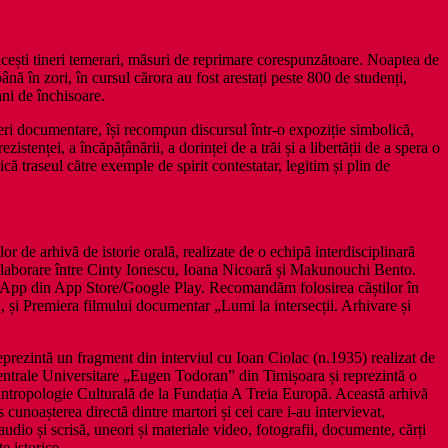
acești tineri temerari, măsuri de reprimare corespunzătoare. Noaptea de
ână în zori, în cursul cărora au fost arestați peste 800 de studenți,
ani de închisoare.
crieri documentare, își recompun discursul într-o expoziție simbolică,
stenței, a încăpățânării, a dorinței de a trăi și a libertății de a spera o
 traseul către exemple de spirit contestatar, legitim și plin de
or de arhivă de istorie orală, realizate de o echipă interdisciplinară
olaborare între Cinty Ionescu, Ioana Nicoară și Makunouchi Bento.
form App din App Store/Google Play. Recomandăm folosirea căștilor în
, și Premiera filmului documentar „Lumi la intersecții. Arhivare și
reprezintă un fragment din interviul cu Ioan Ciolac (n.1935) realizat de
 Centrale Universitare „Eugen Todoran” din Timișoara și reprezintă o
 Antropologie Culturală de la Fundația A Treia Europă. Această arhivă
unoașterea directă dintre martori și cei care i-au intervievat,
dio și scrisă, uneori și materiale video, fotografii, documente, cărți
e istorice.