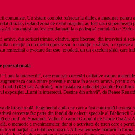
ării comuniste. Un sistem complet refractar la dialog a imaginat, pentru 
at străzile, izolând zona de restul orașului, au fost razii și percheziții p
mișcării studențești au fost condamnați la o pedeapsă cumulată de 79 de 
n arhive, din scrisori trimise, cândva, spre libertate, din interviuri și s
lta o reacție la un mediu opresiv sau o condiție a vârstei, o expresie a rezi
 reprezintă o evocare dar este, totodată, un un excelent ghid, care indică
e generațională
“Lumi la intersecții”, care reunește cercetări calitative asupra materialel
gmentează două dintre poveștile incluse în această arhivă, printr-o c
fonul mobil (iOS sau Android), prin instalarea aplicației gratuite Reni
jul expoziției „Lumi la intersecții. Destine din arhivă”, de Renee Renard
iva de istorie orală. Fragmentul audio pe care a fost construită lucrarea 
rhivă cercetate fac parte din fondul de colecții speciale al Bibliotecii
ată de conf. dr. Smaranda Vultur în cadrul Grupului de Istorie Orală și
, o memorie a evenimentelor, dar și o activitate de teren care a permis c
 trecut parțial sau total necunoscut. Arhiva reunește mărturii în formă au
opunând o bază de documentare și informare pe diverse teme sau eveniment