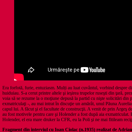
Era forfotă, furie, entuziasm. Mulți au luat cuvântul, vorbind despre di
huiduiau. S-a cerut printre altele şi ieşirea trupelor ruseşti din ţară, p
voia să se rezume la o moţiune depusă la partid cu nişte solicitări din pa
exmatriculaţi -, au mai intrat în discuţie un amărât, unul Păuna Aurelia
capul lui. A făcut şi el facultate de construcţii. A venit de prin Argeş 
au fost motivele pentru care şi Holender a fost după aia exmatriculat.
Holender, el era mare druker la CFR, eu la Poli şi ne mai fitileam reci
Fragment din interviul cu Ioan Ciolac (n.1935) realizat de Adria