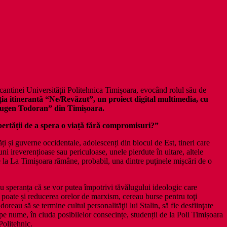
 cantinei Universității Politehnica Timișoara, evocând rolul său de
ția itinerantă “Ne/Revăzut”, un proiect digital multimedia, cu
Eugen Todoran” din Timișoara.
libertății de a spera o viață fără compromisuri?”
ăți și guverne occidentale, adolescenți din blocul de Est, tineri care
i ireverențioase sau periculoase, unele pierdute în uitare, altele
de la La Timișoara rămâne, probabil, una dintre puținele mișcări de o
u speranța că se vor putea împotrivi tăvălugului ideologic care
poate și reducerea orelor de marxism, cereau burse pentru toţi
oreau să se termine cultul personalităţii lui Stalin, să fie desfiinţate
r pe nume, în ciuda posibilelor consecințe, studenții de la Poli Timișoara
Politehnic.