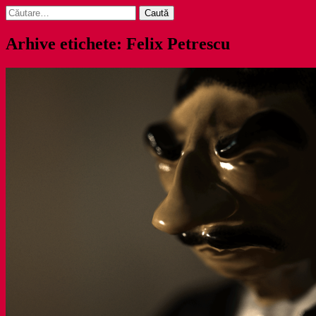
Caută
după:
Arhive etichete: Felix Petrescu