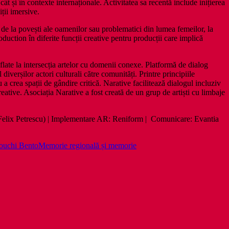
ât și în contexte internaționale. Activitatea sa recentă include inițierea
ții imersive.
, de la povești ale oamenilor sau problematici din lumea femeilor, la
duction în diferite funcții creative pentru producții care implică
aflate la intersecția artelor cu domenii conexe. Platformă de dialog
diverșilor actori culturali către comunități. Printre principiile
u a crea spații de gândire critică. Narative facilitează dialogul incluziv
eative. Asociația Narative a fost creată de un grup de artiști cu limbaje
/ Felix Petrescu) | Implementare AR: Reniform | Comunicare: Evantia
uchi Bento
Memorie regională și memorie