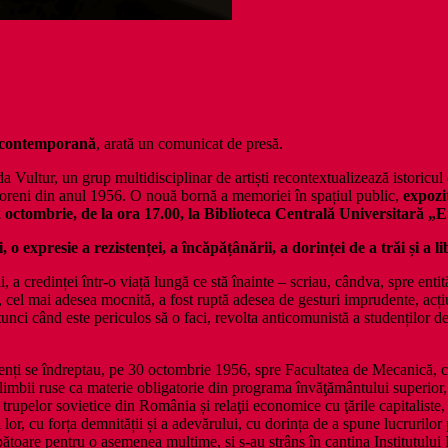
ta contemporană
, arată un comunicat de presă.
 Vultur, un grup multidisciplinar de artiști recontextualizează istoricul
ișoreni din anul 1956. O nouă bornă a memoriei în spațiul public,
expozi
2 octombrie, de la ora 17.00, la
Biblioteca Centrală Universitară „
, o expresie a rezistenței, a încăpățânării, a dorinței de a trăi și a 
, a credinței într-o viață lungă ce stă înainte – scriau, cândva, spre entit
cel mai adesea mocnită, a fost ruptă adesea de gesturi imprudente, acțiun
atunci când este periculos să o faci, revolta anticomunistă a studenților 
enți se îndreptau, pe 30 octombrie 1956, spre Facultatea de Mecanică, c
imbii ruse ca materie obligatorie din programa învăţământului superior, 
rupelor sovietice din România și relaţii economice cu ţările capitaliste, d
ul lor, cu forța demnității și a adevărului, cu dorința de a spune lucrurilo
ăpătoare pentru o asemenea mulțime, și s-au strâns în cantina Institutului 