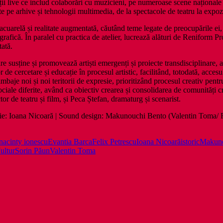
ții live ce includ colaborări cu muzicieni, pe numeroase scene naționale c
pe arhive și tehnologii multimedia, de la spectacole de teatru la expozi
 acuarelă și realitate augmentată, căutând teme legate de preocupările ei
rafică. În paralel cu practica de atelier, lucrează alături de Reniform Pro
tată.
e susține și promovează artiști emergenți și proiecte transdisciplinare, 
e cercetare și educație în procesul artistic, facilitând, totodată, accesul 
imbaje noi și noi teritorii de expresie, prioritizând procesul creativ pentr
ciale diferite, având ca obiectiv crearea și consolidarea de comunități cr
 de teatru și film, și Peca Ștefan, dramaturg și scenarist.
imație: Ioana Nicoară | Sound design: Makunouchi Bento (Valentin Toma
ina
cinty ionescu
Evantia Barca
Felix Petrescu
Ioana Nicoară
istoric
Makuno
ultur
Sorin Păun
Valentin Toma