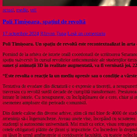
actual
,
media
,
util
Poli Timișoara, spațiul de revoltă
17 octombrie 2024
Răzvan Țupa
Lasă un comentariu
Poli Timișoara. Un spațiu de revoltă este recontextualizat în ar
Pornind de la arhiva de istorie orală coordonată de scriitoarea Smaranda
spațiu
subversiv
în cursul revoltelor anticomuniste ale studenților tim
sunet și animații 3D în realitate augmentată, va fi vernisată joi, 2
“Este revolta o reacție la un mediu opresiv sau o condiție a vârstei
Tentativa de evadare din dictatură e o expresie a tinereții, a nesupunerii
traversau cu revoltă surdă decade de cumplită transformare. Presiunea, 
intrate în istorie. Cu nesupunere, cu încăpățânarea de a cere, chiar și 
asemenea amploare din perioada comunistă.
Din datele culese din diverse arhive, știm că mai bine de 4000 de stud
amenința să-i îngenuncheze. Aveau unele vise, începând cu scoaterea l
studenţii și autonomie universitară. Mai mult ca orice, visau retragerea t
cotele obligatorii plătite de ţărani și impozitele. Cu încredere în drept
au lăsat în urmă amfiteatrele și coridoarele facultății, cu toatele neînc