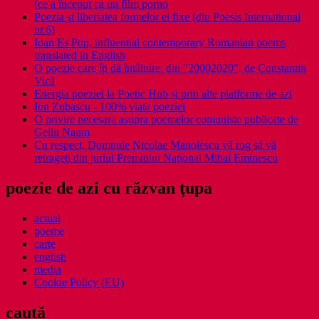
(ce a început ca un film porno
Poezia şi libertatea formelor ei fixe (din Poesis International
nr.6)
Ioan Es Pop, influential contemporary Romanian poems
translated in English
O poezie care îți dă întâlnire: din ”20002020”, de Constantin
Vică
Energia poeziei la Poetic Hub și prin alte platforme de azi
Ion Zubascu - 100% viata poeziei
O privire necesara asupra poemelor comuniste publicate de
Gellu Naum
Cu respect, Domnule Nicolae Manolescu vă rog să vă
retrageţi din juriul Premiului Naţional Mihai Eminescu
poezie de azi cu răzvan ţupa
actual
poeme
carte
english
media
Cookie Policy (EU)
caută