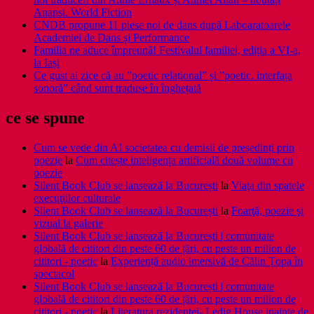
Anansi. World Fiction
CNDB propune 11 piese noi de dans după Laboaratoarele
Academiei de Dans și Performance
Familia ne aduce împreună! Festivalul familiei, ediția a VI-a,
la Iași
Ce gust ai zice că au ”poetic relațional” și ”poetic. interfața
sonoră” când sunt traduse în înghețată
ce se spune
Cum se vede din AI societatea cu demisii de președinți prin
poezie
la
Cum citește inteligența artificială două volume cu
poezie
Silent Book Club se lansează la București
la
Viaţa din spatele
execuţiilor culturale
Silent Book Club se lansează la București
la
Foarţă, poezie şi
vizual la galerie
Silent Book Club se lansează la București | comunitate
globală de cititori din peste 60 de țări, cu peste un milion de
cititori - poetic
la
Experiență audio imersivă de Călin Țopa în
spectacol
Silent Book Club se lansează la București | comunitate
globală de cititori din peste 60 de țări, cu peste un milion de
cititori - poetic
la
Literatura rezidenţei- Ledig House inainte de