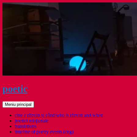
Sari
la
conținut
poetic
Caută
Meniu principal
cine e răzvan și când/who is răzvan and when
poetici relaţionale
translations
timeline of poetry events (eng)