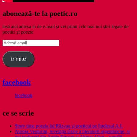
abonează-te la poetic.ro
lasă aici adresa ta de e-mail şi vei primi cele mai noi ştiri legate de
poetici şi poezie
Adresă
email
trimite
facebook
facebook
ce se scrie
Story time poezia lui Răzvan și poeticul pe înțelesul A.I.
Aurora Venturini, revelația târzie a literaturii argentiniene, și
noi traduceri din Annie Ernaux și Ahmet Altan – noutăți