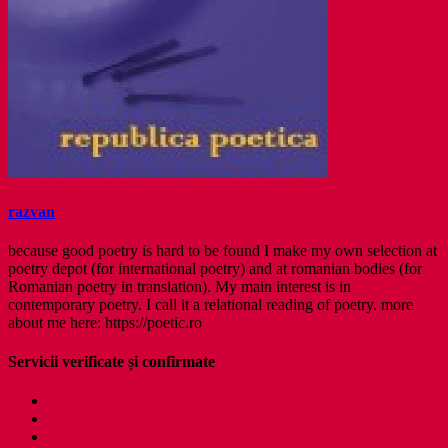
razvan
because good poetry is hard to be found I make my own selection at
poetry depot (for international poetry) and at romanian bodies (for
Romanian poetry in translation). My main interest is in
contemporary poetry. I call it a relational reading of poetry. more
about me here: https://poetic.ro
Servicii verificate și confirmate