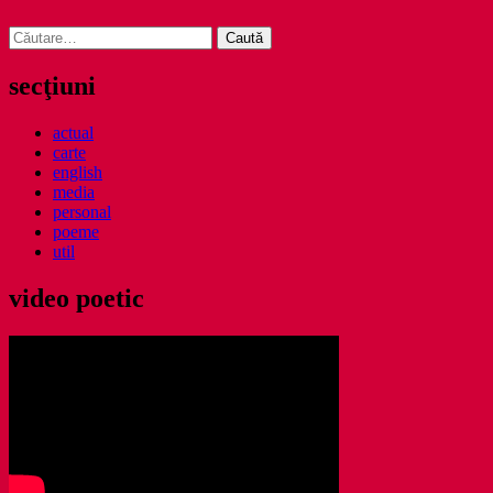
Caută
după:
secţiuni
actual
carte
english
media
personal
poeme
util
video poetic