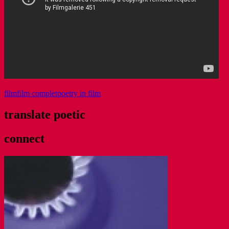
film
film complet
poetry in film
translate poetic
connect