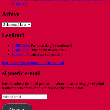
lectura (3)
Arhive
Arhive
Legături
GrillMarket
Pasionat de gătit outdoor 0
GrillNation
Bine că nu ne-am ars! 0
HomeFit
Nicăieri nu-i ca acasă 0
https://www.instagram.com/citestioficial
ai poetic e-mail
Introdu adresa de email pentru a te abona la acest blog și vei primi
notificări prin email când vor fi publicate articole noi.
Adresă
email
Abonare