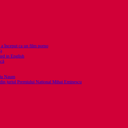
nceput ca un film porno
6)
ed in English
ică
llu Naum
din juriul Premiului Naţional Mihai Eminescu