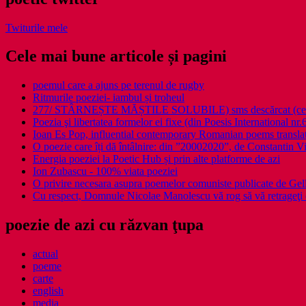
Twiturile mele
Cele mai bune articole și pagini
poemul care a ajuns pe terenul de rugby
Ritmurile poeziei- iambul și troheul
277/ STÂRNEȘTE MĂȘTILE SOLUBILE) sms descărcat (ce a î
Poezia şi libertatea formelor ei fixe (din Poesis International nr.
Ioan Es Pop, influential contemporary Romanian poems translat
O poezie care îți dă întâlnire: din ”20002020”, de Constantin V
Energia poeziei la Poetic Hub și prin alte platforme de azi
Ion Zubascu - 100% viata poeziei
O privire necesara asupra poemelor comuniste publicate de Ge
Cu respect, Domnule Nicolae Manolescu vă rog să vă retrageţi 
poezie de azi cu răzvan ţupa
actual
poeme
carte
english
media