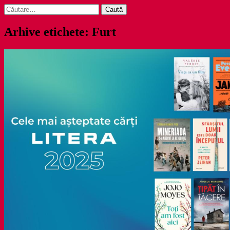
Caută
după:
Arhive etichete: Furt