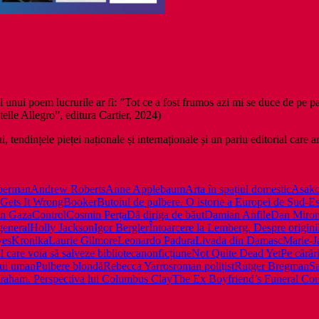
i unui poem lucrurile ar fi: ”Tot ce a fost frumos azi mi se duce de pe p
elle Allegro”, editura Cartier, 2024)
, tendințele pieței naționale și internaționale și un pariu editorial care 
berman
Andrew Roberts
Anne Applebaum
Arta în spațiul domestic
Asako
Gets It Wrong
Booker
Butoiul de pulbere. O istorie a Europei de Sud-Es
din Gaza
Control
Cosmin Perța
Dă diriga de băut
Damian Anfile
Dan Miro
general
Holly Jackson
Igor Bergler
Întoarcere la Lemberg. Despre origini
yes
Kronika
Laurie Gilmore
Leonardo Padura
Livada din Damasc
Marie-J
 care voia să salveze biblioteca
nonficțiune
Not Quite Dead Yet
Pe cărăr
lui uman
Pulbere blondă
Rebecca Yarros
roman polițist
Rutger Bregman
S
braham. Perspectiva lui Columbus Clay
The Ex Boyfriend’s Funeral Co