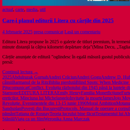
actual
,
carte
,
media
,
util
Care-i planul editurii Litera cu cărțile din 2025
4 februarie 2025
presa comunicat
Lasă un comentariu
Editura Litera propune în 2025 o galerie de titluri premium, în termeni
minute distanță la câțiva kilometri depărtare deja”(Mina Decu, „Tagliat
Cărțile anunțate de editură ”oglindesc în egală măsură gustul publicului
presă:
Care-
Continuă lectura
→
i
2025
Abdulrazak Gurnah
Andrei Crăciun
Andrei Gogu
Andrew D. Hu
planul
câinii
Barmanul de la Ritz
Biblia pierdută
Blind Spots: When Medicine 
editurii
Pițu
comunicat
Conflict. Evoluția războiului din 1945 până la luptele 
Litera
Starnone
EDITURA LITERA
Emily Henry
Familia Monet
ficțiune
Furt
cu
ereticilor. Minciuna lui Michelangelo
Invitație la moarte
James
Jojo Mo
cărțile
Revoluție. Evenimentele din 13-15 iunie 1990
Moral Ambition
Motanul
din
Sands
plan
Povești din București
Protocols. Manual de operare a corpu
2025
pământ
Tatiana de Rosnay
Teoria lucrului bine făcut
Testamentul lui A
Stănilă
Viața ca un film
Weronika Anna Marczak