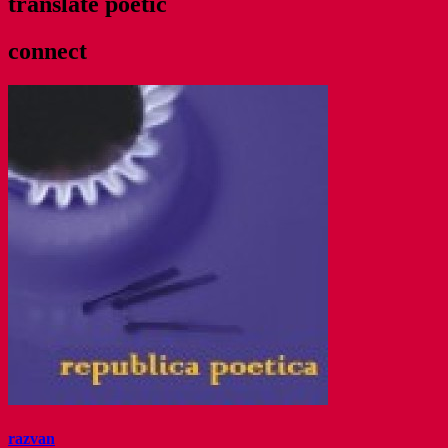
translate poetic
connect
razvan