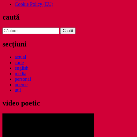
Cookie Policy (EU)
caută
Caută
după:
secţiuni
actual
carte
english
media
personal
poeme
util
video poetic