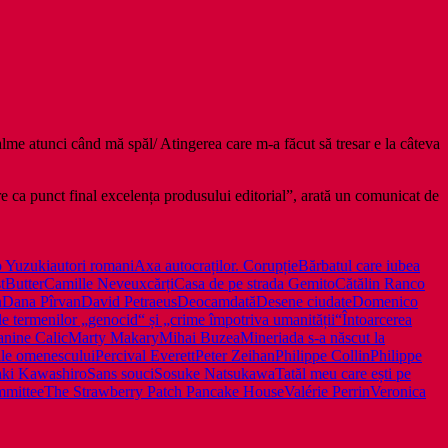
alme atunci când mă spăl/ Atingerea care m-a făcut să tresar e la câteva
are ca punct final excelența produsului editorial”, arată un comunicat de
 Yuzuki
autori romani
Axa autocraților. Corupție
Bărbatul care iubea
t
Butter
Camille Neveux
cărți
Casa de pe strada Gemito
Cătălin Ranco
n
Dana Pîrvan
David Petraeus
Deocamdată
Desene ciudate
Domenico
le termenilor „genocid“ și „crime împotriva umanității“
Întoarcerea
anine Calic
Marty Makary
Mihai Buzea
Mineriada s-a născut la
ile omenescului
Percival Everett
Peter Zeihan
Philippe Collin
Philippe
aki Kawashiro
Sans souci
Sosuke Natsukawa
Tatăl meu care ești pe
mmittee
The Strawberry Patch Pancake House
Valérie Perrin
Veronica