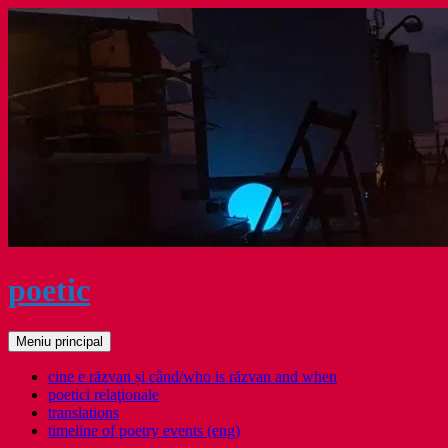
Sari
la
conținut
poetic
Caută
Meniu principal
cine e răzvan și când/who is răzvan and when
poetici relaţionale
translations
timeline of poetry events (eng)