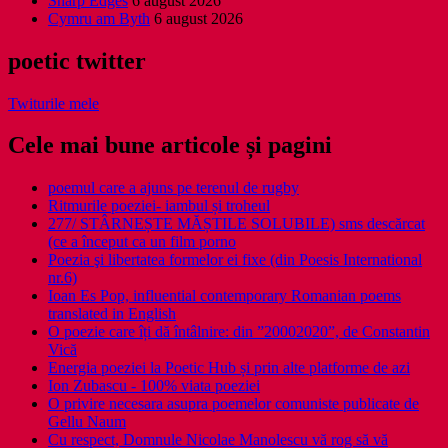
Sharp Edges
6 august 2026
Cymru am Byth
6 august 2026
poetic twitter
Twiturile mele
Cele mai bune articole și pagini
poemul care a ajuns pe terenul de rugby
Ritmurile poeziei- iambul și troheul
277/ STÂRNEȘTE MĂȘTILE SOLUBILE) sms descărcat
(ce a început ca un film porno
Poezia şi libertatea formelor ei fixe (din Poesis International
nr.6)
Ioan Es Pop, influential contemporary Romanian poems
translated in English
O poezie care îți dă întâlnire: din ”20002020”, de Constantin
Vică
Energia poeziei la Poetic Hub și prin alte platforme de azi
Ion Zubascu - 100% viata poeziei
O privire necesara asupra poemelor comuniste publicate de
Gellu Naum
Cu respect, Domnule Nicolae Manolescu vă rog să vă