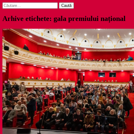
Caută
după:
Arhive etichete: gala premiului național