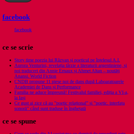
facebook
facebook
ce se scrie
Story time poezia lui Răzvan și poeticul pe înțelesul A.I.
Aurora Venturini, revelația târzie a literaturii argentiniene, și
noi traduceri din Annie Ernaux și Ahmet Altan – noutăți
Anansi. World Fiction
CNDB propune 11 piese noi de dans după Laboaratoarele
Academiei de Dans și Performance
Familia ne aduce împreună! Festivalul familiei, ediția a VI-a,
la Iași
Ce gust ai zice că au ”poetic relațional” și ”poetic. interfața
sonoră” când sunt traduse în înghețată
ce se spune
Cum se vede din AI societatea cu demisii de președinți prin