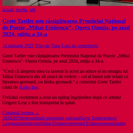
actual
,
media
,
util
Grete Tartler este câștigătoarea Premiului Naţional
de Poezie „Mihai Eminescu”- Opera Omnia, pe anul
2024, ediția a 34-a
16 ianuarie 2025
Răzvan Țupa
Lasă un comentariu
Grete Tartler este câștigătoarea Premiului Naţional de Poezie „Mihai
Eminescu”- Opera Omnia, pe anul 2024, ediția a 34-a.
”Cred că alegerea mea ca laureat în acest an aduce și un omagiu lui
Mihai Eminescu din alt punct de vedere – cel al bunei sale relații cu
literatura germană, cu limba germană.” a comentat Grete Tartler
citată de
Radio Iași
.
Fericitul eveniment a avut un epilog îngrijorător după ce artistul
Grigore Leșe a fost transportat la spital.
Grete
Continuă lectura
→
Tartler
2024
2025
botoșani
gala premiului național
Grete Tartler
grigore
este
Leșe
ianuarie
internat
Mihai Eminescu
premiul Eminescu
smurd
spital
câștigătoarea