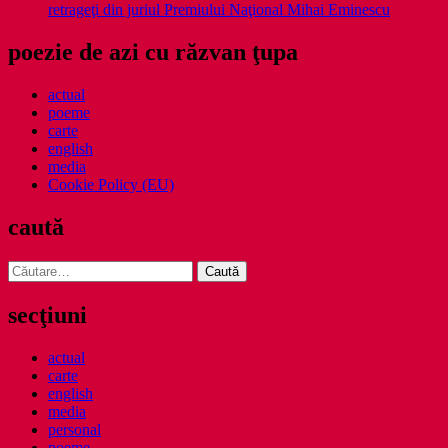
retrageţi din juriul Premiului Naţional Mihai Eminescu
poezie de azi cu răzvan ţupa
actual
poeme
carte
english
media
Cookie Policy (EU)
caută
Caută
după:
secţiuni
actual
carte
english
media
personal
poeme