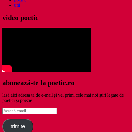
util
video poetic
abonează-te la poetic.ro
lasă aici adresa ta de e-mail şi vei primi cele mai noi ştiri legate de
poetici şi poezie
Adresă
email
trimite