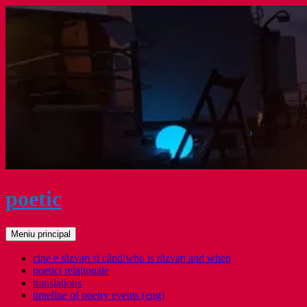
Sari
la
conținut
poetic
Caută
Meniu principal
cine e răzvan și când/who is răzvan and when
poetici relaţionale
translations
timeline of poetry events (eng)