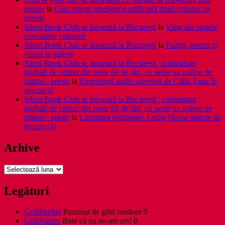
poezie
la
Cum citește inteligența artificială două volume cu
poezie
Silent Book Club se lansează la București
la
Viaţa din spatele
execuţiilor culturale
Silent Book Club se lansează la București
la
Foarţă, poezie şi
vizual la galerie
Silent Book Club se lansează la București | comunitate
globală de cititori din peste 60 de țări, cu peste un milion de
cititori - poetic
la
Experiență audio imersivă de Călin Țopa în
spectacol
Silent Book Club se lansează la București | comunitate
globală de cititori din peste 60 de țări, cu peste un milion de
cititori - poetic
la
Literatura rezidenţei- Ledig House inainte de
lectura (3)
Arhive
Arhive
Legături
GrillMarket
Pasionat de gătit outdoor 0
GrillNation
Bine că nu ne-am ars! 0