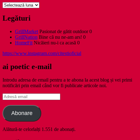
Arhive
Legături
GrillMarket
Pasionat de gătit outdoor 0
GrillNation
Bine că nu ne-am ars! 0
HomeFit
Nicăieri nu-i ca acasă 0
https://www.instagram.com/citestioficial
ai poetic e-mail
Introdu adresa de email pentru a te abona la acest blog și vei primi
notificări prin email când vor fi publicate articole noi.
Adresă
email
Abonare
Alătură-te celorlalți 1.551 de abonați.