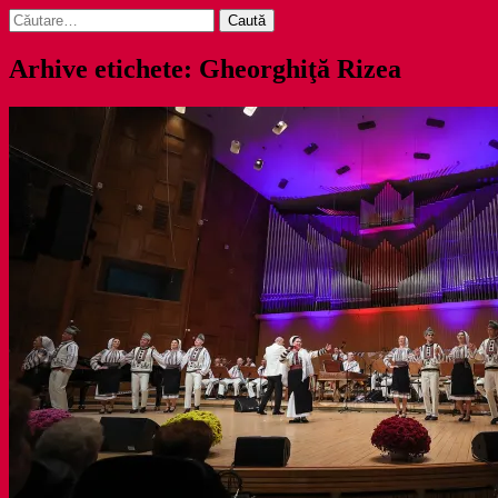
Caută
după:
Arhive etichete: Gheorghiţă Rizea