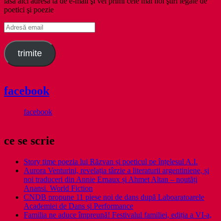
lasă aici adresa ta de e-mail şi vei primi cele mai noi ştiri legate de
poetici şi poezie
Adresă
email
trimite
facebook
facebook
ce se scrie
Story time poezia lui Răzvan și poeticul pe înțelesul A.I.
Aurora Venturini, revelația târzie a literaturii argentiniene, și
noi traduceri din Annie Ernaux și Ahmet Altan – noutăți
Anansi. World Fiction
CNDB propune 11 piese noi de dans după Laboaratoarele
Academiei de Dans și Performance
Familia ne aduce împreună! Festivalul familiei, ediția a VI-a,