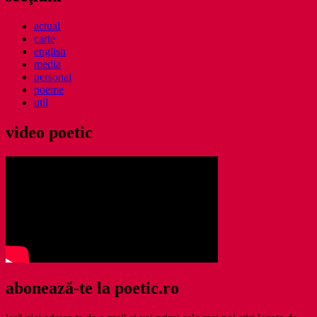
actual
carte
english
media
personal
poeme
util
video poetic
abonează-te la poetic.ro