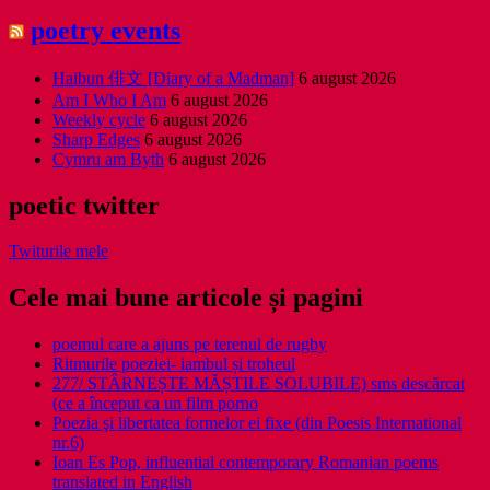
poetry events
Haibun 俳文 [Diary of a Madman]
6 august 2026
Am I Who I Am
6 august 2026
Weekly cycle
6 august 2026
Sharp Edges
6 august 2026
Cymru am Byth
6 august 2026
poetic twitter
Twiturile mele
Cele mai bune articole și pagini
poemul care a ajuns pe terenul de rugby
Ritmurile poeziei- iambul și troheul
277/ STÂRNEȘTE MĂȘTILE SOLUBILE) sms descărcat
(ce a început ca un film porno
Poezia şi libertatea formelor ei fixe (din Poesis International
nr.6)
Ioan Es Pop, influential contemporary Romanian poems
translated in English