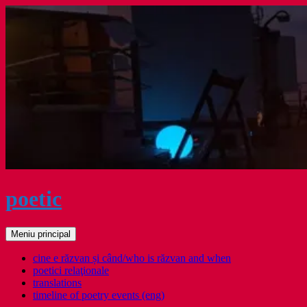
Sari
la
conținut
poetic
Caută
Meniu principal
cine e răzvan și când/who is răzvan and when
poetici relaţionale
translations
timeline of poetry events (eng)