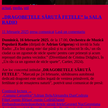
actual
,
media
,
util
„DRAGOBETELE SĂRUTĂ FETELE” la SALA
RADIO
11 februarie 2025
presa comunicat
Lasă un comentariu
Duminică, 16 februarie 2025
, de la 17.00,
Orchestra de Muzică
Populară Radio
(dirijată de
Adrian Grigoraș
) vă invită la Sala
Radio: „Eu îmi ajung mie/ dar până și tu ai izbucnit în râs,/ un râs
ciudat ca un zgomot de sticle sparte/ pentru care primești și acum
reproșuri din partea vecinilor.” (Divertiland de Cristina Drăghici, în
„Un râs ca un zgomot de sticle sparte”, Cartier, 2024).
Are loc concertul intitulat „
DRAGOBETELE SĂRUTĂ
FETELE
”. ”Marcată pe 24 februarie, sărbătoarea autohtonă
dedicată dragostei este strâns legată de venirea primăverii, de
fertilitate și de renașterea naturii”, potrivit unui comunicat de presă:
„DRAGOBETELE
Continuă lectura
→
SĂRUTĂ
„Cununa Carpaţilor”
Adrian Belu
Alexandra Dan
Codruţa
FETELE”
Filip
Cosmin Bîrlan
Cosmin Cotîrlă
Daniel
la
Breban
dragobete
dragobetele sărută fetele
Georgel Nuc
Georgiana