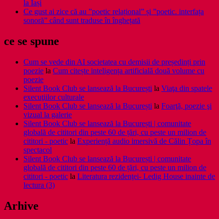
la Iași
Ce gust ai zice că au ”poetic relațional” și ”poetic. interfața
sonoră” când sunt traduse în înghețată
ce se spune
Cum se vede din AI societatea cu demisii de președinți prin
poezie
la
Cum citește inteligența artificială două volume cu
poezie
Silent Book Club se lansează la București
la
Viaţa din spatele
execuţiilor culturale
Silent Book Club se lansează la București
la
Foarţă, poezie şi
vizual la galerie
Silent Book Club se lansează la București | comunitate
globală de cititori din peste 60 de țări, cu peste un milion de
cititori - poetic
la
Experiență audio imersivă de Călin Țopa în
spectacol
Silent Book Club se lansează la București | comunitate
globală de cititori din peste 60 de țări, cu peste un milion de
cititori - poetic
la
Literatura rezidenţei- Ledig House inainte de
lectura (3)
Arhive