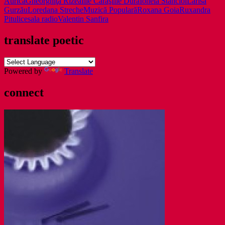
SALA
Aurică
Gheorghiţă Rizea
Ilie Caraş
Ilie Dură
Ionela Stăncioi
Larisa
RADIO
Gurzău
Loredana Streche
Muzică Populară
Roxana Goia
Ruxandra
Pitulice
sala radio
Valentin Sanfira
translate poetic
Powered by
Translate
connect