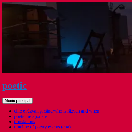
Sari
la
conținut
poetic
Caută
Meniu principal
cine e răzvan și când/who is răzvan and when
poetici relaţionale
translations
timeline of poetry events (eng)