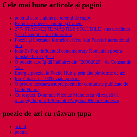
Cele mai bune articole și pagini
poemul care a ajuns pe terenul de rugby
Ritmurile poeziei- iambul și troheul
277/ STÂRNEȘTE MĂȘTILE SOLUBILE) sms descărcat
(ce a început ca un film porno
Poezia şi libertatea formelor ei fixe (din Poesis International
nr.6)
Ioan Es Pop, influential contemporary Romanian poems
translated in English
O poezie care îți dă întâlnire: din ”20002020”, de Constantin
Vică
Energia poeziei la Poetic Hub și prin alte platforme de azi
Ion Zubascu - 100% viata poeziei
O privire necesara asupra poemelor comuniste publicate de
Gellu Naum
Cu respect, Domnule Nicolae Manolescu vă rog să vă
retrageţi din juriul Premiului Naţional Mihai Eminescu
poezie de azi cu răzvan ţupa
actual
poeme