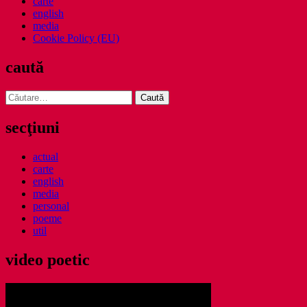
carte
english
media
Cookie Policy (EU)
caută
Caută
după:
secţiuni
actual
carte
english
media
personal
poeme
util
video poetic