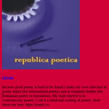
razvan
because good poetry is hard to be found I make my own selection at
poetry depot (for international poetry) and at romanian bodies (for
Romanian poetry in translation). My main interest is in
contemporary poetry. I call it a relational reading of poetry. more
about me here: https://poetic.ro