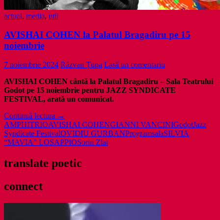
actual
,
media
,
util
AVISHAI COHEN la Palatul Bragadiru pe 15
noiembrie
7 noiembrie 2024
Răzvan Țupa
Lasă un comentariu
AVISHAI COHEN cântă la Palatul Bragadiru – Sala Teatrului
Godot pe 15 noiembrie pentru JAZZ SYNDICATE
FESTIVAL, arată un comunicat.
AVISHAI
Continuă lectura
→
COHEN
AMPHITRIO
AVISHAI COHEN
GIANNI VANCINI
Godot
Jazz
la
Syndicate Festival
OVIDIU GURBAN
Program
sala
SILVIA
Palatul
“MAVIA” LOSAPPIO
Sorin Zlat
Bragadiru
pe
translate poetic
15
noiembrie
connect