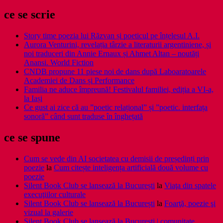
ce se scrie
Story time poezia lui Răzvan și poeticul pe înțelesul A.I.
Aurora Venturini, revelația târzie a literaturii argentiniene, și
noi traduceri din Annie Ernaux și Ahmet Altan – noutăți
Anansi. World Fiction
CNDB propune 11 piese noi de dans după Laboaratoarele
Academiei de Dans și Performance
Familia ne aduce împreună! Festivalul familiei, ediția a VI-a,
la Iași
Ce gust ai zice că au ”poetic relațional” și ”poetic. interfața
sonoră” când sunt traduse în înghețată
ce se spune
Cum se vede din AI societatea cu demisii de președinți prin
poezie
la
Cum citește inteligența artificială două volume cu
poezie
Silent Book Club se lansează la București
la
Viaţa din spatele
execuţiilor culturale
Silent Book Club se lansează la București
la
Foarţă, poezie şi
vizual la galerie
Silent Book Club se lansează la București | comunitate