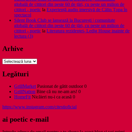
globală de cititori din peste 60 de țări, cu peste un milion de
cititori - poetic
la
Experiență audio imersivă de Călin Țopa în
spectacol
Silent Book Club se lansează la București | comunitate
globală de cititori din peste 60 de țări, cu peste un milion de
cititori - poetic
la
Literatura rezidenţei- Ledig House inainte de
lectura (3)
Arhive
Arhive
Legături
GrillMarket
Pasionat de gătit outdoor 0
GrillNation
Bine că nu ne-am ars! 0
HomeFit
Nicăieri nu-i ca acasă 0
https://www.instagram.com/citestioficial
ai poetic e-mail
Introdu adresa de email pentru a te abona la acest blog și vei primi