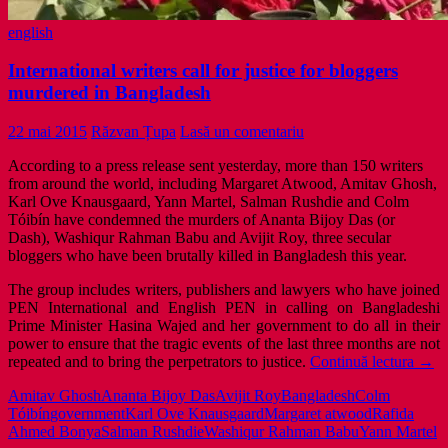
english
International writers call for justice for bloggers
murdered in Bangladesh
22 mai 2015
Răzvan Țupa
Lasă un comentariu
According to a press release sent yesterday, more than 150 writers
from around the world, including Margaret Atwood, Amitav Ghosh,
Karl Ove Knausgaard, Yann Martel, Salman Rushdie and Colm
Tóibín have condemned the murders of Ananta Bijoy Das (or
Dash), Washiqur Rahman Babu and Avijit Roy, three secular
bloggers who have been brutally killed in Bangladesh this year.
The group includes writers, publishers and lawyers who have joined
PEN International and English PEN in calling on Bangladeshi
Prime Minister Hasina Wajed and her government to do all in their
power to ensure that the tragic events of the last three months are not
Inter
repeated and to bring the perpetrators to justice.
Continuă lectura
→
write
Amitav Ghosh
Ananta Bijoy Das
Avijit Roy
Bangladesh
Colm
call
Tóibín
government
Karl Ove Knausgaard
Margaret atwood
Rafida
for
Ahmed Bonya
Salman Rushdie
Washiqur Rahman Babu
Yann Martel
justi