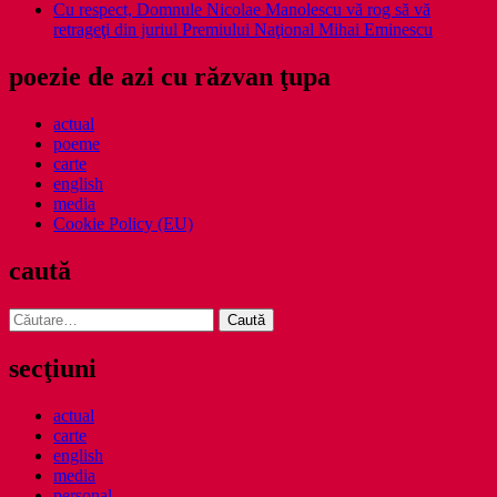
Cu respect, Domnule Nicolae Manolescu vă rog să vă
retrageţi din juriul Premiului Naţional Mihai Eminescu
poezie de azi cu răzvan ţupa
actual
poeme
carte
english
media
Cookie Policy (EU)
caută
Caută
după:
secţiuni
actual
carte
english
media
personal