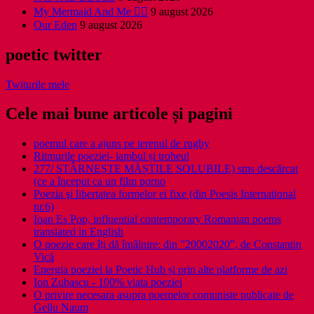
My Mermaid And Me 🧜‍♀️
9 august 2026
Our Eden
9 august 2026
poetic twitter
Twiturile mele
Cele mai bune articole și pagini
poemul care a ajuns pe terenul de rugby
Ritmurile poeziei- iambul și troheul
277/ STÂRNEȘTE MĂȘTILE SOLUBILE) sms descărcat
(ce a început ca un film porno
Poezia şi libertatea formelor ei fixe (din Poesis International
nr.6)
Ioan Es Pop, influential contemporary Romanian poems
translated in English
O poezie care îți dă întâlnire: din ”20002020”, de Constantin
Vică
Energia poeziei la Poetic Hub și prin alte platforme de azi
Ion Zubascu - 100% viata poeziei
O privire necesara asupra poemelor comuniste publicate de
Gellu Naum