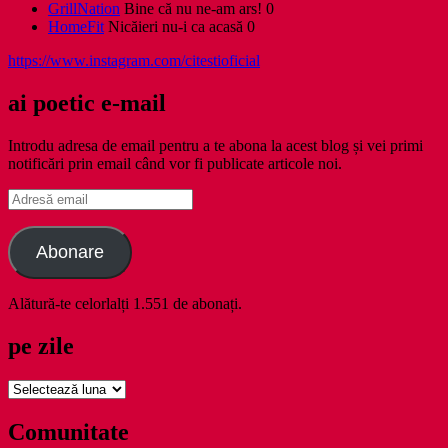
GrillNation
Bine că nu ne-am ars! 0
HomeFit
Nicăieri nu-i ca acasă 0
https://www.instagram.com/citestioficial
ai poetic e-mail
Introdu adresa de email pentru a te abona la acest blog și vei primi
notificări prin email când vor fi publicate articole noi.
Adresă
email
Abonare
Alătură-te celorlalți 1.551 de abonați.
pe zile
pe
zile
Comunitate