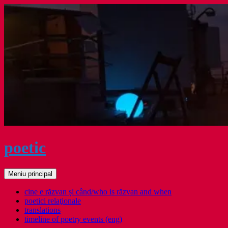
Sari
la
conținut
poetic
Caută
Meniu principal
cine e răzvan și când/who is răzvan and when
poetici relaţionale
translations
timeline of poetry events (eng)