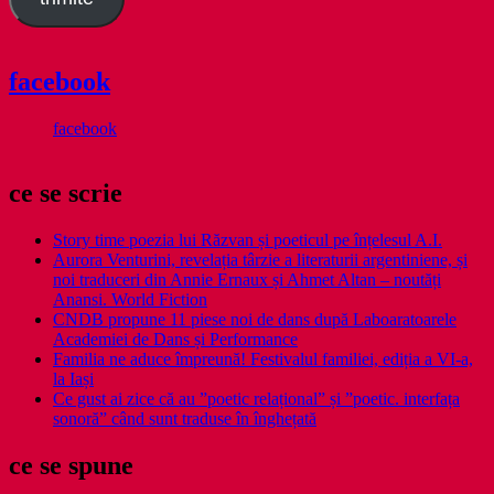
facebook
facebook
ce se scrie
Story time poezia lui Răzvan și poeticul pe înțelesul A.I.
Aurora Venturini, revelația târzie a literaturii argentiniene, și
noi traduceri din Annie Ernaux și Ahmet Altan – noutăți
Anansi. World Fiction
CNDB propune 11 piese noi de dans după Laboaratoarele
Academiei de Dans și Performance
Familia ne aduce împreună! Festivalul familiei, ediția a VI-a,
la Iași
Ce gust ai zice că au ”poetic relațional” și ”poetic. interfața
sonoră” când sunt traduse în înghețată
ce se spune