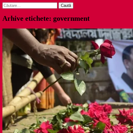
Caută
după:
Arhive etichete: government