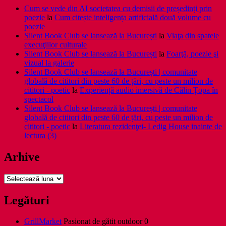
Cum se vede din AI societatea cu demisii de președinți prin
poezie
la
Cum citește inteligența artificială două volume cu
poezie
Silent Book Club se lansează la București
la
Viaţa din spatele
execuţiilor culturale
Silent Book Club se lansează la București
la
Foarţă, poezie şi
vizual la galerie
Silent Book Club se lansează la București | comunitate
globală de cititori din peste 60 de țări, cu peste un milion de
cititori - poetic
la
Experiență audio imersivă de Călin Țopa în
spectacol
Silent Book Club se lansează la București | comunitate
globală de cititori din peste 60 de țări, cu peste un milion de
cititori - poetic
la
Literatura rezidenţei- Ledig House inainte de
lectura (3)
Arhive
Arhive
Legături
GrillMarket
Pasionat de gătit outdoor 0