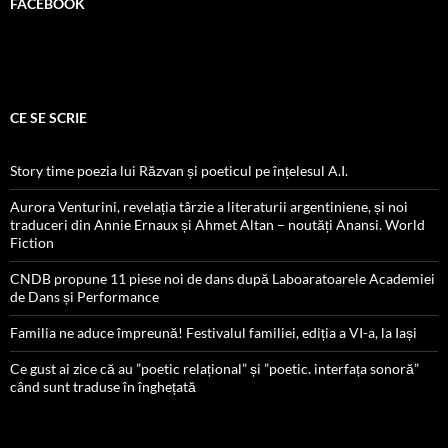
FACEBOOK
CE SE SCRIE
Story time poezia lui Răzvan și poeticul pe înțelesul A.I.
Aurora Venturini, revelația târzie a literaturii argentiniene, și noi
traduceri din Annie Ernaux și Ahmet Altan – noutăți Anansi. World
Fiction
CNDB propune 11 piese noi de dans după Laboaratoarele Academiei
de Dans și Performance
Familia ne aduce împreună! Festivalul familiei, ediția a VI-a, la Iași
Ce gust ai zice că au ”poetic relațional” și ”poetic. interfața sonoră”
când sunt traduse în înghețată