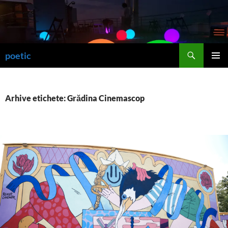
Sari
la
conținut
Caută
poetic
MENIU
PRINCI
Arhive etichete: Grădina Cinemascop