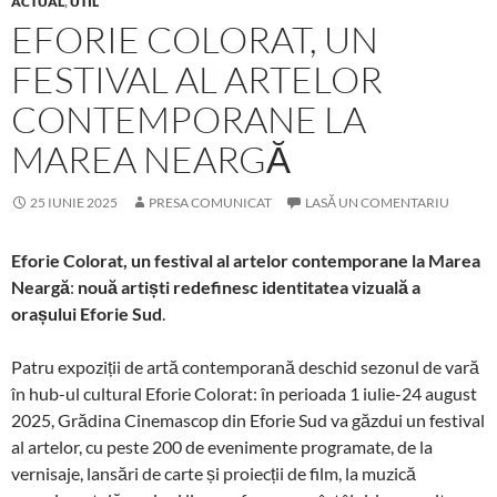
ACTUAL
,
UTIL
EFORIE COLORAT, UN
FESTIVAL AL ARTELOR
CONTEMPORANE LA
MAREA NEARGĂ
25 IUNIE 2025
PRESA COMUNICAT
LASĂ UN COMENTARIU
Eforie Colorat, un festival al artelor contemporane la Marea
Neargă
:
nouă artiști redefinesc identitatea vizuală a
orașului Eforie Sud
.
Patru expoziții de artă contemporană deschid sezonul de vară
în hub-ul cultural Eforie Colorat: în perioada 1 iulie-24 august
2025, Grădina Cinemascop din Eforie Sud va găzdui un festival
al artelor, cu peste 200 de evenimente programate, de la
vernisaje, lansări de carte și proiecții de film, la muzică