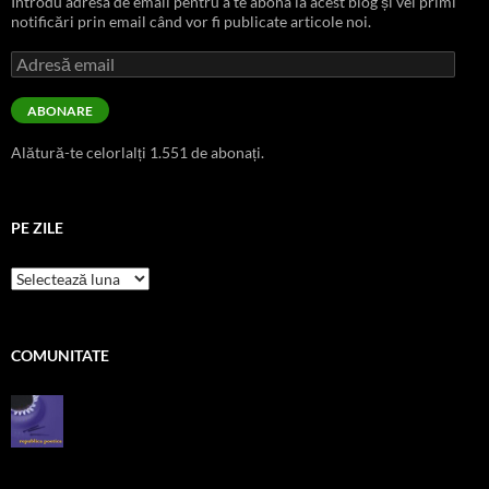
Introdu adresa de email pentru a te abona la acest blog și vei primi
notificări prin email când vor fi publicate articole noi.
Adresă
email
ABONARE
Alătură-te celorlalți 1.551 de abonați.
PE ZILE
pe
zile
COMUNITATE