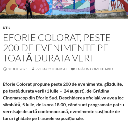
UTIL
EFORIE COLORAT, PESTE
200 DE EVENIMENTE PE
TOATĂ DURATA VERII
3 IULIE 2025
PRESA COMUNICAT
LASĂ UN COMENTARIU
Eforie Colorat propune peste 200 de evenimente, găzduite,
pe toată durata verii (1 iulie – 24 august), de Grădina
Cinemascop din Eforie Sud. Deschiderea oficială va avea loc
sâmbătă, 5 iulie, de la ora 18:00, când sunt programate patru
vernisaje de artă contemporană, evenimente susținute de
tururi ghidate pe traseele expoziționale
.