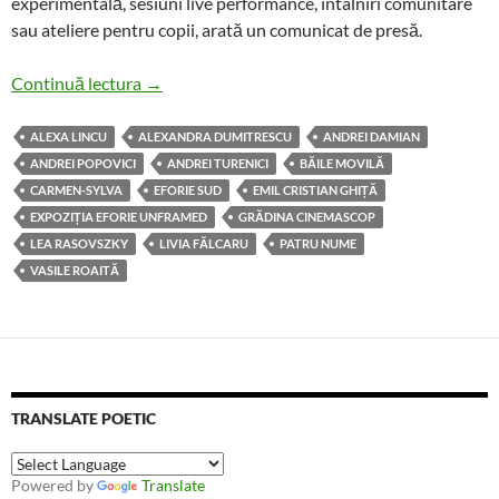
experimentală, sesiuni live performance, întâlniri comunitare
sau ateliere pentru copii, arată un comunicat de presă.
Eforie Colorat, un festival al artelor contemp
Continuă lectura
→
ALEXA LINCU
ALEXANDRA DUMITRESCU
ANDREI DAMIAN
ANDREI POPOVICI
ANDREI TURENICI
BĂILE MOVILĂ
CARMEN-SYLVA
EFORIE SUD
EMIL CRISTIAN GHIȚĂ
EXPOZIȚIA EFORIE UNFRAMED
GRĂDINA CINEMASCOP
LEA RASOVSZKY
LIVIA FĂLCARU
PATRU NUME
VASILE ROAITĂ
TRANSLATE POETIC
Powered by
Translate