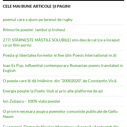
CELE MAI BUNE ARTICOLE ȘI PAGINI
poemul care a ajuns pe terenul de rugby
Ritmurile poeziei- iambul și troheul
277/ STÂRNEȘTE MĂȘTILE SOLUBILE) sms descărcat (ce a început
ca un film porno
Poezia şi libertatea formelor ei fixe (din Poesis International nr.6)
Ioan Es Pop, influential contemporary Romanian poems translated in
English
O poezie care îți dă întâlnire: din ”20002020”, de Constantin Vică
Energia poeziei la Poetic Hub și prin alte platforme de azi
Ion Zubascu - 100% viata poeziei
O privire necesara asupra poemelor comuniste publicate de Gellu
Naum
Cu respect, Domnule Nicolae Manolescu vă rog să vă retrageţi din