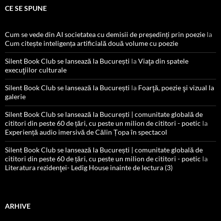
CE SE SPUNE
Cum se vede din AI societatea cu demisii de președinți prin poezie
la
Cum citește inteligența artificială două volume cu poezie
Silent Book Club se lansează la București
la
Viaţa din spatele
execuţiilor culturale
Silent Book Club se lansează la București
la
Foarţă, poezie şi vizual la
galerie
Silent Book Club se lansează la București | comunitate globală de
cititori din peste 60 de țări, cu peste un milion de cititori - poetic
la
Experiență audio imersivă de Călin Țopa în spectacol
Silent Book Club se lansează la București | comunitate globală de
cititori din peste 60 de țări, cu peste un milion de cititori - poetic
la
Literatura rezidenţei- Ledig House inainte de lectura (3)
ARHIVE