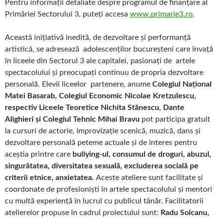
Pentru informații detaliate despre programul de finanțare al
Primăriei Sectorului 3, puteți accesa
www.primarie3.ro
.
Această inițiativă inedită, de dezvoltare și performanță
artistică, se adresează adolescenților bucureșteni care învață
în liceele din Sectorul 3 ale capitalei, pasionați de artele
spectacolului și preocupați continuu de propria dezvoltare
personală. Elevii liceelor partenere, anume
Colegiul Național
Matei Basarab, Colegiul Economic Nicolae Kretzulescu,
respectiv Liceele Teoretice Nichita Stănescu, Dante
Alighieri și Colegiul Tehnic Mihai Bravu
pot participa gratuit
la cursuri de actorie, improvizație scenică, muzică, dans și
dezvoltare personală peteme actuale și de interes pentru
aceștia printre care
bullying-ul, consumul de droguri, abuzul,
singurătatea, diversitatea sexuală, excluderea socială pe
criterii etnice, anxietatea.
Aceste ateliere sunt facilitate și
coordonate de profesioniști în artele spectacolului și mentori
cu multă experiență în lucrul cu publicul tânăr. Facilitatorii
atelierelor propuse în cadrul proiectului sunt:
Radu Solcanu,