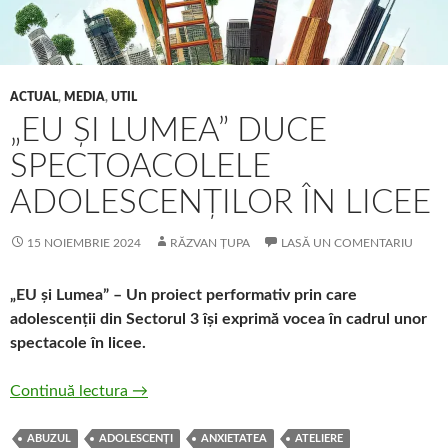
ACTUAL
,
MEDIA
,
UTIL
„EU ȘI LUMEA” DUCE
SPECTOACOLELE
ADOLESCENȚILOR ÎN LICEE
15 NOIEMBRIE 2024
RĂZVAN ȚUPA
LASĂ UN COMENTARIU
„EU și Lumea” – Un proiect performativ prin care
adolescenții din Sectorul 3 își exprimă vocea în cadrul unor
spectacole în licee.
„EU și Lumea” duce spectoacolele adolescențil
Continuă lectura
→
ABUZUL
ADOLESCENȚI
ANXIETATEA
ATELIERE