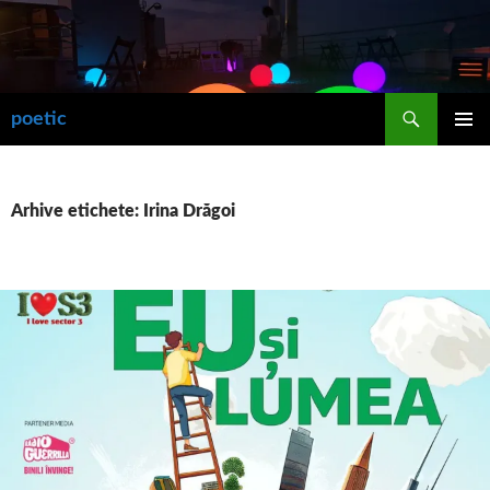
Sari
la
conținut
Caută
poetic
MENIU
PRINCIP
Arhive etichete: Irina Drăgoi