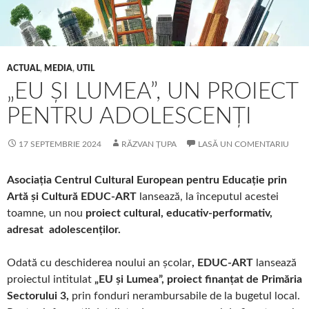
ACTUAL
,
MEDIA
,
UTIL
„EU ȘI LUMEA”, UN PROIECT
PENTRU ADOLESCENȚI
17 SEPTEMBRIE 2024
RĂZVAN ȚUPA
LASĂ UN COMENTARIU
Asociația Centrul Cultural European pentru Educație prin
Artă și Cultură EDUC-ART
lansează, la începutul acestei
toamne, un nou
proiect cultural, educativ-performativ,
adresat adolescenților.
Odată cu deschiderea noului an școlar
, EDUC-ART
lansează
proiectul intitulat
„EU și Lumea”, proiect finanțat de Primăria
Sectorului 3,
prin fonduri nerambursabile de la bugetul local.