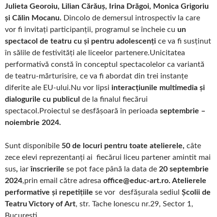
Julieta Georoiu, Lilian Cărăuș, Irina Drăgoi, Monica Grigoriu
și Călin Mocanu.
Dincolo de demersul introspectiv la care
vor fi invitați participanții, programul se încheie cu
un
spectacol de teatru cu și pentru adolescenți
ce va fi susținut
în sălile de festivități ale liceelor partenere.Unicitatea
performativă constă în conceptul spectacolelor ca variantă
de teatru-mărturisire, ce va fi abordat din trei instanțe
diferite ale EU-ului.Nu vor lipsi
interacțiunile multimedia și
dialogurile cu publicul
de la finalul fiecărui
spectacol.Proiectul se desfășoară în perioada
septembrie –
noiembrie 2024.
Sunt disponibile
50 de locuri pentru toate atelierele,
câte
zece elevi reprezentanți ai fiecărui liceu partener amintit mai
sus
,
iar
înscrierile
se pot face până la data de
20 septembrie
2024
,prin email către adresa
office@educ-art.ro. Atelierele
performative și repetițiile
se vor desfășurala sediul
Școlii de
Teatru Victory of Art
, str. Tache Ionescu nr.29, Sector 1,
București.