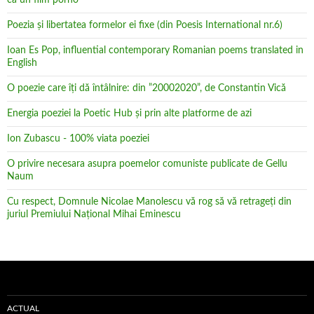
ca un film porno
Poezia şi libertatea formelor ei fixe (din Poesis International nr.6)
Ioan Es Pop, influential contemporary Romanian poems translated in
English
O poezie care îți dă întâlnire: din ”20002020”, de Constantin Vică
Energia poeziei la Poetic Hub și prin alte platforme de azi
Ion Zubascu - 100% viata poeziei
O privire necesara asupra poemelor comuniste publicate de Gellu
Naum
Cu respect, Domnule Nicolae Manolescu vă rog să vă retrageţi din
juriul Premiului Naţional Mihai Eminescu
ACTUAL