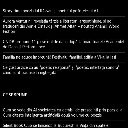
Story time poezia lui Răzvan și poeticul pe înțelesul A.I.
Aurora Venturini, revelația târzie a literaturii argentiniene, și noi
traduceri din Annie Ernaux și Ahmet Altan – noutăți Anansi. World
Fiction
CNDB propune 11 piese noi de dans după Laboaratoarele Academiei
de Dans și Performance
Familia ne aduce împreună! Festivalul familiei, ediția a VI-a, la Iași
Ce gust ai zice că au ”poetic relațional” și ”poetic. interfața sonoră”
când sunt traduse în înghețată
CE SE SPUNE
Cum se vede din AI societatea cu demisii de președinți prin poezie
la
Cum citește inteligența artificială două volume cu poezie
Silent Book Club se lansează la București
la
Viaţa din spatele