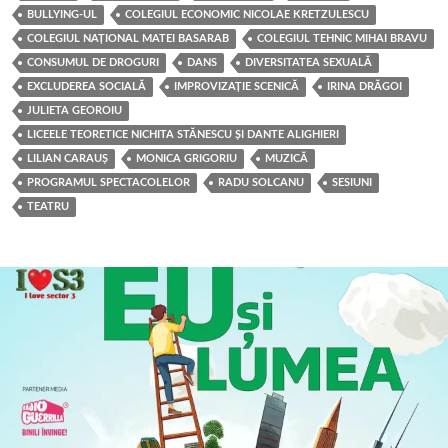
BULLYING-UL
COLEGIUL ECONOMIC NICOLAE KRETZULESCU
COLEGIUL NAȚIONAL MATEI BASARAB
COLEGIUL TEHNIC MIHAI BRAVU
CONSUMUL DE DROGURI
DANS
DIVERSITATEA SEXUALĂ
EXCLUDEREA SOCIALĂ
IMPROVIZAȚIE SCENICĂ
IRINA DRĂGOI
JULIETA GEOROIU
LICEELE TEORETICE NICHITA STĂNESCU ȘI DANTE ALIGHIERI
LILIAN CARAUȘ
MONICA GRIGORIU
MUZICĂ
PROGRAMUL SPECTACOLELOR
RADU SOLCANU
SESIUNI
TEATRU