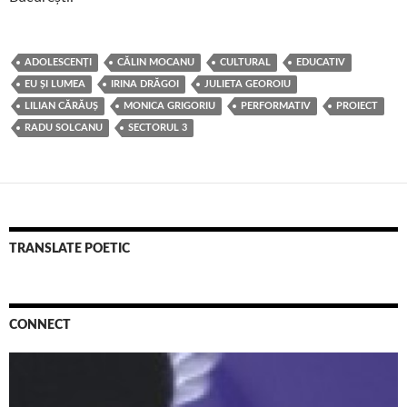
ADOLESCENȚI
CĂLIN MOCANU
CULTURAL
EDUCATIV
EU ȘI LUMEA
IRINA DRĂGOI
JULIETA GEOROIU
LILIAN CĂRĂUȘ
MONICA GRIGORIU
PERFORMATIV
PROIECT
RADU SOLCANU
SECTORUL 3
TRANSLATE POETIC
CONNECT