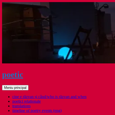
Sari
la
conținut
poetic
Caută
Meniu principal
cine e răzvan și când/who is răzvan and when
poetici relaţionale
translations
timeline of poetry events (eng)