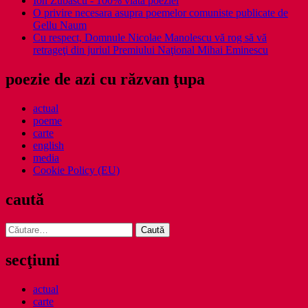
Ion Zubascu - 100% viata poeziei
O privire necesara asupra poemelor comuniste publicate de
Gellu Naum
Cu respect, Domnule Nicolae Manolescu vă rog să vă
retrageţi din juriul Premiului Naţional Mihai Eminescu
poezie de azi cu răzvan ţupa
actual
poeme
carte
english
media
Cookie Policy (EU)
caută
Caută
după:
secţiuni
actual
carte