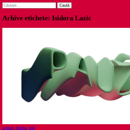
Caută
după:
Arhive etichete: Isidora Lazic
actual
,
media
,
util