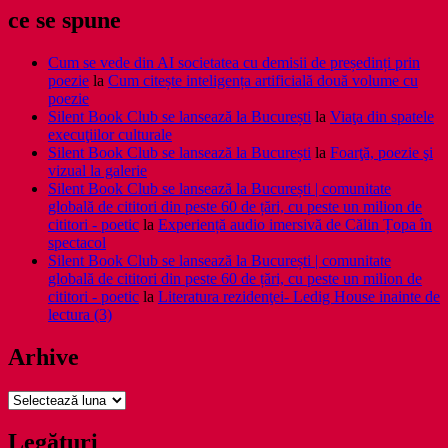
ce se spune
Cum se vede din AI societatea cu demisii de președinți prin
poezie
la
Cum citește inteligența artificială două volume cu
poezie
Silent Book Club se lansează la București
la
Viaţa din spatele
execuţiilor culturale
Silent Book Club se lansează la București
la
Foarţă, poezie şi
vizual la galerie
Silent Book Club se lansează la București | comunitate
globală de cititori din peste 60 de țări, cu peste un milion de
cititori - poetic
la
Experiență audio imersivă de Călin Țopa în
spectacol
Silent Book Club se lansează la București | comunitate
globală de cititori din peste 60 de țări, cu peste un milion de
cititori - poetic
la
Literatura rezidenţei- Ledig House inainte de
lectura (3)
Arhive
Arhive
Legături