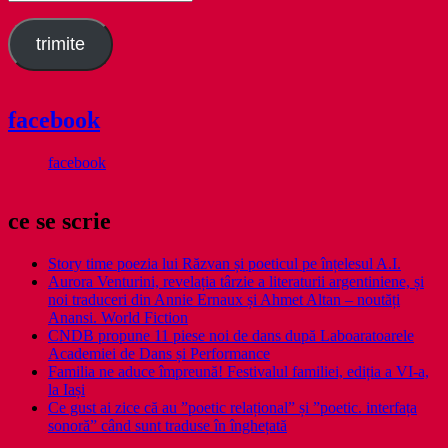
email
trimite
facebook
facebook
ce se scrie
Story time poezia lui Răzvan și poeticul pe înțelesul A.I.
Aurora Venturini, revelația târzie a literaturii argentiniene, și
noi traduceri din Annie Ernaux și Ahmet Altan – noutăți
Anansi. World Fiction
CNDB propune 11 piese noi de dans după Laboaratoarele
Academiei de Dans și Performance
Familia ne aduce împreună! Festivalul familiei, ediția a VI-a,
la Iași
Ce gust ai zice că au ”poetic relațional” și ”poetic. interfața
sonoră” când sunt traduse în înghețată