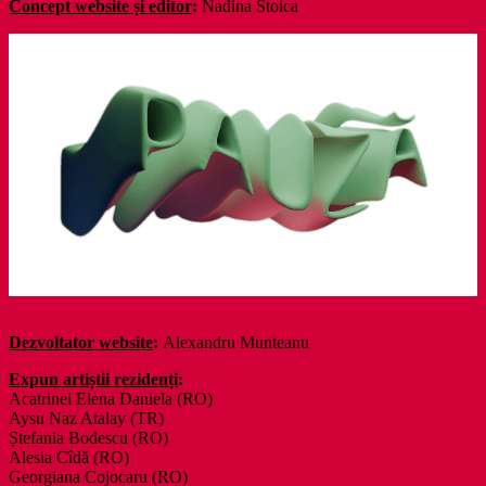
Concept website și editor
:
Nadina Stoica
Dezvoltator website
:
Alexandru Munteanu
Expun artiștii rezidenți
:
Acatrinei Elena Daniela (RO)
Aysu Naz Atalay (TR)
Ștefania Bodescu (RO)
Alesia Cîdă (RO)
Georgiana Cojocaru (RO)