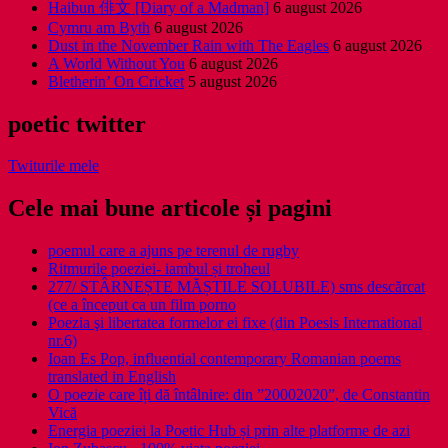
Haibun 俳文 [Diary of a Madman]
6 august 2026
Cymru am Byth
6 august 2026
Dust in the November Rain with The Eagles
6 august 2026
A World Without You
6 august 2026
Bletherin’ On Cricket
5 august 2026
poetic twitter
Twiturile mele
Cele mai bune articole și pagini
poemul care a ajuns pe terenul de rugby
Ritmurile poeziei- iambul și troheul
277/ STÂRNEȘTE MĂȘTILE SOLUBILE) sms descărcat
(ce a început ca un film porno
Poezia şi libertatea formelor ei fixe (din Poesis International
nr.6)
Ioan Es Pop, influential contemporary Romanian poems
translated in English
O poezie care îți dă întâlnire: din ”20002020”, de Constantin
Vică
Energia poeziei la Poetic Hub și prin alte platforme de azi