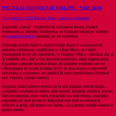
PAUZĂ în SHOWCASE ONLINE / ȘAH 2024
24 octombrie 2024
Răzvan Țupa
Lasă un comentariu
Expoziția „Pauză” curatoriată de Alexandra Boaru, Daniel
Semenciuc și Valentin Teodorescu va fi lansată oficial pe webiste-
ul
acasalahundorf.ro
sâmbătă, pe 26 octombrie.
Expoziția prinde viață în mediul online după ce s-a bucurat de
primirea călduroasă a publicului la Târgu Mureș în cadrul
vernisajului de pe 28 septembrie, la Noaptea Albă a Galeriilor, dar și
în celălalte zile când a fost deschisă publicului, arată organizatorii.
Expoziția cuprinde lucrările finale ale artiștilor rezidenți care au
călcat pragul de Acasă în ediția ȘAH de anul acesta și reprezintă
cercetarea și explorarea lor artistică în satul transilvănean Hundorf
(azi Viișoara, județul Mureș).
Reunind medii artistice diverse de la artă digitală, mixed media,
sculptură, cercetare de arhive, artă murală, instalație artistică, poezie,
film documentar, eseu video, fotografie sau artă textilă, conceptul
expoziției de anul acesta ne îndeamnă mai mult ca oricând la
reflecție și grijă, atât pentru noi înșine, cât și pentru ceilalți oameni și
pentru mediu.