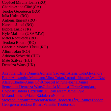
Copăcel Miruna-Ioana (RO)
Charlie-Anne Côté (CA)
Teodor Georgescu (RO)
Iulia Hulea (RO)
Antonia Itineanț (RO)
Kareem Jamal (RO)
Isidora Lazic (FR)
Kyle Malanda (USA/MW)
Matei Rădulescu (RO)
Teodora Rotaru (RO)
Gabriela Monica Tîrziu (RO)
Alina Tofan (RO)
Adrienn Szövérffi (HU)
Máté Szilvay (HU)
Demelza Watts (UK)
Acatrinei Elena Daniela
Adrienn Szövérffi
Alesia Cîdă
Alexandra
Boaru
Alexandru Munteanu
Alina Tofan
Antonia Itineanț
Aysu Naz
Atalay
Charlie-Anne Côté
Copăcel Miruna-Ioana
Daniel
Semenciuc
Demelza Watts
Gabriela Monica Tîrziu
Georgiana
Cojocaru
Isidora Lazic
Iulia Hulea
Kareem Jamal
Kyle
Malanda
lansare
Matei Rădulescu
Nadina
Stoica
online
pauză
rezidenți
Ștefania Bodescu
Târgu Mureș
Teodor
Georgescu
Teodora Rotaru
Valentin Teodorescu