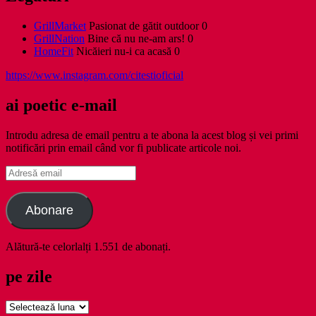
GrillMarket
Pasionat de gătit outdoor 0
GrillNation
Bine că nu ne-am ars! 0
HomeFit
Nicăieri nu-i ca acasă 0
https://www.instagram.com/citestioficial
ai poetic e-mail
Introdu adresa de email pentru a te abona la acest blog și vei primi
notificări prin email când vor fi publicate articole noi.
Adresă
email
Abonare
Alătură-te celorlalți 1.551 de abonați.
pe zile
pe