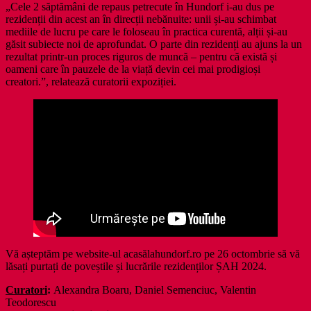
„Cele 2 săptămâni de repaus petrecute în Hundorf i-au dus pe
rezidenții din acest an în direcții nebănuite: unii și-au schimbat
mediile de lucru pe care le foloseau în practica curentă, alții și-au
găsit subiecte noi de aprofundat. O parte din rezidenți au ajuns la un
rezultat printr-un proces riguros de muncă – pentru că există și
oameni care în pauzele de la viață devin cei mai prodigioși
creatori.”, relatează curatorii expoziției.
Vă așteptăm pe website-ul acasălahundorf.ro pe 26 octombrie să vă
lăsați purtați de poveștile și lucrările rezidenților ȘAH 2024.
Curatori
:
Alexandra Boaru, Daniel Semenciuc, Valentin
Teodorescu