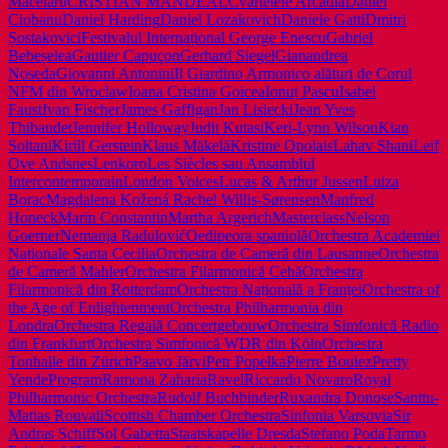
Măcelaru
CRISTIAN MANDEAL
Cvartetele Arcadia
Daniel
Ciobanu
Daniel Harding
Daniel Lozakovich
Daniele Gatti
Dmitri
Șostakovici
Festivalul Internațional George Enescu
Gabriel
Bebeșelea
Gautier Capuçon
Gerhard Siegel
Gianandrea
Noseda
Giovanni Antonini
Il Giardino Armonico alături de Corul
NFM din Wroclaw
Ioana Cristina Goicea
Ionuț Pascu
Isabel
Faust
Ivan Fischer
James Gaffigan
Jan Lisiecki
Jean Yves
Thibaudet
Jennifer Holloway
Judit Kutasi
Keri-Lynn Wilson
Kian
Soltani
Kirill Gerstein
Klaus Mäkelä
Kristine Opolais
Lahav Shani
Leif
Ove Andsnes
Lenkoro
Les Siècles sau Ansamblul
Intercontemporain
London Voices
Lucas & Arthur Jussen
Luiza
Borac
Magdalena Kožená Rachel Willis-Sørensen
Manfred
Honeck
Marin Constantin
Martha Argerich
Masterclass
Nelson
Goerner
Nemanja Radulović
Oedipe
ora spaniolă
Orchestra Academiei
Naționale Santa Cecilia
Orchestra de Cameră din Lausanne
Orchestra
de Cameră Mahler
Orchestra Filarmonică Cehă
Orchestra
Filarmonică din Rotterdam
Orchestra Națională a Franței
Orchestra of
the Age of Enlightenment
Orchestra Philharmonia din
Londra
Orchestra Regală Concertgebouw
Orchestra Simfonică Radio
din Frankfurt
Orchestra Simfonică WDR din Köln
Orchestra
Tonhalle din Zürich
Paavo Järvi
Petr Popelka
Pierre Boulez
Pretty
Yende
Program
Ramona Zaharia
Ravel
Riccardo Novaro
Royal
Philharmonic Orchestra
Rudolf Buchbinder
Ruxandra Donose
Santtu-
Matias Rouvali
Scottish Chamber Orchestra
Sinfonia Varșovia
Sir
Andras Schiff
Sol Gabetta
Staatskapelle Dresda
Stefano Poda
Tarmo