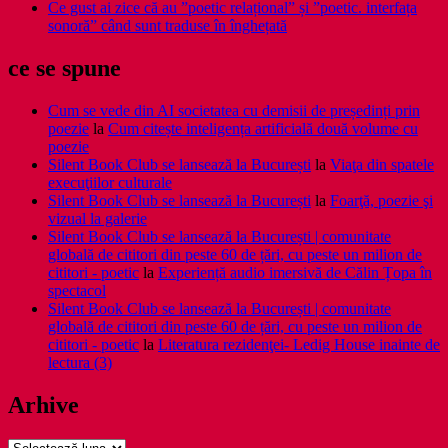
Ce gust ai zice că au ”poetic relațional” și ”poetic. interfața
sonoră” când sunt traduse în înghețată
ce se spune
Cum se vede din AI societatea cu demisii de președinți prin
poezie
la
Cum citește inteligența artificială două volume cu
poezie
Silent Book Club se lansează la București
la
Viaţa din spatele
execuţiilor culturale
Silent Book Club se lansează la București
la
Foarţă, poezie şi
vizual la galerie
Silent Book Club se lansează la București | comunitate
globală de cititori din peste 60 de țări, cu peste un milion de
cititori - poetic
la
Experiență audio imersivă de Călin Țopa în
spectacol
Silent Book Club se lansează la București | comunitate
globală de cititori din peste 60 de țări, cu peste un milion de
cititori - poetic
la
Literatura rezidenţei- Ledig House inainte de
lectura (3)
Arhive
Arhive