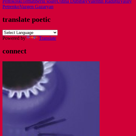
Peltokoski
Tema
tiberiu soare
Ustina Dubitsky
Valentin Răduțiu
Vasily
Petrenko
Vazgen Gazaryan
translate poetic
Powered by
Translate
connect