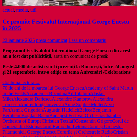
actual
,
media
,
util
Ce promite Festivalul Internațional George Enescu
în 2025
22 ianuarie 2025
presa comunicat
Lasă un comentariu
Programul Festivalului Internațional George Enescu din acest
an a fost dat publicității
, arată un comunicat de presă:
Peste 4.000 de artiști vor fi prezenți la București, între 24 august
și 21 septembrie, într-o ediție cu tema Aniversări /Celebrations
Ce
Continuă lectura
→
promite
70 de ani de la moartea lui George Enescu
Academy of Saint Martin
Festivalul
in the Fields
Accademia Bizantina
Ad Libitum
Alastair
Internațional
Miles
Alexandra Dariescu
Alexandre Kantorow
Alexandru
George
Tomescu
Andrei Ioniță
aniversări
Anne Sophie Mutter
Arvo
Enescu
Part
Asmik Grigorian
Augustin Hadelich
Belcea
Benjamin
în
Bernheim
Bogdan Baciu
Budapest Festival Orchestra
Chamber
2025
Orchestra of Europe
Christian Tetzlaff
Constantin Grigore
Corul de
Cameră din Estonia
Corul Radio din Letonia
Corul și Orchestra
Filarmonicii George Enescu
Corurile și Orchestrele Radio
Cristian