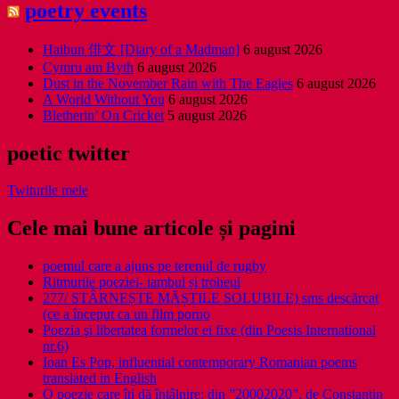
poetry events
Haibun 俳文 [Diary of a Madman]
6 august 2026
Cymru am Byth
6 august 2026
Dust in the November Rain with The Eagles
6 august 2026
A World Without You
6 august 2026
Bletherin’ On Cricket
5 august 2026
poetic twitter
Twiturile mele
Cele mai bune articole și pagini
poemul care a ajuns pe terenul de rugby
Ritmurile poeziei- iambul și troheul
277/ STÂRNEȘTE MĂȘTILE SOLUBILE) sms descărcat
(ce a început ca un film porno
Poezia şi libertatea formelor ei fixe (din Poesis International
nr.6)
Ioan Es Pop, influential contemporary Romanian poems
translated in English
O poezie care îți dă întâlnire: din ”20002020”, de Constantin