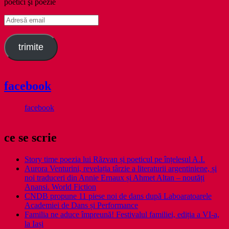
poetici şi poezie
Adresă
email
trimite
facebook
facebook
ce se scrie
Story time poezia lui Răzvan și poeticul pe înțelesul A.I.
Aurora Venturini, revelația târzie a literaturii argentiniene, și
noi traduceri din Annie Ernaux și Ahmet Altan – noutăți
Anansi. World Fiction
CNDB propune 11 piese noi de dans după Laboaratoarele
Academiei de Dans și Performance
Familia ne aduce împreună! Festivalul familiei, ediția a VI-a,
la Iași