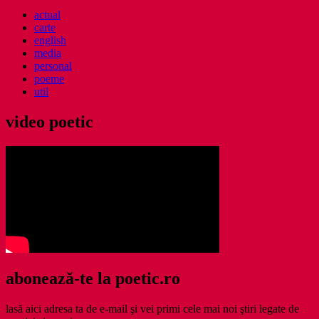
actual
carte
english
media
personal
poeme
util
video poetic
abonează-te la poetic.ro
lasă aici adresa ta de e-mail şi vei primi cele mai noi ştiri legate de