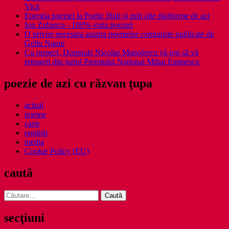
Vică
Energia poeziei la Poetic Hub și prin alte platforme de azi
Ion Zubascu - 100% viata poeziei
O privire necesara asupra poemelor comuniste publicate de
Gellu Naum
Cu respect, Domnule Nicolae Manolescu vă rog să vă
retrageţi din juriul Premiului Naţional Mihai Eminescu
poezie de azi cu răzvan ţupa
actual
poeme
carte
english
media
Cookie Policy (EU)
caută
Caută
după:
secţiuni