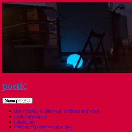
Sari
la
conținut
poetic
Caută
Meniu principal
cine e răzvan și când/who is răzvan and when
poetici relaţionale
translations
timeline of poetry events (eng)