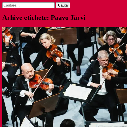
Caută
după:
Arhive etichete: Paavo Järvi