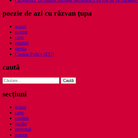
Cu respect, Domnule Nicolae Manolescu vă rog să vă retrageţi 
poezie de azi cu răzvan ţupa
actual
poeme
carte
english
media
Cookie Policy (EU)
caută
Caută
după:
secţiuni
actual
carte
english
media
personal
poeme