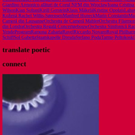
Enescu
Giardino Armonico alături de Corul NFM din Wroclaw
Ioana Cristin
în
Wilson
Kian Soltani
Kirill Gerstein
Klaus Mäkelä
Kristine Opolais
Laha
2025
Kožená Rachel Willis-Sørensen
Manfred Honeck
Marin Constantin
Mar
Cameră din Lausanne
Orchestra de Cameră Mahler
Orchestra Filarmo
din Londra
Orchestra Regală Concertgebouw
Orchestra Simfonică Rad
Yende
Program
Ramona Zaharia
Ravel
Riccardo Novaro
Royal Philhar
Schiff
Sol Gabetta
Staatskapelle Dresda
Stefano Poda
Tarmo Peltokoski
translate poetic
connect