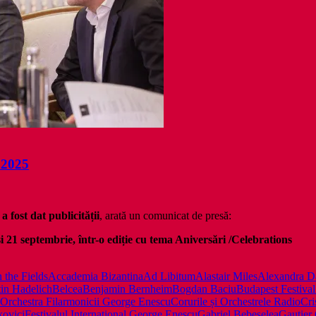
 2025
 fost dat publicității
, arată un comunicat de presă:
 și 21 septembrie, într-o ediție cu tema Aniversări /Celebrations
 the Fields
Accademia Bizantina
Ad Libitum
Alastair Miles
Alexandra D
in Hadelich
Belcea
Benjamin Bernheim
Bogdan Baciu
Budapest Festival
 Orchestra Filarmonicii George Enescu
Corurile și Orchestrele Radio
Cri
kovici
Festivalul Internațional George Enescu
Gabriel Bebeșelea
Gautier