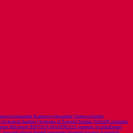
ariescu
Alexandre Kantorow
Alexandru Tomescu
Andrei
 Orchestra
Chamber Orchestra of Europe
Christian Tetzlaff
Constantin
stian Măcelaru
CRISTIAN MANDEAL
Cvartetele Arcadia
Daniel
 Capuçon
Gerhard Siegel
Gianandrea Noseda
Giovanni Antonini
Il