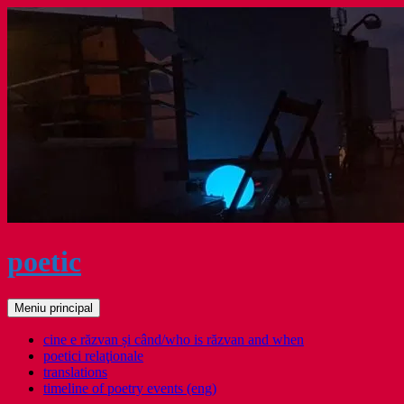
Sari
la
conținut
poetic
Caută
Meniu principal
cine e răzvan și când/who is răzvan and when
poetici relaţionale
translations
timeline of poetry events (eng)