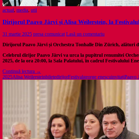
actual
,
media
,
util
Dirijorul Paavo Järvi și Alisa Weilerstein, la Festival
31 martie 2025
presa comunicat
Lasă un comentariu
Dirijorul Paavo Järvi și Orchestra Tonhalle Din Zürich, alături de
Celebrul dirijor Paavo Järvi va urca la pupitrul renumitei
Orches
2025, de la ora 20:00, la Sala Palatului, în cadrul Festivalului Ene
Dirijorul
Continuă lectura
→
Paavo
2025
Alisa Weilerstein
bilete
dirijor
Festival
george enescu
invitați
Paavo J
Järvi
și
Alisa
Weilerstein,
la
Festivalul
Enescu
2025