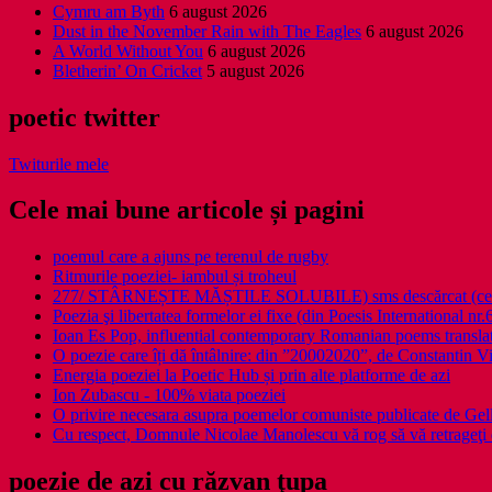
Cymru am Byth
6 august 2026
Dust in the November Rain with The Eagles
6 august 2026
A World Without You
6 august 2026
Bletherin’ On Cricket
5 august 2026
poetic twitter
Twiturile mele
Cele mai bune articole și pagini
poemul care a ajuns pe terenul de rugby
Ritmurile poeziei- iambul și troheul
277/ STÂRNEȘTE MĂȘTILE SOLUBILE) sms descărcat (ce a î
Poezia şi libertatea formelor ei fixe (din Poesis International nr.
Ioan Es Pop, influential contemporary Romanian poems translat
O poezie care îți dă întâlnire: din ”20002020”, de Constantin V
Energia poeziei la Poetic Hub și prin alte platforme de azi
Ion Zubascu - 100% viata poeziei
O privire necesara asupra poemelor comuniste publicate de Ge
Cu respect, Domnule Nicolae Manolescu vă rog să vă retrageţi 
poezie de azi cu răzvan ţupa