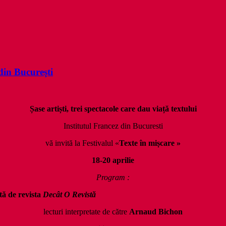
 din Bucureşti
Șase arti
ști, trei spectacole care dau via
ță textului
Institutul Francez din Bucuresti
vă invită la Festivalul
«
Texte în mi
ṣcare »
18-20 aprilie
Program :
tă de revista
Decât O Revistă
lecturi interpretate de către
Arnaud Bichon