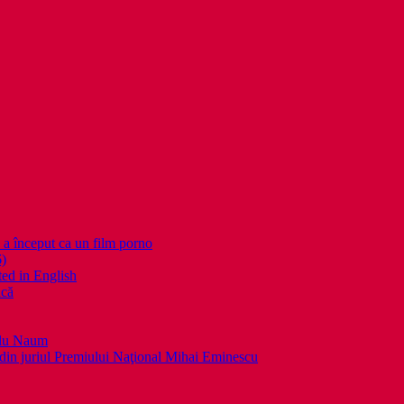
nceput ca un film porno
6)
ed in English
ică
llu Naum
din juriul Premiului Naţional Mihai Eminescu