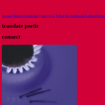
Arnaud Bichon
Institutul Francez
La Tribut du verbe
Lola Lafon
Olivie
translate poetic
connect