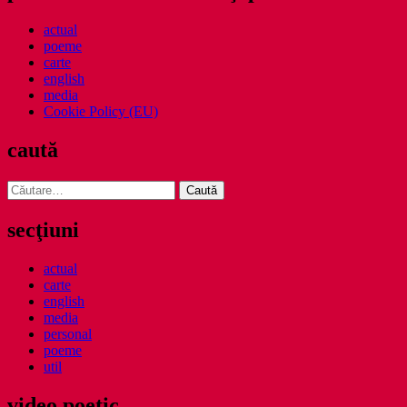
actual
poeme
carte
english
media
Cookie Policy (EU)
caută
Caută
după:
secţiuni
actual
carte
english
media
personal
poeme
util
video poetic