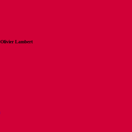
l
Olivier Lambert
m