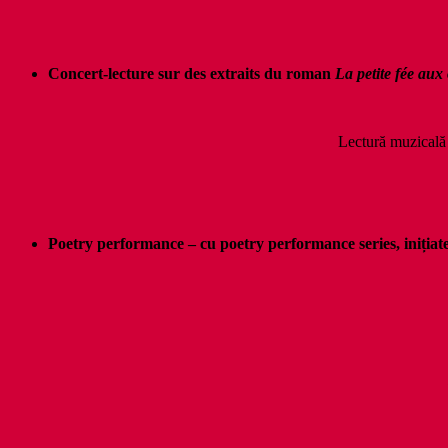
Concert-lecture sur des extraits du roman
La petite fée aux 
Lectură muzicală 
Poetry performance – cu poetry performance series, ini
ț
iat