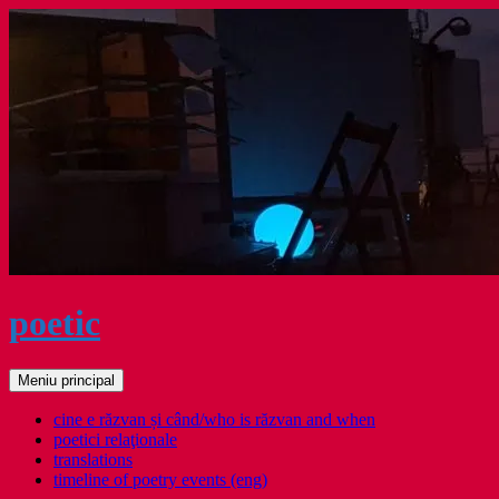
Sari
la
conținut
poetic
Caută
Meniu principal
cine e răzvan și când/who is răzvan and when
poetici relaţionale
translations
timeline of poetry events (eng)