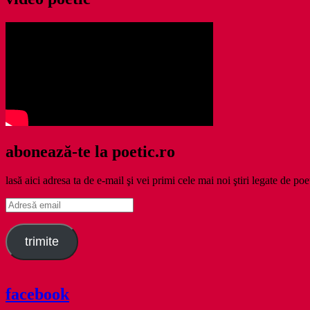
abonează-te la poetic.ro
lasă aici adresa ta de e-mail şi vei primi cele mai noi ştiri legate de poe
Adresă
email
trimite
facebook