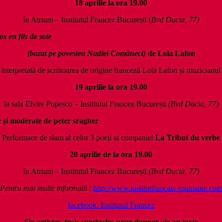
18 aprilie la ora
19.00
în Atrium – Institutul Francez București (
Bvd Dacia, 77)
os en fils de soie
(bazat pe povestea Nadiei Comăneci)
de Lola Lafon
interpretată de scriitoarea de origine franceză Lola Lafon și muzicianu
19 aprilie
la ora 19.00
la sala Elvire Popesco – Institutul Francez București
(Bvd Dacia, 77)
e
ș
i moderate de peter sragher
Performace de slam al celor 3 poeți ai companiei
La Tribut du verbe
20 aprilie de la ora 19.00
în Atrium – Institutul Francez București
(Bvd Dacia, 77)
Pentru mai multe informatii
:
http://www.institutfrancais-roumanie.co
facebook: Institutul Francez
Six artistes, trois spectacles pour donner vie au texte