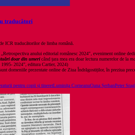
u traducători
 de ICR traducătorilor de limba română.
, „Retrospectiva anului editorial românesc 2024″, eveniment online dedic
ntuări doar din umeri
când țara mea era doar lectura numerelor de la
ma
995- 2024”, editura Cartier, 2024)
 sunt domeniile prezentate online de Ziua Îndrăgostiților, în preziua prec
teraturii pentru copii și tineret
Luminița Corneanu
Oana Șerban
Peter Srag