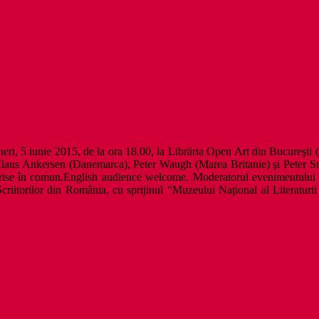
eri, 5 iunie 2015, de la ora 18.00, la Librăria Open Art din Bucureşti (s
Claus Ankersen (Danemarca), Peter Waugh (Marea Britanie) şi Peter Sragh
rise în comun.English audience welcome. Moderatorul evenimentului e
 Scriitorilor din România, cu sprijinul “Muzeului Naţional al Literatu