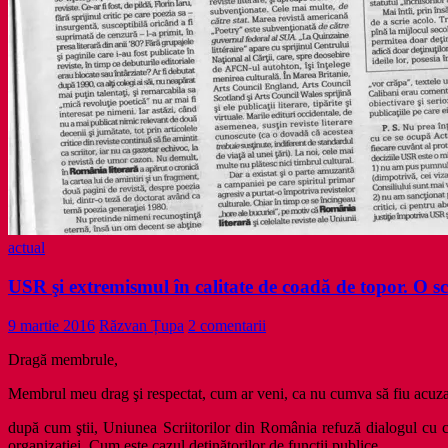
actual
USR şi extremismul în calitate de coadă de topor. O s
9 martie 2016
Răzvan Țupa
2 comentarii
Dragă membrule,
Membrul meu drag şi respectat, cum ar veni, ca nu cumva să fiu acuzat
după cum ştii, Uniunea Scriitorilor din România refuză dialogul cu ce
organizaţiei. Cum este cazul deţinătorilor de funcţii publice.