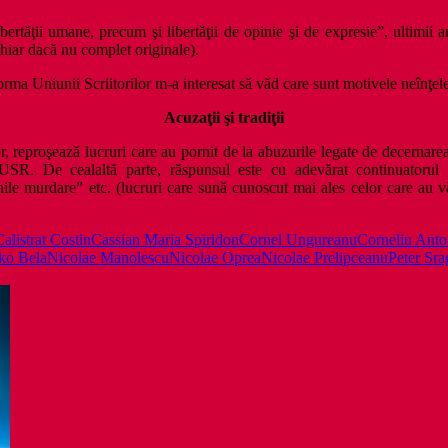
 libertăţii umane, precum şi libertăţii de opinie şi de expresie”, ultimi
chiar dacă nu complet originale).
Uniunii Scriitorilor m-a interesat să văd care sunt motivele neînţelege
Acuzaţii şi tradiţii
, reproşează lucruri care au pornit de la abuzurile legate de decernarea 
n USR. De cealaltă parte, răspunsul este cu adevărat continuatorul
inile murdare” etc. (lucruri care sună cunoscut mai ales celor care au 
Calistrat Costin
Cassian Maria Spiridon
Cornel Ungureanu
Corneliu Anto
ko Bela
Nicolae Manolescu
Nicolae Oprea
Nicolae Prelipceanu
Peter Sra