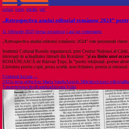
actual
,
carte
,
media
,
util
„Retrospectiva anului editorial românesc 2024” pentr
11 februarie 2025
presa comunicat
Lasă un comentariu
„Retrospectiva anului editorial românesc 2024” este prezentată vineri
Institutul Cultural Român organizează, prin Centrul Național al Cărții
interesați de actualitatea literară din România: ”
și eu limba unei acce
ROMÂNEASCĂ de Răzvan Țupa, în ”poetic relațional- poeme alese 1
Literatura pentru copii, proza scurtă, non-ficțiunea, poezia și romanul
„Retrospectiva
Continuă lectura
→
anului
2024
a treia ediție
Ana Maria Sandu
Angelo Mitchievici
anul editorial
li
editorial
Țupa
retrospectiva
România
Simona Vilău
românesc
2024”
pentru
traducători