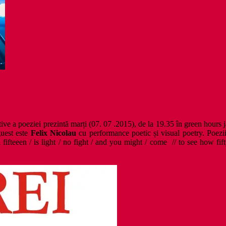
ative a poeziei prezintă marți (07. 07 .2015), de la 19.35 în green hour
uest este
Felix Nicolau
cu performance poetic și visual poetry. Poezii
fifteeen / is light / no fight / and you might / come // to see how fift