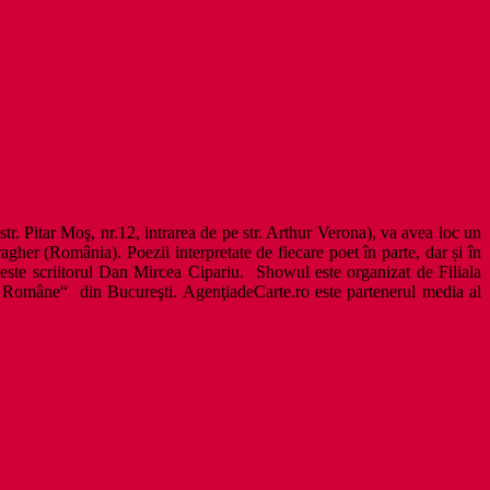
tr. Pitar Moş, nr.12, intrarea de pe str. Arthur Verona), va avea loc un
er (România). Poezii interpretate de fiecare poet în parte, dar și în
ste scriitorul Dan Mircea Cipariu. Showul este organizat de Filiala
rii Române“ din Bucureşti. AgenţiadeCarte.ro este partenerul media al