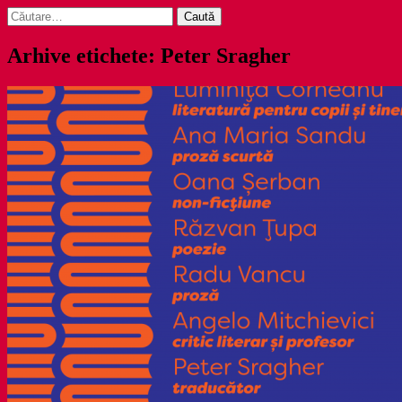
Caută
după:
Arhive etichete: Peter Sragher