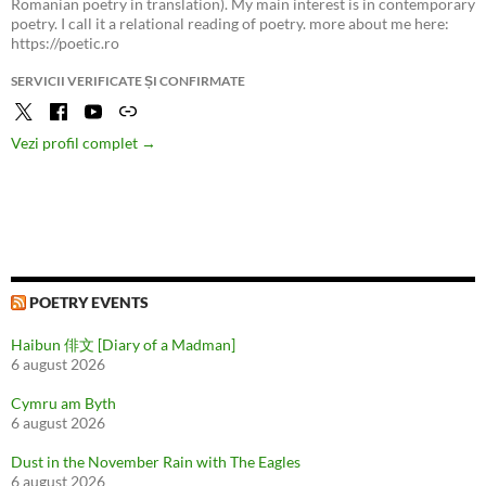
Romanian poetry in translation). My main interest is in contemporary
poetry. I call it a relational reading of poetry. more about me here:
https://poetic.ro
SERVICII VERIFICATE ȘI CONFIRMATE
Vezi profil complet →
POETRY EVENTS
Haibun 俳文 [Diary of a Madman]
6 august 2026
Cymru am Byth
6 august 2026
Dust in the November Rain with The Eagles
6 august 2026