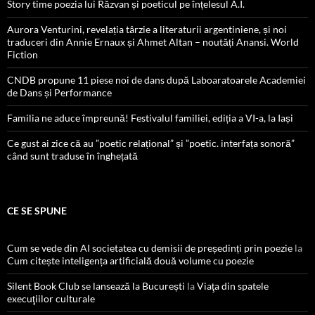
Story time poezia lui Răzvan și poeticul pe înțelesul A.I.
Aurora Venturini, revelația târzie a literaturii argentiniene, și noi
traduceri din Annie Ernaux și Ahmet Altan – noutăți Anansi. World
Fiction
CNDB propune 11 piese noi de dans după Laboaratoarele Academiei
de Dans și Performance
Familia ne aduce împreună! Festivalul familiei, ediția a VI-a, la Iași
Ce gust ai zice că au ”poetic relațional” și ”poetic. interfața sonoră”
când sunt traduse în înghețată
CE SE SPUNE
Cum se vede din AI societatea cu demisii de președinți prin poezie
la
Cum citește inteligența artificială două volume cu poezie
Silent Book Club se lansează la București
la
Viaţa din spatele
execuţiilor culturale