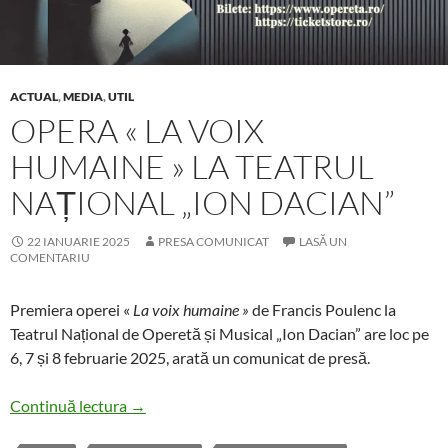
ACTUAL
,
MEDIA
,
UTIL
OPERA « LA VOIX
HUMAINE » LA TEATRUL
NAȚIONAL „ION DACIAN”
22 IANUARIE 2025
PRESA COMUNICAT
LASĂ UN
COMENTARIU
Premiera operei «
La voix humaine »
de Francis Poulenc la
Teatrul Național de Operetă și Musical „Ion Dacian” are loc pe
6, 7 și 8 februarie 2025, arată un comunicat de presă.
Opera « La voix humaine » la Teatrul Național „
Continuă lectura
→