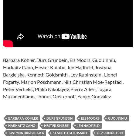
Barbara Köhler, Durs Grünbein, Els Moors, Guo Jinniu,
Harkaitz Cano, Hester Knibbe, Jen Hadfield, Justyna
Bargielska, Kenneth Goldsmith , Lev Rubinstein , Lionel
Fogarty, Marion Poschmann, Nils Christian Moe-Repstad ,
Peter Verhelst, Philip Nikolayev, Pierre Alferi, Togara
Muzanenhamo, Tonnus Oosterhoff, Yanko González
BARBARA KÖHLER
DURS GRÜNBEIN
ELS MOORS
GUO JINNIU
HARKAITZ CANO
HESTER KNIBBE
JEN HADFIELD
JUSTYNA BARGIELSKA
KENNETH GOLDSMITH
LEV RUBINSTEIN