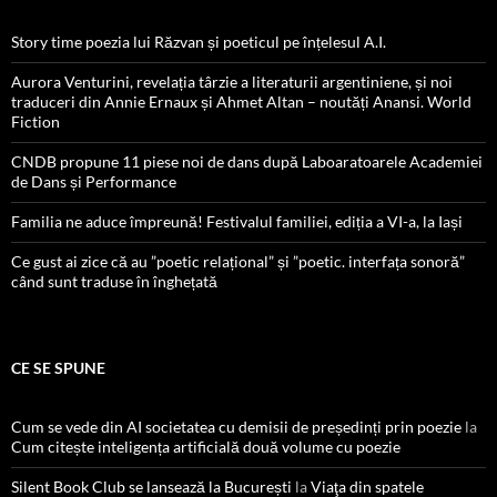
Story time poezia lui Răzvan și poeticul pe înțelesul A.I.
Aurora Venturini, revelația târzie a literaturii argentiniene, și noi
traduceri din Annie Ernaux și Ahmet Altan – noutăți Anansi. World
Fiction
CNDB propune 11 piese noi de dans după Laboaratoarele Academiei
de Dans și Performance
Familia ne aduce împreună! Festivalul familiei, ediția a VI-a, la Iași
Ce gust ai zice că au ”poetic relațional” și ”poetic. interfața sonoră”
când sunt traduse în înghețată
CE SE SPUNE
Cum se vede din AI societatea cu demisii de președinți prin poezie
la
Cum citește inteligența artificială două volume cu poezie
Silent Book Club se lansează la București
la
Viaţa din spatele