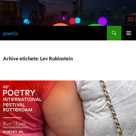
Sari
la
conținut
Caută
poetic
MENIU
PRINCI
Arhive etichete: Lev Rubinstein