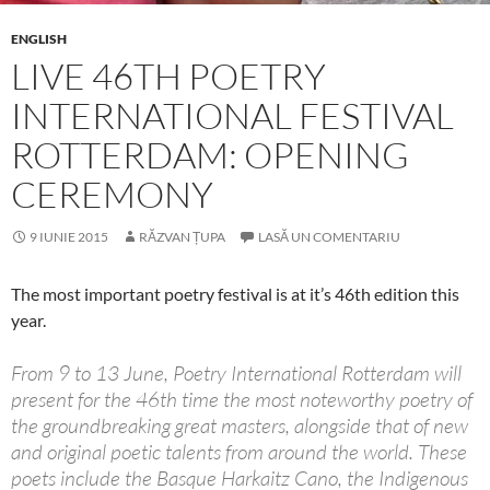
ENGLISH
LIVE 46TH POETRY
INTERNATIONAL FESTIVAL
ROTTERDAM: OPENING
CEREMONY
9 IUNIE 2015
RĂZVAN ȚUPA
LASĂ UN COMENTARIU
The most important poetry festival is at it’s 46th edition this
year.
From 9 to 13 June, Poetry International Rotterdam will
present for the 46th time the most noteworthy poetry of
the groundbreaking great masters, alongside that of new
and original poetic talents from around the world. These
poets include the Basque Harkaitz Cano, the Indigenous