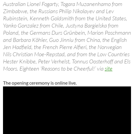
Australian Lionel Fogarty, Togara Muzanenhamo from
Zimbabwe, the Russians Philip Nikolayev and Lev
Rubinstein, Kenneth Goldsmith from the United States,
Yanko Gonzalez from Chile, Justyna Bargielska from
Poland, the Germans Durs Grünbein, Marion Poschmann
and Barbara Köhler, Guo Jinniu from China, the English
Jen Hadfield, the French Pierre Alfieri, the Norwegian
Nils Christian Moe-Repstad, and from the Low Countries
Hester Knibbe, Peter Verhelst, Tonnus Oosterhoff and Els
Moors. Eighteen ‘Reasons to be Cheerful!’ via
site
The opening ceremony is online live.