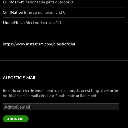
GrillMarket
Pasionat de gătit outdoor 0
GrillNation
Bine că nu ne-am ars! 0
HomeFit
Nicăieri nu-i ca acasă 0
https://www.instagram.com/citestioficial
AI POETIC E-MAIL
Introdu adresa de email pentru a te abona la acest blog și vei primi
notificări prin email când vor fi publicate articole noi.
Adresă
email
ABONARE