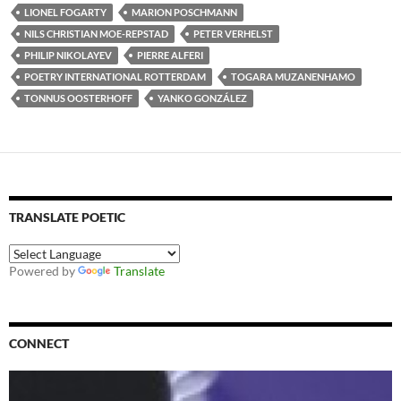
LIONEL FOGARTY
MARION POSCHMANN
NILS CHRISTIAN MOE-REPSTAD
PETER VERHELST
PHILIP NIKOLAYEV
PIERRE ALFERI
POETRY INTERNATIONAL ROTTERDAM
TOGARA MUZANENHAMO
TONNUS OOSTERHOFF
YANKO GONZÁLEZ
TRANSLATE POETIC
Powered by
Translate
CONNECT