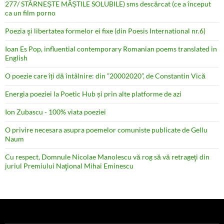
277/ STÂRNEȘTE MĂȘTILE SOLUBILE) sms descărcat (ce a început
ca un film porno
Poezia şi libertatea formelor ei fixe (din Poesis International nr.6)
Ioan Es Pop, influential contemporary Romanian poems translated in
English
O poezie care îți dă întâlnire: din ”20002020”, de Constantin Vică
Energia poeziei la Poetic Hub și prin alte platforme de azi
Ion Zubascu - 100% viata poeziei
O privire necesara asupra poemelor comuniste publicate de Gellu
Naum
Cu respect, Domnule Nicolae Manolescu vă rog să vă retrageţi din
juriul Premiului Naţional Mihai Eminescu