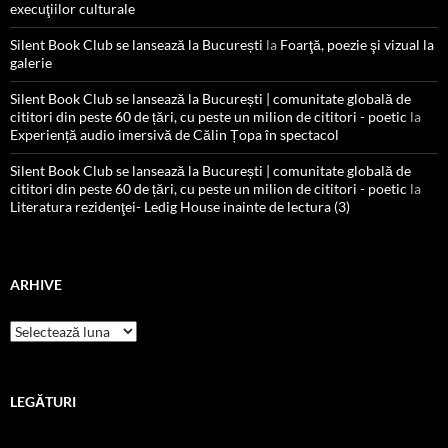
execuţiilor culturale
Silent Book Club se lansează la București
la
Foarţă, poezie şi vizual la
galerie
Silent Book Club se lansează la București | comunitate globală de
cititori din peste 60 de țări, cu peste un milion de cititori - poetic
la
Experiență audio imersivă de Călin Țopa în spectacol
Silent Book Club se lansează la București | comunitate globală de
cititori din peste 60 de țări, cu peste un milion de cititori - poetic
la
Literatura rezidenţei- Ledig House inainte de lectura (3)
ARHIVE
Arhive
LEGĂTURI