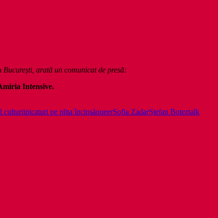
n
București, arată un comunicat de presă:
Amiria Intensive.
 culturii
picaturi pe plita încinsă
queer
Sofia Zadar
Ștefan Botez
talk