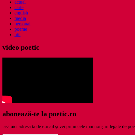
actual
carte
english
media
personal
poeme
util
video poetic
abonează-te la poetic.ro
lasă aici adresa ta de e-mail şi vei primi cele mai noi ştiri legate de poe