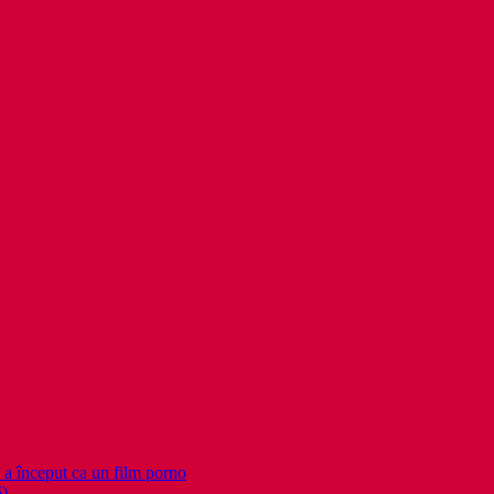
nceput ca un film porno
6)