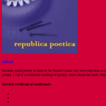
razvan
because good poetry is hard to be found I make my own selection at po
poetry. I call it a relational reading of poetry. more about me here: http
Servicii verificate și confirmate