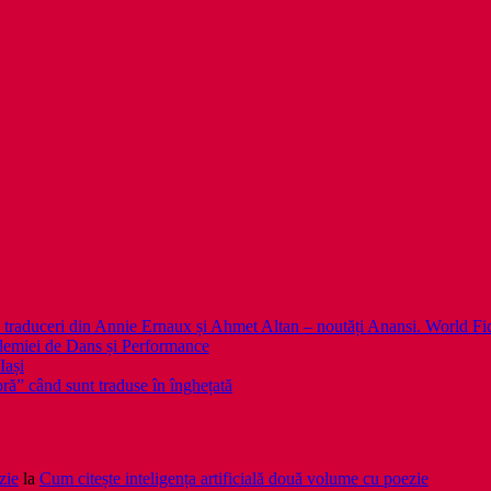
 noi traduceri din Annie Ernaux și Ahmet Altan – noutăți Anansi. World Fi
emiei de Dans și Performance
Iași
noră” când sunt traduse în înghețată
zie
la
Cum citește inteligența artificială două volume cu poezie