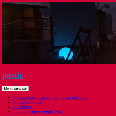
Sari
la
conținut
poetic
Caută
Meniu principal
cine e răzvan și când/who is răzvan and when
poetici relaţionale
translations
timeline of poetry events (eng)