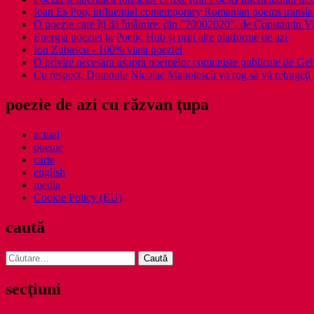
Ioan Es Pop, influential contemporary Romanian poems translat
O poezie care îți dă întâlnire: din ”20002020”, de Constantin V
Energia poeziei la Poetic Hub și prin alte platforme de azi
Ion Zubascu - 100% viata poeziei
O privire necesara asupra poemelor comuniste publicate de Ge
Cu respect, Domnule Nicolae Manolescu vă rog să vă retrageţi 
poezie de azi cu răzvan ţupa
actual
poeme
carte
english
media
Cookie Policy (EU)
caută
Caută
după:
secţiuni