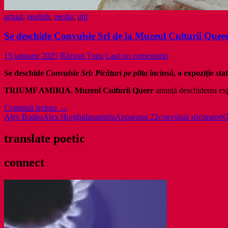
actual
,
english
,
media
,
util
Se deschide Convulsie Srl de la Muzeul Culturii Quee
15 ianuarie 2025
Răzvan Țupa
Lasă un comentariu
Se deschide
Convulsie Srl: Picături pe plita încinsă
, o expoziție 
TRIUMF AMIRIA. Muzeul Culturii Queer
anunță deschiderea ex
Se
Continuă lectura
→
deschide
Alex Bodea
Alex Horghidan
amiria
Apparatus 22
convulsia srl
curatori
G
Convulsie
Srl
translate poetic
de
la
connect
Muzeul
Culturii
Queer