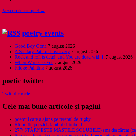
Vezi profil complet →
poetry events
Good Boy Gone
7 august 2026
A Solitary Path of Discovery
7 august 2026
Rock and roll is dead, and You are dead with It
7 august 2026
When Winter leaves
7 august 2026
Fridge Painting
7 august 2026
poetic twitter
Twiturile mele
Cele mai bune articole și pagini
poemul care a ajuns pe terenul de rugby
Ritmurile poeziei- iambul și troheul
277/ STÂRNEȘTE MĂȘTILE SOLUBILE) sms descărcat (ce a î
Poezia şi libertatea formelor ei fixe (din Poesis International nr.