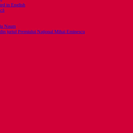
ed in English
ică
llu Naum
din juriul Premiului Naţional Mihai Eminescu