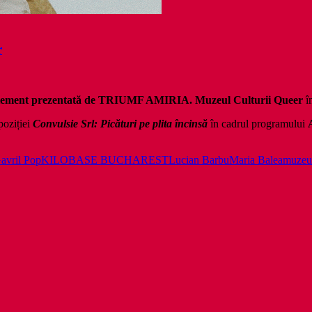
r
statement prezentată de TRIUMF AMIRIA. Muzeul Culturii Queer
î
poziției
Convulsie Srl: Picături pe plita încinsă
în cadrul programului
avril Pop
KILOBASE BUCHAREST
Lucian Barbu
Maria Balea
muzeul