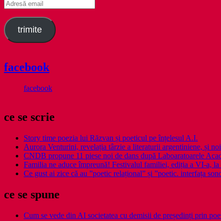
Adresă
email
trimite
facebook
facebook
ce se scrie
Story time poezia lui Răzvan și poeticul pe înțelesul A.I.
Aurora Venturini, revelația târzie a literaturii argentiniene, și
CNDB propune 11 piese noi de dans după Laboaratoarele Acad
Familia ne aduce împreună! Festivalul familiei, ediția a VI-a, la 
Ce gust ai zice că au ”poetic relațional” și ”poetic. interfața so
ce se spune
Cum se vede din AI societatea cu demisii de președinți prin poe