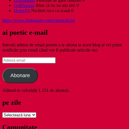
GrillMarket
Pasionat de gătit outdoor 0
GrillNation
Bine că nu ne-am ars! 0
HomeFit
Nicăieri nu-i ca acasă 0
https://www.instagram.com/citestioficial
ai poetic e-mail
Introdu adresa de email pentru a te abona la acest blog și vei primi
notificări prin email când vor fi publicate articole noi.
Adresă
email
Abonare
Alătură-te celorlalți 1.551 de abonați.
pe zile
pe
zile
Comunitate