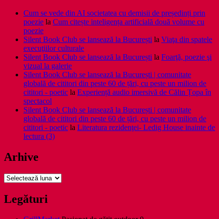
Cum se vede din AI societatea cu demisii de președinți prin
poezie
la
Cum citește inteligența artificială două volume cu
poezie
Silent Book Club se lansează la București
la
Viaţa din spatele
execuţiilor culturale
Silent Book Club se lansează la București
la
Foarţă, poezie şi
vizual la galerie
Silent Book Club se lansează la București | comunitate
globală de cititori din peste 60 de țări, cu peste un milion de
cititori - poetic
la
Experiență audio imersivă de Călin Țopa în
spectacol
Silent Book Club se lansează la București | comunitate
globală de cititori din peste 60 de țări, cu peste un milion de
cititori - poetic
la
Literatura rezidenţei- Ledig House inainte de
lectura (3)
Arhive
Arhive
Legături