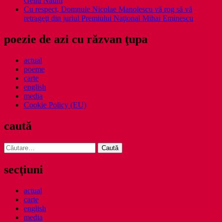
Gellu Naum
Cu respect, Domnule Nicolae Manolescu vă rog să vă
retrageţi din juriul Premiului Naţional Mihai Eminescu
poezie de azi cu răzvan ţupa
actual
poeme
carte
english
media
Cookie Policy (EU)
caută
Caută
după:
secţiuni
actual
carte
english
media