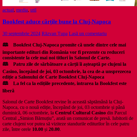
actual
,
media
,
util
Bookfest aduce cărțile bune la Cluj-Napoca
30 septembrie 2024
Răzvan Țupa
Lasă un comentariu
🕮 Bookfest Cluj-Napoca promite că unele dintre cele mai
importante edituri din România vor fi prezente cu reduceri
consistente la cele mai noi titluri în Salonul de Carte.
🕮 Patru zile de sărbătoare a cărții îi așteaptă pe clujeni la
Casino, începând de joi, 03 octombrie, la cea de-a unsprezecea
ediție a Salonului de Carte Bookfest Cluj-Napoca
🕮 La fel ca la edițiile precedente, intrarea la Bookfest este
liberă
Salonul de Carte Bookfest revine în această săptămână la Cluj-
Napoca, cu o nouă ediție, începând de joi, 03 octombrie și până
duminică, 06 octombrie, la
Centrul Cultural Casino
din Parcul
Central „Simion Bărnuțiu”, arată un comunicat de presă. Iubitorii de
carte clujeni vor putea să viziteze standurile editurilor în cele patru
zile, între orele
10.00
și
20.00
.