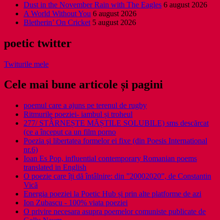
Dust in the November Rain with The Eagles
6 august 2026
A World Without You
6 august 2026
Bletherin’ On Cricket
5 august 2026
poetic twitter
Twiturile mele
Cele mai bune articole și pagini
poemul care a ajuns pe terenul de rugby
Ritmurile poeziei- iambul și troheul
277/ STÂRNEȘTE MĂȘTILE SOLUBILE) sms descărcat
(ce a început ca un film porno
Poezia şi libertatea formelor ei fixe (din Poesis International
nr.6)
Ioan Es Pop, influential contemporary Romanian poems
translated in English
O poezie care îți dă întâlnire: din ”20002020”, de Constantin
Vică
Energia poeziei la Poetic Hub și prin alte platforme de azi
Ion Zubascu - 100% viata poeziei
O privire necesara asupra poemelor comuniste publicate de