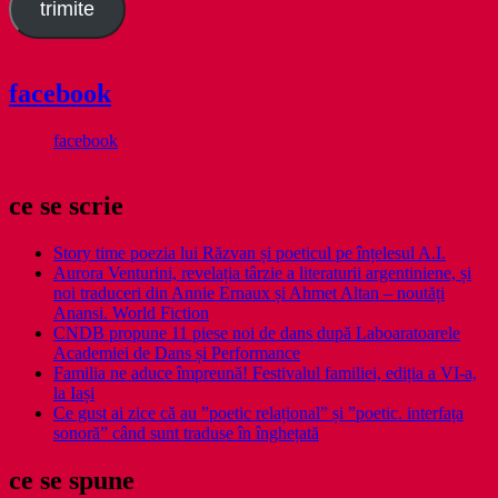
trimite
facebook
facebook
ce se scrie
Story time poezia lui Răzvan și poeticul pe înțelesul A.I.
Aurora Venturini, revelația târzie a literaturii argentiniene, și
noi traduceri din Annie Ernaux și Ahmet Altan – noutăți
Anansi. World Fiction
CNDB propune 11 piese noi de dans după Laboaratoarele
Academiei de Dans și Performance
Familia ne aduce împreună! Festivalul familiei, ediția a VI-a,
la Iași
Ce gust ai zice că au ”poetic relațional” și ”poetic. interfața
sonoră” când sunt traduse în înghețată
ce se spune