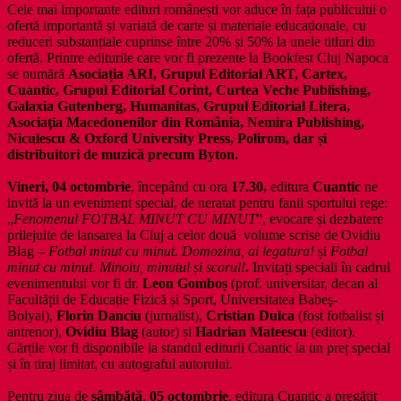
Cele mai importante edituri românești vor aduce în fața publicului o
ofertă importantă și variată de carte și materiale educaționale, cu
reduceri substanțiale cuprinse între 20% și 50% la unele titluri din
ofertă. Printre editurile care vor fi prezente la Bookfest Cluj Napoca
se numără
Asociația ARI, Grupul Editorial ART, Cartex,
Cuantic, Grupul Editorial Corint, Curtea Veche Publishing,
Galaxia Gutenberg, Humanitas, Grupul Editorial Litera,
Asociaţia Macedonenilor din România, Nemira Publishing,
Niculescu & Oxford University Press, Polirom, dar și
distribuitori de muzică precum Byton.
Vineri, 04 octombrie
, începând cu ora
17.30,
editura
Cuantic
ne
invită la un eveniment special, de neratat pentru fanii sportului rege:
„
Fenomenul FOTBAL MINUT CU MINUT
”, evocare și dezbatere
prilejuite de lansarea la Cluj a celor două volume scrise de Ovidiu
Blag –
Fotbal minut cu minut. Domozina, ai legatura!
și
Fotbal
minut cu minut. Minoiu, minutul și scorul!
.
Invitați speciali în cadrul
evenimentului vor fi dr.
Leon Gomboș
(prof. universitar, decan al
Facultății de Educație Fizică și Sport, Universitatea Babeş-
Bolyai),
Florin Danciu
(jurnalist),
Cristian Dulca
(fost fotbalist și
antrenor),
Ovidiu Blag
(autor) și
Hadrian Mateescu
(editor).
Cărțile vor fi disponibile la standul editurii Cuantic la un preț special
și în tiraj limitat, cu autograful autorului.
Pentru ziua de
sâmbătă
,
05 octombrie
, editura Cuantic a pregătit