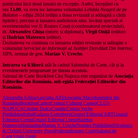
publicului încă două lansări de excepție. Astfel, începând cu
ora
13.00
, va avea loc lansarea volumului
Lebăda Neagră de pe
Balaton
– ediția 2024 (ediția a doua revizuită și adăugită a cărții
tipărite), precum și lansarea audiobook-ului. Invitați speciali ai
evenimentului vor fi: Romeo Couți (coordonatorul proiectului),
dr.
Alexandru Ghișa
(istoric și diplomat),
Virgil Oniță
(editor)
și
Hadrian Mateescu
(editor).
Dezbaterea va continua cu lansarea ediției revizuite și adăugite a
volumului
Serviciul de Informații al Justiției Dezvăluit Din Interior,
SIPA
, semnat de gen.
Marian V. Ureche
.
Intrarea va fi liberă
atât în cadrul Salonului de Carte, cât și la
evenimentele programate pe durata acestuia.
Salonul de Carte Bookfest Cluj Napoca este organizat de
Asociaţia
Editorilor din România, sub egida Federației Editorilor din
România.
Alexandru Ghișa
Asociația ARI
Asociaţia Macedonenilor din
România
Bookfest
Cartex
Centrul Cultural Casino
CLUJ-
NAPOCA
Cristian Dulca
Cuantic
Curtea Veche
Publishing
fotbal
Galaxia Gutenberg
Grupul Editorial ART
Grupul
Editorial Corint
Grupul Editorial Litera
Hadrian
Mateescu
Humanitas
Marian V. Ureche
Nemira Publishing
Niculescu
& Oxford University Press
Polirom
Romeo Couți
Salonul de
Carte
Virgil Oniță