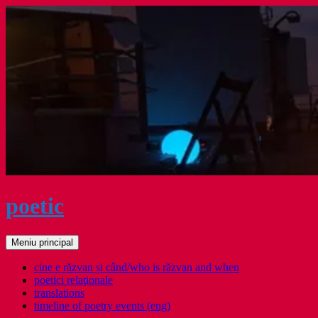
Sari
la
conținut
poetic
Caută
Meniu principal
cine e răzvan și când/who is răzvan and when
poetici relaţionale
translations
timeline of poetry events (eng)