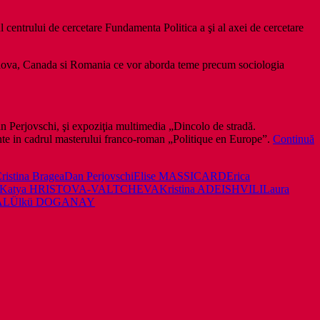
l centrului de cercetare Fundamenta Politica a şi al axei de cercetare
Moldova, Canada si Romania ce vor aborda teme precum sociologia
 Perjovschi, şi expoziţia multimedia „Dincolo de stradă.
ente in cadrul masterului franco-roman „Politique en Europe”.
Continuă
ristina Bragea
Dan Perjovschi
Elise MASSICARD
Erica
Katya HRISTOVA-VALTCHEVA
Kristina ADEISHVILI
Laura
AL
Ülkü DOGANAY