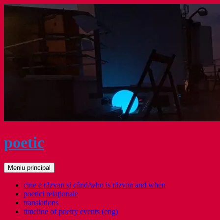
Sari
la
conținut
poetic
Caută
Meniu principal
cine e răzvan și când/who is răzvan and when
poetici relaţionale
translations
timeline of poetry events (eng)