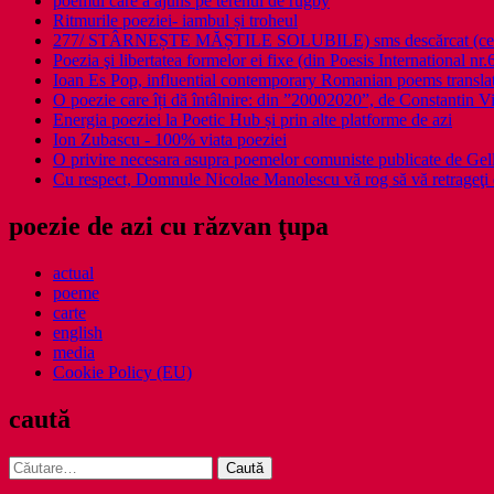
poemul care a ajuns pe terenul de rugby
Ritmurile poeziei- iambul și troheul
277/ STÂRNEȘTE MĂȘTILE SOLUBILE) sms descărcat (ce a î
Poezia şi libertatea formelor ei fixe (din Poesis International nr.
Ioan Es Pop, influential contemporary Romanian poems translat
O poezie care îți dă întâlnire: din ”20002020”, de Constantin V
Energia poeziei la Poetic Hub și prin alte platforme de azi
Ion Zubascu - 100% viata poeziei
O privire necesara asupra poemelor comuniste publicate de Ge
Cu respect, Domnule Nicolae Manolescu vă rog să vă retrageţi 
poezie de azi cu răzvan ţupa
actual
poeme
carte
english
media
Cookie Policy (EU)
caută
Caută
după: