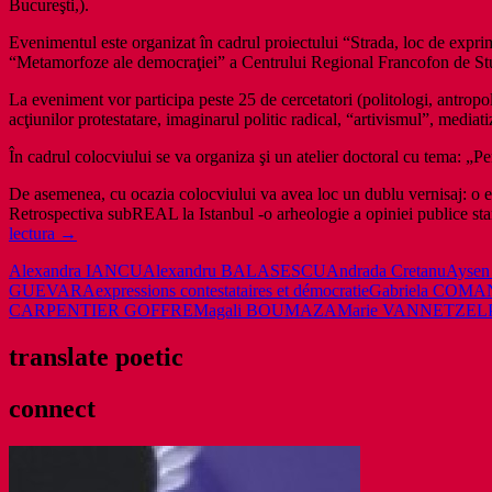
Bucureşti,).
Evenimentul este organizat în cadrul proiectului “Strada, loc de exprim
“Metamorfoze ale democraţiei” a Centrului Regional Francofon de St
La eveniment vor participa peste 25 de cercetatori (politologi, antro
acţiunilor protestatare, imaginarul politic radical, “artivismul”, mediati
În cadrul colocviului se va organiza şi un atelier doctoral cu tema: „Pe
De asemenea, cu ocazia colocviului va avea loc un dublu vernisaj: o 
Retrospectiva subREAL la Istanbul -o arheologie a opiniei publice sta
Sociétés,
lectura
→
expressions
Alexandra IANCU
Alexandru BALASESCU
Andrada Cretanu
Ayse
contestataires
GUEVARA
expressions contestataires et démocratie
Gabriela COMA
et
CARPENTIER GOFFRE
Magali BOUMAZA
Marie VANNETZEL
démocratie,
colocviu
la
translate poetic
Facultatea
de
connect
Ştiinţe
Politice
din
Bucureşti