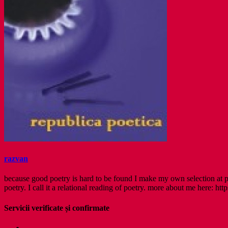
razvan
because good poetry is hard to be found I make my own selection at po
poetry. I call it a relational reading of poetry. more about me here: http
Servicii verificate și confirmate