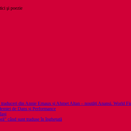
tici şi poezie
 noi traduceri din Annie Ernaux și Ahmet Altan – noutăți Anansi. World Fi
emiei de Dans și Performance
Iași
noră” când sunt traduse în înghețată