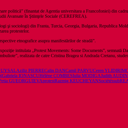
are politică” (finantat de Agentia universitara a Francofoniei) din cadru
udii Avansate în Ştiinţele Sociale (CEREFREA).
pologi şi sociologi) din Franta, Turcia, Georgia, Bulgaria, Republica 
zarea protestelor.
rspective etnografice asupra manifestărilor de stradă”.
expoziţie intitulata „Protest Movements: Some Documents”, semnată Dan
mbuliote”, realizata de catre Cristina Bragea si Andrada Cretanu, stud
n UYSAL
Aziliz PIERRE
Calin DAN
Camil PARVU
Ceren YLIDIRIM
C
N
Gabriela IONASCU
Hélène COMBES
Iulia MODIGA
Judith AUDIN
Petia GUEORGUIEVA
protest
Razmig KEUCHEYAN
Sociétés
subRE