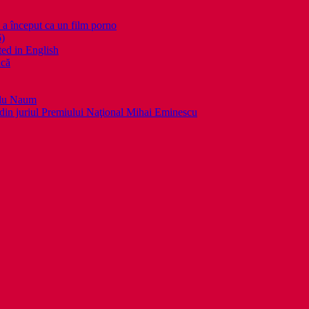
nceput ca un film porno
6)
ed in English
ică
llu Naum
din juriul Premiului Naţional Mihai Eminescu