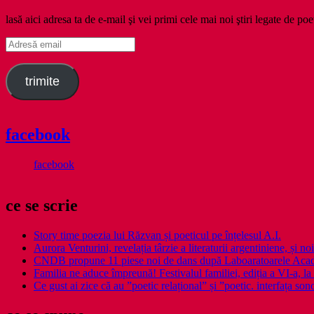
lasă aici adresa ta de e-mail şi vei primi cele mai noi ştiri legate de poe
Adresă
email
trimite
facebook
facebook
ce se scrie
Story time poezia lui Răzvan și poeticul pe înțelesul A.I.
Aurora Venturini, revelația târzie a literaturii argentiniene, și
CNDB propune 11 piese noi de dans după Laboaratoarele Acad
Familia ne aduce împreună! Festivalul familiei, ediția a VI-a, la 
Ce gust ai zice că au ”poetic relațional” și ”poetic. interfața so