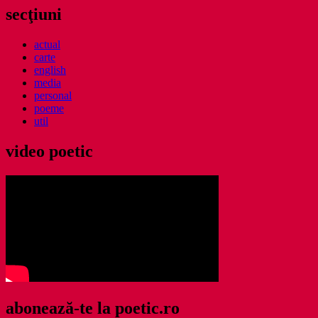
secţiuni
actual
carte
english
media
personal
poeme
util
video poetic
abonează-te la poetic.ro