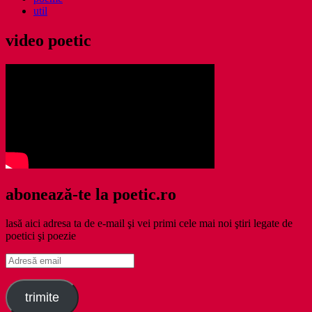
util
video poetic
abonează-te la poetic.ro
lasă aici adresa ta de e-mail şi vei primi cele mai noi ştiri legate de
poetici şi poezie
Adresă
email
trimite