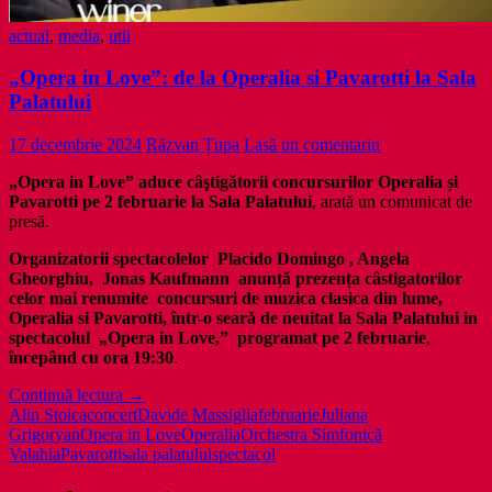
actual
,
media
,
util
„Opera in Love”: de la Operalia si Pavarotti la Sala
Palatului
17 decembrie 2024
Răzvan Țupa
Lasă un comentariu
„Opera in Love” aduce câştigătorii concursurilor Operalia și
Pavarotti pe 2 februarie la Sala Palatului
, arată un comunicat de
presă.
Organizatorii spectacolelor Placido Domingo , Angela
Gheorghiu, Jonas Kaufmann anunță prezența câstigatorilor
celor mai renumite concursuri de muzica clasica din lume,
Operalia si Pavarotti, într-o seară de neuitat la Sala Palatului in
spectacolul „Opera in Love,”
programat
pe 2 februarie
,
începând cu ora 19:30
.
„Opera
Continuă lectura
→
in
Alin Stoica
concert
Davide Massiglia
februarie
Juliana
Love”:
Grigoryan
Opera in Love
Operalia
Orchestra Simfonică
de
Valahia
Pavarotti
sala palatului
spectacol
la