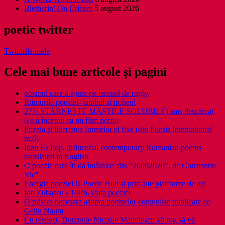
Bletherin’ On Cricket
5 august 2026
poetic twitter
Twiturile mele
Cele mai bune articole și pagini
poemul care a ajuns pe terenul de rugby
Ritmurile poeziei- iambul și troheul
277/ STÂRNEȘTE MĂȘTILE SOLUBILE) sms descărcat
(ce a început ca un film porno
Poezia şi libertatea formelor ei fixe (din Poesis International
nr.6)
Ioan Es Pop, influential contemporary Romanian poems
translated in English
O poezie care îți dă întâlnire: din ”20002020”, de Constantin
Vică
Energia poeziei la Poetic Hub și prin alte platforme de azi
Ion Zubascu - 100% viata poeziei
O privire necesara asupra poemelor comuniste publicate de
Gellu Naum
Cu respect, Domnule Nicolae Manolescu vă rog să vă