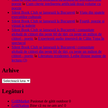
poezie
la
Cum citește inteligența artificială două volume cu
poezie
Silent Book Club se lansează la București
la
Viaţa din spatele
execuţiilor culturale
Silent Book Club se lansează la București
la
Foarţă, poezie şi
vizual la galerie
Silent Book Club se lansează la București | comunitate
globală de cititori din peste 60 de țări, cu peste un milion de
cititori - poetic
la
Experiență audio imersivă de Călin Țopa în
spectacol
Silent Book Club se lansează la București | comunitate
globală de cititori din peste 60 de țări, cu peste un milion de
cititori - poetic
la
Literatura rezidenţei- Ledig House inainte de
lectura (3)
Arhive
Arhive
Legături
GrillMarket
Pasionat de gătit outdoor 0
GrillNation
Bine că nu ne-am ars! 0