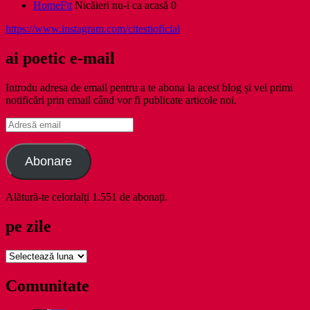
HomeFit
Nicăieri nu-i ca acasă 0
https://www.instagram.com/citestioficial
ai poetic e-mail
Introdu adresa de email pentru a te abona la acest blog și vei primi
notificări prin email când vor fi publicate articole noi.
Adresă
email
Abonare
Alătură-te celorlalți 1.551 de abonați.
pe zile
pe
zile
Comunitate