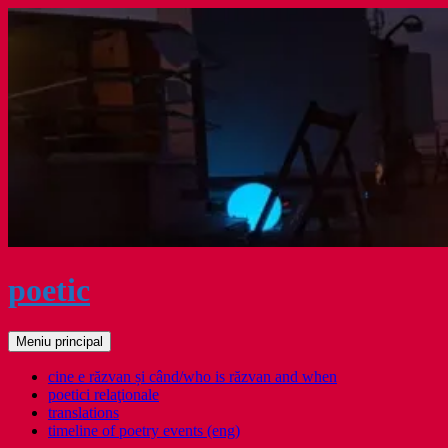
Sari
la
conținut
poetic
Caută
Meniu principal
cine e răzvan și când/who is răzvan and when
poetici relaţionale
translations
timeline of poetry events (eng)