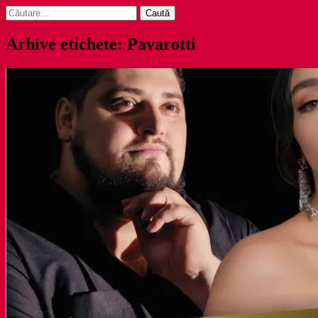
Caută
după:
Arhive etichete: Pavarotti