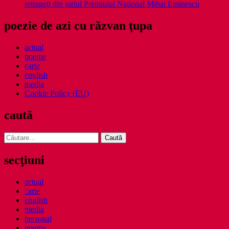
retrageţi din juriul Premiului Naţional Mihai Eminescu
poezie de azi cu răzvan ţupa
actual
poeme
carte
english
media
Cookie Policy (EU)
caută
Caută
după:
secţiuni
actual
carte
english
media
personal
poeme