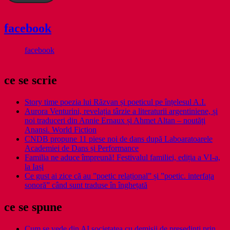
facebook
facebook
ce se scrie
Story time poezia lui Răzvan și poeticul pe înțelesul A.I.
Aurora Venturini, revelația târzie a literaturii argentiniene, și
noi traduceri din Annie Ernaux și Ahmet Altan – noutăți
Anansi. World Fiction
CNDB propune 11 piese noi de dans după Laboaratoarele
Academiei de Dans și Performance
Familia ne aduce împreună! Festivalul familiei, ediția a VI-a,
la Iași
Ce gust ai zice că au ”poetic relațional” și ”poetic. interfața
sonoră” când sunt traduse în înghețată
ce se spune
Cum se vede din AI societatea cu demisii de președinți prin