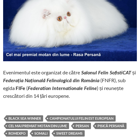
Evenimentul este organizat de către
și
Salonul Felin SofistiCAT
(FNFR), sub
Federația Națională Felinologică din România
egida
FIFe
(
) și reunește
Federation Internationale Feline
crescători din 14 țări europene.
BLACK SEA WINNER
CAMPIONATULUI FELIN EST EUROPEAN
CEL MAI PREMIAT MOTAN DIN LUME
PERSAN
PISICĂ PERSANĂ
ROMEXPO
SOMALI
SWEET DREAMS