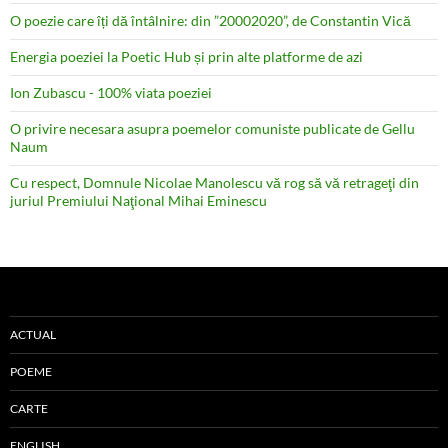
O poezie care îți dă întâlnire: din ”20002020”, de Constantin Vică
Energia poeziei la Poetic Hub și prin alte platforme de azi
Ion Zubascu - 100% viata poeziei
O privire necesara asupra poemelor comuniste publicate de Gellu
Naum
Cu respect, Domnule Nicolae Manolescu vă rog să vă retrageţi din
juriul Premiului Naţional Mihai Eminescu
ACTUAL
POEME
CARTE
ENGLISH