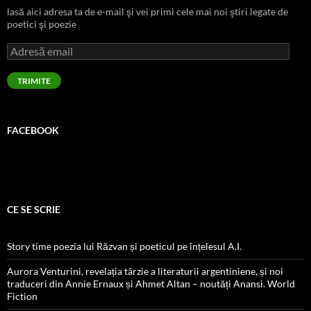
lasă aici adresa ta de e-mail şi vei primi cele mai noi ştiri legate de
poetici şi poezie
Adresă
email
TRIMITE
FACEBOOK
CE SE SCRIE
Story time poezia lui Răzvan și poeticul pe înțelesul A.I.
Aurora Venturini, revelația târzie a literaturii argentiniene, și noi
traduceri din Annie Ernaux și Ahmet Altan – noutăți Anansi. World
Fiction