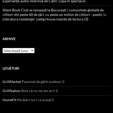
Experiență audio imersivă de Călin Țopa în spectacol
Silent Book Club se lansează la București | comunitate globală de
cititori din peste 60 de țări, cu peste un milion de cititori - poetic
la
Literatura rezidenţei- Ledig House inainte de lectura (3)
ARHIVE
Arhive
LEGĂTURI
GrillMarket
Pasionat de gătit outdoor 0
GrillNation
Bine că nu ne-am ars! 0
HomeFit
Nicăieri nu-i ca acasă 0