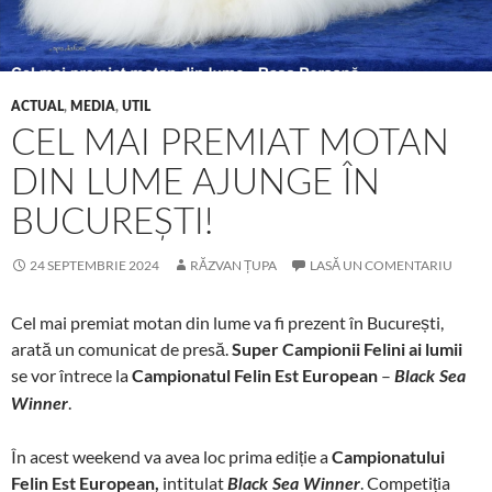
ACTUAL
,
MEDIA
,
UTIL
CEL MAI PREMIAT MOTAN
DIN LUME AJUNGE ÎN
BUCUREȘTI!
24 SEPTEMBRIE 2024
RĂZVAN ȚUPA
LASĂ UN COMENTARIU
Cel mai premiat motan din lume va fi prezent în București,
arată un comunicat de presă.
Super Campionii Felini ai lumii
se vor întrece la
Campionatul Felin Est European
–
Black Sea
.
Winner
În acest weekend va avea loc prima ediție a
Campionatului
Felin Est European,
intitulat
. Competiția
Black Sea Winner