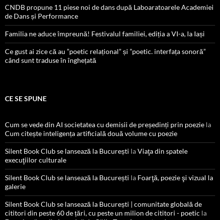
CNDB propune 11 piese noi de dans după Laboaratoarele Academiei
de Dans și Performance
Familia ne aduce împreună! Festivalul familiei, ediția a VI-a, la Iași
Ce gust ai zice că au ”poetic relațional” și ”poetic. interfața sonoră”
când sunt traduse în înghețată
CE SE SPUNE
Cum se vede din AI societatea cu demisii de președinți prin poezie
la
Cum citește inteligența artificială două volume cu poezie
Silent Book Club se lansează la București
la
Viaţa din spatele
execuţiilor culturale
Silent Book Club se lansează la București
la
Foarţă, poezie şi vizual la
galerie
Silent Book Club se lansează la București | comunitate globală de
cititori din peste 60 de țări, cu peste un milion de cititori - poetic
la