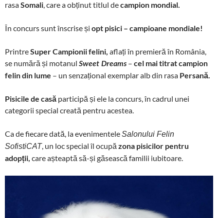
rasa
Somali
, care a obținut titlul de
campion mondial.
În concurs sunt înscrise și
opt pisici – campioane mondiale!
Printre
Super Campionii felini,
aflați în premieră în România,
se numără și motanul
–
cel mai titrat campion
Sweet Dreams
felin din lume
– un senzațional exemplar alb din rasa
Persană.
Pisicile de casă
participă și ele la concurs, în cadrul unei
categorii special creată pentru acestea.
Ca de fiecare dată, la evenimentele
Salonului Felin
, un loc special îl ocupă
zona pisicilor pentru
SofistiCAT
adopții,
care așteaptă să-și găsească familii iubitoare.