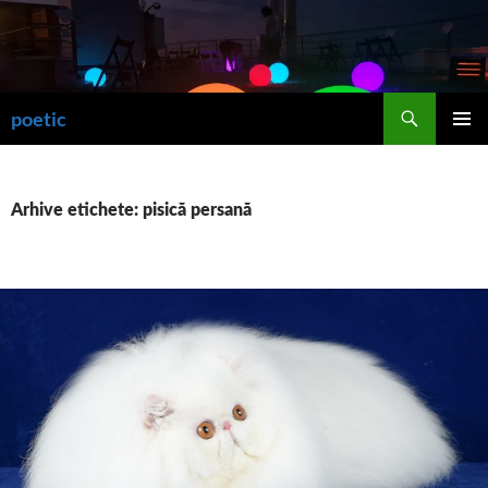
Sari
la
conținut
Caută
poetic
MENIU
PRINCI
Arhive etichete: pisică persană