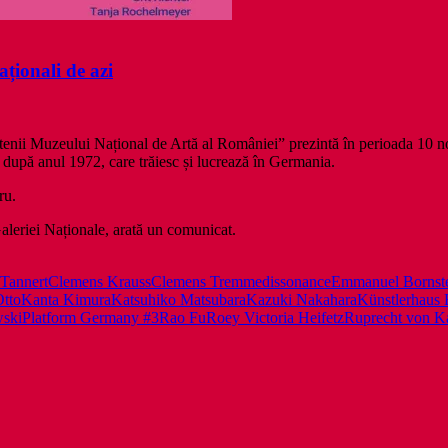
ționali de azi
etenii Muzeului Național de Artă al României” prezintă în perioada 10 
i după anul 1972, care trăiesc și lucrează în Germania.
ru.
Galeriei Naționale, arată un comunicat.
 Tannert
Clemens Krauss
Clemens Tremme
dissonance
Emmanuel Bornst
Otto
Kanta Kimura
Katsuhiko Matsubara
Kazuki Nakahara
Künstlerhaus 
wski
Platform Germany #3
Rao Fu
Roey Victoria Heifetz
Ruprecht von 