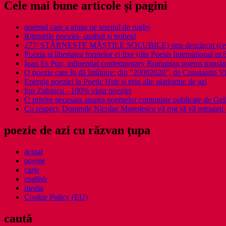
Cele mai bune articole și pagini
poemul care a ajuns pe terenul de rugby
Ritmurile poeziei- iambul și troheul
277/ STÂRNEȘTE MĂȘTILE SOLUBILE) sms descărcat (ce a î
Poezia şi libertatea formelor ei fixe (din Poesis International nr.
Ioan Es Pop, influential contemporary Romanian poems translat
O poezie care îți dă întâlnire: din ”20002020”, de Constantin V
Energia poeziei la Poetic Hub și prin alte platforme de azi
Ion Zubascu - 100% viata poeziei
O privire necesara asupra poemelor comuniste publicate de Ge
Cu respect, Domnule Nicolae Manolescu vă rog să vă retrageţi 
poezie de azi cu răzvan ţupa
actual
poeme
carte
english
media
Cookie Policy (EU)
caută