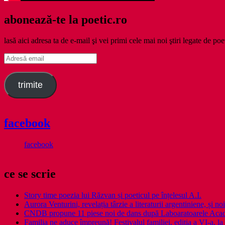
abonează-te la poetic.ro
lasă aici adresa ta de e-mail şi vei primi cele mai noi ştiri legate de poe
Adresă
email
trimite
facebook
facebook
ce se scrie
Story time poezia lui Răzvan și poeticul pe înțelesul A.I.
Aurora Venturini, revelația târzie a literaturii argentiniene, și
CNDB propune 11 piese noi de dans după Laboaratoarele Acad
Familia ne aduce împreună! Festivalul familiei, ediția a VI-a, la 