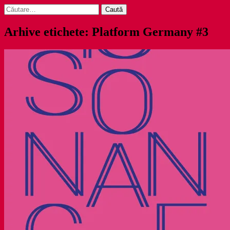
Caută
după:
Arhive etichete: Platform Germany #3