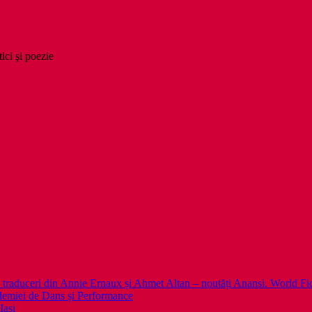
tici şi poezie
 noi traduceri din Annie Ernaux și Ahmet Altan – noutăți Anansi. World Fi
emiei de Dans și Performance
Iași