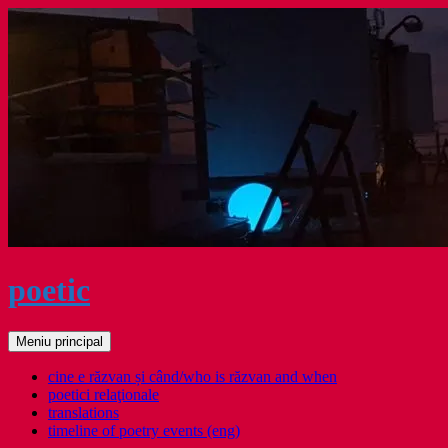
Sari
la
conținut
poetic
Caută
Meniu principal
cine e răzvan și când/who is răzvan and when
poetici relaţionale
translations
timeline of poetry events (eng)