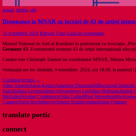
actual
,
media
,
util
Dissonance la MNAR cu lucrări de 43 de artiști interna
31 octombrie 2024
Răzvan Țupa
Lasă un comentariu
Muzeul Național de Artă al României în parteneriat cu Asociația „Pri
Germany #3
. Evenimentul reunește 43 de artiști internaționali născuț
Curator este Christoph Tannert iar coordonator MNAR, Miruna Mora
Vernisajul are loc sâmbătă, 9 noiembrie, 2024, ora 18.00, la parterul 
Dissonance
Continuă lectura
→
la
Aline Alagem
Aneta Kajzer
Annedore Dietze
artiști
București
Christoph
MNAR
Kafchin
Inna Levinson
Irina Ojovan
Jeewi Lee
Julius Hofmann
Justine 
cu
Michalko
Nicolae Comănescu
Oska Gutheil
Paul Wesenberg
Pia Kraje
lucrări
Campen
Tanja Rochelmeyer
Tegene Kunbi
vernisaj
Zohar Fraiman
de
43
translate poetic
de
artiști
connect
internaționali
de