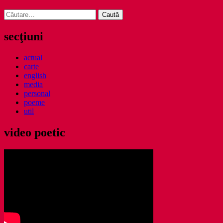
Caută
după:
secţiuni
actual
carte
english
media
personal
poeme
util
video poetic