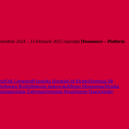
noiembrie 2024 – 23 februarie 2025 expoziția
Dissonance – Platform
ein
Falk Gernegroß
Franziska Holstein
Grit Richter
Hortensia Mi
Bethanien Berlin
Małgosia Jankowska
Miruna Moraru
mnar
Monika
Kaufmann
Sahar Zukerman
Sebastian Hosu
Simone Haack
Söntke