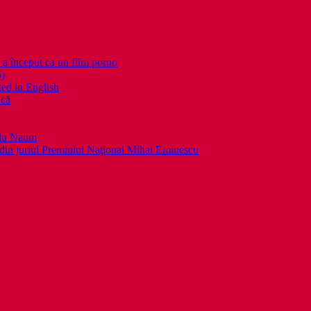
nceput ca un film porno
6)
ed in English
ică
llu Naum
din juriul Premiului Naţional Mihai Eminescu