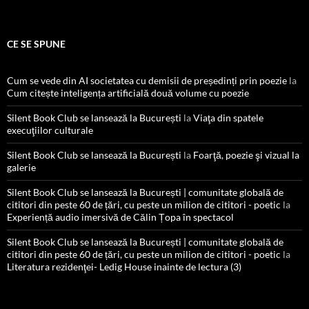
CE SE SPUNE
Cum se vede din AI societatea cu demisii de președinți prin poezie
la
Cum citește inteligența artificială două volume cu poezie
Silent Book Club se lansează la București
la
Viaţa din spatele
execuţiilor culturale
Silent Book Club se lansează la București
la
Foarţă, poezie şi vizual la
galerie
Silent Book Club se lansează la București | comunitate globală de
cititori din peste 60 de țări, cu peste un milion de cititori - poetic
la
Experiență audio imersivă de Călin Țopa în spectacol
Silent Book Club se lansează la București | comunitate globală de
cititori din peste 60 de țări, cu peste un milion de cititori - poetic
la
Literatura rezidenţei- Ledig House inainte de lectura (3)