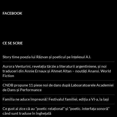
FACEBOOK
CE SE SCRIE
Story time poezia lui Răzvan și poeticul pe înțelesul A.I.
Aurora Venturini, revelația târzie a literaturii argentiniene, și noi
traduceri din Annie Ernaux și Ahmet Altan – noutăți Anansi. World
Fiction
CNDB propune 11 piese noi de dans după Laboaratoarele Academiei
de Dans și Performance
Familia ne aduce împreună! Festivalul familiei, ediția a VI-a, la Iași
Ce gust ai zice că au ”poetic relațional” și ”poetic. interfața sonoră”
când sunt traduse în înghețată