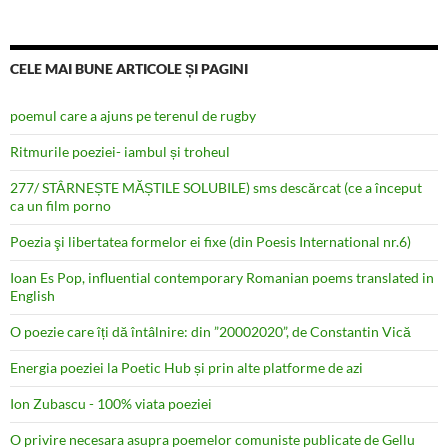
CELE MAI BUNE ARTICOLE ȘI PAGINI
poemul care a ajuns pe terenul de rugby
Ritmurile poeziei- iambul și troheul
277/ STÂRNEȘTE MĂȘTILE SOLUBILE) sms descărcat (ce a început
ca un film porno
Poezia şi libertatea formelor ei fixe (din Poesis International nr.6)
Ioan Es Pop, influential contemporary Romanian poems translated in
English
O poezie care îți dă întâlnire: din ”20002020”, de Constantin Vică
Energia poeziei la Poetic Hub și prin alte platforme de azi
Ion Zubascu - 100% viata poeziei
O privire necesara asupra poemelor comuniste publicate de Gellu