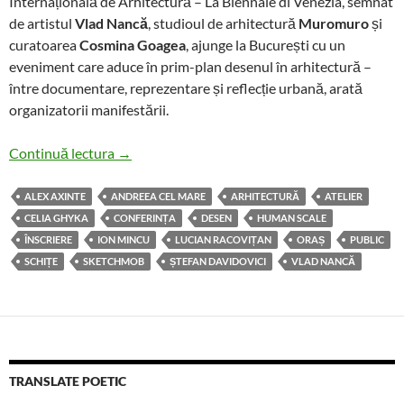
Internațională de Arhitectură – La Biennale di Venezia, semnat
de artistul
Vlad Nancă
, studioul de arhitectură
Muromuro
și
curatoarea
Cosmina Goagea
, ajunge la București cu un
eveniment care aduce în prim-plan desenul în arhitectură –
între documentare, reprezentare și reflecție urbană, arată
organizatorii manifestării.
HUMAN SCALE în conferință și atelier despre d
Continuă lectura
→
ALEX AXINTE
ANDREEA CEL MARE
ARHITECTURĂ
ATELIER
CELIA GHYKA
CONFERINȚA
DESEN
HUMAN SCALE
ÎNSCRIERE
ION MINCU
LUCIAN RACOVIȚAN
ORAȘ
PUBLIC
SCHIȚE
SKETCHMOB
ȘTEFAN DAVIDOVICI
VLAD NANCĂ
TRANSLATE POETIC