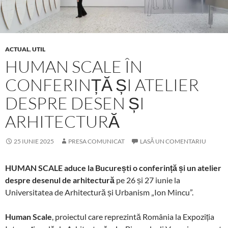
ACTUAL
,
UTIL
HUMAN SCALE ÎN
CONFERINȚĂ ȘI ATELIER
DESPRE DESEN ȘI
ARHITECTURĂ
25 IUNIE 2025
PRESA COMUNICAT
LASĂ UN COMENTARIU
HUMAN SCALE aduce la București o conferință și un atelier
despre desenul de arhitectură
pe 26 și 27 iunie la
Universitatea de Arhitectură și Urbanism „Ion Mincu”.
Human Scale
, proiectul care reprezintă România la Expoziția