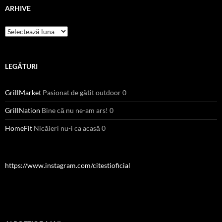
ARHIVE
Arhive
LEGĂTURI
GrillMarket
Pasionat de gătit outdoor 0
GrillNation
Bine că nu ne-am ars! 0
HomeFit
Nicăieri nu-i ca acasă 0
https://www.instagram.com/citestioficial