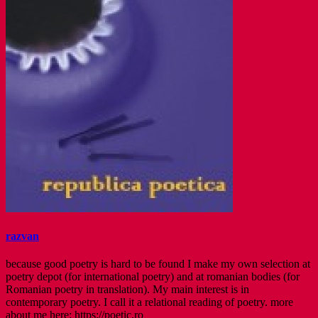
razvan
because good poetry is hard to be found I make my own selection at
poetry depot (for international poetry) and at romanian bodies (for
Romanian poetry in translation). My main interest is in
contemporary poetry. I call it a relational reading of poetry. more
about me here: https://poetic.ro