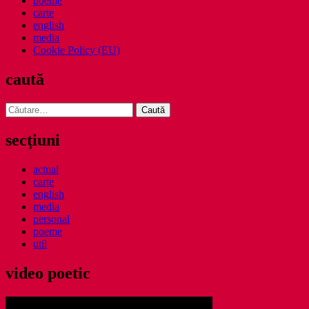
poeme
carte
english
media
Cookie Policy (EU)
caută
Caută
după:
secţiuni
actual
carte
english
media
personal
poeme
util
video poetic