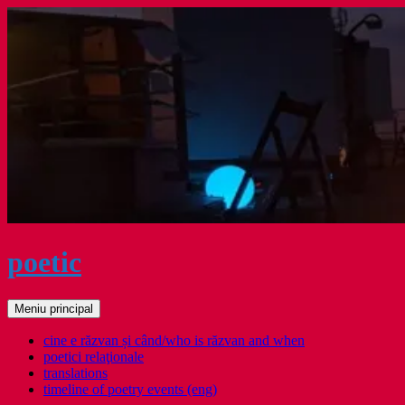
Sari
la
conținut
poetic
Caută
Meniu principal
cine e răzvan și când/who is răzvan and when
poetici relaţionale
translations
timeline of poetry events (eng)