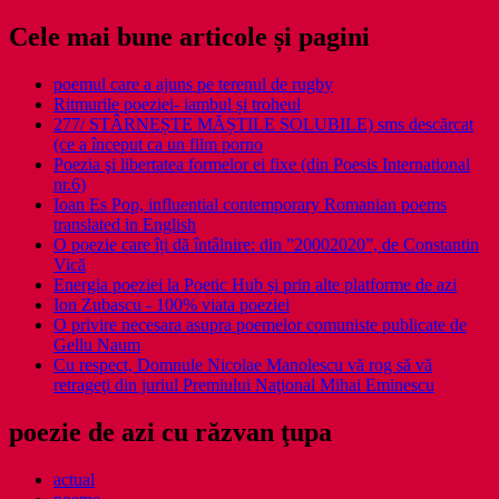
Cele mai bune articole și pagini
poemul care a ajuns pe terenul de rugby
Ritmurile poeziei- iambul și troheul
277/ STÂRNEȘTE MĂȘTILE SOLUBILE) sms descărcat
(ce a început ca un film porno
Poezia şi libertatea formelor ei fixe (din Poesis International
nr.6)
Ioan Es Pop, influential contemporary Romanian poems
translated in English
O poezie care îți dă întâlnire: din ”20002020”, de Constantin
Vică
Energia poeziei la Poetic Hub și prin alte platforme de azi
Ion Zubascu - 100% viata poeziei
O privire necesara asupra poemelor comuniste publicate de
Gellu Naum
Cu respect, Domnule Nicolae Manolescu vă rog să vă
retrageţi din juriul Premiului Naţional Mihai Eminescu
poezie de azi cu răzvan ţupa
actual