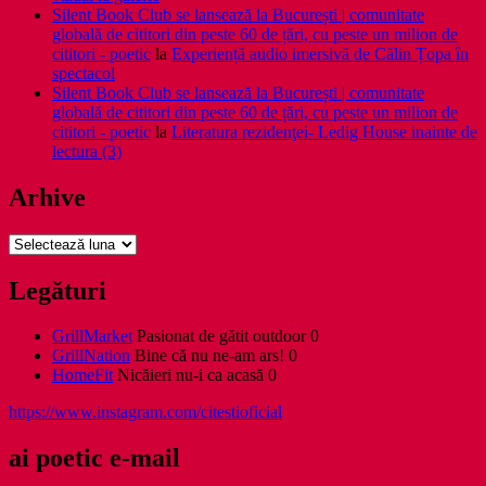
Silent Book Club se lansează la București | comunitate
globală de cititori din peste 60 de țări, cu peste un milion de
cititori - poetic
la
Experiență audio imersivă de Călin Țopa în
spectacol
Silent Book Club se lansează la București | comunitate
globală de cititori din peste 60 de țări, cu peste un milion de
cititori - poetic
la
Literatura rezidenţei- Ledig House inainte de
lectura (3)
Arhive
Arhive
Legături
GrillMarket
Pasionat de gătit outdoor 0
GrillNation
Bine că nu ne-am ars! 0
HomeFit
Nicăieri nu-i ca acasă 0
https://www.instagram.com/citestioficial
ai poetic e-mail