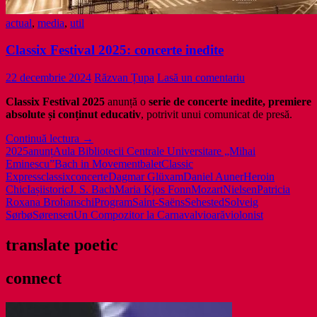
actual
,
media
,
util
Classix Festival 2025: concerte inedite
22 decembrie 2024
Răzvan Țupa
Lasă un comentariu
Classix Festival 2025
anunță o
serie de concerte inedite, premiere
absolute și conținut educativ
, potrivit unui comunicat de presă.
Classix
Continuă lectura
→
Festival
2025
anunț
Aula Bibliotecii Centrale Universitare „Mihai
2025:
Eminescu”
Bach in Movement
balet
Classic
concerte
Express
classix
concerte
Dagmar Glüxam
Daniel Auner
Heroin
inedite
Chic
Iași
istoric
J. S. Bach
Maria Kjos Fonn
Mozart
Nielsen
Patricia
Roxana Brohanschi
Program
Saint-Saëns
Sehested
Solveig
Sørbø
Sørensen
Un Compozitor la Carnaval
vioară
violonist
translate poetic
connect