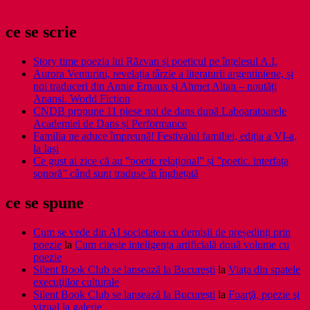
ce se scrie
Story time poezia lui Răzvan și poeticul pe înțelesul A.I.
Aurora Venturini, revelația târzie a literaturii argentiniene, și
noi traduceri din Annie Ernaux și Ahmet Altan – noutăți
Anansi. World Fiction
CNDB propune 11 piese noi de dans după Laboaratoarele
Academiei de Dans și Performance
Familia ne aduce împreună! Festivalul familiei, ediția a VI-a,
la Iași
Ce gust ai zice că au ”poetic relațional” și ”poetic. interfața
sonoră” când sunt traduse în înghețată
ce se spune
Cum se vede din AI societatea cu demisii de președinți prin
poezie
la
Cum citește inteligența artificială două volume cu
poezie
Silent Book Club se lansează la București
la
Viaţa din spatele
execuţiilor culturale
Silent Book Club se lansează la București
la
Foarţă, poezie şi
vizual la galerie