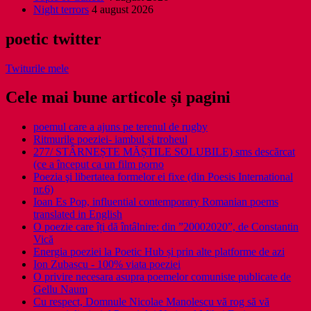
Night terrors
4 august 2026
poetic twitter
Twiturile mele
Cele mai bune articole și pagini
poemul care a ajuns pe terenul de rugby
Ritmurile poeziei- iambul și troheul
277/ STÂRNEȘTE MĂȘTILE SOLUBILE) sms descărcat
(ce a început ca un film porno
Poezia şi libertatea formelor ei fixe (din Poesis International
nr.6)
Ioan Es Pop, influential contemporary Romanian poems
translated in English
O poezie care îți dă întâlnire: din ”20002020”, de Constantin
Vică
Energia poeziei la Poetic Hub și prin alte platforme de azi
Ion Zubascu - 100% viata poeziei
O privire necesara asupra poemelor comuniste publicate de
Gellu Naum
Cu respect, Domnule Nicolae Manolescu vă rog să vă