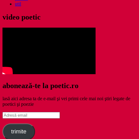
util
video poetic
abonează-te la poetic.ro
lasă aici adresa ta de e-mail şi vei primi cele mai noi ştiri legate de
poetici şi poezie
Adresă
email
trimite