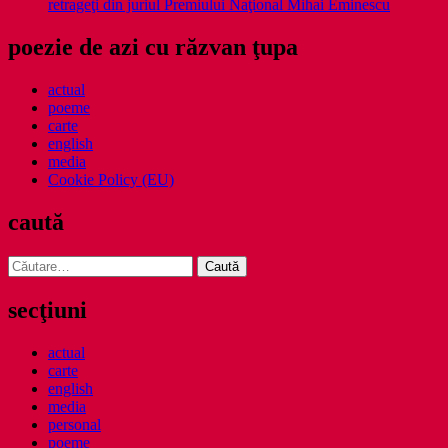
retrageţi din juriul Premiului Naţional Mihai Eminescu
poezie de azi cu răzvan ţupa
actual
poeme
carte
english
media
Cookie Policy (EU)
caută
Caută
după:
secţiuni
actual
carte
english
media
personal
poeme