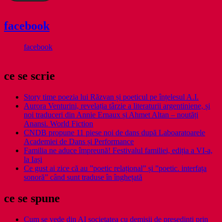
facebook
facebook
ce se scrie
Story time poezia lui Răzvan și poeticul pe înțelesul A.I.
Aurora Venturini, revelația târzie a literaturii argentiniene, și
noi traduceri din Annie Ernaux și Ahmet Altan – noutăți
Anansi. World Fiction
CNDB propune 11 piese noi de dans după Laboaratoarele
Academiei de Dans și Performance
Familia ne aduce împreună! Festivalul familiei, ediția a VI-a,
la Iași
Ce gust ai zice că au ”poetic relațional” și ”poetic. interfața
sonoră” când sunt traduse în înghețată
ce se spune
Cum se vede din AI societatea cu demisii de președinți prin