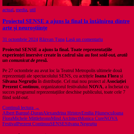
actual
,
media
,
util
Proiectul SENSE a ajuns la final la întâlnirea dintre
arte și neuroștiințe
31 octombrie 2024
Răzvan Țupa
Lasă un comentariu
Proiectul SENSE a ajuns la final. Toate reprezentațiile
experienței imersive create în cadrul său au fost
sold-out, arată
un comunicat de presă.
Pe 27 octombrie au avut loc la Teatrul Metropolis ultimele două
reprezentații ale spectacolului SENS, cu actrițele
Ioana Flora
și
Silvana Negruțiu
în distribuție. Cel mai nou proiect al
Asociației
Prezent Continuu
, organizatorul festivalului
NOVA
, a încheiat cu
succes programul reprezentațiilor deschise publicului, toate cele 7
fiind
sold-out
.
Proiectul
Continuă lectura
→
SENSE
Albert Barqué-Duran
Alexandrina Hristov
Emilia Păunescu
Ioana
a
Flora
Michele Mittlebronn
Mind Architect
Monica Cure
NOVA
ajuns
Festival
Prezent Continuu
SENSE
Silvana Negruțiu
la