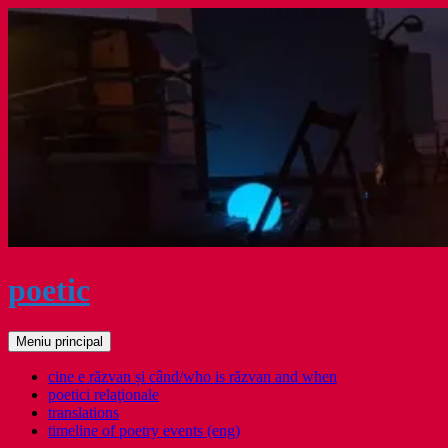
Sari
la
conținut
poetic
Caută
Meniu principal
cine e răzvan și când/who is răzvan and when
poetici relaţionale
translations
timeline of poetry events (eng)