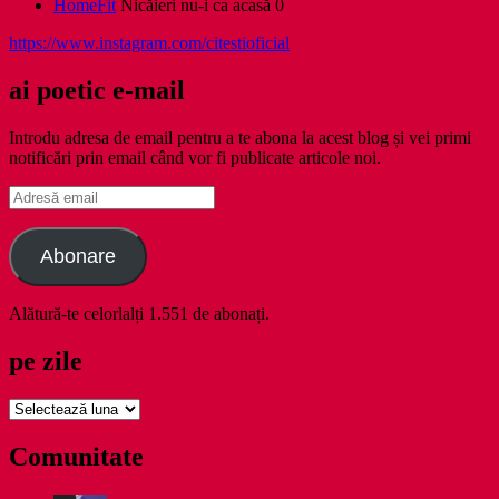
HomeFit
Nicăieri nu-i ca acasă 0
https://www.instagram.com/citestioficial
ai poetic e-mail
Introdu adresa de email pentru a te abona la acest blog și vei primi
notificări prin email când vor fi publicate articole noi.
Adresă
email
Abonare
Alătură-te celorlalți 1.551 de abonați.
pe zile
pe
zile
Comunitate