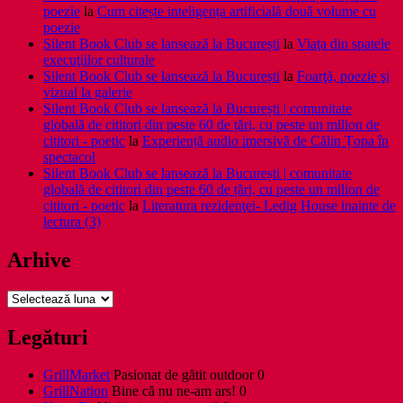
poezie
la
Cum citește inteligența artificială două volume cu
poezie
Silent Book Club se lansează la București
la
Viaţa din spatele
execuţiilor culturale
Silent Book Club se lansează la București
la
Foarţă, poezie şi
vizual la galerie
Silent Book Club se lansează la București | comunitate
globală de cititori din peste 60 de țări, cu peste un milion de
cititori - poetic
la
Experiență audio imersivă de Călin Țopa în
spectacol
Silent Book Club se lansează la București | comunitate
globală de cititori din peste 60 de țări, cu peste un milion de
cititori - poetic
la
Literatura rezidenţei- Ledig House inainte de
lectura (3)
Arhive
Arhive
Legături
GrillMarket
Pasionat de gătit outdoor 0
GrillNation
Bine că nu ne-am ars! 0