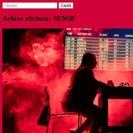
Caută
după:
Arhive etichete: SENSE