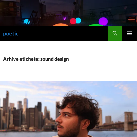
Sari
la
conținut
Caută
poetic
MENIU
PRINCI
Arhive etichete: sound design