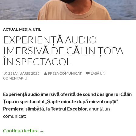
ACTUAL
,
MEDIA
,
UTIL
EXPERIENȚĂ AUDIO
IMERSIVĂ DE CĂLIN ȚOPA
ÎN SPECTACOL
23 IANUARIE 2025
PRESA COMUNICAT
LASĂ UN
COMENTARIU
Experiență audio imersivă oferită de sound designerul Călin
Țopa în spectacolul
„
Șapte minute după miezul nopții”.
Premiera, sâmbătă, la Teatrul Excelsior
, anunță un
comunicat:
Experiență audio imersivă de Călin Țopa în sp
Continuă lectura
→