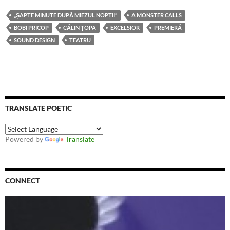
„ȘAPTE MINUTE DUPĂ MIEZUL NOPȚII”
A MONSTER CALLS
BOBI PRICOP
CĂLIN ȚOPA
EXCELSIOR
PREMIERĂ
SOUND DESIGN
TEATRU
TRANSLATE POETIC
Powered by
Translate
CONNECT