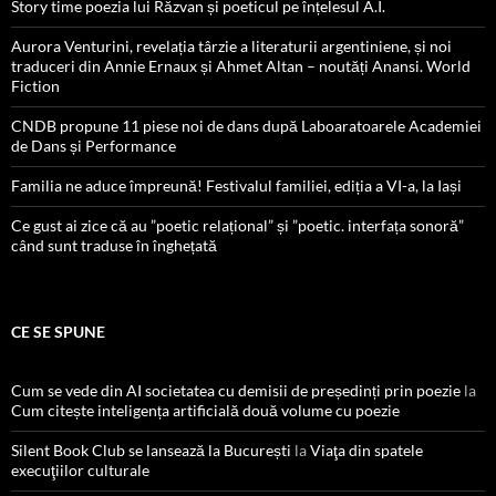
Story time poezia lui Răzvan și poeticul pe înțelesul A.I.
Aurora Venturini, revelația târzie a literaturii argentiniene, și noi
traduceri din Annie Ernaux și Ahmet Altan – noutăți Anansi. World
Fiction
CNDB propune 11 piese noi de dans după Laboaratoarele Academiei
de Dans și Performance
Familia ne aduce împreună! Festivalul familiei, ediția a VI-a, la Iași
Ce gust ai zice că au ”poetic relațional” și ”poetic. interfața sonoră”
când sunt traduse în înghețată
CE SE SPUNE
Cum se vede din AI societatea cu demisii de președinți prin poezie
la
Cum citește inteligența artificială două volume cu poezie
Silent Book Club se lansează la București
la
Viaţa din spatele
execuţiilor culturale