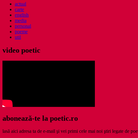
actual
carte
english
media
personal
poeme
util
video poetic
abonează-te la poetic.ro
lasă aici adresa ta de e-mail şi vei primi cele mai noi ştiri legate de poe