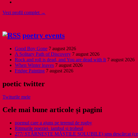
Vezi profil complet →
poetry events
Good Boy Gone
7 august 2026
A Solitary Path of Discovery
7 august 2026
Rock and roll is dead, and You are dead with It
7 august 2026
When Winter leaves
7 august 2026
Fridge Painting
7 august 2026
poetic twitter
Twiturile mele
Cele mai bune articole și pagini
poemul care a ajuns pe terenul de rugby
Ritmurile poeziei- iambul și troheul
277/ STÂRNEȘTE MĂȘTILE SOLUBILE) sms descărcat (ce a î