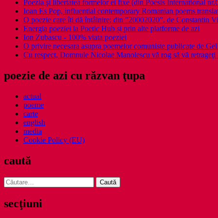
Poezia şi libertatea formelor ei fixe (din Poesis International nr.
Ioan Es Pop, influential contemporary Romanian poems translat
O poezie care îți dă întâlnire: din ”20002020”, de Constantin V
Energia poeziei la Poetic Hub și prin alte platforme de azi
Ion Zubascu - 100% viata poeziei
O privire necesara asupra poemelor comuniste publicate de Ge
Cu respect, Domnule Nicolae Manolescu vă rog să vă retrageţi 
poezie de azi cu răzvan ţupa
actual
poeme
carte
english
media
Cookie Policy (EU)
caută
Caută
după:
secţiuni