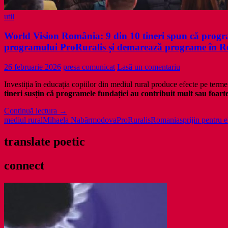
util
World Vision România: 9 din 10 tineri spun că program
programului ProRuralis și demarează programe în 
26 februarie 2026
presa comunicat
Lasă un comentariu
Investiția în educația copiilor din mediul rural produce efecte pe ter
tineri susțin că programele fundației au contribuit mult sau foarte
World
Continuă lectura
→
Vision
mediul rural
Mihaela Nabăr
modova
ProRuralis
Romania
sprijin pentru e
România:
9
translate poetic
din
10
connect
tineri
spun
că
programele
educaționale
le-
au