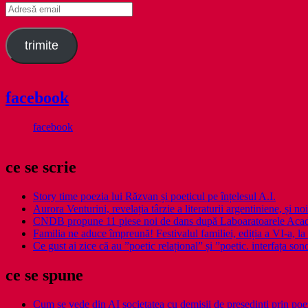
Adresă
email
trimite
facebook
facebook
ce se scrie
Story time poezia lui Răzvan și poeticul pe înțelesul A.I.
Aurora Venturini, revelația târzie a literaturii argentiniene, și
CNDB propune 11 piese noi de dans după Laboaratoarele Acad
Familia ne aduce împreună! Festivalul familiei, ediția a VI-a, la 
Ce gust ai zice că au ”poetic relațional” și ”poetic. interfața so
ce se spune
Cum se vede din AI societatea cu demisii de președinți prin poe