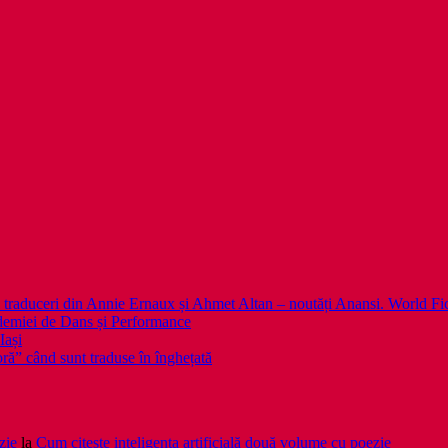
 noi traduceri din Annie Ernaux și Ahmet Altan – noutăți Anansi. World Fi
emiei de Dans și Performance
Iași
noră” când sunt traduse în înghețată
zie
la
Cum citește inteligența artificială două volume cu poezie