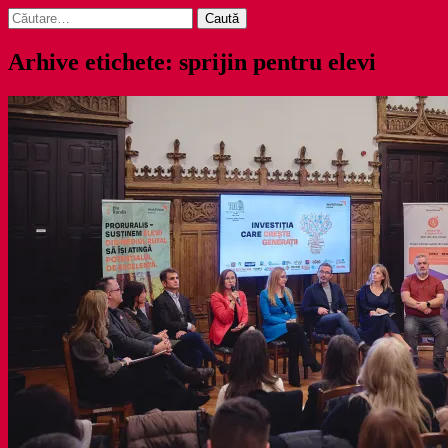
Caută
după:
Arhive etichete: sprijin pentru elevi