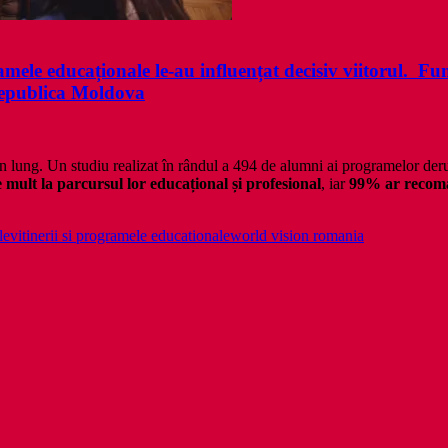
ele educaționale le-au influențat decisiv viitorul. Fu
Republica Moldova
men lung. Un studiu realizat în rândul a 494 de alumni ai programelor d
 mult la parcursul lor educațional și profesional
, iar
99% ar recoman
levi
tinerii si programele educationale
world vision romania