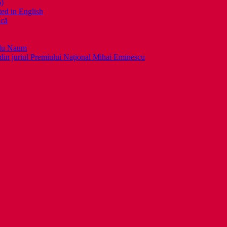
6)
ed in English
ică
llu Naum
din juriul Premiului Naţional Mihai Eminescu