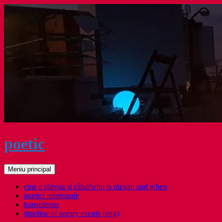
Sari
la
conținut
poetic
Caută
Meniu principal
cine e răzvan și când/who is răzvan and when
poetici relaţionale
translations
timeline of poetry events (eng)