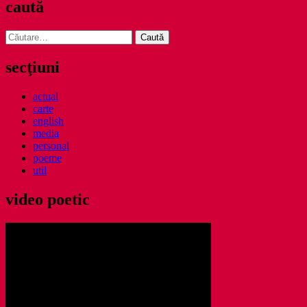
caută
Caută
după:
secţiuni
actual
carte
english
media
personal
poeme
util
video poetic