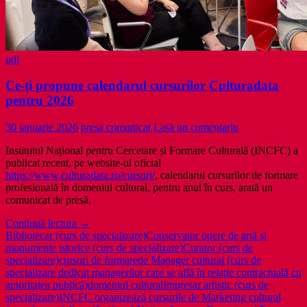
util
Ce-ți propune calendarul cursurilor Culturadata
pentru 2026
30 ianuarie 2026
presa comunicat
Lasă un comentariu
Institutul Național pentru Cercetare și Formare Culturală (INCFC) a
publicat recent, pe website-ul oficial
https://www.culturadata.ro/cursuri/
, calendarul cursurilor de formare
profesională în domeniul cultural, pentru anul în curs, arată un
comunicat de presă.
Ce-
Continuă lectura
→
ți
Bibliotecar (curs de specializare)
Conservator opere de artă și
propune
monumente istorice (curs de specializare)
Curator (curs de
calendarul
specializare)
cursuri de formare
de Manager cultural (curs de
cursurilor
specializare dedicat managerilor care se află în relație contractuală cu
Culturadata
autoritatea publică)
domeniul cultural
Impresar artistic (curs de
pentru
specializare)
INCFC organizează cursurile de Marketing cultural