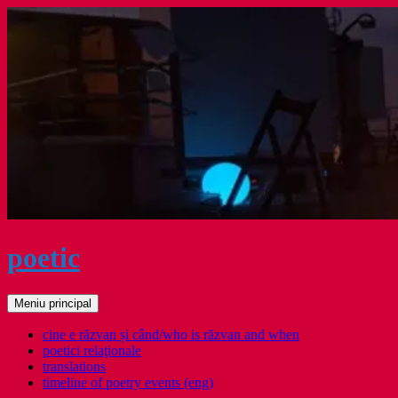
Sari
la
conținut
poetic
Caută
Meniu principal
cine e răzvan și când/who is răzvan and when
poetici relaţionale
translations
timeline of poetry events (eng)