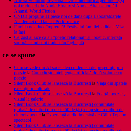
Aurora Venturini, revelația târzie a literaturii argentiniene, și
noi traduceri din Annie Ernaux și Ahmet Altan – noutăți
Anansi. World Fiction
CNDB propune 11 piese noi de dans după Laboaratoarele
Academiei de Dans și Performance
Familia ne aduce împreună! Festivalul familiei, ediția a VI-a,
la Iași
Ce gust ai zice că au ”poetic relațional” și ”poetic. interfața
sonoră” când sunt traduse în înghețată
ce se spune
Cum se vede din AI societatea cu demisii de președinți prin
poezie
la
Cum citește inteligența artificială două volume cu
poezie
Silent Book Club se lansează la București
la
Viaţa din spatele
execuţiilor culturale
Silent Book Club se lansează la București
la
Foarţă, poezie şi
vizual la galerie
Silent Book Club se lansează la București | comunitate
globală de cititori din peste 60 de țări, cu peste un milion de
cititori - poetic
la
Experiență audio imersivă de Călin Țopa în
spectacol
Silent Book Club se lansează la București | comunitate
globală de cititori din peste 60 de țări, cu peste un milion de