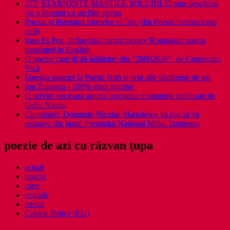
277/ STÂRNEȘTE MĂȘTILE SOLUBILE) sms descărcat
(ce a început ca un film porno
Poezia şi libertatea formelor ei fixe (din Poesis International
nr.6)
Ioan Es Pop, influential contemporary Romanian poems
translated in English
O poezie care îți dă întâlnire: din ”20002020”, de Constantin
Vică
Energia poeziei la Poetic Hub și prin alte platforme de azi
Ion Zubascu - 100% viata poeziei
O privire necesara asupra poemelor comuniste publicate de
Gellu Naum
Cu respect, Domnule Nicolae Manolescu vă rog să vă
retrageţi din juriul Premiului Naţional Mihai Eminescu
poezie de azi cu răzvan ţupa
actual
poeme
carte
english
media
Cookie Policy (EU)