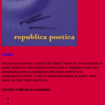
razvan
because good poetry is hard to be found I make my own selection at
poetry depot (for international poetry) and at romanian bodies (for
Romanian poetry in translation). My main interest is in
contemporary poetry. I call it a relational reading of poetry. more
about me here: https://poetic.ro
Servicii verificate și confirmate