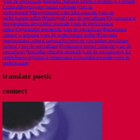
2026
(curs de specializare)
Institutul Național pentru Cercetare și Formare
Culturală
Investigator bunuri culturale (curs de
perfecționare)
Managementul colecțiilor muzeale (curs de
perfecționare online)
Muzeograf (curs de specializare)
Organizarea și
reorganizarea depozitelor muzeale (curs de perfecționare
online)
Organizator spectacole (curs de specializare)
Patrimoniul
cultural și turismul (curs de perfecționare online)
Protejarea
patrimoniului cultural național
Referent de specialitate așezământ
cultural (curs de specializare)
Restaurator bunuri culturale (curs de
specializare)
Specialist educație muzeală (curs de specializare). La
cerere
Supravegherea și prezentarea expozițiilor muzeale (curs de
perfecționare)
translate poetic
connect