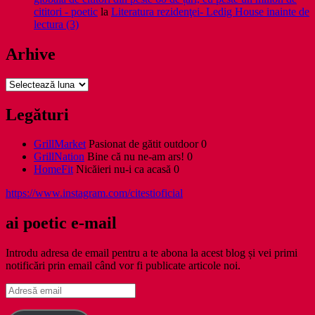
cititori - poetic
la
Literatura rezidenţei- Ledig House inainte de
lectura (3)
Arhive
Arhive
Legături
GrillMarket
Pasionat de gătit outdoor 0
GrillNation
Bine că nu ne-am ars! 0
HomeFit
Nicăieri nu-i ca acasă 0
https://www.instagram.com/citestioficial
ai poetic e-mail
Introdu adresa de email pentru a te abona la acest blog și vei primi
notificări prin email când vor fi publicate articole noi.
Adresă
email