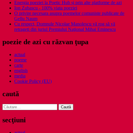
Energia poeziei la Poetic Hub și prin alte platforme de azi
Ion Zubascu - 100% viata poeziei
O privire necesara asupra poemelor comuniste publicate de
Gellu Naum
Cu respect, Domnule Nicolae Manolescu vă rog să vă
retrageţi din juriul Premiului Naţional Mihai Eminescu
poezie de azi cu răzvan ţupa
actual
poeme
carte
english
media
Cookie Policy (EU)
caută
Caută
după:
secţiuni
actual