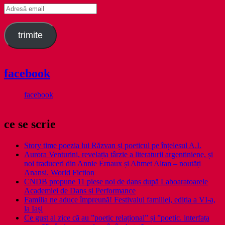
Adresă
email
trimite
facebook
facebook
ce se scrie
Story time poezia lui Răzvan și poeticul pe înțelesul A.I.
Aurora Venturini, revelația târzie a literaturii argentiniene, și
noi traduceri din Annie Ernaux și Ahmet Altan – noutăți
Anansi. World Fiction
CNDB propune 11 piese noi de dans după Laboaratoarele
Academiei de Dans și Performance
Familia ne aduce împreună! Festivalul familiei, ediția a VI-a,
la Iași
Ce gust ai zice că au ”poetic relațional” și ”poetic. interfața