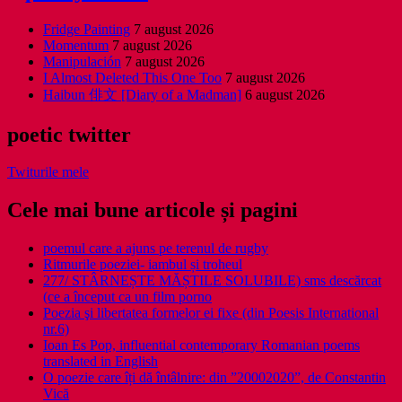
Fridge Painting
7 august 2026
Momentum
7 august 2026
Manipulación
7 august 2026
I Almost Deleted This One Too
7 august 2026
Haibun 俳文 [Diary of a Madman]
6 august 2026
poetic twitter
Twiturile mele
Cele mai bune articole și pagini
poemul care a ajuns pe terenul de rugby
Ritmurile poeziei- iambul și troheul
277/ STÂRNEȘTE MĂȘTILE SOLUBILE) sms descărcat
(ce a început ca un film porno
Poezia şi libertatea formelor ei fixe (din Poesis International
nr.6)
Ioan Es Pop, influential contemporary Romanian poems
translated in English
O poezie care îți dă întâlnire: din ”20002020”, de Constantin
Vică