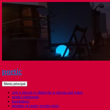
Sari
la
conținut
poetic
Caută
Meniu principal
cine e răzvan și când/who is răzvan and when
poetici relaţionale
translations
timeline of poetry events (eng)