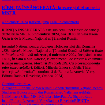
RÎBNIȚA ÎNSÂNGERATĂ: lansare și dezbatere la
MNȚR
4 noiembrie 2024
Răzvan Țupa
Lasă un comentariu
RÎBNIȚA ÎNSÂNGERATĂ este subiectul unei lansări de carte și
dezbateri la MNȚR
6 noiembrie 2024, ora 18.00, în Sala Noua
Galerie
de la Muzeul Național al Țăranului Român
Institutul
Naţional pentru Studierea Holocaustului din România
„
Elie Wiesel
”, Muzeul Național al Țăranului Român și
Editura Ratio
et Revelatio
vă invită
miercuri, 6 noiembrie
2024, începând cu ora
18.00, în Sala Noua Galerie
, la evenimentul de lansare a volumului
Rîbnița însângerată. Mărturii din acele zile. Cu o corespondență
între supraviețuitori
, Editori: Mihaela Gligor și Ofelia Thirer
(colecția „Authentica”, coordonată de Raluca Lazarovici Vereș,
Editura Ratio et Revelatio, Oradea, 2024).
RÎBNIȚA
Continuă lectura
→
ÎNSÂNGERATĂ:
Alexandru Florian
Elie Wiesel
Ihiel Benditer
Institutul Naţional pentru
lansare
Studierea Holocaustului din România
Isac Valter
lansare
Matei
și
Gall
Mihaela Gligor
MNȚR
Ofelia Thirer
Paul A. Shapiro
Radu
dezbatere
Ioanid
Raluca Lazarovici-Vereș
Ratio et Revelatio
RÎBNIȚA
la
ÎNSÂNGERATĂ
România
supraviețuitori