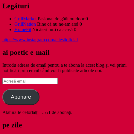
Legături
GrillMarket
Pasionat de gătit outdoor 0
GrillNation
Bine că nu ne-am ars! 0
HomeFit
Nicăieri nu-i ca acasă 0
https://www.instagram.com/citestioficial
ai poetic e-mail
Introdu adresa de email pentru a te abona la acest blog și vei primi
notificări prin email când vor fi publicate articole noi.
Adresă
email
Abonare
Alătură-te celorlalți 1.551 de abonați.
pe zile