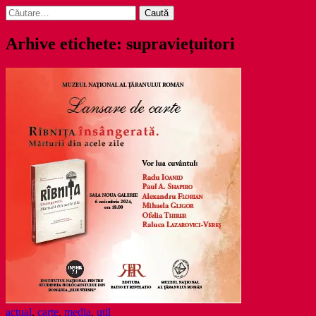
Caută
după:
Arhive etichete: supraviețuitori
actual
,
carte
,
media
,
util