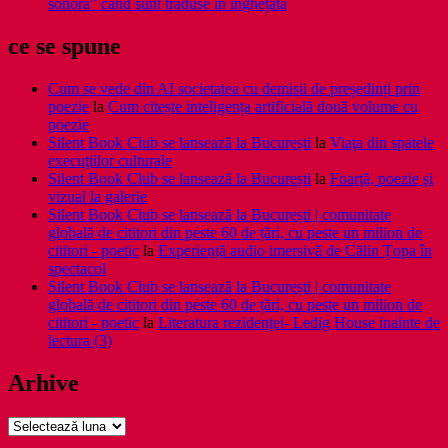
sonoră” când sunt traduse în înghețată
ce se spune
Cum se vede din AI societatea cu demisii de președinți prin
poezie
la
Cum citește inteligența artificială două volume cu
poezie
Silent Book Club se lansează la București
la
Viaţa din spatele
execuţiilor culturale
Silent Book Club se lansează la București
la
Foarţă, poezie şi
vizual la galerie
Silent Book Club se lansează la București | comunitate
globală de cititori din peste 60 de țări, cu peste un milion de
cititori - poetic
la
Experiență audio imersivă de Călin Țopa în
spectacol
Silent Book Club se lansează la București | comunitate
globală de cititori din peste 60 de țări, cu peste un milion de
cititori - poetic
la
Literatura rezidenţei- Ledig House inainte de
lectura (3)
Arhive
Arhive