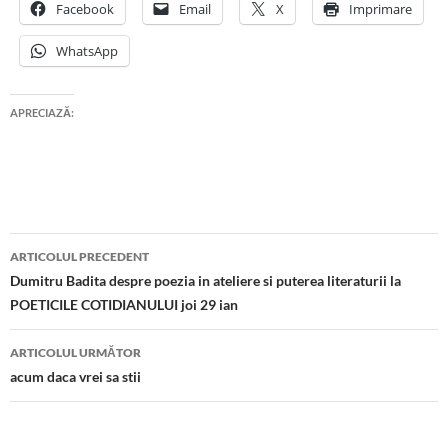
Facebook
Email
X
Imprimare
WhatsApp
APRECIAZĂ:
Navigare
ARTICOLUL PRECEDENT
în
Dumitru Badita despre poezia in ateliere si puterea literaturii la
POETICILE COTIDIANULUI joi 29 ian
articole
ARTICOLUL URMĂTOR
acum daca vrei sa stii