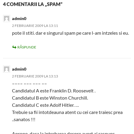
4 COMENTARII LA „SPAM”
admin0
2 FEBRUARIE 2009 LA 13:11
pote il stiti. dar e singurul spam pe care l-am intzeles si eu.
RĂSPUNDE
admin0
2 FEBRUARIE 2009 LA 13:13
–––– ––– ––– ––
Candidatul A este Franklin D. Roosevelt .
Candidatul B este Winston Churchill.
Candidatul C este Adolf Hitler. …
Trebuie sa fii intotdeauna atent cu cei care traiesc prea
..sanatos !!!
Apropo, daca la intrebarea despre avort ai raspuns