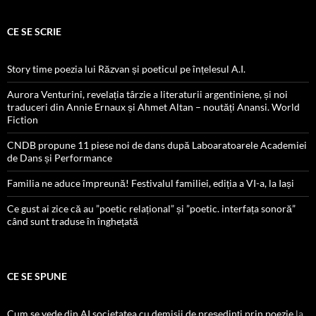
CE SE SCRIE
Story time poezia lui Răzvan și poeticul pe înțelesul A.I.
Aurora Venturini, revelația târzie a literaturii argentiniene, și noi
traduceri din Annie Ernaux și Ahmet Altan – noutăți Anansi. World
Fiction
CNDB propune 11 piese noi de dans după Laboaratoarele Academiei
de Dans și Performance
Familia ne aduce împreună! Festivalul familiei, ediția a VI-a, la Iași
Ce gust ai zice că au ”poetic relațional” și ”poetic. interfața sonoră”
când sunt traduse în înghețată
CE SE SPUNE
Cum se vede din AI societatea cu demisii de președinți prin poezie
la