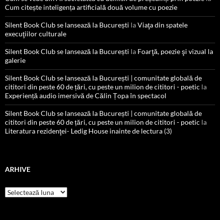
Cum citește inteligența artificială două volume cu poezie
Silent Book Club se lansează la București
la
Viaţa din spatele
execuţiilor culturale
Silent Book Club se lansează la București
la
Foarţă, poezie şi vizual la
galerie
Silent Book Club se lansează la București | comunitate globală de
cititori din peste 60 de țări, cu peste un milion de cititori - poetic
la
Experiență audio imersivă de Călin Țopa în spectacol
Silent Book Club se lansează la București | comunitate globală de
cititori din peste 60 de țări, cu peste un milion de cititori - poetic
la
Literatura rezidenţei- Ledig House inainte de lectura (3)
ARHIVE
Arhive