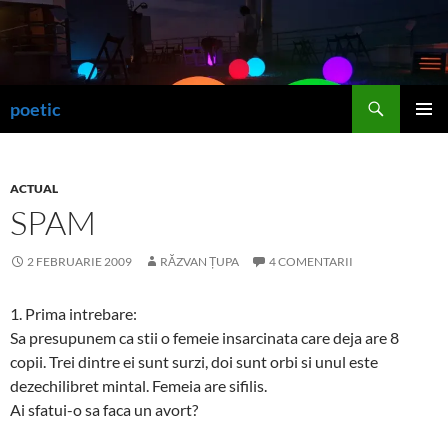
Sari
la
conținut
Caută
poetic
MENIU
PRINCI
ACTUAL
SPAM
2 FEBRUARIE 2009
RĂZVAN ȚUPA
4 COMENTARII
1. Prima intrebare:
Sa presupunem ca stii o femeie insarcinata care deja are 8
copii. Trei dintre ei sunt surzi, doi sunt orbi si unul este
dezechilibret mintal. Femeia are sifilis.
Ai sfatui-o sa faca un avort?