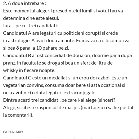
2. A doua intrebare :
Este momentul alegerii presedintelui lumii si votul tau va
determina cine este alesul.
Iata-i pe cei trei candidati:
Candidatul A are legaturi cu politicieni corupti si crede
in astrologie. A avut doua amante. Fumeaza ca o locomotiva
si bea 8 pana la 10 pahare pe zi.
Candidatul B a fost concediat de doua ori, doarme pana dupa
pranz, in facultate se droga si bea un sfert de litru de
whisky in fiecare noapte.
Candidatul C este un medaliat si un erou de razboi. Este un
vegetarian convins, consuma doar bere si asta ocazional si
nu a avut nici o data legaturi extraconjugale.
Dintre acesti trei candidati, pe care l-ai alege (sincer)?
Alege, si citeste raspunsul de mai jos (mai tarziu o sa fie postat
la comentarii).
PARTAJARE: