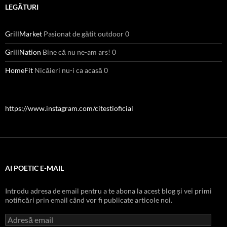
LEGĂTURI
GrillMarket
Pasionat de gătit outdoor 0
GrillNation
Bine că nu ne-am ars! 0
HomeFit
Nicăieri nu-i ca acasă 0
https://www.instagram.com/citestioficial
AI POETIC E-MAIL
Introdu adresa de email pentru a te abona la acest blog și vei primi
notificări prin email când vor fi publicate articole noi.
Adresă
email