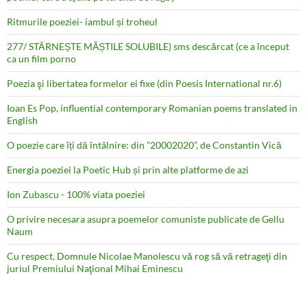
Ritmurile poeziei- iambul și troheul
277/ STÂRNEȘTE MĂȘTILE SOLUBILE) sms descărcat (ce a început
ca un film porno
Poezia şi libertatea formelor ei fixe (din Poesis International nr.6)
Ioan Es Pop, influential contemporary Romanian poems translated in
English
O poezie care îți dă întâlnire: din ”20002020”, de Constantin Vică
Energia poeziei la Poetic Hub și prin alte platforme de azi
Ion Zubascu - 100% viata poeziei
O privire necesara asupra poemelor comuniste publicate de Gellu
Naum
Cu respect, Domnule Nicolae Manolescu vă rog să vă retrageţi din
juriul Premiului Naţional Mihai Eminescu