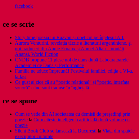
facebook
ce se scrie
Story time poezia lui Răzvan și poeticul pe înțelesul A.I.
Aurora Venturini, revelația târzie a literaturii argentiniene, și
noi traduceri din Annie Ernaux și Ahmet Altan – noutăți
Anansi. World Fiction
CNDB propune 11 piese noi de dans după Laboaratoarele
Academiei de Dans și Performance
Familia ne aduce împreună! Festivalul familiei, ediția a VI-a,
la Iași
Ce gust ai zice că au ”poetic relațional” și ”poetic. interfața
sonoră” când sunt traduse în înghețată
ce se spune
Cum se vede din AI societatea cu demisii de președinți prin
poezie
la
Cum citește inteligența artificială două volume cu
poezie
Silent Book Club se lansează la București
la
Viaţa din spatele
execuţiilor culturale