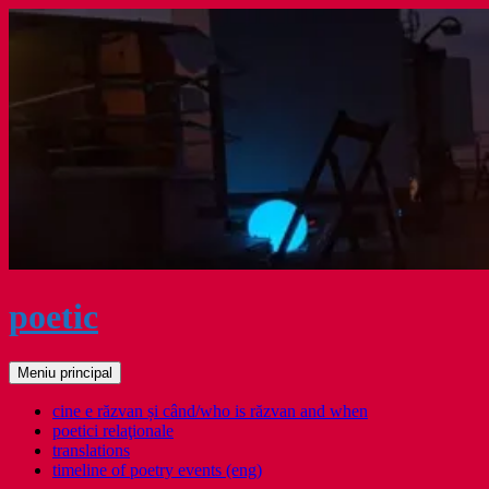
Sari
la
conținut
poetic
Caută
Meniu principal
cine e răzvan și când/who is răzvan and when
poetici relaţionale
translations
timeline of poetry events (eng)