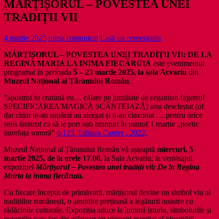
MĂRȚIȘORUL – POVESTEA UNEI
TRADIȚII VII
4 martie 2025
presa comunicat
Lasă un comentariu
MĂRȚIȘORUL – POVESTEA UNEI TRADIȚII VII:
DE LA
REGINA MARIA LA INIMA FIECĂRUIA
este evenimentul
programat în perioada
5 – 23 martie 2025, la sala Acvariu
din
Muzeul Național al Țăranului Român
.
”apostrof tu cratimă eu… călare pe jumătate de organism fagotrof
SPECIFICAREA MAGICĂ SCÂNTEIAZĂ) sms descleștat (of
dar chiar te-au supărat au alergat și n-au claxonat … pentru orice
sens limitrof ca să le port sub branțuri în pantof 1 martie „poetic
interfața sonoră”
p.125, Editura Cartier , 2022
.
Muzeul Național al Țăranului Român vă așteaptă
miercuri, 5
martie 2025, de la orele 17.00
, la Sala Acvariu, la vernisajul
expoziției
Mărțișorul – Povestea unei tradiții vii: De la Regina
Maria la inima fiecăruia.
Cu fiecare început de primăvară, mărțișorul devine un simbol viu al
tradițiilor românești, o amintire prețioasă a legăturii noastre cu
rădăcinile culturale. Expoziția aduce la lumină istoria, simbolurile și
poveștile care fac din mărțișor un element esențial al identității