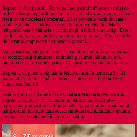
Expoziția „Mărțișorul – Povestea unei tradiții vii” este un prilej de
reflecție asupra legăturii noastre cu trecutul și asupra modului în care
tradițiile ne modelează prezentul. De la poveștile vechi din satele
românești până la mărțișoarele regale oferite de Regina Maria,
mărțișorul este o mărturie a continuității, a iubirii și a unității. Este o
tradiție care ne reamintește să ne deschidem inima și să ne bucurăm
de lucrurile simple care ne unesc ca oameni.
Vă invităm să luați parte la această călătorie culturală și emoțională,
să redescoperiți frumusețea tradițiilor și să trăiți, alături de noi,
bucuria de a dărui și de a primi mărțișorul în cel mai autentic mod.
Expoziția va putea fi vizitată în Sala Acvariu, în perioada 5 – 23
martie 2025, de marți până duminică, între orele 10.00 și 18.00.
Lunea este închisă.
Evenimentul va fi curatoriat de
Cristina Mavrodin Pastramă
.
Expoziția va crea o conexiune între patrimoniul material –
reprezentat prin costumele tradiționale – și patrimoniul imaterial al
mărțișorului, ilustrând cum aceste simboluri ale identității românești
au rămas vii și relevante în cultura noastră.