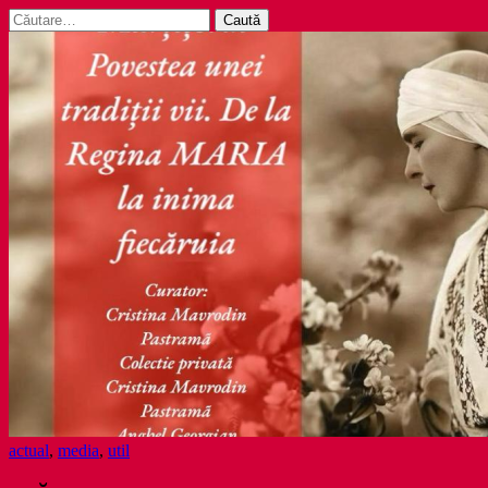
Caută
după:
actual
,
media
,
util