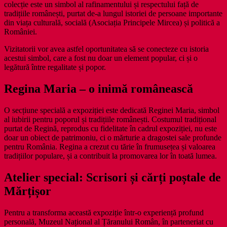
colecție este un simbol al rafinamentului și respectului față de
tradițiile românești, purtat de-a lungul istoriei de persoane importante
din viața culturală, socială (Asociația Principele Mircea) și politică a
României.
Vizitatorii vor avea astfel oportunitatea să se conecteze cu istoria
acestui simbol, care a fost nu doar un element popular, ci și o
legătură între regalitate și popor.
Regina Maria – o inimă românească
O secțiune specială a expoziției este dedicată Reginei Maria, simbol
al iubirii pentru poporul și tradițiile românești. Costumul tradițional
purtat de Regină, reprodus cu fidelitate în cadrul expoziției, nu este
doar un obiect de patrimoniu, ci o mărturie a dragostei sale profunde
pentru România. Regina a crezut cu tărie în frumusețea și valoarea
tradițiilor populare, și a contribuit la promovarea lor în toată lumea.
Atelier special: Scrisori și cărți poștale de
Mărțișor
Pentru a transforma această expoziție într-o experiență profund
personală, Muzeul Național al Țăranului Român, în parteneriat cu