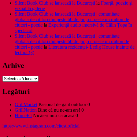
Silent Book Club se lansează la București
la
Foarţă, poezie şi
vizual la galerie
Silent Book Club se lansează la București | comunitate
globală de cititori din peste 60 de țări, cu peste un milion de
cititori - poetic
la
Experiență audio imersivă de Călin Țopa în
spectacol
Silent Book Club se lansează la București | comunitate
globală de cititori din peste 60 de țări, cu peste un milion de
cititori - poetic
la
Literatura rezidenţei- Ledig House inainte de
lectura (3)
Arhive
Arhive
Legături
GrillMarket
Pasionat de gătit outdoor 0
GrillNation
Bine că nu ne-am ars! 0
HomeFit
Nicăieri nu-i ca acasă 0
https://www.instagram.com/citestioficial