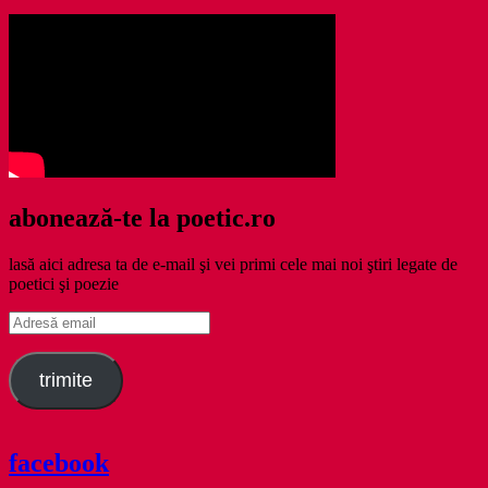
abonează-te la poetic.ro
lasă aici adresa ta de e-mail şi vei primi cele mai noi ştiri legate de
poetici şi poezie
Adresă
email
trimite
facebook