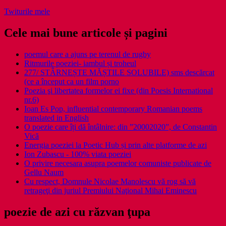
Twiturile mele
Cele mai bune articole și pagini
poemul care a ajuns pe terenul de rugby
Ritmurile poeziei- iambul și troheul
277/ STÂRNEȘTE MĂȘTILE SOLUBILE) sms descărcat
(ce a început ca un film porno
Poezia şi libertatea formelor ei fixe (din Poesis International
nr.6)
Ioan Es Pop, influential contemporary Romanian poems
translated in English
O poezie care îți dă întâlnire: din ”20002020”, de Constantin
Vică
Energia poeziei la Poetic Hub și prin alte platforme de azi
Ion Zubascu - 100% viata poeziei
O privire necesara asupra poemelor comuniste publicate de
Gellu Naum
Cu respect, Domnule Nicolae Manolescu vă rog să vă
retrageţi din juriul Premiului Naţional Mihai Eminescu
poezie de azi cu răzvan ţupa