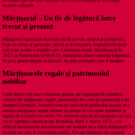
noastre culturale.
Mărțișorul – Un fir de legătură între
trecut și prezent
Mărțișorul reprezintă mai mult decât un mic simbol al primăverii.
Este un semn al speranței, iubirii și al renașterii, împletind în firele
sale roșii și albe o tradiție care a traversat secole. Recunoscut în
2017 ca Patrimoniu UNESCO, mărțișorul aduce oamenii împreună,
fie prin gestul simplu al dăruirii, fie prin poveștile care îl însoțesc.
Mărțișoarele regale și patrimoniul
nobiliar
Unul dintre cele mai valoroase puncte ale expoziției îl constituie
colecția de mărțișoare regale, provenind din colecția personală a lui
Anghel Georgian. Această colecție rară oferă publicului ocazia de a
admira mărțișoare regale dăruite și purtate în cercurile nobiliare și
regale de-a lungul secolelor. Un moment special îl constituie cel mai
vechi mărțișor cunoscut din România, datat 1 martie 1872, care
reflectă începuturile documentate ale tradiției de a dărui mărțișoare în
formele pe care le cunoaștem astăzi. Fiecare mărțișor din această