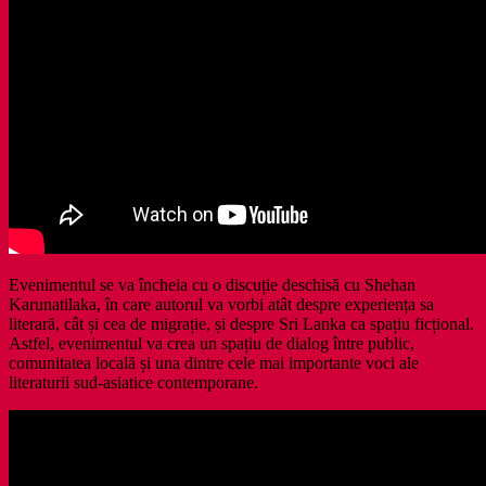
Evenimentul se va încheia cu o discuție deschisă cu Shehan
Karunatilaka, în care autorul va vorbi atât despre experiența sa
literară, cât și cea de migrație, și despre Sri Lanka ca spațiu ficțional.
Astfel, evenimentul va crea un spațiu de dialog între public,
comunitatea locală și una dintre cele mai importante voci ale
literaturii sud-asiatice contemporane.