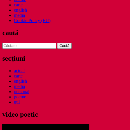
carte
english
media
Cookie Policy (EU)
caută
Caută
după:
secţiuni
actual
carte
english
media
personal
poeme
util
video poetic