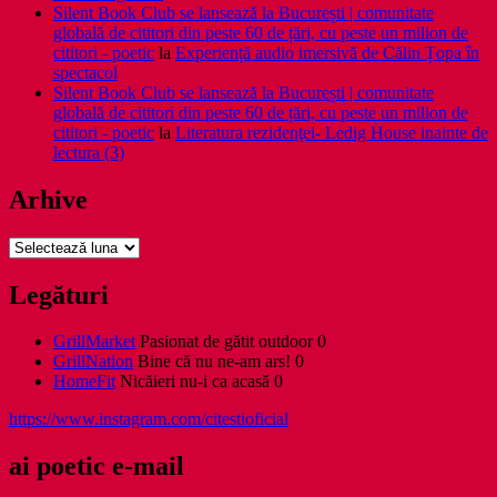
Silent Book Club se lansează la București | comunitate
globală de cititori din peste 60 de țări, cu peste un milion de
cititori - poetic
la
Experiență audio imersivă de Călin Țopa în
spectacol
Silent Book Club se lansează la București | comunitate
globală de cititori din peste 60 de țări, cu peste un milion de
cititori - poetic
la
Literatura rezidenţei- Ledig House inainte de
lectura (3)
Arhive
Arhive
Legături
GrillMarket
Pasionat de gătit outdoor 0
GrillNation
Bine că nu ne-am ars! 0
HomeFit
Nicăieri nu-i ca acasă 0
https://www.instagram.com/citestioficial
ai poetic e-mail