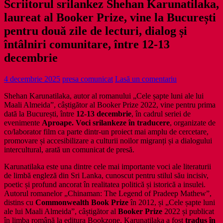
Scriitorul srilankez Shehan Karunatilaka,
laureat al Booker Prize, vine la București
pentru două zile de lecturi, dialog și
întâlniri comunitare, între 12-13
decembrie
4 decembrie 2025
presa comunicat
Lasă un comentariu
Shehan Karunatilaka, autor al romanului „Cele șapte luni ale lui
Maali Almeida”, câștigător al Booker Prize 2022, vine pentru prima
dată la București, între
12-13 decembrie
, în cadrul seriei de
evenimente
Aproape. Voci srilankeze în traducere
, organizate de
co/laborator film ca parte dintr-un proiect mai amplu de cercetare,
promovare și accesibilizare a culturii noilor migranți și a dialogului
intercultural, arată un comunicat de presă.
Karunatilaka este una dintre cele mai importante voci ale literaturii
de limbă engleză din Sri Lanka, cunoscut pentru stilul său incisiv,
poetic și profund ancorat în realitatea politică și istorică a insulei.
Autorul romanelor „Chinaman: The Legend of Pradeep Mathew”,
distins cu
Commonwealth Book Prize
în 2012, și „Cele șapte luni
ale lui Maali Almeida”, câștigător al
Booker Prize
2022 și publicat
în limba română la editura Bookzone, Karunatilaka a fost
tradus în