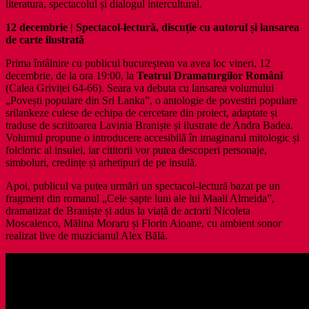
literatura, spectacolul și dialogul intercultural.
12 decembrie | Spectacol-lectură, discuție cu autorul și lansarea
de carte ilustrată
Prima întâlnire cu publicul bucureștean va avea loc vineri, 12
decembrie, de la ora 19:00, la
Teatrul Dramaturgilor Români
(Calea Griviței 64-66). Seara va debuta cu lansarea volumului
„Povești populare din Sri Lanka”, o antologie de povestiri populare
srilankeze culese de echipa de cercetare din proiect, adaptate și
traduse de scriitoarea Lavinia Braniște și ilustrate de Andra Badea.
Volumul propune o introducere accesibilă în imaginarul mitologic și
folcloric al insulei, iar cititorii vor putea descoperi personaje,
simboluri, credințe și arhetipuri de pe insulă.
Apoi, publicul va putea urmări un spectacol-lectură bazat pe un
fragment din romanul „Cele șapte luni ale lui Maali Almeida”,
dramatizat de Braniște și adus la viață de actorii Nicoleta
Moscalenco, Mălina Moraru și Florin Aioane, cu ambient sonor
realizat live de muzicianul Alex Bălă.