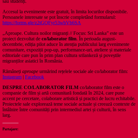
sau studenți.
Accesul la evenimente este gratuit, în limita locurilor disponibile.
Persoanele interesate se pot înscrie completând formularul:
https://forms.gle/z2tGQFyr53wbVb6SA
„Aproape. Cultura noilor migranți // Focus: Sri Lanka” este un
proiect dezvoltat de
co/laborator film
. În perioada august-
decembrie, ediția pilot aduce în atenția publicului larg evenimente
comunitare, expoziții pop-up, performance-uri, ateliere și materiale
editoriale care pun în prim plan cultura srilankeză și poveștile
migranților asiatici în România.
Rămâneți
aproape
urmărind rețelele sociale ale co/laborator film:
Instagram
|
Facebook
DESPRE CO/LABORATOR FILM
co/laborator film este o
companie de film și artă comunitară fondată în 2024, care pune
accent pe cercetare, colaborare artistică și practici de lucru echitabile.
Proiectele sale explorează teme sociale actuale și creează contexte de
întâlnire între comunități prin intermediul artei și culturii, în sens
larg.
Partajare: