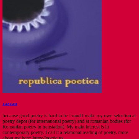
razvan
because good poetry is hard to be found I make my own selection at
poetry depot (for international poetry) and at romanian bodies (for
Romanian poetry in translation). My main interest is in
contemporary poetry. I call it a relational reading of poetry. more
about me here: https://poetic.ro