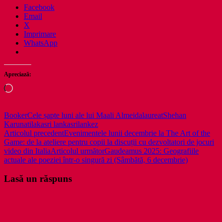
Facebook
Email
X
Imprimare
WhatsApp
Apreciază:
Încarc...
Booker
Cele șapte luni ale lui Maali Almeida
laureat
Shehan
Karunatilaka
sri lanka
srilankez
Navigare
Articolul precedent
Evenimentele lunii decembrie la The Art of the
Game: de la ateliere pentru copii la discuții cu dezvoltatori de jocuri
în
video din Italia
Articolul următor
Gaudeamus 2025: Geografiile
articole
actuale ale poeziei într-o singură zi (Sâmbătă, 6 decembrie)
Lasă un răspuns