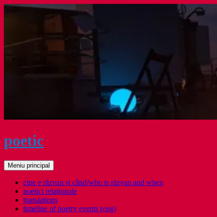
Sari
la
conținut
poetic
Caută
Meniu principal
cine e răzvan și când/who is răzvan and when
poetici relaţionale
translations
timeline of poetry events (eng)