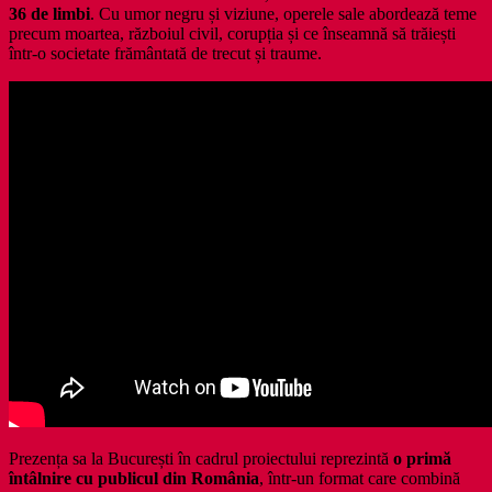
36 de limbi
. Cu umor negru și viziune, operele sale abordează teme
precum moartea, războiul civil, corupția și ce înseamnă să trăiești
într-o societate frământată de trecut și traume.
Prezența sa la București în cadrul proiectului reprezintă
o primă
întâlnire cu publicul din România
, într-un format care combină