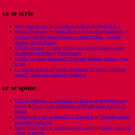
ce se scrie
Story time poezia lui Răzvan și poeticul pe înțelesul A.I.
Aurora Venturini, revelația târzie a literaturii argentiniene, și
noi traduceri din Annie Ernaux și Ahmet Altan – noutăți
Anansi. World Fiction
CNDB propune 11 piese noi de dans după Laboaratoarele
Academiei de Dans și Performance
Familia ne aduce împreună! Festivalul familiei, ediția a VI-a,
la Iași
Ce gust ai zice că au ”poetic relațional” și ”poetic. interfața
sonoră” când sunt traduse în înghețată
ce se spune
Cum se vede din AI societatea cu demisii de președinți prin
poezie
la
Cum citește inteligența artificială două volume cu
poezie
Silent Book Club se lansează la București
la
Viaţa din spatele
execuţiilor culturale
Silent Book Club se lansează la București
la
Foarţă, poezie şi
vizual la galerie