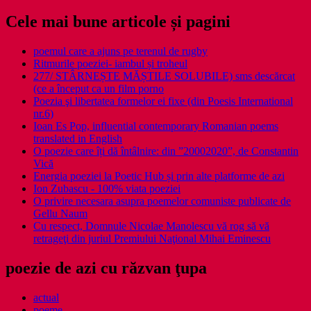
Cele mai bune articole și pagini
poemul care a ajuns pe terenul de rugby
Ritmurile poeziei- iambul și troheul
277/ STÂRNEȘTE MĂȘTILE SOLUBILE) sms descărcat
(ce a început ca un film porno
Poezia şi libertatea formelor ei fixe (din Poesis International
nr.6)
Ioan Es Pop, influential contemporary Romanian poems
translated in English
O poezie care îți dă întâlnire: din ”20002020”, de Constantin
Vică
Energia poeziei la Poetic Hub și prin alte platforme de azi
Ion Zubascu - 100% viata poeziei
O privire necesara asupra poemelor comuniste publicate de
Gellu Naum
Cu respect, Domnule Nicolae Manolescu vă rog să vă
retrageţi din juriul Premiului Naţional Mihai Eminescu
poezie de azi cu răzvan ţupa
actual
poeme