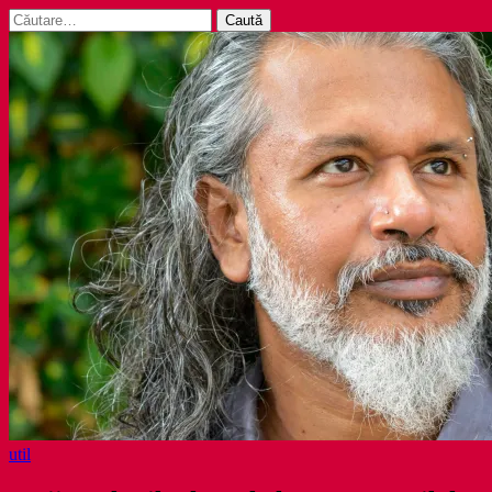
Caută
după:
util