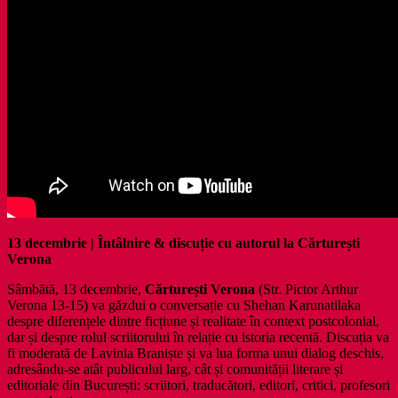
13 decembrie | Întâlnire & discuție cu autorul la Cărturești
Verona
Sâmbătă, 13 decembrie,
Cărturești Verona
(Str. Pictor Arthur
Verona 13-15) va găzdui o conversație cu Shehan Karunatilaka
despre diferențele dintre ficțiune și realitate în context postcolonial,
dar și despre rolul scriitorului în relație cu istoria recentă. Discuția va
fi moderată de Lavinia Braniște și va lua forma unui dialog deschis,
adresându-se atât publicului larg, cât și comunității literare și
editoriale din București: scriitori, traducători, editori, critici, profesori