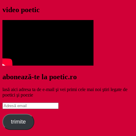
video poetic
abonează-te la poetic.ro
lasă aici adresa ta de e-mail şi vei primi cele mai noi ştiri legate de
poetici şi poezie
Adresă
email
trimite