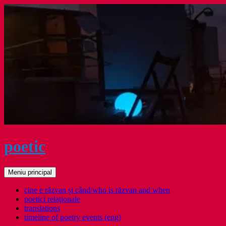
Sari
la
conținut
poetic
Caută
Meniu principal
cine e răzvan și când/who is răzvan and when
poetici relaţionale
translations
timeline of poetry events (eng)