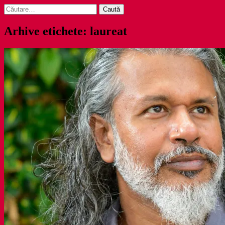
Caută
după:
Arhive etichete: laureat