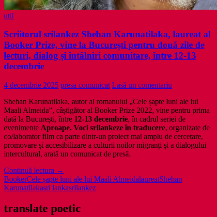
util
Scriitorul srilankez Shehan Karunatilaka, laureat al
Booker Prize, vine la București pentru două zile de
lecturi, dialog și întâlniri comunitare, între 12-13
decembrie
4 decembrie 2025
presa comunicat
Lasă un comentariu
Shehan Karunatilaka, autor al romanului „Cele șapte luni ale lui
Maali Almeida”, câștigător al Booker Prize 2022, vine pentru prima
dată la București, între
12-13 decembrie
, în cadrul seriei de
evenimente
Aproape. Voci srilankeze în traducere
, organizate de
co/laborator film ca parte dintr-un proiect mai amplu de cercetare,
promovare și accesibilizare a culturii noilor migranți și a dialogului
intercultural, arată un comunicat de presă.
Scriitorul
Continuă lectura
→
srilankez
Booker
Cele șapte luni ale lui Maali Almeida
laureat
Shehan
Shehan
Karunatilaka
sri lanka
srilankez
Karunatilaka,
laureat
translate poetic
al