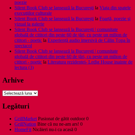
poezie
Silent Book Club se lansează la București
la
Viaţa din spatele
execuţiilor culturale
Silent Book Club se lansează la București
la
Foarţă, poezie şi
vizual la galerie
Silent Book Club se lansează la București | comunitate
globală de cititori din peste 60 de țări, cu peste un milion de
cititori - poetic
la
Experiență audio imersivă de Călin Țopa în
spectacol
Silent Book Club se lansează la București | comunitate
globală de cititori din peste 60 de țări, cu peste un milion de
cititori - poetic
la
Literatura rezidenţei- Ledig House inainte de
lectura (3)
Arhive
Arhive
Legături
GrillMarket
Pasionat de gătit outdoor 0
GrillNation
Bine că nu ne-am ars! 0
HomeFit
Nicăieri nu-i ca acasă 0