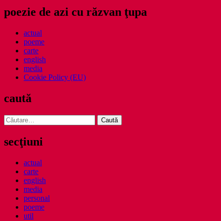
poezie de azi cu răzvan ţupa
actual
poeme
carte
english
media
Cookie Policy (EU)
caută
Caută
după:
secţiuni
actual
carte
english
media
personal
poeme
util