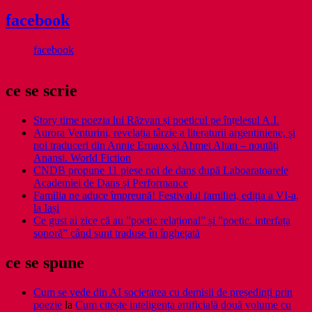
facebook
facebook
ce se scrie
Story time poezia lui Răzvan și poeticul pe înțelesul A.I.
Aurora Venturini, revelația târzie a literaturii argentiniene, și
noi traduceri din Annie Ernaux și Ahmet Altan – noutăți
Anansi. World Fiction
CNDB propune 11 piese noi de dans după Laboaratoarele
Academiei de Dans și Performance
Familia ne aduce împreună! Festivalul familiei, ediția a VI-a,
la Iași
Ce gust ai zice că au ”poetic relațional” și ”poetic. interfața
sonoră” când sunt traduse în înghețată
ce se spune
Cum se vede din AI societatea cu demisii de președinți prin
poezie
la
Cum citește inteligența artificială două volume cu