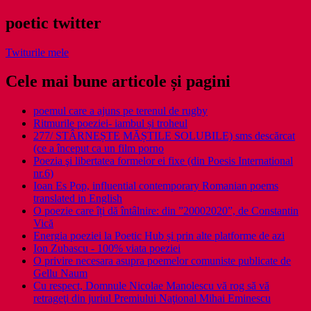
poetic twitter
Twiturile mele
Cele mai bune articole și pagini
poemul care a ajuns pe terenul de rugby
Ritmurile poeziei- iambul și troheul
277/ STÂRNEȘTE MĂȘTILE SOLUBILE) sms descărcat
(ce a început ca un film porno
Poezia şi libertatea formelor ei fixe (din Poesis International
nr.6)
Ioan Es Pop, influential contemporary Romanian poems
translated in English
O poezie care îți dă întâlnire: din ”20002020”, de Constantin
Vică
Energia poeziei la Poetic Hub și prin alte platforme de azi
Ion Zubascu - 100% viata poeziei
O privire necesara asupra poemelor comuniste publicate de
Gellu Naum
Cu respect, Domnule Nicolae Manolescu vă rog să vă
retrageţi din juriul Premiului Naţional Mihai Eminescu