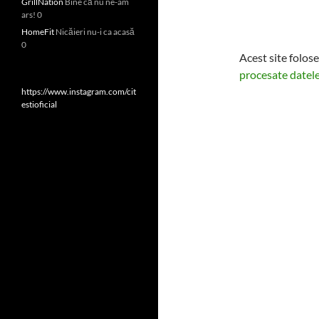
GrillNation
Bine că nu ne-am
ars! 0
HomeFit
Nicăieri nu-i ca acasă
0
Acest site folos
procesate datele
https://www.instagram.com/cit
estioficial