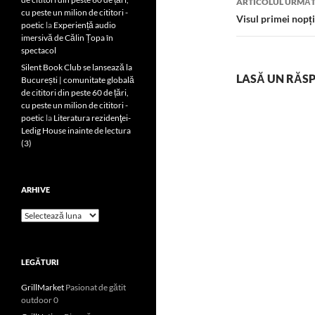
ARTICOLUL URMĂ
cu peste un milion de cititori -
Visul primei nopți
poetic
la
Experiență audio
imersivă de Călin Țopa în
spectacol
Silent Book Club se lansează la
LASĂ UN RĂS
București | comunitate globală
de cititori din peste 60 de țări,
cu peste un milion de cititori -
poetic
la
Literatura rezidenţei-
Ledig House inainte de lectura
(3)
ARHIVE
Arhive
LEGĂTURI
GrillMarket
Pasionat de gătit
outdoor 0