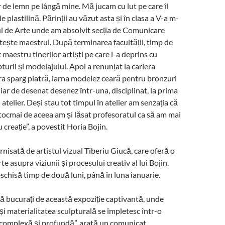
r de lemn pe lângă mine. Mă jucam cu lut pe care îl
 plastilină. Părinții au văzut asta și în clasa a V-a m-
eul de Arte unde am absolvit secția de Comunicare
tește maestrul. După terminarea facultății, timp de
t maestru tinerilor artiști pe care i-a deprins cu
urii și modelajului. Apoi a renunțat la cariera
ra sparg piatră, iarna modelez ceară pentru bronzuri
 iar de desenat desenez într-una, disciplinat, la prima
 atelier. Deși stau tot timpul în atelier am senzația că
i tocmai de aceea am și lăsat profesoratul ca să am mai
creație”, a povestit Horia Bojin.
ernisată de artistul vizual Tiberiu Giucă, care oferă o
e asupra viziunii și procesului creativ al lui Bojin.
eschisă timp de două luni, până în luna ianuarie.
ă bucurați de această expoziție captivantă, unde
și materialitatea sculpturală se împletesc într-o
complexă și profundă”, arată un comunicat.