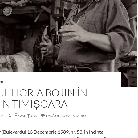
IL
L HORIA BOJIN ÎN
IN TIMIȘOARA
24
RĂZVAN ȚUPA
LASĂ UN COMENTARIU
(Bulevardul 16 Decembrie 1989, nr. 53, în incinta