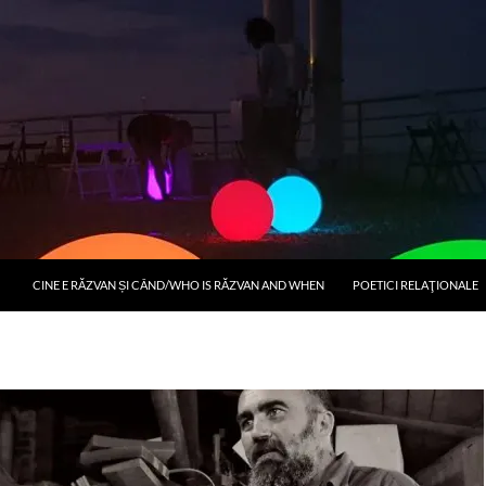
CINE E RĂZVAN ȘI CÂND/WHO IS RĂZVAN AND WHEN
POETICI RELAŢIONALE