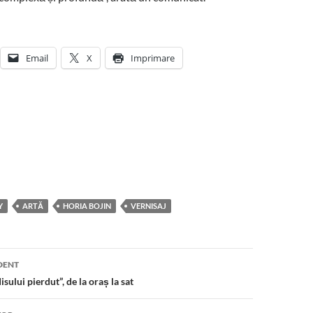
Email
X
Imprimare
Y
ARTĂ
HORIA BOJIN
VERNISAJ
DENT
sului pierdut”, de la oraș la sat