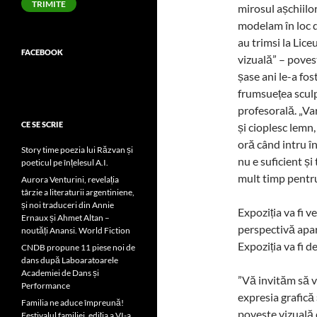
TRIMITE
mirosul așchiilo
modelam în loc de
au trimsi la Lic
FACEBOOK
vizuală” – poves
șase ani le-a fos
frumsuețea sculpt
profesorală. „Va
CE SE SCRIE
și cioplesc lemn,
oră când intru în
Story time poezia lui Răzvan și
nu e suficient ș
poeticul pe înțelesul A.I.
mult timp pentru 
Aurora Venturini, revelația
târzie a literaturii argentiniene,
și noi traduceri din Annie
Expoziția va fi v
Ernaux și Ahmet Altan –
perspectivă apart
noutăți Anansi. World Fiction
Expoziția va fi d
CNDB propune 11 piese noi de
dans după Laboaratoarele
Academiei de Dans și
”Vă invităm să v
Performance
expresia grafică 
Familia ne aduce împreună!
poveste vizuală 
Festivalul familiei, ediția a VI-a,