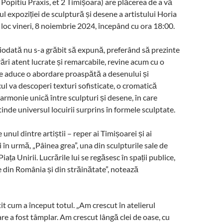
 Popitiu Praxis, et 2 Timișoara) are plăcerea de a vă
jul expoziției de sculptură și desene a artistului Horia
a loc vineri, 8 noiembrie 2024, începând cu ora 18:00.
iciodată nu s-a grăbit să expună, preferând să prezinte
rări atent lucrate și remarcabile, revine acum cu o
e aduce o abordare proaspătă a desenului și
cul va descoperi texturi sofisticate, o cromatică
armonie unică între sculpturi și desene, în care
inde universul locuirii surprins în formele sculptate.
 unul dintre artiștii – reper ai Timișoarei și ai
 în urmă, „Pâinea grea”, una din sculpturile sale de
 Piața Unirii. Lucrările lui se regăsesc în spații publice,
te din România și din străinătate”, notează
it cum a început totul. „Am crescut în atelierul
re a fost tâmplar. Am crescut lângă clei de oase, cu