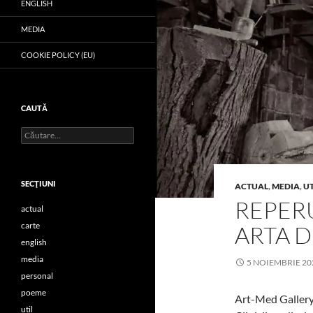
ENGLISH
MEDIA
COOKIE POLICY (EU)
CAUTĂ
Caută
după:
SECŢIUNI
ACTUAL
,
MEDIA
,
UT
REPERU
actual
carte
ARTA D
english
media
5 NOIEMBRIE 20
personal
poeme
Art-Med Gallery 
util