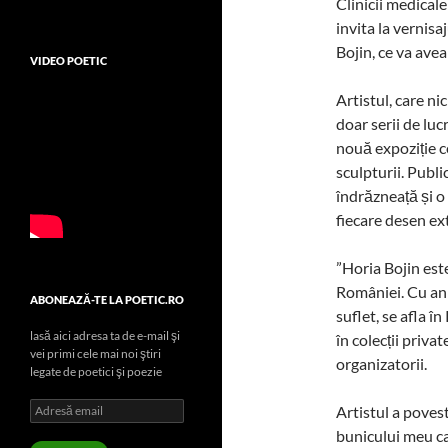
Clinicii medicale
invita la vernisa
Bojin, ce va ave
VIDEO POETIC
Artistul, care n
doar serii de luc
nouă expoziție c
sculpturii. Publi
îndrăzneață și o 
fiecare desen ext
”Horia Bojin este
României. Cu ani
ABONEAZĂ-TE LA POETIC.RO
suflet, se afla în
lasă aici adresa ta de e-mail şi
în colecții priva
vei primi cele mai noi ştiri
organizatorii.
legate de poetici şi poezie
Adresă
Artistul a povest
email
bunicului meu ca