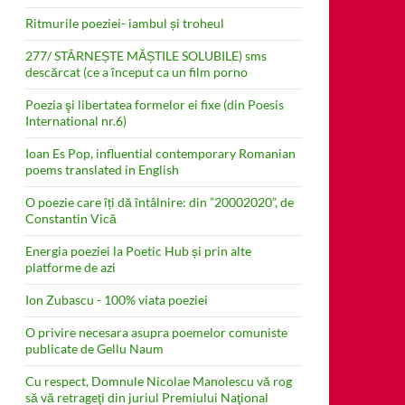
Ritmurile poeziei- iambul și troheul
277/ STÂRNEȘTE MĂȘTILE SOLUBILE) sms
descărcat (ce a început ca un film porno
Poezia şi libertatea formelor ei fixe (din Poesis
International nr.6)
Ioan Es Pop, influential contemporary Romanian
poems translated in English
O poezie care îți dă întâlnire: din ”20002020”, de
Constantin Vică
Energia poeziei la Poetic Hub și prin alte
platforme de azi
Ion Zubascu - 100% viata poeziei
O privire necesara asupra poemelor comuniste
publicate de Gellu Naum
Cu respect, Domnule Nicolae Manolescu vă rog
să vă retrageţi din juriul Premiului Naţional