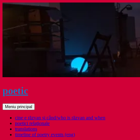
Sari
la
conținut
poetic
Caută
Meniu principal
cine e răzvan și când/who is răzvan and when
poetici relaţionale
translations
timeline of poetry events (eng)