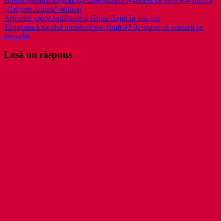
antartica
antipa
belgica
Expoziție
Muzeul Național de Istorie Naturală
„Grigore Antipa”
vernisaj
Navigare
Articolul precedent
Reperul Horia Bojin în arta din
Timișoara
Articolul următor
New Draft #3 îți spune ce scenarii se
în
dezvoltă
articole
Lasă un răspuns