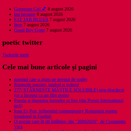
Gorgeous Girl 💕
8 august 2026
but because
8 august 2026
FAT JAB BLUES
7 august 2026
Item
7 august 2026
Good Boy Gone
7 august 2026
poetic twitter
Twiturile mele
Cele mai bune articole și pagini
poemul care a ajuns pe terenul de rugby
Ritmurile poeziei- iambul și troheul
277/ STÂRNEȘTE MĂȘTILE SOLUBILE) sms descărcat
(ce a început ca un film porno
Poezia şi libertatea formelor ei fixe (din Poesis International
nr.6)
Ioan Es Pop, influential contemporary Romanian poems
translated in English
O poezie care îți dă întâlnire: din ”20002020”, de Constantin
Vică