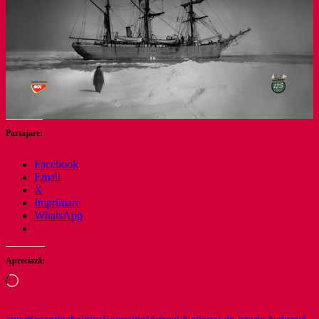
Partajare:
Facebook
Email
X
Imprimare
WhatsApp
Apreciază:
Încarc...