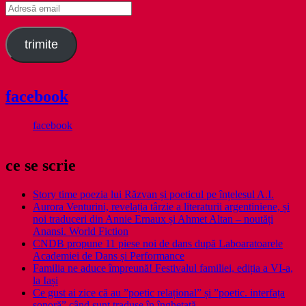
Adresă
email
trimite
facebook
facebook
ce se scrie
Story time poezia lui Răzvan și poeticul pe înțelesul A.I.
Aurora Venturini, revelația târzie a literaturii argentiniene, și
noi traduceri din Annie Ernaux și Ahmet Altan – noutăți
Anansi. World Fiction
CNDB propune 11 piese noi de dans după Laboaratoarele
Academiei de Dans și Performance
Familia ne aduce împreună! Festivalul familiei, ediția a VI-a,
la Iași
Ce gust ai zice că au ”poetic relațional” și ”poetic. interfața
sonoră” când sunt traduse în înghețată