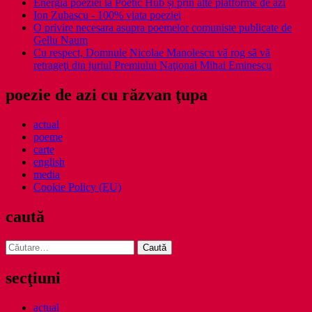
Energia poeziei la Poetic Hub și prin alte platforme de azi
Ion Zubascu - 100% viata poeziei
O privire necesara asupra poemelor comuniste publicate de
Gellu Naum
Cu respect, Domnule Nicolae Manolescu vă rog să vă
retrageţi din juriul Premiului Naţional Mihai Eminescu
poezie de azi cu răzvan ţupa
actual
poeme
carte
english
media
Cookie Policy (EU)
caută
Caută
după:
secţiuni
actual