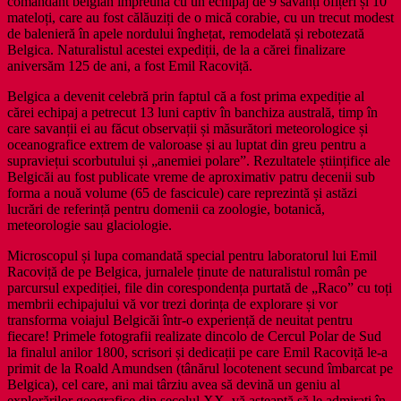
comandant belgian împreună cu un echipaj de 9 savanți ofițeri și 10
mateloți, care au fost călăuziți de o mică corabie, cu un trecut modest
de balenieră în apele nordului înghețat, remodelată și rebotezată
Belgica. Naturalistul acestei expediții, de la a cărei finalizare
aniversăm 125 de ani, a fost Emil Racoviță.
Belgica a devenit celebră prin faptul că a fost prima expediție al
cărei echipaj a petrecut 13 luni captiv în banchiza australă, timp în
care savanții ei au făcut observații și măsurători meteorologice și
oceanografice extrem de valoroase și au luptat din greu pentru a
supraviețui scorbutului și „anemiei polare”. Rezultatele științifice ale
Belgicăi au fost publicate vreme de aproximativ patru decenii sub
forma a nouă volume (65 de fascicule) care reprezintă și astăzi
lucrări de referință pentru domenii ca zoologie, botanică,
meteorologie sau glaciologie.
Microscopul și lupa comandată special pentru laboratorul lui Emil
Racoviță de pe Belgica, jurnalele ținute de naturalistul român pe
parcursul expediției, file din corespondența purtată de „Raco” cu toți
membrii echipajului vă vor trezi dorința de explorare și vor
transforma voiajul Belgicăi într-o experiență de neuitat pentru
fiecare! Primele fotografii realizate dincolo de Cercul Polar de Sud
la finalul anilor 1800, scrisori și dedicații pe care Emil Racoviță le-a
primit de la Roald Amundsen (tânărul locotenent secund îmbarcat pe
Belgica), cel care, ani mai târziu avea să devină un geniu al
explorărilor geografice din secolul XX, vă așteaptă să le admirați în