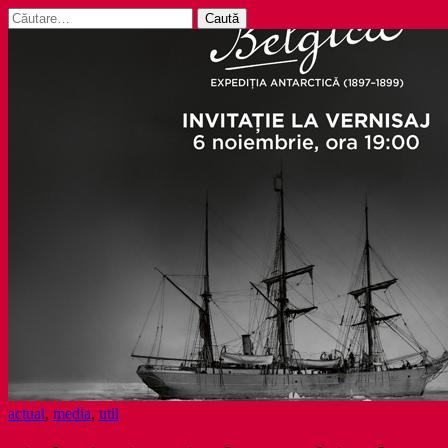
Caută
după:
actual
,
media
,
util