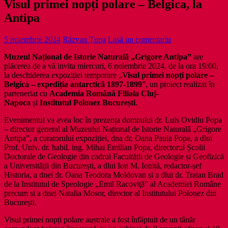
Visul primei nopți polare – Belgica, la
Antipa
5 noiembrie 2024
Răzvan Țupa
Lasă un comentariu
Muzeul Național de Istorie Naturală „Grigore Antipa”
are
plăcerea de a vă invita miercuri, 6 noiembrie 2024, de la ora 19:00,
la deschiderea expoziției temporare „
Visul primei nopți polare –
Belgica – expediția antarctică 1897-1899
”, un proiect realizat în
parteneriat cu
Academia Română Filiala Cluj-
Napoca
și
Institutul Polonez București
.
Evenimentul va avea loc în prezența domnului dr. Luis Ovidiu Popa
– director general al Muzeului Național de Istorie Naturală „Grigore
Antipa”, a curatorului expoziției, dna dr. Oana Paula Popa, a dlui
Prof. Univ. dr. habil. ing. Mihai Emilian Popa, directorul Școlii
Doctorale de Geologie din cadrul Facultății de Geologie și Geofizică
a Universității din București, a dlui Ion M. Ioniță, redactor-șef
Historia, a dnei dr. Oana Teodora Moldovan și a dlui dr. Traian Brad
de la Institutul de Speologie „Emil Racoviţă” al Academiei Române
precum și a dnei Natalia Mosor, director al Institutului Polonez din
București.
Visul primei nopți polare australe a fost înfăptuit de un tânăr