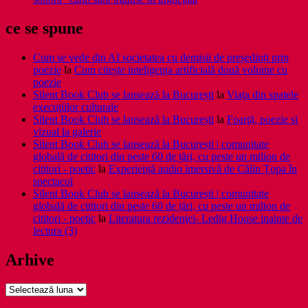
ce se spune
Cum se vede din AI societatea cu demisii de președinți prin
poezie
la
Cum citește inteligența artificială două volume cu
poezie
Silent Book Club se lansează la București
la
Viaţa din spatele
execuţiilor culturale
Silent Book Club se lansează la București
la
Foarţă, poezie şi
vizual la galerie
Silent Book Club se lansează la București | comunitate
globală de cititori din peste 60 de țări, cu peste un milion de
cititori - poetic
la
Experiență audio imersivă de Călin Țopa în
spectacol
Silent Book Club se lansează la București | comunitate
globală de cititori din peste 60 de țări, cu peste un milion de
cititori - poetic
la
Literatura rezidenţei- Ledig House inainte de
lectura (3)
Arhive
Arhive