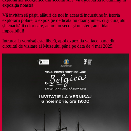
expoziția noastră.
Vă invităm să pășiți alături de noi în această incursiune în istoria
explorării polare, o expoziție dedicată nu doar științei, ci și curajului
și tenacității celor care, acum un secol și un sfert, au sfidat
imposibilul!
Intrarea la vernisaj este liberă, apoi expoziția va face parte din
circuitul de vizitare al Muzeului până pe data de 4 mai 2025.