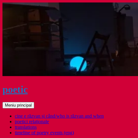
Sari
la
conținut
poetic
Caută
Meniu principal
cine e răzvan și când/who is răzvan and when
poetici relaţionale
translations
timeline of poetry events (eng)