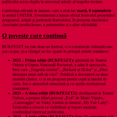
publicului acces deplin la universul artistic al trupelor invitate.
Conferința oficială de lansare, care a avut loc
marți,
9 septembrie
la sediul UNITER. Evenimentul a lansat oficial festivalul prezentând
programul, artiștii și partenerii festivalului, în prezența membrilor
Asociației producătoare, a partenerilor și a altor oficialități.
O poveste care continuă
BUKFESZT nu este doar un festival, ci o construcție culturală care,
pas cu pas, și-a câștigat un loc aparte în peisajul artistic românesc:
2022 – Prima ediție (BUKFESZT):
găzduită de Teatrul
Odeon și Opera Națională București, a adus 9 spectacole,
între care „Tragedia omului”, „Richard al III-lea” și „Zbor
deasupra unui cuib de cuci”. Publicul a descoperit nu doar
montări clasice, ci și un program pentru copii și lansări de
carte, într-o atmosferă entuziastă și cu sprijin instituțional
consistent.
2023 – A doua ediție (BUKFESZT2):
desfășurată la Teatrul
Odeon, a propus titluri precum „Exit” de Matei Vișniec,
„Caravaggio” de Visky András și clasicul „My Fair Lady”.
Festivalul a crescut ca vizibilitate și impact mediatic,
confirmând interesul publicului.
2024 – A treia ediție (BUKF3SZT):
între 30 septembrie și 6