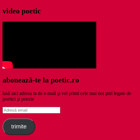
video poetic
abonează-te la poetic.ro
lasă aici adresa ta de e-mail şi vei primi cele mai noi ştiri legate de
poetici şi poezie
Adresă
email
trimite