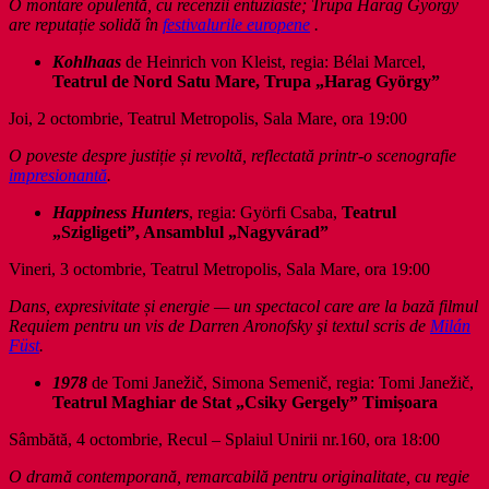
O montare opulentă, cu recenzii entuziaste; Trupa Harag György
are reputație solidă în
festivalurile europene
.
Kohlhaas
de Heinrich von Kleist, regia: Bélai Marcel,
Teatrul de Nord Satu Mare, Trupa „Harag György”
Joi, 2 octombrie, Teatrul Metropolis, Sala Mare, ora 19:00
O poveste despre justiție și revoltă, reflectată printr-o scenografie
impresionantă
.
Happiness Hunters
, regia: Györfi Csaba,
Teatrul
„Szigligeti”, Ansamblul „Nagyvárad”
Vineri, 3 octombrie, Teatrul Metropolis, Sala Mare, ora 19:00
Dans, expresivitate și energie — un spectacol care are la bază filmul
Requiem pentru un vis de Darren Aronofsky şi textul scris de
Milán
Füst
.
1978
de Tomi Janežič, Simona Semenič, regia: Tomi Janežič,
Teatrul Maghiar de Stat „Csiky Gergely”
Timișoara
Sâmbătă, 4 octombrie, Recul – Splaiul Unirii nr.160, ora 18:00
O dramă contemporană, remarcabilă pentru originalitate, cu regie