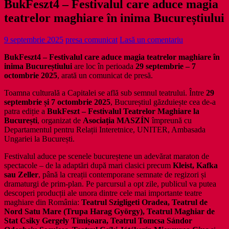
BukFeszt4 – Festivalul care aduce magia
teatrelor maghiare în inima Bucureștiului
9 septembrie 2025
presa comunicat
Lasă un comentariu
BukFeszt4 – Festivalul care aduce magia teatrelor maghiare în
inima Bucureștiului
are loc în perioada
29 septembrie – 7
octombrie 2025
, arată un comunicat de presă.
Toamna culturală a Capitalei se află sub semnul teatrului. Între
29
septembrie și 7 octombrie 2025
, Bucureștiul găzduiește cea de-a
patra ediție a
BukFeszt – Festivalul Teatrelor Maghiare la
București
, organizat de
Asociația MASZÍN
împreună cu
Departamentul pentru Relații Interetnice, UNITER, Ambasada
Ungariei la București.
Festivalul aduce pe scenele bucureștene un adevărat maraton de
spectacole – de la adaptări după mari clasici precum
Kleist, Kafka
sau Zeller
, până la creații contemporane semnate de regizori și
dramaturgi de prim-plan. Pe parcursul a opt zile, publicul va putea
descoperi producții ale unora dintre cele mai importante teatre
maghiare din România:
Teatrul Szigligeti Oradea, Teatrul de
Nord Satu Mare (Trupa Harag György), Teatrul Maghiar de
Stat Csiky Gergely Timișoara, Teatrul Tomcsa Sándor