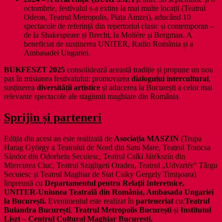
octombrie, festivalul s-a extins la mai multe locații (Teatrul
Odeon, Teatrul Metropolis, Piața Amzei), aducând 10
spectacole de referință din repertoriul clasic și contemporan –
de la Shakespeare și Brecht, la Molière și Bergman. A
beneficiat de susținerea UNITER, Radio România și a
Ambasadei Ungariei.
BUKFESZT 2025
consolidează această tradiție și propune un nou
pas în misiunea festivalului: promovarea
dialogului intercultural
,
susținerea
diversității artistice
și aducerea la București a celor mai
relevante spectacole ale stagiunii maghiare din România.
Sprijin și parteneri
Ediția din acest an este realizată de
Asociația MASZIN
(Trupa
Harag György a Teatrului de Nord din Satu Mare, Teatrul Tomcsa
Sándor din Odorheiu Secuiesc, Teatrul Csíki Játékszín din
Miercurea Ciuc, Teatrul Szigligeti Oradea, Teatrul „Udvartér” Târgu
Secuiesc și Teatrul Maghiar de Stat Csiky Gergely Timişoara)
împreună cu
Departamentul pentru Relații Interetnice,
UNITER-Uniunea Teatrală din România, Ambasada Ungariei
la București.
Evenimentul este realizat în
parteneriat
cu:
Teatrul
Bulandra București
,
Teatrul Metropolis București
și
Institutul
Liszt – Centrul Cultural Maghiar București.