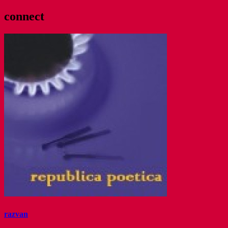
connect
razvan