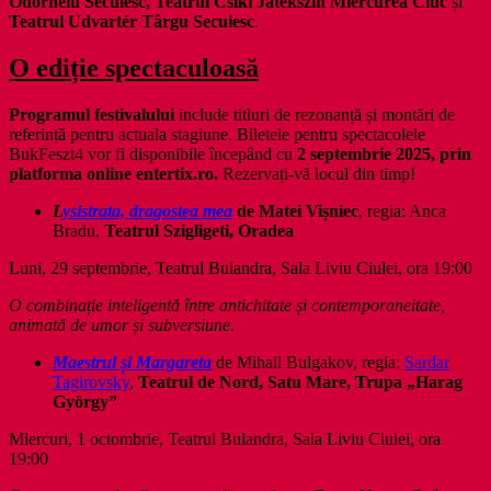
Odorheiu Secuiesc, Teatrul Csíki Játékszín Miercurea Ciuc
și
Teatrul Udvartér Târgu Secuiesc
.
O ediție spectaculoasă
Programul festivalului
include titluri de rezonanță și montări de
referință pentru actuala stagiune. Biletele pentru spectacolele
BukFeszt4 vor fi disponibile începând cu
2 septembrie 2025, prin
platforma online entertix.ro.
Rezervați-vă locul din timp!
L
ysistrata, dragostea mea
de Matei Vișniec
, regia: Anca
Bradu,
Teatrul Szigligeti, Oradea
Luni, 29 septembrie, Teatrul Bulandra, Sala Liviu Ciulei, ora 19:00
O combinație inteligentă între antichitate și contemporaneitate,
animată de umor și subversiune
.
Maestrul și Margareta
de Mihail Bulgakov, regia:
Sardar
Tagirovsky
,
Teatrul de Nord, Satu Mare, Trupa „Harag
György”
Miercuri, 1 octombrie, Teatrul Bulandra, Sala Liviu Ciulei, ora
19:00