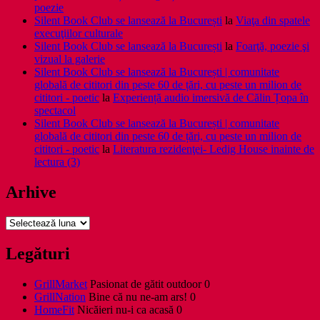
poezie
Silent Book Club se lansează la București
la
Viaţa din spatele
execuţiilor culturale
Silent Book Club se lansează la București
la
Foarţă, poezie şi
vizual la galerie
Silent Book Club se lansează la București | comunitate
globală de cititori din peste 60 de țări, cu peste un milion de
cititori - poetic
la
Experiență audio imersivă de Călin Țopa în
spectacol
Silent Book Club se lansează la București | comunitate
globală de cititori din peste 60 de țări, cu peste un milion de
cititori - poetic
la
Literatura rezidenţei- Ledig House inainte de
lectura (3)
Arhive
Arhive
Legături
GrillMarket
Pasionat de gătit outdoor 0
GrillNation
Bine că nu ne-am ars! 0
HomeFit
Nicăieri nu-i ca acasă 0