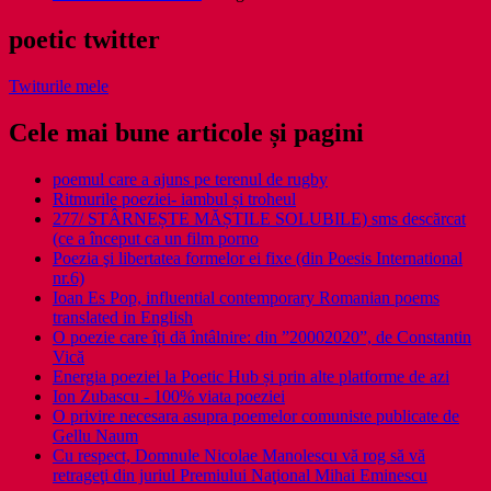
poetic twitter
Twiturile mele
Cele mai bune articole și pagini
poemul care a ajuns pe terenul de rugby
Ritmurile poeziei- iambul și troheul
277/ STÂRNEȘTE MĂȘTILE SOLUBILE) sms descărcat
(ce a început ca un film porno
Poezia şi libertatea formelor ei fixe (din Poesis International
nr.6)
Ioan Es Pop, influential contemporary Romanian poems
translated in English
O poezie care îți dă întâlnire: din ”20002020”, de Constantin
Vică
Energia poeziei la Poetic Hub și prin alte platforme de azi
Ion Zubascu - 100% viata poeziei
O privire necesara asupra poemelor comuniste publicate de
Gellu Naum
Cu respect, Domnule Nicolae Manolescu vă rog să vă
retrageţi din juriul Premiului Naţional Mihai Eminescu