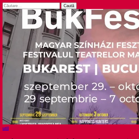
Caută
după:
util