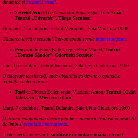
dinamică și
incitantă vizual
.
Secretul fericirii
de Alexandru Popa, regia: Tóth Árpád,
Teatrul
„Udvartér”,
Târgu Secuiesc
Duminică, 5 octombrie, Teatrul Metropolis, Sala Mare, ora 19:00
Căutarea lirică a sensului, într-un spațiu scenic
intim și sugestiv
.
Procesul
de Franz Kafka, regia Bélai Marcel,
Teatrul
„
Tomcsa Sándor”, Odorheiu Secuiesc
Luni, 6 octombrie, Teatrul Bulandra, Sala Liviu Ciulei, ora 19:00
O a
daptare tensionată, unde absurditatea devine o oglindă a
realității contemporane.
Tatăl
de Florian Zeller, regia: Vladimir Anton
, Teatrul „Csíki
Játékszín”, Miercurea Ciuc
Marți, 7 octombrie, Teatrul Bulandra, Sala Liviu Ciulei, ora 19:00
O dramă emoționantă despre familie și memorii, tradusă în peste 20
de limbi și
premiată internațional
.
Toate spectacolele vor fi
subtitrate în limba română
, oferind