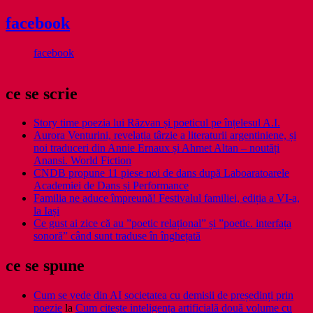
facebook
facebook
ce se scrie
Story time poezia lui Răzvan și poeticul pe înțelesul A.I.
Aurora Venturini, revelația târzie a literaturii argentiniene, și
noi traduceri din Annie Ernaux și Ahmet Altan – noutăți
Anansi. World Fiction
CNDB propune 11 piese noi de dans după Laboaratoarele
Academiei de Dans și Performance
Familia ne aduce împreună! Festivalul familiei, ediția a VI-a,
la Iași
Ce gust ai zice că au ”poetic relațional” și ”poetic. interfața
sonoră” când sunt traduse în înghețată
ce se spune
Cum se vede din AI societatea cu demisii de președinți prin
poezie
la
Cum citește inteligența artificială două volume cu