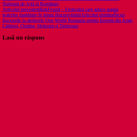
Național de Artă al României
Navigare
Articolul precedent
BukFeszt4 – Festivalul care aduce magia
teatrelor maghiare în inima Bucureștiului
Articolul următor
Încep
în
înscrierile la atelierele One World Romania pentru liceenii din Arad,
articole
Călărași, Oradea, Slobozia și Timișoara
Lasă un răspuns