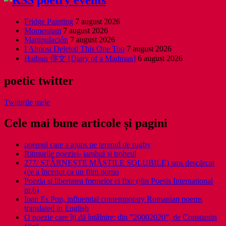
Fridge Painting
7 august 2026
Momentum
7 august 2026
Manipulación
7 august 2026
I Almost Deleted This One Too
7 august 2026
Haibun 俳文 [Diary of a Madman]
6 august 2026
poetic twitter
Twiturile mele
Cele mai bune articole și pagini
poemul care a ajuns pe terenul de rugby
Ritmurile poeziei- iambul și troheul
277/ STÂRNEȘTE MĂȘTILE SOLUBILE) sms descărcat
(ce a început ca un film porno
Poezia şi libertatea formelor ei fixe (din Poesis International
nr.6)
Ioan Es Pop, influential contemporary Romanian poems
translated in English
O poezie care îți dă întâlnire: din ”20002020”, de Constantin