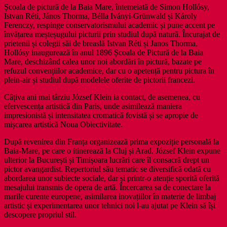
Școala de pictură de la Baia Mare, întemeiată de Simon Hollósy,
Istvan Réti, János Thorma, Bélla Iványi-Grünwald și Károly
Ferenczy, respinge conservatorismului academic și pune accent pe
învățarea meșteșugului picturii prin studiul după natură. Încurajat de
prietenii și colegii săi de breaslă Istvan Réti și Janos Thorma,
Hollósy inaugurează în anul 1896 Școala de Pictură de la Baia
Mare, deschizând calea unor noi abordări în pictură, bazate pe
refuzul convențiilor academice, dar cu o apetență pentru pictura în
plein-air și studiul după modelele oferite de pictorii francezi.
Câțiva ani mai târziu József Klein ia contact, de asemenea, cu
efervescența artistică din Paris, unde asimilează maniera
impresionistă și intensitatea cromatică fovistă și se apropie de
mișcarea artistică Noua Obiectivitate.
După revenirea din Franța organizează prima expoziție personală la
Baia-Mare, pe care o itinerează la Cluj și Arad. József Klein expune
ulterior la București și Timișoara lucrări care îl consacră drept un
pictor avangardist. Repertoriul său tematic se diversifică odată cu
abordarea unor subiecte sociale, dar și printr-o atenție sporită oferită
mesajului transmis de opera de artă. Încercarea sa de conectare la
marile curente europene, asimilarea inovațiilor în materie de limbaj
artistic și experimentarea unor tehnici noi l-au ajutat pe Klein să își
descopere propriul stil.