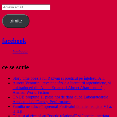
Adresă
email
trimite
facebook
facebook
ce se scrie
Story time poezia lui Răzvan și poeticul pe înțelesul A.I.
Aurora Venturini, revelația târzie a literaturii argentiniene, și
noi traduceri din Annie Ernaux și Ahmet Altan – noutăți
Anansi. World Fiction
CNDB propune 11 piese noi de dans după Laboaratoarele
Academiei de Dans și Performance
Familia ne aduce împreună! Festivalul familiei, ediția a VI-a,
la Iași
Ce gust ai zice că au ”poetic relațional” și ”poetic. interfața