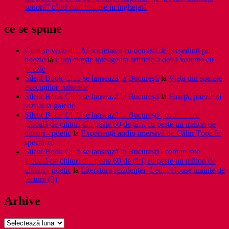
sonoră” când sunt traduse în înghețată
ce se spune
Cum se vede din AI societatea cu demisii de președinți prin
poezie
la
Cum citește inteligența artificială două volume cu
poezie
Silent Book Club se lansează la București
la
Viaţa din spatele
execuţiilor culturale
Silent Book Club se lansează la București
la
Foarţă, poezie şi
vizual la galerie
Silent Book Club se lansează la București | comunitate
globală de cititori din peste 60 de țări, cu peste un milion de
cititori - poetic
la
Experiență audio imersivă de Călin Țopa în
spectacol
Silent Book Club se lansează la București | comunitate
globală de cititori din peste 60 de țări, cu peste un milion de
cititori - poetic
la
Literatura rezidenţei- Ledig House inainte de
lectura (3)
Arhive
Arhive