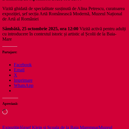
Vizită ghidată de specialitate susținută de Alina Petrescu, curatoarea
expoziției, șef secția Artă Românească Modernă, Muzeul Național
de Artă al României
Sâmbătă, 25 octombrie 2025, ora 12:00
Vizită activă pentru adulți
cu introducere în contextul istoric și artistic al Școlii de la Baia-
Mare
Partajare:
Facebook
Email
X
Imprimare
WhatsApp
Apreciază:
Încarc...
Expoziție
József Klein și Școala de la Baia Mare
mnar
Muzeul