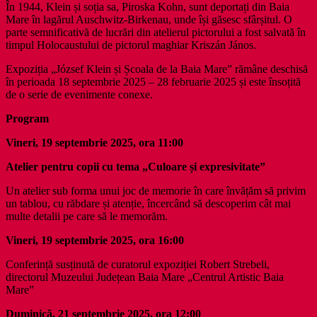
În 1944, Klein și soția sa, Piroska Kohn, sunt deportați din Baia
Mare în lagărul Auschwitz-Birkenau, unde își găsesc sfârșitul. O
parte semnificativă de lucrări din atelierul pictorului a fost salvată în
timpul Holocaustului de pictorul maghiar Kriszán János.
Expoziția „József Klein și Școala de la Baia Mare” rămâne deschisă
în perioada 18 septembrie 2025 – 28 februarie 2025 și este însoțită
de o serie de evenimente conexe.
Program
Vineri, 19 septembrie 2025, ora 11:00
Atelier pentru copii cu tema „Culoare și expresivitate”
Un atelier sub forma unui joc de memorie în care învățăm să privim
un tablou, cu răbdare și atenție, încercând să descoperim cât mai
multe detalii pe care să le memorăm.
Vineri, 19 septembrie 2025, ora 16:00
Conferință susținută de curatorul expoziției Robert Strebeli,
directorul Muzeului Județean Baia Mare „Centrul Artistic Baia
Mare”
Duminică, 21 septembrie 2025, ora 12:00