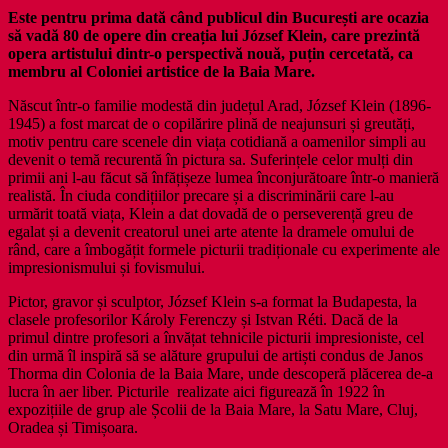
Este pentru prima dată când publicul din București are ocazia
să vadă 80 de opere din creația lui József Klein, care prezintă
opera artistului dintr-o perspectivă nouă, puțin cercetată, ca
membru al Coloniei artistice de la Baia Mare.
Născut într-o familie modestă din județul Arad, József Klein (1896-
1945) a fost marcat de o copilărire plină de neajunsuri și greutăți,
motiv pentru care scenele din viața cotidiană a oamenilor simpli au
devenit o temă recurentă în pictura sa. Suferințele celor mulți din
primii ani l-au făcut să înfățișeze lumea înconjurătoare într-o manieră
realistă. În ciuda condițiilor precare și a discriminării care l-au
urmărit toată viața, Klein a dat dovadă de o perseverență greu de
egalat și a devenit creatorul unei arte atente la dramele omului de
rând, care a îmbogățit formele picturii tradiționale cu experimente ale
impresionismului și fovismului.
Pictor, gravor și sculptor, József Klein s-a format la Budapesta, la
clasele profesorilor Károly Ferenczy și Istvan Réti. Dacă de la
primul dintre profesori a învățat tehnicile picturii impresioniste, cel
din urmă îl inspiră să se alăture grupului de artiști condus de Janos
Thorma din Colonia de la Baia Mare, unde descoperă plăcerea de-a
lucra în aer liber. Picturile realizate aici figurează în 1922 în
expozițiile de grup ale Școlii de la Baia Mare, la Satu Mare, Cluj,
Oradea și Timișoara.