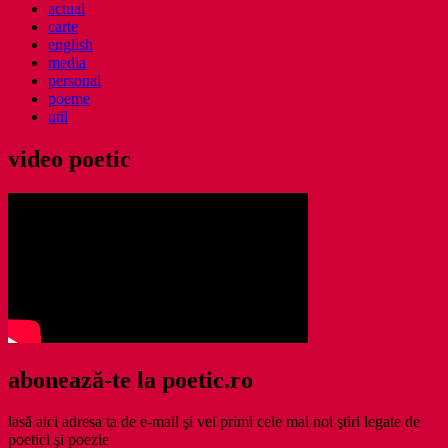
actual
carte
english
media
personal
poeme
util
video poetic
abonează-te la poetic.ro
lasă aici adresa ta de e-mail şi vei primi cele mai noi ştiri legate de
poetici şi poezie