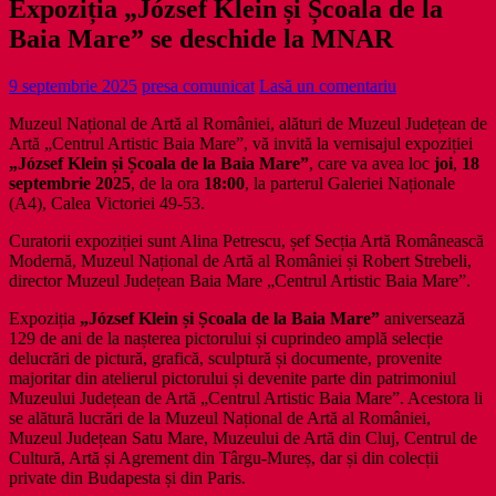
Expoziția „József Klein și Școala de la
Baia Mare” se deschide la MNAR
9 septembrie 2025
presa comunicat
Lasă un comentariu
Muzeul Național de Artă al României, alături de Muzeul Județean de
Artă „Centrul Artistic Baia Mare”, vă invită la vernisajul expoziției
„József Klein și Școala de la Baia Mare”
, care va avea loc
joi
,
18
septembrie 2025
, de la ora
18:00
, la parterul Galeriei Naționale
(A4), Calea Victoriei 49-53.
Curatorii expoziției sunt Alina Petrescu, șef Secția Artă Românească
Modernă, Muzeul Național de Artă al României și Robert Strebeli,
director Muzeul Județean Baia Mare „Centrul Artistic Baia Mare”.
Expoziția
„József Klein și Școala de la Baia Mare”
aniversează
129 de ani de la nașterea pictorului și cuprindeo amplă selecție
delucrări de pictură, grafică, sculptură și documente, provenite
majoritar din atelierul pictorului și devenite parte din patrimoniul
Muzeului Județean de Artă „Centrul Artistic Baia Mare”. Acestora li
se alătură lucrări de la Muzeul Național de Artă al României,
Muzeul Județean Satu Mare, Muzeului de Artă din Cluj, Centrul de
Cultură, Artă și Agrement din Târgu-Mureș, dar și din colecții
private din Budapesta și din Paris.