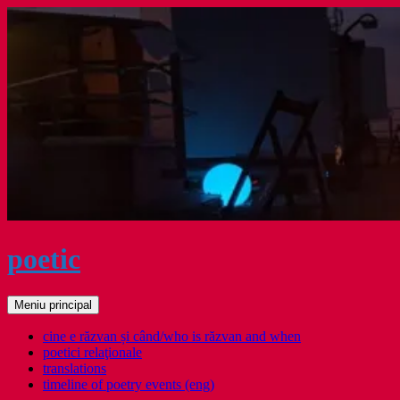
Sari
la
conținut
poetic
Caută
Meniu principal
cine e răzvan și când/who is răzvan and when
poetici relaţionale
translations
timeline of poetry events (eng)