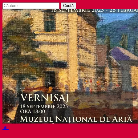
Caută
după:
util