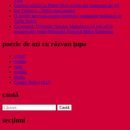
Vică
Energia poeziei la Poetic Hub și prin alte platforme de azi
Ion Zubascu - 100% viata poeziei
O privire necesara asupra poemelor comuniste publicate de
Gellu Naum
Cu respect, Domnule Nicolae Manolescu vă rog să vă
retrageţi din juriul Premiului Naţional Mihai Eminescu
poezie de azi cu răzvan ţupa
actual
poeme
carte
english
media
Cookie Policy (EU)
caută
Caută
după:
secţiuni