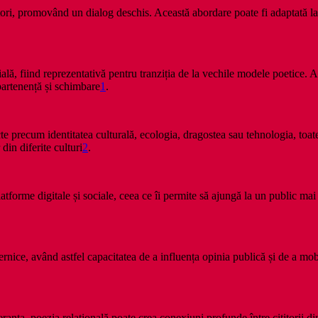
titori, promovând un dialog deschis. Această abordare poate fi adaptată la 
lă, fiind reprezentativă pentru tranziția de la vechile modele poetice. 
apartenență și schimbare
1
.
cte precum identitatea culturală, ecologia, dragostea sau tehnologia, toa
din diferite culturi
2
.
atforme digitale și sociale, ceea ce îi permite să ajungă la un public mai
ternice, având astfel capacitatea de a influența opinia publică și de a m
anța, poezia relațională poate crea conexiuni profunde între cititorii di