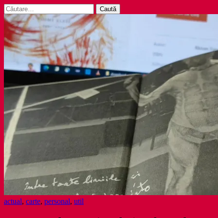
Caută
după:
actual
,
carte
,
personal
,
util