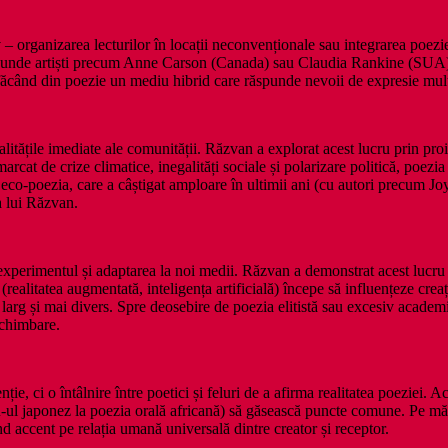
 organizarea lecturilor în locații neconvenționale sau integrarea poeziei
, unde artiști precum Anne Carson (Canada) sau Claudia Rankine (SUA) co
 făcând din poezie un mediu hibrid care răspunde nevoii de expresie multi
 realitățile imediate ale comunității. Răzvan a explorat acest lucru prin 
marcat de crize climatice, inegalități sociale și polarizare politică, poez
eco-poezia, care a câștigat amploare în ultimii ani (cu autori precum J
a lui Răzvan.
 experimentul și adaptarea la noi medii. Răzvan a demonstrat acest lucru p
litatea augmentată, inteligența artificială) începe să influențeze creația 
 larg și mai divers. Spre deosebire de poezia elitistă sau excesiv acade
schimbare.
ție, ci o întâlnire între poetici și feluri de a afirma realitatea poeziei. 
haiku-ul japonez la poezia orală africană) să găsească puncte comune. Pe m
ând accent pe relația umană universală dintre creator și receptor.