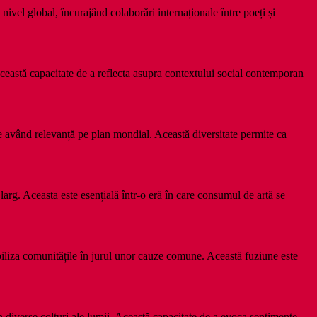
nivel global, încurajând colaborări internaționale între poeți și
Această capacitate de a reflecta asupra contextului social contemporan
te având relevanță pe plan mondial. Această diversitate permite ca
 larg. Aceasta este esențială într-o eră în care consumul de artă se
obiliza comunitățile în jurul unor cauze comune. Această fuziune este
n diverse colțuri ale lumii. Această capacitate de a evoca sentimente