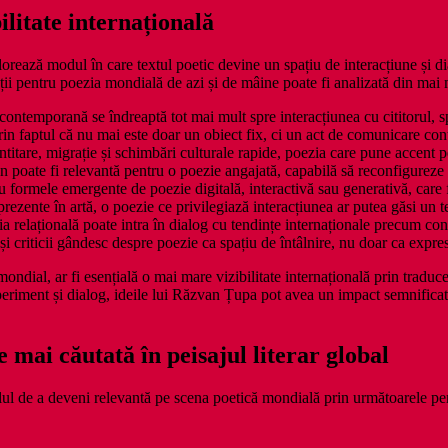
ilitate internațională
ează modul în care textul poetic devine un spațiu de interacțiune și dial
ții pentru poezia mondială de azi și de mâine poate fi analizată din mai 
ontemporană se îndreaptă tot mai mult spre interacțiunea cu cititorul, s
 prin faptul că nu mai este doar un obiect fix, ci un act de comunicare con
titare, migrație și schimbări culturale rapide, poezia care pune accent p
 poate fi relevantă pentru o poezie angajată, capabilă să reconfigureze re
 formele emergente de poezie digitală, interactivă sau generativă, care f
 prezente în artă, o poezie ce privilegiază interacțiunea ar putea găsi un te
a relațională poate intra în dialog cu tendințe internaționale precum co
i criticii gândesc despre poezie ca spațiu de întâlnire, nu doar ca expre
ial, ar fi esențială o mai mare vizibilitate internațională prin traduceri,
ment și dialog, ideile lui Răzvan Țupa pot avea un impact semnificativ as
e mai căutată în peisajul literar global
lul de a deveni relevantă pe scena poetică mondială prin următoarele pe