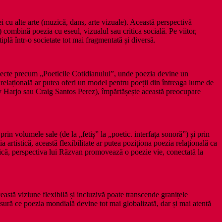
 cu alte arte (muzică, dans, arte vizuale). Această perspectivă
mbină poezia cu eseul, vizualul sau critica socială. Pe viitor,
plă într-o societate tot mai fragmentată și diversă.
proiecte precum „Poeticile Cotidianului”, unde poezia devine un
ia relațională ar putea oferi un model pentru poeții din întreaga lume de
oy Harjo sau Craig Santos Perez), împărtășește această preocupare
rin volumele sale (de la „fetiș” la „poetic. interfața sonoră”) și prin
artistică, această flexibilitate ar putea poziționa poezia relațională ca
mică, perspectiva lui Răzvan promovează o poezie vie, conectată la
Această viziune flexibilă și incluzivă poate transcende granițele
ăsură ce poezia mondială devine tot mai globalizată, dar și mai atentă