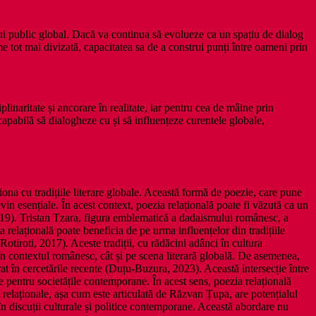
nui public global. Dacă va continua să evolueze ca un spațiu de dialog
me tot mai divizată, capacitatea sa de a construi punți între oameni prin
inaritate și ancorare în realitate, iar pentru cea de mâine prin
 capabilă să dialogheze cu și să influențeze curentele globale,
na cu tradițiile literare globale. Această formă de poezie, care pune
 devin esențiale. În acest context, poezia relațională poate fi văzută ca un
2019). Tristan Tzara, figura emblematică a dadaismului românesc, a
 relațională poate beneficia de pe urma influențelor din tradițiile
otiroti, 2017). Aceste tradiții, cu rădăcini adânci în cultura
în contextul românesc, cât și pe scena literară globală. De asemenea,
rat în cercetările recente (Duțu-Buzura, 2023). Această intersecție între
e pentru societățile contemporane. În acest sens, poezia relațională
iei relaționale, așa cum este articulată de Răzvan Țupa, are potențialul
 în discuții culturale și politice contemporane. Această abordare nu