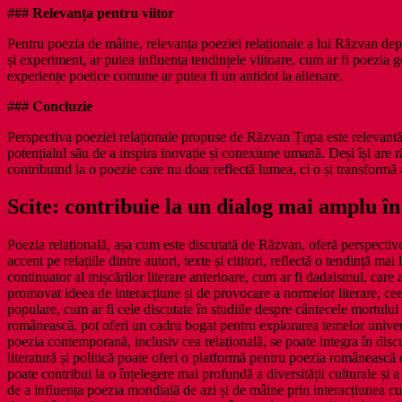
### Relevanța pentru viitor
Pentru poezia de mâine, relevanța poeziei relaționale a lui Răzvan depi
și experiment, ar putea influența tendințele viitoare, cum ar fi poezia g
experiențe poetice comune ar putea fi un antidot la alienare.
### Concluzie
Perspectiva poeziei relaționale propuse de Răzvan Țupa este relevantă pe
potențialul său de a inspira inovație și conexiune umană. Deși își are ră
contribuind la o poezie care nu doar reflectă lumea, ci o și transformă 
Scite: contribuie la un dialog mai amplu în
Poezia relațională, așa cum este discutată de Răzvan, oferă perspectiv
accent pe relațiile dintre autori, texte și cititori, reflectă o tendință m
continuator al mișcărilor literare anterioare, cum ar fi dadaismul, ca
promovat ideea de interacțiune și de provocare a normelor literare, ceea
populare, cum ar fi cele discutate în studiile despre cântecele mortului
românească, pot oferi un cadru bogat pentru explorarea temelor universa
poezia contemporană, inclusiv cea relațională, se poate integra în discu
literatură și politică poate oferi o platformă pentru poezia românească
poate contribui la o înțelegere mai profundă a diversității culturale și a
de a influența poezia mondială de azi și de mâine prin interacțiunea cu 