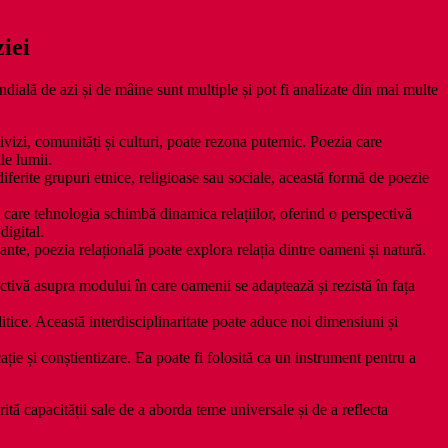
iei
ială de azi și de mâine sunt multiple și pot fi analizate din mai multe
ivizi, comunități și culturi, poate rezona puternic. Poezia care
le lumii.
re diferite grupuri etnice, religioase sau sociale, această formă de poezie
n care tehnologia schimbă dinamica relațiilor, oferind o perspectivă
digital.
nte, poezia relațională poate explora relația dintre oameni și natură.
ectivă asupra modului în care oamenii se adaptează și rezistă în fața
litice. Această interdisciplinaritate poate aduce noi dimensiuni și
ie și conștientizare. Ea poate fi folosită ca un instrument pentru a
ită capacității sale de a aborda teme universale și de a reflecta