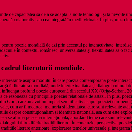
nde de capacitatea sa de a se adapta la noile tehnologii și la nevoile u
enerată colaborativ sau cea integrată în medii virtuale. În plus, într-o lu
ntru poezia mondială de azi prin accentul pe interactivitate, interdiscipl
dăcinile în contextul românesc, universalitatea și flexibilitatea sa o fac
activ.
 cadrul literaturii mondiale.
e interesante asupra modului în care poezia contemporană poate interacțio
ai largă în literatura mondială, unde intertextualitatea și dialogul cultural
re a influențat profund poezia europeană din secolul XX (Orita-Serban, 
 ce rezonează cu principiile poeziei relaționale de astăzi. În plus, poezia
 din Gorj, care au avut un impact semnificativ asupra poeziei europene (R
le, cum ar fi moartea, memoria și identitatea, care sunt relevante atât 
țiile despre constituționalism și identitate națională, așa cum este explo
 de a se afirma pe scena internațională, abordând teme care sunt relevant
 dialogului între diferite tradiții literare. În concluzie, perspectiva poez
tradițiile literare anterioare, explorarea temelor universale și integrarea