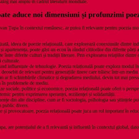
ialog mai amplu în cadrul literaturii mondiale.
oate aduce noi dimensiuni și profunzimi poez
van Țupa în contextul românesc, ar putea fi relevante pentru poezia mond
izată, ideea de poezie relațională, care explorează conexiunile dintre ind
i apartenența, poate găsi un ecou în rândul cititorilor din diferite părți a
 între diferite culturi și tradiții literare. Prin explorarea relațiilor dint
i culturale.
ofund influențate de tehnologie. Poezia relațională poate explora modul î
eosebit de relevant pentru generațiile tinere care trăiesc într-un mediu 
 ar fi schimbările climatice și degradarea mediului, devin tot mai pressa
ea în problemele de mediu.
ize sociale, politice și economice, poezia relațională poate oferi o persp
nic pentru exprimarea speranței, rezilienței și solidarității.
uențe din alte discipline, cum ar fi sociologia, psihologia sau științele po
n public divers.
și provocatoare, poezia relațională poate juca un rol important în educaț
 are potențialul de a fi relevantă și influentă în contextul global, dator