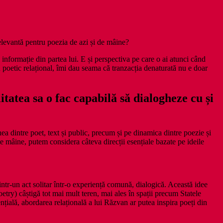
relevantă pentru poezia de azi și de mâine?
 informație din partea lui. E și perspectiva pe care o ai atunci când
cu poetic relațional, îmi dau seama că tranzacția denaturată nu e doar
itatea sa o fac capabilă să dialogheze cu și
a dintre poet, text și public, precum și pe dinamica dintre poezie și
e mâine, putem considera câteva direcții esențiale bazate pe ideile
intr-un act solitar într-o experiență comună, dialogică. Această idee
try) câștigă tot mai mult teren, mai ales în spații precum Statele
țială, abordarea relațională a lui Răzvan ar putea inspira poeți din