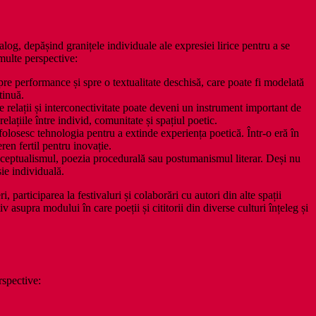
og, depășind granițele individuale ale expresiei lirice pentru a se
multe perspective:
pre performance și spre o textualitate deschisă, care poate fi modelată
tinuă.
e relații și interconectivitate poate deveni un instrument important de
lațiile între individ, comunitate și spațiul poetic.
olosesc tehnologia pentru a extinde experiența poetică. Într-o eră în
ren fertil pentru inovație.
nceptualismul, poezia procedurală sau postumanismul literar. Deși nu
sie individuală.
 participarea la festivaluri și colaborări cu autori din alte spații
upra modului în care poeții și cititorii din diverse culturi înțeleg și
rspective: