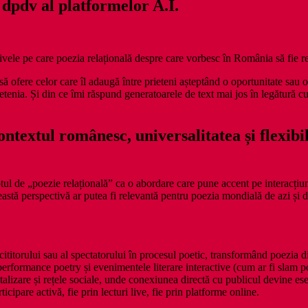
dpdv al platformelor A.I.
ctivele pe care poezia relațională despre care vorbesc în România să fie 
ă ofere celor care îl adaugă între prieteni așteptând o oportunitate sau o
rietenia. Și din ce îmi răspund generatoarele de text mai jos în legătură 
ntextul românesc, universalitatea și flexibil
l de „poezie relațională” ca o abordare care pune accent pe interacțiune
eastă perspectivă ar putea fi relevantă pentru poezia mondială de azi și d
cititorului sau al spectatorului în procesul poetic, transformând poezia d
formance poetry și evenimentele literare interactive (cum ar fi slam poe
lizare și rețele sociale, unde conexiunea directă cu publicul devine esen
cipare activă, fie prin lecturi live, fie prin platforme online.