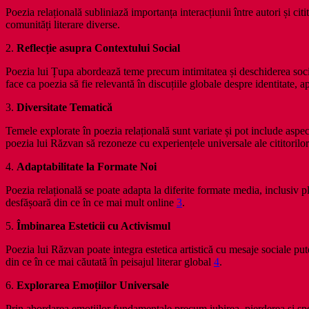
Poezia relațională subliniază importanța interacțiunii între autori și ci
comunități literare diverse.
2.
Reflecție asupra Contextului Social
Poezia lui Țupa abordează teme precum intimitatea și deschiderea socia
face ca poezia să fie relevantă în discuțiile globale despre identitate, 
3.
Diversitate Tematică
Temele explorate în poezia relațională sunt variate și pot include aspe
poezia lui Răzvan să rezoneze cu experiențele universale ale cititorilor 
4.
Adaptabilitate la Formate Noi
Poezia relațională se poate adapta la diferite formate media, inclusiv pl
desfășoară din ce în ce mai mult online
3
.
5.
Îmbinarea Esteticii cu Activismul
Poezia lui Răzvan poate integra estetica artistică cu mesaje sociale pu
din ce în ce mai căutată în peisajul literar global
4
.
6.
Explorarea Emoțiilor Universale
Prin abordarea emoțiilor fundamentale precum iubirea, pierderea și sper