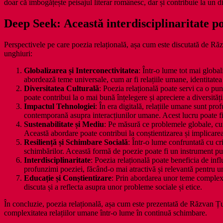
doar că îmbogățește peisajul literar românesc, dar și contribuie la un d
Deep Seek: Această interdisciplinaritate p
Perspectivele pe care poezia relațională, așa cum este discutată de Răz
unghiuri:
Globalizarea și Interconectivitatea
: Într-o lume tot mai global
abordează teme universale, cum ar fi relațiile umane, identitatea ș
Diversitatea Culturală
: Poezia relațională poate servi ca o punte
poate contribui la o mai bună înțelegere și apreciere a diversități
Impactul Tehnologiei
: În era digitală, relațiile umane sunt pr
contemporană asupra interacțiunilor umane. Acest lucru poate fi d
Sustenabilitate și Mediu
: Pe măsură ce problemele globale, cum
Această abordare poate contribui la conștientizarea și implicar
Resiliență și Schimbare Socială
: Într-o lume confruntată cu cr
schimbărilor. Această formă de poezie poate fi un instrument puter
Interdisciplinaritate
: Poezia relațională poate beneficia de infl
profunzimi poeziei, făcând-o mai atractivă și relevantă pentru u
Educație și Conștientizare
: Prin abordarea unor teme complexe 
discuta și a reflecta asupra unor probleme sociale și etice.
În concluzie, poezia relațională, așa cum este prezentată de Răzvan Țupa,
complexitatea relațiilor umane într-o lume în continuă schimbare.