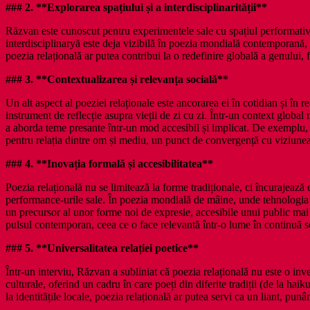
### 2. **Explorarea spațiului și a interdisciplinarității**
Răzvan este cunoscut pentru experimentele sale cu spațiul performativ –
interdisciplinaryă este deja vizibilă în poezia mondială contemporană
poezia relațională ar putea contribui la o redefinire globală a genului,
### 3. **Contextualizarea și relevanța socială**
Un alt aspect al poeziei relaționale este ancorarea ei în cotidian și în
instrument de reflecție asupra vieții de zi cu zi. Într-un context global 
a aborda teme presante într-un mod accesibil și implicat. De exemplu, 
pentru relația dintre om și mediu, un punct de convergență cu viziune
### 4. **Inovația formală și accesibilitatea**
Poezia relațională nu se limitează la forme tradiționale, ci încurajează
performance-urile sale. În poezia mondială de mâine, unde tehnologia (rea
un precursor al unor forme noi de expresie, accesibile unui public mai
pulsul contemporan, ceea ce o face relevantă într-o lume în continuă 
### 5. **Universalitatea relației poetice**
Într-un interviu, Răzvan a subliniat că poezia relațională nu este o inven
culturale, oferind un cadru în care poeți din diferite tradiții (de la 
la identitățile locale, poezia relațională ar putea servi ca un liant, pun