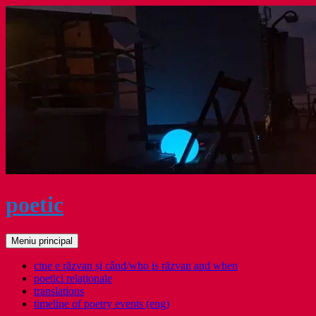
Sari
la
conținut
poetic
Caută
Meniu principal
cine e răzvan și când/who is răzvan and when
poetici relaţionale
translations
timeline of poetry events (eng)