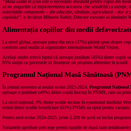
“Masa caldă în școli este o necesitate imediată pentru copiii din medii 
să ne asigurăm că implementarea acestora este urmărită cu atenție, de
autoritățile competente – din educație, sănătate, agricultură – dar și 
copilului”, a declarat Mihaela Nabăr, Director executiv al fundației
Alimentația copiilor din medii defavorizate
La nivel global, aproape patru din zece (37%) părinți spun despre copiii
conform unui studiu al organizației internaționale World Vision.
Același studiu relevă faptul că aproape jumătate (45%) dintre copiii sub
85% susțin ca guvernele să finanțeze un program alimentar la școală.
Programul Național Masă Sănătoasă (PN
În primul semestru al anului școlar 2023-2024,
Programul Național Ma
aproape o jumătate (49%) dintre copiii înscriși în PNMS, care au primit
La nivel național, 9% dintre școlile incluse în eșantionul studiului 
treimi dintre școlile beneficiare (63%) PNMS au optat pentru varianta
Pentru anul școlar 2024-2025, peste 2.200 de şcoli au inclus programu
Variantele aprobate prin lege pentru tipurile de masă sunt următoarele: