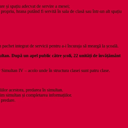
are și spațiu adecvat de servire a mesei;
propriu, hrana putând fi servită în sala de clasă sau într-un alt spațiu
n pachet integrat de servicii pentru a-i încuraja să meargă la școală.
ultan. După un apel public către școli, 22 unități de învățământ
 Simultan IV – acolo unde în structura clasei sunt patru clase.
iliilor acestora, predarea în simultan.
im simultan și completarea informațiilor.
e predare.