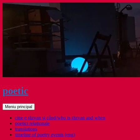
Sari
la
conținut
poetic
Caută
Meniu principal
cine e răzvan și când/who is răzvan and when
poetici relaţionale
translations
timeline of poetry events (eng)