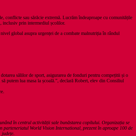
urale, conflicte sau sărăcie extremă. Lucrăm îndeaproape cu comunitățile
 inclusiv prin intermediul școlilor.
a nivel global asupra urgenței de a combate malnutriția în rândul
tarea sălilor de sport, asigurarea de fonduri pentru compețitii și o
oi să putem lua masa la școală.”, declară Robert, elev din Consiliul
re.
ând în centrul activității sale bunăstarea copilului. Organizația se
din parteneriatul World Vision International, prezent în aproape 100 de
 județe.