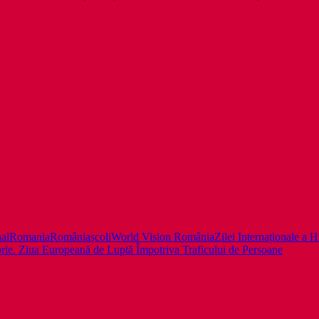
al
Romania
România
școli
World Vision România
Zilei Internaționale a H
rie. Ziua Europeană de Luptă Împotriva Traficului de Persoane