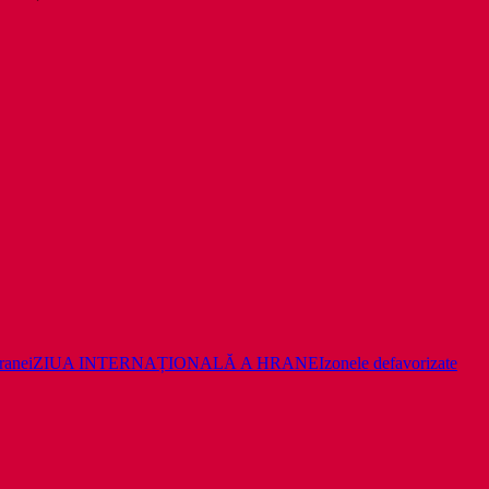
ranei
ZIUA INTERNAȚIONALĂ A HRANEI
zonele defavorizate