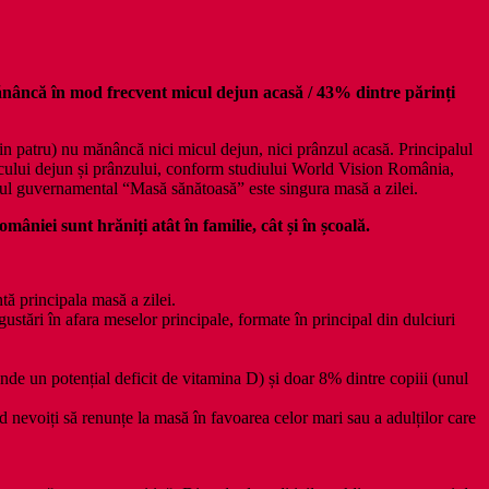
 în mod frecvent micul dejun acasă / 43% dintre părinți
n patru) nu mănâncă nici micul dejun, nici prânzul acasă. Principalul
 micului dejun și prânzului, conform studiului World Vision România,
mul guvernamental “Masă sănătoasă” este singura masă a zilei.
mâniei sunt hrăniți atât în familie, cât și în școală.
tă principala masă a zilei.
ustări în afara meselor principale, formate în principal din dulciuri
unde un potențial deficit de vitamina D) și doar 8% dintre copiii (unul
 nevoiți să renunțe la masă în favoarea celor mari sau a adulților care