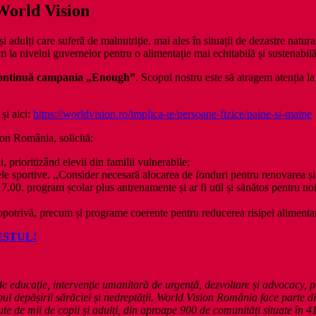
World Vision
i adulți care suferă de malnutriție, mai ales în situații de dezastre nat
m la nivelul guvernelor pentru o alimentație mai echitabilă și sustenabilă,
continuă campania „Enough”
. Scopul nostru este să atragem atenția l
și aici:
https://worldvision.ro/implica-te/persoane-fizice/paine-si-maine
on România, solicită:
 prioritizând elevii din familii vulnerabile;
sportive. ,,Consider necesară alocarea de fonduri pentru renovarea și do
 17.00, program școlar plus antrenamente și ar fi util și sănătos pentru n
deopotrivă, precum și programe coerente pentru reducerea risipei alimenta
DESTUL!
ducație, intervenție umanitară de urgență, dezvoltare și advocacy, pun
opul depășirii sărăciei și nedreptății. World Vision România face parte 
te de mii de copii și adulți, din aproape 900 de comunități situate în 41