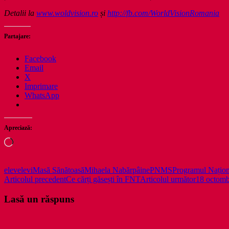
Detalii la
www.woldvision.ro
și
http://fb.com/WorldVisionRomania
Partajare:
Facebook
Email
X
Imprimare
WhatsApp
Apreciază:
Încarc...
elev
elevi
Masă Sănătoasă
Mihaela Nabăr
pâine
PNMS
Programul Națion
Navigare
Articolul precedent
Ce cărți găsești în FNT
Articolul următor
18 octomb
în
Lasă un răspuns
articole