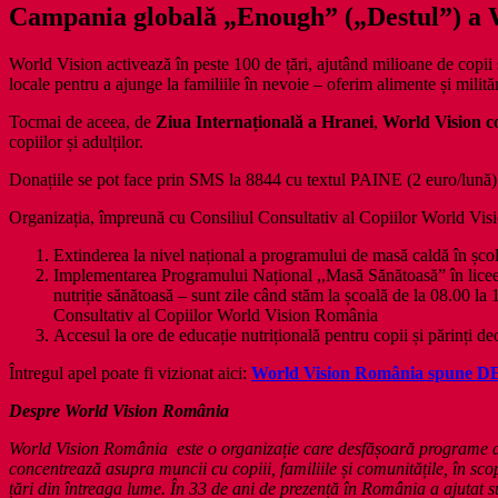
Campania globală „Enough” („Destul”) a 
World Vision activează în peste 100 de țări, ajutând milioane de copii ș
locale pentru a ajunge la familiile în nevoie – oferim alimente și milită
Tocmai de aceea, de
Ziua Internațională a Hranei
,
World Vision 
copiilor și adulților.
Donațiile se pot face prin SMS la 8844 cu textul PAINE (2 euro/lună) 
Organizația, împreună cu Consiliul Consultativ al Copiilor World Visi
Extinderea la nivel național a programului de masă caldă în școli,
Implementarea Programului Național ,,Masă Sănătoasă” în liceele 
nutriție sănătoasă – sunt zile când stăm la școală de la 08.00 la
Consultativ al Copiilor World Vision România
Accesul la ore de educație nutrițională pentru copii și părinți 
Întregul apel poate fi vizionat aici:
World Vision România spune 
Despre World Vision România
World Vision România este o organizație care desfășoară programe de e
concentrează asupra muncii cu copiii, familiile și comunitățile, în sc
țări din întreaga lume. În 33 de ani de prezență în România a ajutat su