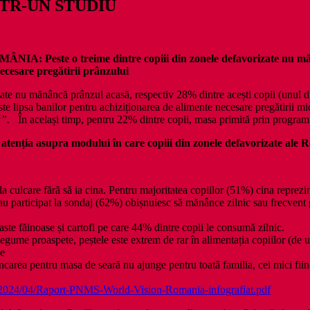
TR-UN STUDIU
 o treime dintre copiii din zonele defavorizate nu mănâncă
ecesare pregătirii prânzului
ate nu mănâncă prânzul acasă, respectiv 28% dintre acești copii (unul di
 este lipsa banilor pentru achiziționarea de alimente necesare pregătirii
ă”.
În același timp, pentru 22% dintre copii, masa primită prin progra
 atenția asupra
modului în care copiii din zonele defavorizate ale Ro
 culcare fără să ia cina. Pentru majoritatea copiilor (51%) cina reprezin
 au participat la sondaj (62%) obișnuiesc să mănânce zilnic sau frecvent g
ste făinoase și cartofi pe care 44% dintre copii le consumă zilnic.
legume proaspete, peștele este extrem de rar în alimentația copiilor (de 
ie
carea pentru masa de seară nu ajunge pentru toată familia, cei mici fiind
s/2024/04/Raport-PNMS-World-Vision-Romania-infografiat.pdf