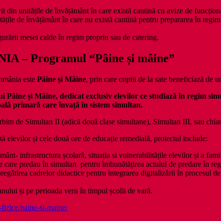
ii din unitățile de învățământ în care există cantină cu avize de funcțion
itățile de învățământ în care nu există cantină pentru prepararea în regim 
igurării mesei calde în regim propriu sau de catering.
A – Programul “P
âine și mâine”
România este
Pâine și Mâine
, prin care copiii de la sate beneficiază de u
 Pâine și Mâine, dedicat exclusiv elevilor ce studiază în regim sim
oală primară care învață în sistem simultan.
orbim de Simultan II (adică două clase simultane), Simultan III, sau chiar
tă elevilor și cele două ore de educație remedială, proiectul include:
ânt- infrastructura școlară, situația si vulnerabilitățile elevilor și a fam
e care predau în simultan pentru îmbunătățirea actului de predare în reg
pregătirea cadrelor didactice pentru integrarea digitalizării în procesul d
nului și pe perioada verii în timpul școlii de vară.
-fizice/paine-si-maine/