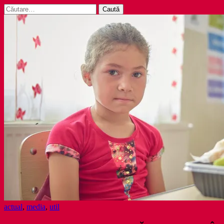
Caută
după:
actual
,
media
,
util