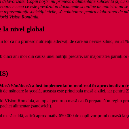
defavorizate. Copiii noștri nu primesc o alimentație suficientă și, cu si
oarece ceea ce este prevăzut în documente și ordine de ministru nu se 
pe reprezentanții societății civile, să colaboreze pentru elaborarea de 
 World Vision România.
 la nivel global
 lor că nu primesc nutrienții adecvați de care au nevoie zilnic, iar 21% a
 cinci ani mor din cauza unei nutriții precare, iar majoritatea părinților
MS)
să Sănătoasă a fost implementat în mod real în aproximativ o trei
 de mâncare la școală, aceasta este principala masă a zilei, iar pentru 22
World Vision România, au optat pentru o masă caldă preparată în regim p
 pachet alimentar (sandwich).
l masă caldă, adică aproximativ 650.000 de copii vor primi o masă la ş