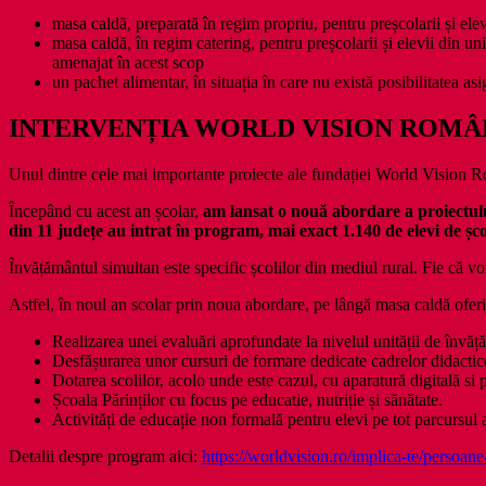
masa caldă, preparată în regim propriu, pentru preșcolarii și elev
masa caldă, în regim catering, pentru preșcolarii și elevii din un
amenajat în acest scop
un pachet alimentar, în situația în care nu există posibilitatea as
INTERVENȚIA WORLD VISION ROMÂNI
Unul dintre cele mai importante proiecte ale fundației World Vision 
Începând cu acest an școlar,
am lansat o nouă abordare a proiectului
din 11 județe au intrat în program, mai exact 1.140 de elevi de șc
Învățământul simultan este specific școlilor din mediul rural. Fie că v
Astfel, în noul an scolar prin noua abordare, pe lângă masa caldă oferi
Realizarea unei evaluări aprofundate la nivelul unității de învățăm
Desfășurarea unor cursuri de formare dedicate cadrelor didactic
Dotarea scolilor, acolo unde este cazul, cu aparatură digitală si 
Școala Părinților cu focus pe educatie, nutriție și sănătate.
Activități de educație non formală pentru elevi pe tot parcursul a
Detalii despre program aici:
https://worldvision.ro/implica-te/persoane