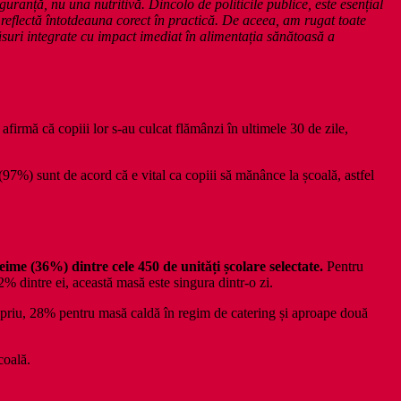
guranță, nu una nutritivă. Dincolo de politicile publice, este esențial
reflectă întotdeauna corect în practică. De aceea, am rugat toate
măsuri integrate cu impact imediat în alimentația sănătoasă a
firmă că copiii lor s-au culcat flămânzi în ultimele 30 de zile,
 (97%) sunt de acord că e vital ca copiii să mănânce la școală, astfel
me (36%) dintre cele 450 de unități școlare selectate.
Pentru
% dintre ei, această masă este singura dintr-o zi.
ropriu, 28% pentru masă caldă în regim de catering și aproape două
coală.