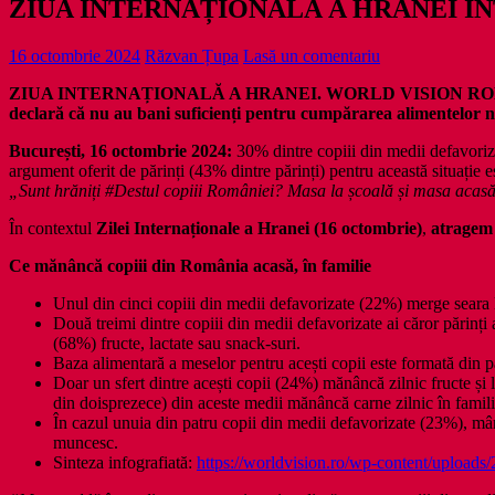
ZIUA INTERNAȚIONALĂ A HRANEI ÎN
16 octombrie 2024
Răzvan Țupa
Lasă un comentariu
ZIUA INTERNAȚIONALĂ A HRANEI. WORLD VISION ROMÂNIA: Peste
declară că nu au bani suficienți pentru cumpărarea alimentelor n
București, 16 octombrie 2024:
30% dintre copiii din medii defavoriz
argument oferit de părinți (43% dintre părinți) pentru această situație
„Sunt hrăniți #Destul copiii României? Masa la școală și masa acas
În contextul
Zilei Internaționale a Hranei (16 octombrie)
,
atragem
Ce mănâncă copiii din România acasă, în familie
Unul din cinci copiii din medii defavorizate (22%) merge seara la
Două treimi dintre copiii din medii defavorizate ai căror părinți
(68%) fructe, lactate sau snack-suri.
Baza alimentară a meselor pentru acești copii este formată din pa
Doar un sfert dintre acești copii (24%) mănâncă zilnic fructe și 
din doisprezece) din aceste medii mănâncă carne zilnic în famil
În cazul unuia din patru copii din medii defavorizate (23%), mân
muncesc.
Sinteza infografiată:
https://worldvision.ro/wp-content/upload