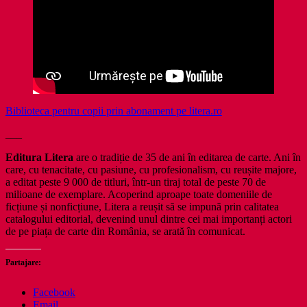
Biblioteca pentru copii prin abonament pe litera.ro
___
Editura Litera
are o tradiție de 35 de ani în editarea de carte. Ani în
care, cu tenacitate, cu pasiune, cu profesionalism, cu reușite majore,
a editat peste 9 000 de titluri, într-un tiraj total de peste 70 de
milioane de exemplare. Acoperind aproape toate domeniile de
ficțiune și nonficțiune, Litera a reușit să se impună prin calitatea
catalogului editorial, devenind unul dintre cei mai importanți actori
de pe piața de carte din România, se arată în comunicat.
Partajare:
Facebook
Email