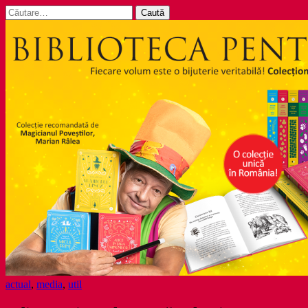
Caută
după:
actual
,
media
,
util