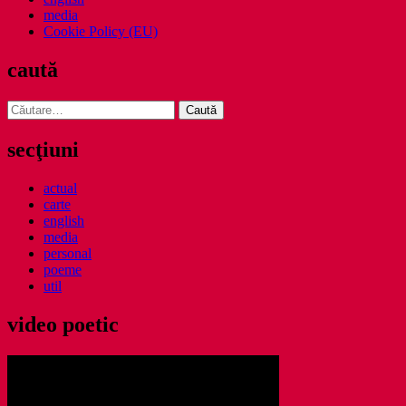
media
Cookie Policy (EU)
caută
Caută
după:
secţiuni
actual
carte
english
media
personal
poeme
util
video poetic