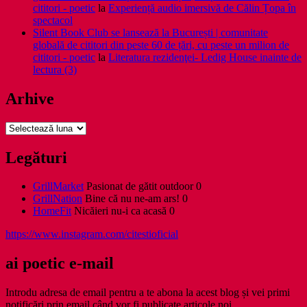
cititori - poetic
la
Experiență audio imersivă de Călin Țopa în
spectacol
Silent Book Club se lansează la București | comunitate
globală de cititori din peste 60 de țări, cu peste un milion de
cititori - poetic
la
Literatura rezidenţei- Ledig House inainte de
lectura (3)
Arhive
Arhive
Legături
GrillMarket
Pasionat de gătit outdoor 0
GrillNation
Bine că nu ne-am ars! 0
HomeFit
Nicăieri nu-i ca acasă 0
https://www.instagram.com/citestioficial
ai poetic e-mail
Introdu adresa de email pentru a te abona la acest blog și vei primi
notificări prin email când vor fi publicate articole noi.