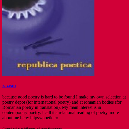
razvan
because good poetry is hard to be found I make my own selection at
poetry depot (for international poetry) and at romanian bodies (for
Romanian poetry in translation). My main interest is in
contemporary poetry. I call it a relational reading of poetry. more
about me here: https://poetic.ro