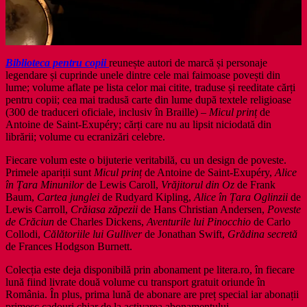
Biblioteca pentru copii
reunește autori de marcă și personaje
legendare și cuprinde unele dintre cele mai faimoase povești din
lume; volume aflate pe lista celor mai citite, traduse și reeditate cărți
pentru copii; cea mai tradusă carte din lume după textele religioase
(300 de traduceri oficiale, inclusiv în Braille) –
Micul prinț
de
Antoine de Saint-Exupéry; cărți care nu au lipsit niciodată din
librării; volume cu ecranizări celebre.
Fiecare volum este o bijuterie veritabilă, cu un design de poveste.
Primele apariții sunt
Micul prinț
de Antoine de Saint-Exupéry,
Alice
în Țara Minunilor
de Lewis Caroll,
Vrăjitorul din Oz
de Frank
Baum,
Cartea junglei
de Rudyard Kipling,
Alice în Țara Oglinzii
de
Lewis Carroll,
Crăiasa zăpezii
de Hans Christian Andersen,
Poveste
de Crăciun
de Charles Dickens,
Aventurile lui Pinocchio
de Carlo
Collodi,
Călătoriile lui Gulliver
de Jonathan Swift,
Grădina secretă
de Frances Hodgson Burnett.
Colecția este deja disponibilă prin abonament pe litera.ro, în fiecare
lună fiind livrate două volume cu transport gratuit oriunde în
România. În plus, prima lună de abonare are preț special iar abonații
primesc cadouri chiar de la activarea abonamentului.