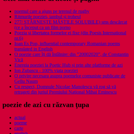
poemul care a ajuns pe terenul de rugby
Ritmurile poeziei- iambul și troheul
277/ STÂRNEȘTE MĂȘTILE SOLUBILE) sms descărcat
(ce a început ca un film porno
Poezia şi libertatea formelor ei fixe (din Poesis International
nr.6)
Ioan Es Pop, influential contemporary Romanian poems
translated in English
O poezie care îți dă întâlnire: din ”20002020”, de Constantin
Vică
Energia poeziei la Poetic Hub și prin alte platforme de azi
Ion Zubascu - 100% viata poeziei
O privire necesara asupra poemelor comuniste publicate de
Gellu Naum
Cu respect, Domnule Nicolae Manolescu vă rog să vă
retrageţi din juriul Premiului Naţional Mihai Eminescu
poezie de azi cu răzvan ţupa
actual
poeme
carte
english