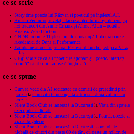
ce se scrie
Story time poezia lui Răzvan și poeticul pe înțelesul A.I.
Aurora Venturini, revelația târzie a literaturii argentiniene, și
noi traduceri din Annie Ernaux și Ahmet Altan – noutăți
Anansi. World Fiction
CNDB propune 11 piese noi de dans după Laboaratoarele
Academiei de Dans și Performance
Familia ne aduce împreună! Festivalul familiei, ediția a VI-a,
la Iași
Ce gust ai zice că au ”poetic relațional” și ”poetic. interfața
sonoră” când sunt traduse în înghețată
ce se spune
Cum se vede din AI societatea cu demisii de președinți prin
poezie
la
Cum citește inteligența artificială două volume cu
poezie
Silent Book Club se lansează la București
la
Viaţa din spatele
execuţiilor culturale
Silent Book Club se lansează la București
la
Foarţă, poezie şi
vizual la galerie
Silent Book Club se lansează la București | comunitate
globală de cititori din peste 60 de țări, cu peste un milion de