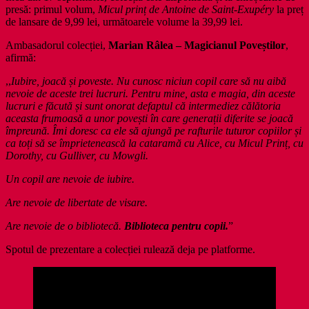
presă: primul volum,
Micul prinț de Antoine de Saint-Exupéry
la preț
de lansare de 9,99 lei, următoarele volume la 39,99 lei.
Ambasadorul colecției,
Marian Râlea – Magicianul Poveștilor
,
afirmă:
,,
Iubire, joacă și poveste. Nu cunosc niciun copil care să nu aibă
nevoie de aceste trei lucruri. Pentru mine, asta e magia, din aceste
lucruri e făcută și sunt onorat defaptul că intermediez călătoria
aceasta frumoasă a unor povești în care generații diferite se joacă
împreună. Îmi doresc ca ele să ajungă pe rafturile tuturor copiilor și
ca toți să se împrietenească la cataramă cu Alice, cu Micul Prinț, cu
Dorothy, cu Gulliver, cu Mowgli.
Un copil are nevoie de iubire.
Are nevoie de libertate de visare.
Are nevoie de o bibliotecă.
Biblioteca pentru copii.
”
Spotul de prezentare a colecției rulează deja pe platforme.