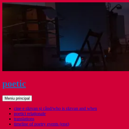
Sari
la
conținut
poetic
Caută
Meniu principal
cine e răzvan și când/who is răzvan and when
poetici relaţionale
translations
timeline of poetry events (eng)