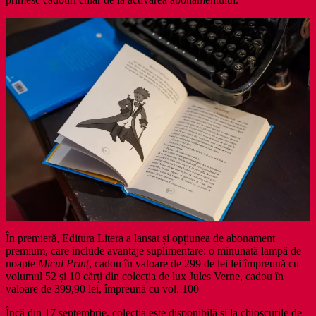
În premieră, Editura Litera a lansat și opțiunea de abonament
premium, care include avantaje suplimentare: o minunată lampă de
noapte
Micul Prinț
, cadou în valoare de 299 de lei lei împreună cu
volumul 52 și 10 cărți din colecția de lux Jules Verne, cadou în
valoare de 399,90 lei, împreună cu vol. 100
Încă din 17 septembrie, colecția este disponibilă și la chioșcurile de