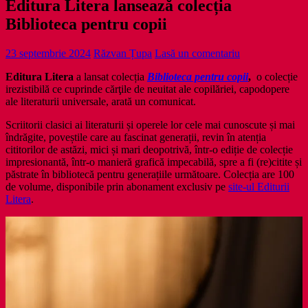
Editura Litera lansează colecția
Biblioteca pentru copii
23 septembrie 2024
Răzvan Țupa
Lasă un comentariu
Editura Litera
a lansat colecția
Biblioteca pentru copii
,
o colecție
irezistibilă ce cuprinde cărţile de neuitat ale copilăriei, capodopere
ale literaturii universale, arată un comunicat.
Scriitorii clasici ai literaturii și operele lor cele mai cunoscute și mai
îndrăgite, poveștile care au fascinat generații, revin în atenția
cititorilor de astăzi, mici și mari deopotrivă, într-o ediție de colecție
impresionantă, într-o manieră grafică impecabilă, spre a fi (re)citite și
păstrate în bibliotecă pentru generațiile următoare. Colecția are 100
de volume, disponibile prin abonament exclusiv pe
site-ul Editurii
Litera
.