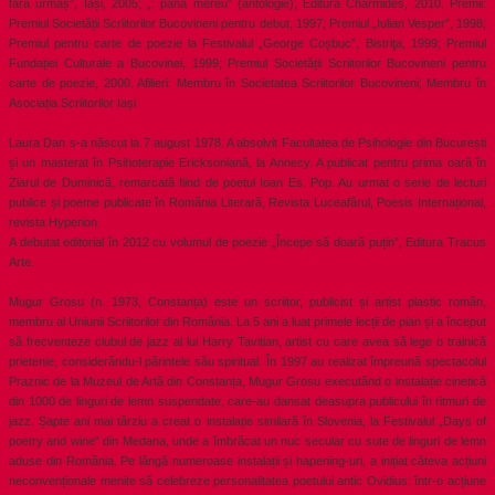
fără urmaș”, Iași, 2005; „: până mereu” (antologie), Editura Charmides, 2010. Premii:
Premiul Societății Scriitorilor Bucovineni pentru debut, 1997; Premiul „Iulian Vesper”, 1998;
Premiul pentru carte de poezie la Festivalul „George Coșbuc”, Bistriţa, 1999; Premiul
Fundației Culturale a Bucovinei, 1999; Premiul Societății Scriitorilor Bucovineni pentru
carte de poezie, 2000. Afilieri: Membru în Societatea Scriitorilor Bucovineni; Membru în
Asociația Scriitorilor Iași
Laura Dan s-a născut la 7 august 1978. A absolvit Facultatea de Psihologie din București
și un masterat în Psihoterapie Ericksoniană, la Annecy. A publicat pentru prima oară în
Ziarul de Duminică, remarcată fiind de poetul Ioan Es. Pop. Au urmat o serie de lecturi
publice și poeme publicate în România Literară, Revista Luceafărul, Poesis Internațional,
revista Hyperion.
A debutat editorial în 2012 cu volumul de poezie „Începe să doară puțin”, Editura Tracus
Arte.
Mugur Grosu (n. 1973, Constanța) este un scriitor, publicist și artist plastic român,
membru al Uniunii Scriitorilor din România. La 5 ani a luat primele lecții de pian și a început
să frecventeze clubul de jazz al lui Harry Tavitian, artist cu care avea să lege o trainică
prietenie, considerându-l părintele său spiritual. În 1997 au realizat împreună spectacolul
Praznic de la Muzeul de Artă din Constanța, Mugur Grosu executând o instalație cinetică
din 1000 de linguri de lemn suspendate, care-au dansat deasupra publicului în ritmuri de
jazz. Șapte ani mai târziu a creat o instalație similară în Slovenia, la Festivalul „Days of
poetry and wine“ din Medana, unde a îmbrăcat un nuc secular cu sute de linguri de lemn
aduse din România. Pe lângă numeroase instalații și hapening-uri, a inițiat câteva acțiuni
neconvenționale menite să celebreze personalitatea poetului antic Ovidius: într-o acțiune