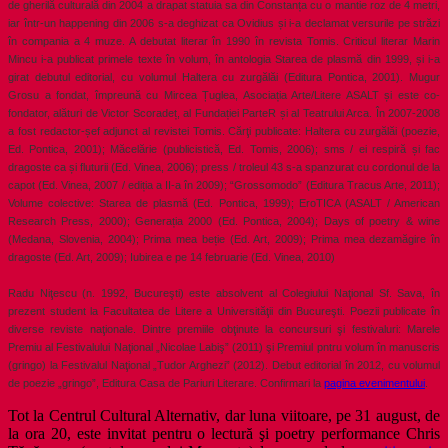
de gherilă culturală din 2004 a drapat statuia sa din Constanța cu o mantie roz de 4 metri,
iar într-un happening din 2006 s-a deghizat ca Ovidius și i-a declamat versurile pe străzi
în compania a 4 muze. A debutat literar în 1990 în revista Tomis. Criticul literar Marin
Mincu i-a publicat primele texte în volum, în antologia Starea de plasmă din 1999, și i-a
girat debutul editorial, cu volumul Haltera cu zurgălăi (Editura Pontica, 2001). Mugur
Grosu a fondat, împreună cu Mircea Țuglea, Asociația Arte/Litere ASALT și este co-
fondator, alături de Victor Scoradeț, al Fundației ParteR și al Teatrului Arca. În 2007-2008
a fost redactor-șef adjunct al revistei Tomis. Cărţi publicate: Haltera cu zurgălăi (poezie,
Ed. Pontica, 2001); Măcelărie (publicistică, Ed. Tomis, 2006); sms / ei respiră și fac
dragoste ca și fluturii (Ed. Vinea, 2006); press / troleul 43 s-a spanzurat cu cordonul de la
capot (Ed. Vinea, 2007 / ediția a II-a în 2009); “Grossomodo” (Editura Tracus Arte, 2011);
Volume colective: Starea de plasmă (Ed. Pontica, 1999); EroTICA (ASALT / American
Research Press, 2000); Generația 2000 (Ed. Pontica, 2004); Days of poetry & wine
(Medana, Slovenia, 2004); Prima mea beție (Ed. Art, 2009); Prima mea dezamăgire în
dragoste (Ed. Art, 2009); Iubirea e pe 14 februarie (Ed. Vinea, 2010)
Radu Niţescu (n. 1992, Bucureşti) este absolvent al Colegiului Naţional Sf. Sava, în
prezent student la Facultatea de Litere a Universităţii din Bucureşti. Poezii publicate în
diverse reviste naţionale. Dintre premiile obţinute la concursuri şi festivaluri: Marele
Premiu al Festivalului Naţional „Nicolae Labiş” (2011) şi Premiul pntru volum în manuscris
(gringo) la Festivalul Naţional „Tudor Arghezi” (2012). Debut editorial în 2012, cu volumul
de poezie „gringo”, Editura Casa de Pariuri Literare. Confirmari la
pagina evenimentului
.
Tot la Centrul Cultural Alternativ, dar luna viitoare, pe 31 august, de
la ora 20, este invitat pentru o lectură şi poetry performance Chris