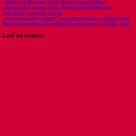
„Nights in White Satin“
Andra Rotaru
Centrul Cultural
Alternativ
chris tanasescu
Felix Nicolau
Iulia Militaru
Laura
Dan
Mugur Grosu
Radu Niţescu
Navigare
Articolul precedent
"poetrish" cu Abator Industries si Lights Out la
libraria Bastilia
Articolul următor
Interventii poetice ChisinEU 2010
în
articole
Lasă un răspuns