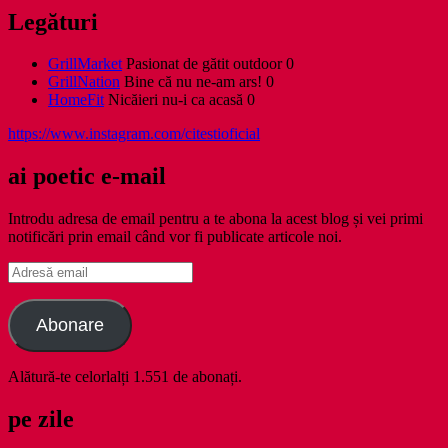
Legături
GrillMarket
Pasionat de gătit outdoor 0
GrillNation
Bine că nu ne-am ars! 0
HomeFit
Nicăieri nu-i ca acasă 0
https://www.instagram.com/citestioficial
ai poetic e-mail
Introdu adresa de email pentru a te abona la acest blog și vei primi
notificări prin email când vor fi publicate articole noi.
Adresă
email
Abonare
Alătură-te celorlalți 1.551 de abonați.
pe zile