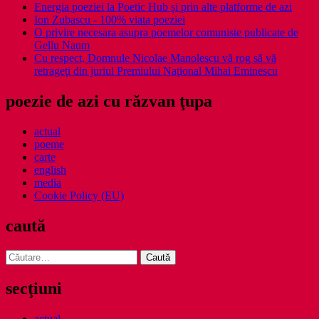
Energia poeziei la Poetic Hub și prin alte platforme de azi
Ion Zubascu - 100% viata poeziei
O privire necesara asupra poemelor comuniste publicate de
Gellu Naum
Cu respect, Domnule Nicolae Manolescu vă rog să vă
retrageţi din juriul Premiului Naţional Mihai Eminescu
poezie de azi cu răzvan ţupa
actual
poeme
carte
english
media
Cookie Policy (EU)
caută
Caută
după:
secţiuni
actual