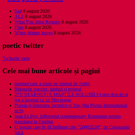
Sad
8 august 2026
ALF
8 august 2026
What You Send Returns
8 august 2026
Flies
8 august 2026
When Winter leaves
8 august 2026
poetic twitter
Twiturile mele
Cele mai bune articole și pagini
poemul care a ajuns pe terenul de rugby
Ritmurile poeziei- iambul și troheul
277/ STÂRNEȘTE MĂȘTILE SOLUBILE) sms descărcat
(ce a început ca un film porno
Poezia şi libertatea formelor ei fixe (din Poesis International
nr.6)
Ioan Es Pop, influential contemporary Romanian poems
translated in English
O poezie care îți dă întâlnire: din ”20002020”, de Constantin
Vică