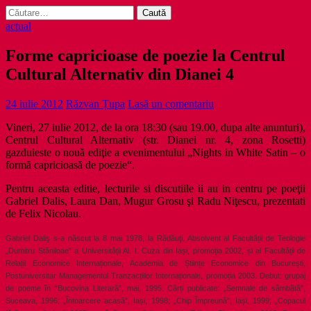
Caută
după:
actual
Forme capricioase de poezie la Centrul
Cultural Alternativ din Dianei 4
24 iulie 2012
Răzvan Țupa
Lasă un comentariu
Vineri, 27 iulie 2012, de la ora 18:30 (sau 19.00, dupa alte anunturi),
Centrul Cultural Alternativ (str. Dianei nr. 4, zona Rosetti)
gazduieste o nouă ediţie a evenimentului „Nights in White Satin – o
formă capricioasă de poezie“.
Pentru aceasta editie, lecturile si discutiile ii au in centru pe poeţii
Gabriel Dalis, Laura Dan, Mugur Grosu şi Radu Niţescu, prezentati
de Felix Nicolau.
Gabriel Daliş s-a născut la 8 mai 1978, la Rădăuţi. Absolvent al Facultății de Teologie
„Dumitru Stăniloae” a Universității Al. I. Cuza din Iași, promoția 2002, și al Facultății de
Relații Economice Internaționale, Academia de Științe Economice din București,
Postuniversitar Managementul Tranzacțiilor Internaționale, promoția 2003. Debut: grupaj
de poeme în “Bucovina Literară”, mai, 1995. Cărți publicate: „Semnale de sâmbătă”,
Suceava, 1996; „Întoarcere acasă”, Iași, 1998; „Chip Împreună”, Iași, 1999; „Copacul