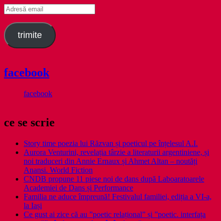
Adresă
email
trimite
facebook
facebook
ce se scrie
Story time poezia lui Răzvan și poeticul pe înțelesul A.I.
Aurora Venturini, revelația târzie a literaturii argentiniene, și
noi traduceri din Annie Ernaux și Ahmet Altan – noutăți
Anansi. World Fiction
CNDB propune 11 piese noi de dans după Laboaratoarele
Academiei de Dans și Performance
Familia ne aduce împreună! Festivalul familiei, ediția a VI-a,
la Iași
Ce gust ai zice că au ”poetic relațional” și ”poetic. interfața