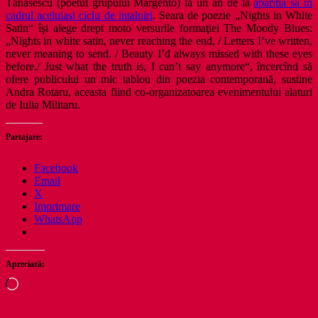
Tănăsescu (poetul grupului Margento) la un an de la
aparitia sa in
cadrul aceluiasi ciclu de intalniri
. Seara de poezie „Nights in White
Satin“ îşi alege drept moto versurile formaţiei The Moody Blues:
„Nights in white satin, never reaching the end, / Letters I’ve written,
never meaning to send. / Beauty I’d always missed with these eyes
before./ Just what the truth is, I can’t say anymore“, încercînd să
ofere publicului un mic tablou din poezia contemporană, sustine
Andra Rotaru, aceasta fiind co-organizatoarea evenimentului alaturi
de Iulia Militaru.
Partajare:
Facebook
Email
X
Imprimare
WhatsApp
Apreciază:
Încarc...