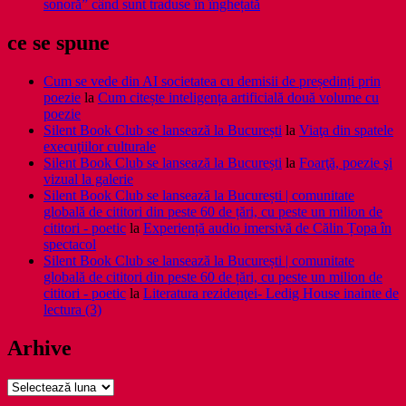
sonoră” când sunt traduse în înghețată
ce se spune
Cum se vede din AI societatea cu demisii de președinți prin
poezie
la
Cum citește inteligența artificială două volume cu
poezie
Silent Book Club se lansează la București
la
Viaţa din spatele
execuţiilor culturale
Silent Book Club se lansează la București
la
Foarţă, poezie şi
vizual la galerie
Silent Book Club se lansează la București | comunitate
globală de cititori din peste 60 de țări, cu peste un milion de
cititori - poetic
la
Experiență audio imersivă de Călin Țopa în
spectacol
Silent Book Club se lansează la București | comunitate
globală de cititori din peste 60 de țări, cu peste un milion de
cititori - poetic
la
Literatura rezidenţei- Ledig House inainte de
lectura (3)
Arhive
Arhive