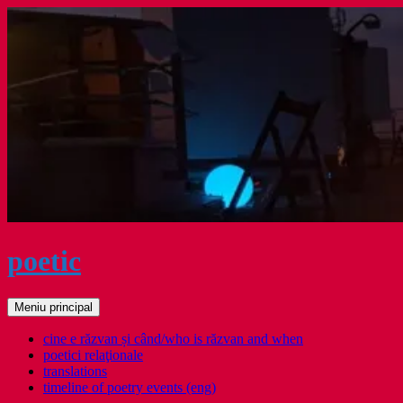
Sari
la
conținut
poetic
Caută
Meniu principal
cine e răzvan și când/who is răzvan and when
poetici relaţionale
translations
timeline of poetry events (eng)