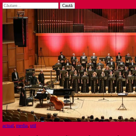
Caută
după:
actual
,
media
,
util