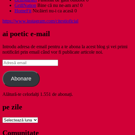
GrillNation
Bine că nu ne-am ars! 0
HomeFit
Nicăieri nu-i ca acasă 0
https://www.instagram.com/citestioficial
ai poetic e-mail
Introdu adresa de email pentru a te abona la acest blog și vei primi
notificări prin email când vor fi publicate articole noi.
Adresă
email
Abonare
Alătură-te celorlalți 1.551 de abonați.
pe zile
pe
zile
Comunitate