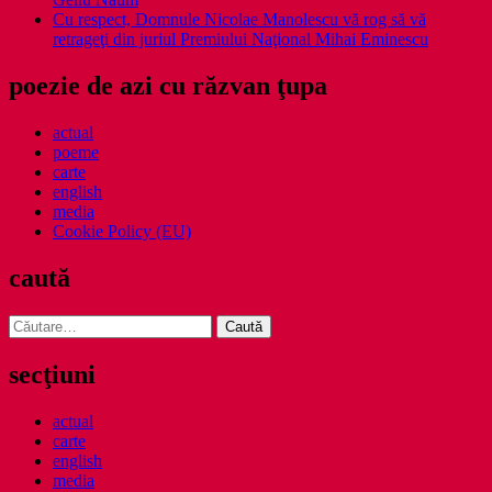
Cu respect, Domnule Nicolae Manolescu vă rog să vă
retrageţi din juriul Premiului Naţional Mihai Eminescu
poezie de azi cu răzvan ţupa
actual
poeme
carte
english
media
Cookie Policy (EU)
caută
Caută
după:
secţiuni
actual
carte
english
media