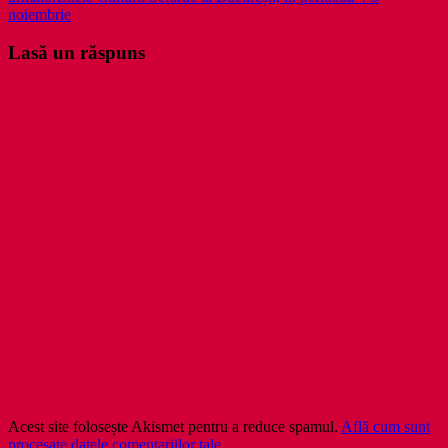
articole
noiembrie
Lasă un răspuns
Acest site folosește Akismet pentru a reduce spamul.
Află cum sunt
procesate datele comentariilor tale
.