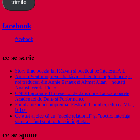
trimite
facebook
facebook
ce se scrie
Story time poezia lui Răzvan și poeticul pe înțelesul A.I.
Aurora Venturini, revelația târzie a literaturii argentiniene, și
noi traduceri din Annie Ernaux și Ahmet Altan – noutăți
Anansi. World Fiction
CNDB propune 11 piese noi de dans după Laboaratoarele
Academiei de Dans și Performance
Familia ne aduce împreună! Festivalul familiei, ediția a VI-a,
la Iași
Ce gust ai zice că au ”poetic relațional” și ”poetic. interfața
sonoră” când sunt traduse în înghețată
ce se spune