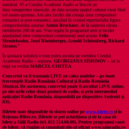
numărul 85 a Corului Academic Radio se înscrie pe
linia omagierilor muzicale, de data aceasta spațiul cultural vizat fiind
cel austro-german. Am ales lucrări din creația unor compozitori
romantici și post-romantici, așezând în centrul repertoriului figura
compozitorului austriac
Anton Bruckner
, de la nașterea căruia
sărbătorim 200 de ani. Vom regăsi în programul serii și lucrări
aparținând altor compozitori comemorați anul acesta:
Felix
Mendelssohn, Josef Rheinberger, Arnold Schöenberg, Richard
Strauss
.”
În ipostază solistică o vom putea asculta pe membra Corului
Academic Radio – soprana
GEORGIANA SIMONOV
– iar la
orgă va evolua
MARCEL COSTEA
.
Concertul va fi transmis LIVE pe calea undelor – pe toate
frecvenţele Radio România Cultural şi Radio România
Muzical. De asemenea, concertul poate fi ascultat LIVE online,
pe site-urile
celor două posturi de radio, și prin intermediul
aplicației Radio România, disponibilă pe dispozitive Android și
iOS.
Biletele sunt disponibile în sistem online
pe
www.bilete.ro
și în
Rețeaua Bilete.ro.
Biletele se pot achiziționa și de la casa de
bilete a Sălii Radio (tel.
021 314.68.00). Pentru programul casei
de bilete, vă rugăm să consultați site-ul oficial
www.salaradio.ro