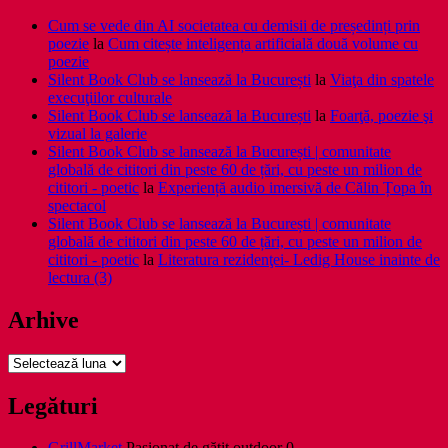
Cum se vede din AI societatea cu demisii de președinți prin
poezie
la
Cum citește inteligența artificială două volume cu
poezie
Silent Book Club se lansează la București
la
Viaţa din spatele
execuţiilor culturale
Silent Book Club se lansează la București
la
Foarţă, poezie şi
vizual la galerie
Silent Book Club se lansează la București | comunitate
globală de cititori din peste 60 de țări, cu peste un milion de
cititori - poetic
la
Experiență audio imersivă de Călin Țopa în
spectacol
Silent Book Club se lansează la București | comunitate
globală de cititori din peste 60 de țări, cu peste un milion de
cititori - poetic
la
Literatura rezidenţei- Ledig House inainte de
lectura (3)
Arhive
Arhive
Legături
GrillMarket
Pasionat de gătit outdoor 0