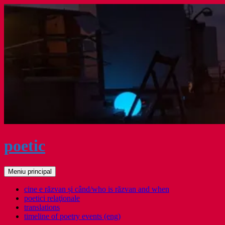
Sari
la
conținut
poetic
Caută
Meniu principal
cine e răzvan și când/who is răzvan and when
poetici relaţionale
translations
timeline of poetry events (eng)