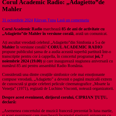
Corul Academic Radio: „Adagietto”de
Mahler
31 octombrie 2024
Răzvan Țupa
Lasă un comentariu
Corul Academic Radio
marchează
85 de ani de activitate cu
„Adagietto”de Mahler în versiune corală
, arată un comunicat.
Ați ascultat vreodată celebrul „Adagietto”din Simfonia a 5-a de
Mahler
în versiune corală?
CORUL ACADEMIC RADIO
propune publicului șansa de a audia această superbă partitură într-o
transcriptie pentru cor à cappella, în concertul programat
joi, 7
noiembrie 2024 (19.00)
și care inaugurează stagiunea aniversară cu
numărul 85 ani pentru ansamblul Radio România.
Considerată una dintre creațiile simfonice cele mai emoționante
compuse vreodată, „Adagietto” a devenit o pagină muzicală extrem
de cunoscută și grație celebrei pelicule cinematografice „Moarte la
Veneția” (1971), regizată de Luchino Visconti, notează organizatorii.
Despre acest eveniment, dirijorul corului, CIPRIAN ȚUȚU,
declară:
„Asemenea concertului de muzică franceză prezentat în luna martie,
și acest eveniment care marchează începutul stagiunii aniversare cu