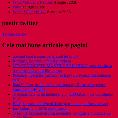
What You Send Returns
8 august 2026
Flies
8 august 2026
When Winter leaves
8 august 2026
poetic twitter
Twiturile mele
Cele mai bune articole și pagini
poemul care a ajuns pe terenul de rugby
Ritmurile poeziei- iambul și troheul
277/ STÂRNEȘTE MĂȘTILE SOLUBILE) sms descărcat
(ce a început ca un film porno
Poezia şi libertatea formelor ei fixe (din Poesis International
nr.6)
Ioan Es Pop, influential contemporary Romanian poems
translated in English
O poezie care îți dă întâlnire: din ”20002020”, de Constantin
Vică
Energia poeziei la Poetic Hub și prin alte platforme de azi
Ion Zubascu - 100% viata poeziei
O privire necesara asupra poemelor comuniste publicate de
Gellu Naum