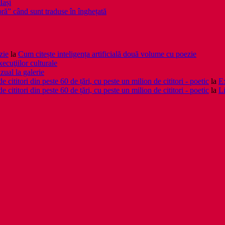
Iași
noră” când sunt traduse în înghețată
zie
la
Cum citește inteligența artificială două volume cu poezie
xecuţiilor culturale
zual la galerie
cititori din peste 60 de țări, cu peste un milion de cititori - poetic
la
Ex
cititori din peste 60 de țări, cu peste un milion de cititori - poetic
la
Li