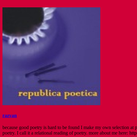
razvan
because good poetry is hard to be found I make my own selection at po
poetry. I call it a relational reading of poetry. more about me here: http