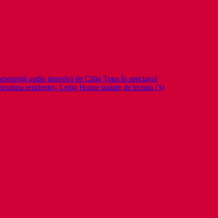
periență audio imersivă de Călin Țopa în spectacol
teratura rezidenţei- Ledig House inainte de lectura (3)