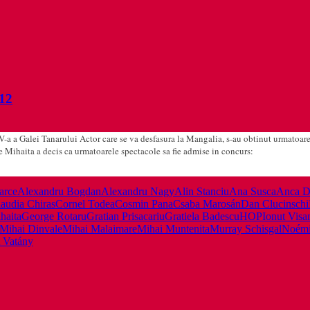
12
 XV-a a Galei Tanarului Actor care se va desfasura la Mangalia, s-au obtinut urmatoare
Mihaita a decis ca urmatoarele spectacole sa fie admise in concurs:
arce
Alexandru Bogdan
Alexandru Nagy
Alin Stanciu
Ana Susca
Anca D
audia Chiras
Cornel Todea
Cosmin Pana
Csaba Marosán
Dan Clucinschi
haita
George Rotaru
Gratian Prisacariu
Gratiela Badescu
HOP
Ionut Visa
Mihai Dinvale
Mihai Malaimare
Mihai Muntenita
Murray Schisgal
Noémi
t Vatány