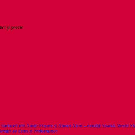
tici şi poezie
 noi traduceri din Annie Ernaux și Ahmet Altan – noutăți Anansi. World Fi
emiei de Dans și Performance