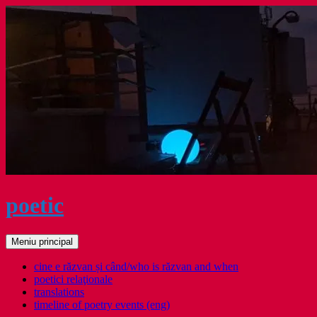
Sari
la
conținut
poetic
Caută
Meniu principal
cine e răzvan și când/who is răzvan and when
poetici relaţionale
translations
timeline of poetry events (eng)