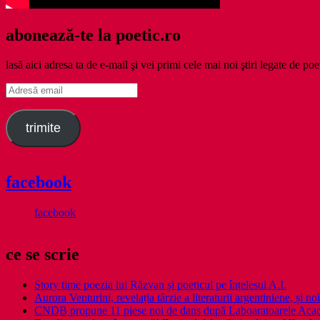
abonează-te la poetic.ro
lasă aici adresa ta de e-mail şi vei primi cele mai noi ştiri legate de poe
Adresă
email
trimite
facebook
facebook
ce se scrie
Story time poezia lui Răzvan și poeticul pe înțelesul A.I.
Aurora Venturini, revelația târzie a literaturii argentiniene, și
CNDB propune 11 piese noi de dans după Laboaratoarele Acad