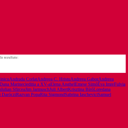
le rezultate:
inicu
Andrada Corlat
Andreea C. Hristu
Andreea Gabor
Andreea
Dana Marineci
editia a XV-a
Elena Anghel
Emese Simó
Éva Imre
Fulvia
n
Iulian Sfircea
Jim Jarmusch
Juli Albert
Krisztina Bíró
Loredana
 Daróczi
Razvan Popa
Rita Sigmond
Sabrina Iaschevici
Samuel