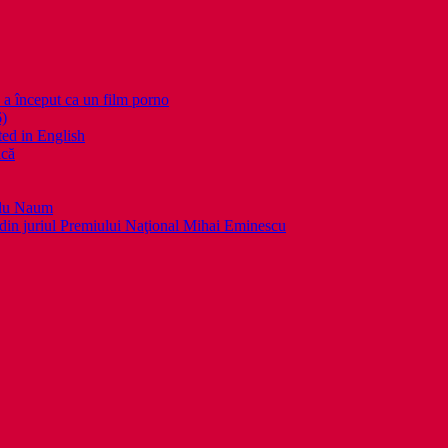
nceput ca un film porno
6)
ed in English
ică
llu Naum
din juriul Premiului Naţional Mihai Eminescu