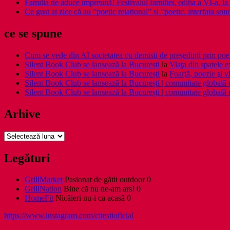
Familia ne aduce împreună! Festivalul familiei, ediția a VI-a, la 
Ce gust ai zice că au ”poetic relațional” și ”poetic. interfața so
ce se spune
Cum se vede din AI societatea cu demisii de președinți prin poe
Silent Book Club se lansează la București
la
Viaţa din spatele e
Silent Book Club se lansează la București
la
Foarţă, poezie şi vi
Silent Book Club se lansează la București | comunitate globală de 
Silent Book Club se lansează la București | comunitate globală de 
Arhive
Arhive
Legături
GrillMarket
Pasionat de gătit outdoor 0
GrillNation
Bine că nu ne-am ars! 0
HomeFit
Nicăieri nu-i ca acasă 0
https://www.instagram.com/citestioficial