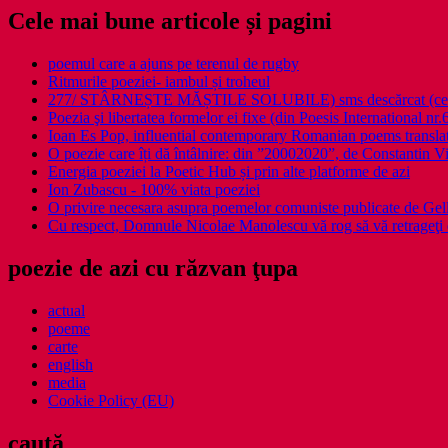
Cele mai bune articole și pagini
poemul care a ajuns pe terenul de rugby
Ritmurile poeziei- iambul și troheul
277/ STÂRNEȘTE MĂȘTILE SOLUBILE) sms descărcat (ce a î
Poezia şi libertatea formelor ei fixe (din Poesis International nr.
Ioan Es Pop, influential contemporary Romanian poems translat
O poezie care îți dă întâlnire: din ”20002020”, de Constantin V
Energia poeziei la Poetic Hub și prin alte platforme de azi
Ion Zubascu - 100% viata poeziei
O privire necesara asupra poemelor comuniste publicate de Ge
Cu respect, Domnule Nicolae Manolescu vă rog să vă retrageţi 
poezie de azi cu răzvan ţupa
actual
poeme
carte
english
media
Cookie Policy (EU)
caută