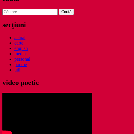
Caută
după:
secţiuni
actual
carte
english
media
personal
poeme
util
video poetic