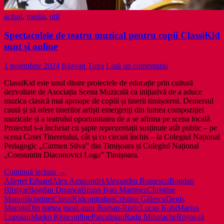
actual
,
media
,
util
Spectacolele de teatru muzical pentru copii ClassiKid
sunt și online
1 noiembrie 2024
Răzvan Țupa
Lasă un comentariu
ClassiKid este unul dintre proiectele de educație prin cultură
dezvoltate de Asociația Scena Muzicală ca inițiativă de a aduce
muzica clasică mai aproape de copiii și tinerii timișoreni. Demersul
caută și să ofere tinerilor artiști emergenți din lumea compoziției
muzicale și a teatrului oportunitatea de a se afirma pe scena locală.
Proiectul s-a încheiat cu șapte reprezentații susținute atât public – pe
scena Casei Tineretului, cât și cu circuit închis – la Colegiul Național
Pedagogic „Carmen Silva” din Timișoara și Colegiul Național
„Constantin Diaconovici Loga” Timișoara.
Spectacolele
Continuă lectura
→
de
Ailenei Eduard
Alex Amarandei
Alexandru Romescu
Bogdan
teatru
Blistyar
Bogdan Drumea
Bruno Ivan Martinez
Christine
muzical
Manoilă
clarinet
ClassiKid
contrabas
Cristina Gălescu
Denis
pentru
Mucuța
Din partea mea
Laura Roman-Ristic
Lucas Kohl
Marius
copii
Lupoian
Marko Ristic
online
Parcul
pian
Radu Mihalache
Roșoagă