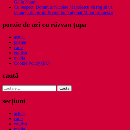
Gellu Naum
Cu respect, Domnule Nicolae Manolescu vă rog să vă
retrageţi din juriul Premiului Naţional Mihai Eminescu
poezie de azi cu răzvan ţupa
actual
poeme
carte
english
media
Cookie Policy (EU)
caută
Caută
după:
secţiuni
actual
carte
english
media