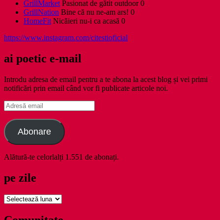
GrillMarket
Pasionat de gătit outdoor 0
GrillNation
Bine că nu ne-am ars! 0
HomeFit
Nicăieri nu-i ca acasă 0
https://www.instagram.com/citestioficial
ai poetic e-mail
Introdu adresa de email pentru a te abona la acest blog și vei primi
notificări prin email când vor fi publicate articole noi.
Adresă
email
Abonare
Alătură-te celorlalți 1.551 de abonați.
pe zile
pe
zile