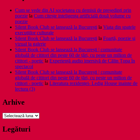
Cum se vede din AI societatea cu demisii de președinți prin
poezie
la
Cum citește inteligența artificială două volume cu
poezie
Silent Book Club se lansează la București
la
Viaţa din spatele
execuţiilor culturale
Silent Book Club se lansează la București
la
Foarţă, poezie şi
vizual la galerie
Silent Book Club se lansează la București | comunitate
globală de cititori din peste 60 de țări, cu peste un milion de
cititori - poetic
la
Experiență audio imersivă de Călin Țopa în
spectacol
Silent Book Club se lansează la București | comunitate
globală de cititori din peste 60 de țări, cu peste un milion de
cititori - poetic
la
Literatura rezidenţei- Ledig House inainte de
lectura (3)
Arhive
Arhive
Legături