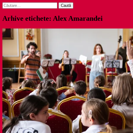
Caută
după:
Arhive etichete: Alex Amarandei