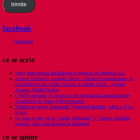
trimite
facebook
facebook
ce se scrie
Story time poezia lui Răzvan și poeticul pe înțelesul A.I.
Aurora Venturini, revelația târzie a literaturii argentiniene, și
noi traduceri din Annie Ernaux și Ahmet Altan – noutăți
Anansi. World Fiction
CNDB propune 11 piese noi de dans după Laboaratoarele
Academiei de Dans și Performance
Familia ne aduce împreună! Festivalul familiei, ediția a VI-a,
la Iași
Ce gust ai zice că au ”poetic relațional” și ”poetic. interfața
sonoră” când sunt traduse în înghețată
ce se spune