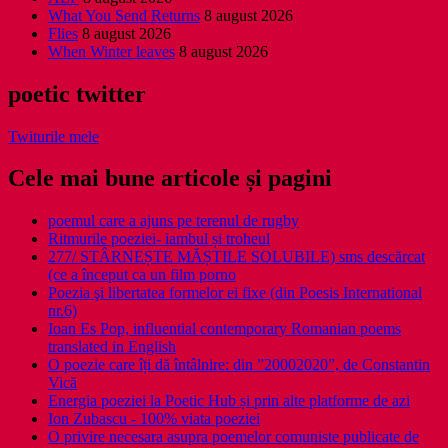
What You Send Returns
8 august 2026
Flies
8 august 2026
When Winter leaves
8 august 2026
poetic twitter
Twiturile mele
Cele mai bune articole și pagini
poemul care a ajuns pe terenul de rugby
Ritmurile poeziei- iambul și troheul
277/ STÂRNEȘTE MĂȘTILE SOLUBILE) sms descărcat
(ce a început ca un film porno
Poezia şi libertatea formelor ei fixe (din Poesis International
nr.6)
Ioan Es Pop, influential contemporary Romanian poems
translated in English
O poezie care îți dă întâlnire: din ”20002020”, de Constantin
Vică
Energia poeziei la Poetic Hub și prin alte platforme de azi
Ion Zubascu - 100% viata poeziei
O privire necesara asupra poemelor comuniste publicate de