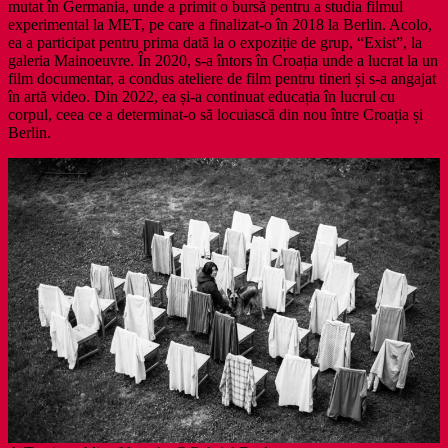
mutat în Germania, unde a primit o bursă pentru a studia filmul
experimental la MET, pe care a finalizat-o în 2018 la Berlin. Acolo,
ea a participat pentru prima dată la o expoziție de grup, “Exist”, la
galeria Mainoeuvre. În 2020, s-a întors în Croația unde a lucrat la un
film documentar, a condus ateliere de film pentru tineri și s-a angajat
în artă video. Din 2022, ea și-a continuat educația în lucrul cu
corpul, ceea ce a determinat-o să locuiască din nou între Croația și
Berlin.