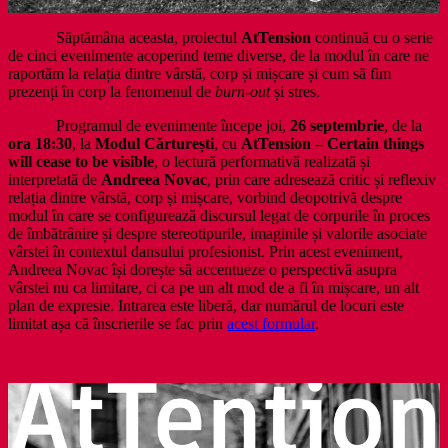
Săptămâna aceasta, proiectul
AtTension
continuă cu o serie
de cinci evenimente acoperind teme diverse, de la modul în care ne
raportăm la relația dintre vârstă, corp și mișcare și cum să fim
prezenți în corp la fenomenul de
burn-out
și stres.
Programul de evenimente începe joi,
26 septembrie
, de la
ora 18:30
, la
Modul Cărturești
, cu
AtTension – Certain things
will cease to be visible
, o lectură performativă realizată și
interpretată de
Andreea Novac
, prin care adresează critic și reflexiv
relația dintre vârstă, corp și mișcare, vorbind deopotrivă despre
modul în care se configurează discursul legat de corpurile în proces
de îmbătrânire și despre stereotipurile, imaginile și valorile asociate
vârstei în contextul dansului profesionist. Prin acest eveniment,
Andreea Novac își dorește să accentueze o perspectivă asupra
vârstei nu ca limitare, ci ca pe un alt mod de a fi în mișcare, un alt
plan de expresie. Intrarea este liberă, dar numărul de locuri este
limitat așa că înscrierile se fac prin
acest formular
.