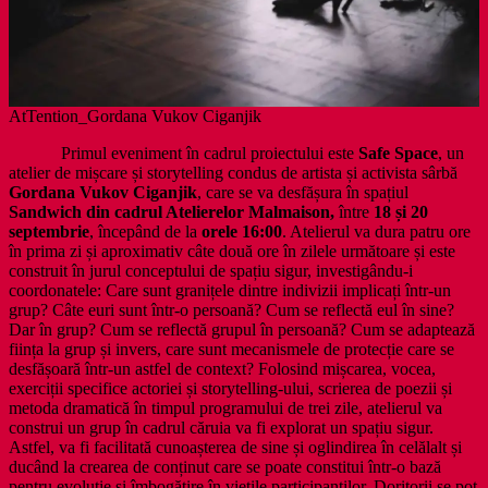
AtTention_Gordana Vukov Ciganjik
Primul eveniment în cadrul proiectului este
Safe Space
, un
atelier de mișcare și storytelling condus de artista și activista sârbă
Gordana Vukov Ciganjik
, care se va desfășura în spațiul
Sandwich din cadrul Atelierelor Malmaison,
între
18 și 20
septembrie
, începând de la
orele 16:00
. Atelierul va dura patru ore
în prima zi și aproximativ câte două ore în zilele următoare și este
construit în jurul conceptului de spațiu sigur, investigându-i
coordonatele: Care sunt granițele dintre indivizii implicați într-un
grup? Câte euri sunt într-o persoană? Cum se reflectă eul în sine?
Dar în grup? Cum se reflectă grupul în persoană? Cum se adaptează
ființa la grup și invers, care sunt mecanismele de protecție care se
desfășoară într-un astfel de context? Folosind mișcarea, vocea,
exerciții specifice actoriei și storytelling-ului, scrierea de poezii și
metoda dramatică în timpul programului de trei zile, atelierul va
construi un grup în cadrul căruia va fi explorat un spațiu sigur.
Astfel, va fi facilitată cunoașterea de sine și oglindirea în celălalt și
ducând la crearea de conținut care se poate constitui într-o bază
pentru evoluție și îmbogățire în viețile participanților. Doritorii se pot