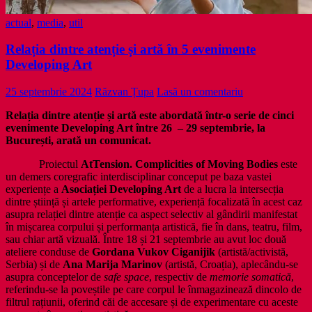
actual
,
media
,
util
Relația dintre atenție și artă în 5 evenimente
Developing Art
25 septembrie 2024
Răzvan Țupa
Lasă un comentariu
Relația dintre atenție și artă este abordată într-o serie de cinci
evenimente Developing Art între 26 – 29 septembrie, la
București, arată un comunicat.
Proiectul
AtTension. Complicities of Moving Bodies
este
un demers coregrafic interdisciplinar conceput pe baza vastei
experiențe a
Asociației Developing Art
de a lucra la intersecția
dintre știință și artele performative, experiență focalizată în acest caz
asupra relației dintre atenție ca aspect selectiv al gândirii manifestat
în mișcarea corpului și performanța artistică, fie în dans, teatru, film,
sau chiar artă vizuală. Între 18 și 21 septembrie au avut loc două
ateliere conduse de
Gordana Vukov Ciganijik
(artistă/activistă,
Serbia) și de
Ana Marija Marinov
(artistă, Croația), aplecându-se
asupra conceptelor de
safe space
, respectiv de
memorie somatică
,
referindu-se la poveștile pe care corpul le înmagazinează dincolo de
filtrul rațiunii, oferind căi de accesare și de experimentare cu aceste