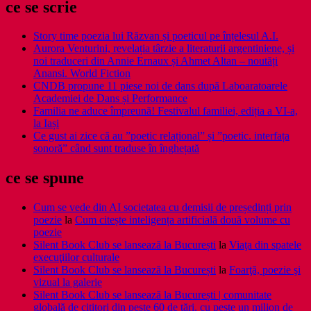
ce se scrie
Story time poezia lui Răzvan și poeticul pe înțelesul A.I.
Aurora Venturini, revelația târzie a literaturii argentiniene, și
noi traduceri din Annie Ernaux și Ahmet Altan – noutăți
Anansi. World Fiction
CNDB propune 11 piese noi de dans după Laboaratoarele
Academiei de Dans și Performance
Familia ne aduce împreună! Festivalul familiei, ediția a VI-a,
la Iași
Ce gust ai zice că au ”poetic relațional” și ”poetic. interfața
sonoră” când sunt traduse în înghețată
ce se spune
Cum se vede din AI societatea cu demisii de președinți prin
poezie
la
Cum citește inteligența artificială două volume cu
poezie
Silent Book Club se lansează la București
la
Viaţa din spatele
execuţiilor culturale
Silent Book Club se lansează la București
la
Foarţă, poezie şi
vizual la galerie
Silent Book Club se lansează la București | comunitate
globală de cititori din peste 60 de țări, cu peste un milion de