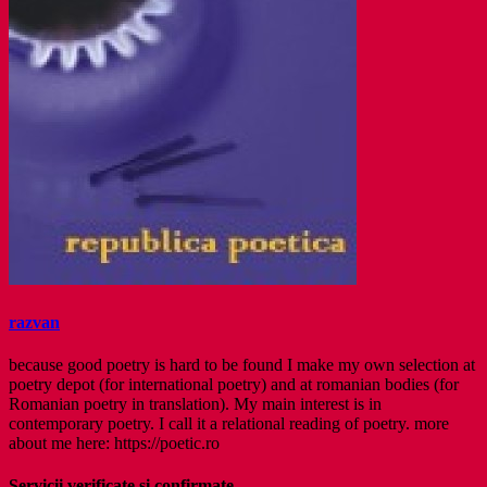
razvan
because good poetry is hard to be found I make my own selection at
poetry depot (for international poetry) and at romanian bodies (for
Romanian poetry in translation). My main interest is in
contemporary poetry. I call it a relational reading of poetry. more
about me here: https://poetic.ro
Servicii verificate și confirmate