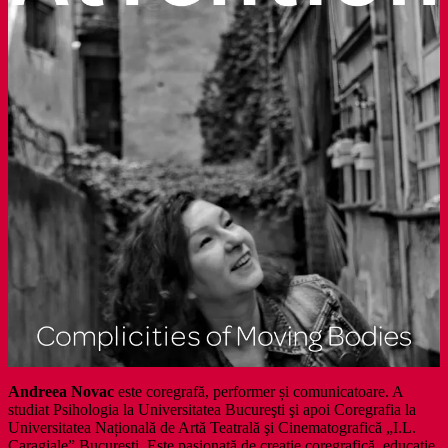
Andreea Novac
este coregrafă, performer și comunicatoare. A
studiat Psihologia la Universitatea Bucureşti şi apoi Coregrafia la
Universitatea Națională de Artă Teatrală şi Cinematografică „I.L.
Caragiale” București. Este pasionată de creaţie coregrafică, educaţie