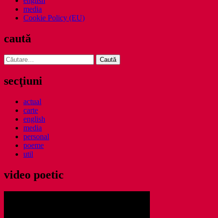
english
media
Cookie Policy (EU)
caută
Caută
după:
secţiuni
actual
carte
english
media
personal
poeme
util
video poetic