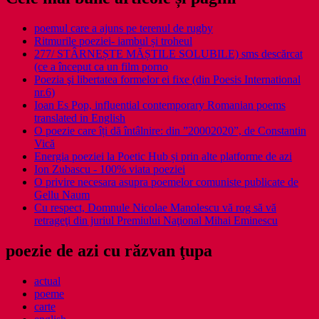
poemul care a ajuns pe terenul de rugby
Ritmurile poeziei- iambul și troheul
277/ STÂRNEȘTE MĂȘTILE SOLUBILE) sms descărcat
(ce a început ca un film porno
Poezia şi libertatea formelor ei fixe (din Poesis International
nr.6)
Ioan Es Pop, influential contemporary Romanian poems
translated in English
O poezie care îți dă întâlnire: din ”20002020”, de Constantin
Vică
Energia poeziei la Poetic Hub și prin alte platforme de azi
Ion Zubascu - 100% viata poeziei
O privire necesara asupra poemelor comuniste publicate de
Gellu Naum
Cu respect, Domnule Nicolae Manolescu vă rog să vă
retrageţi din juriul Premiului Naţional Mihai Eminescu
poezie de azi cu răzvan ţupa
actual
poeme
carte