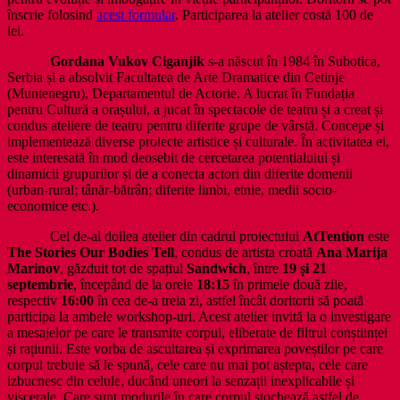
înscrie folosind
acest formular
. Participarea la atelier costă 100 de
lei.
Gordana Vukov Ciganjik
s-a născut în 1984 în Subotica,
Serbia și a absolvit Facultatea de Arte Dramatice din Cetinje
(Muntenegru), Departamentul de Actorie. A lucrat în Fundația
pentru Cultură a orașului, a jucat în spectacole de teatru și a creat și
condus ateliere de teatru pentru diferite grupe de vârstă. Concepe și
implementează diverse proiecte artistice și culturale. În activitatea ei,
este interesată în mod deosebit de cercetarea potențialului și
dinamicii grupurilor și de a conecta actori din diferite domenii
(urban-rural; tânăr-bătrân; diferite limbi, etnie, medii socio-
economice etc.).
Cel de-al doilea atelier din cadrul proiectului
AtTention
este
The Stories Our Bodies Tell
, condus de artista croată
Ana Marija
Marinov
, găzduit tot de spațiul
Sandwich
, între
19 și 21
septembrie
, începând de la orele
18:15
în primele două zile,
respectiv
16:00
în cea de-a treia zi, astfel încât doritorii să poată
participa la ambele workshop-uri. Acest atelier invită la o investigare
a mesajelor pe care le transmite corpul, eliberate de filtrul conștiinței
și rațiunii. Este vorba de ascultarea și exprimarea poveștilor pe care
corpul trebuie să le spună, cele care nu mai pot aștepta, cele care
izbucnesc din celule, ducând uneori la senzații inexplicabile și
viscerale. Care sunt modurile în care corpul stochează astfel de