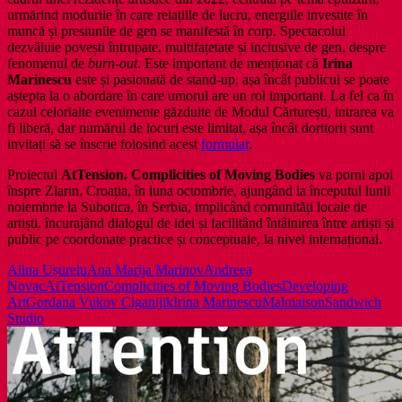
urmărind modurile în care relațiile de lucru, energiile investite în
muncă și presiunile de gen se manifestă în corp. Spectacolul
dezvăluie povești întrupate, multifațetate și inclusive de gen, despre
fenomenul de
burn-out
. Este important de menționat că
Irina
Marinescu
este și pasionată de stand-up, așa încât publicul se poate
aștepta la o abordare în care umorul are un rol important. La fel ca în
cazul celorlalte evenimente găzduite de Modul Cărturești, intrarea va
fi liberă, dar numărul de locuri este limitat, așa încât doritorii sunt
invitați să se înscrie folosind acest
formular
.
Proiectul
AtTension. Complicities of Moving Bodies
va porni apoi
înspre Zlarin, Croația, în luna octombrie, ajungând la începutul lunii
noiembrie la Subotica, în Serbia, implicând comunități locale de
artiști, încurajând dialogul de idei și facilitând întâlnirea între artiști și
public pe coordonate practice și conceptuale, la nivel internațional.
Alina Ușurelu
Ana Marija Marinov
Andreea
Novac
AtTension
Complicities of Moving Bodies
Developing
Art
Gordana Vukov Ciganijik
Irina Marinescu
Malmaison
Sandwich
Studio