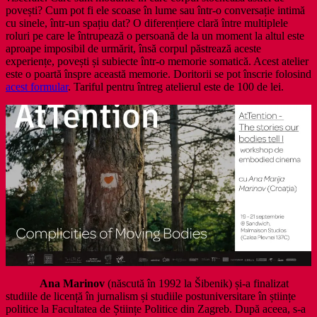
povești? Cum pot fi ele scoase în lume sau într-o conversație intimă
cu sinele, într-un spațiu dat? O diferențiere clară între multiplele
roluri pe care le întrupează o persoană de la un moment la altul este
aproape imposibil de urmărit, însă corpul păstrează aceste
experiențe, povești și subiecte într-o memorie somatică. Acest atelier
este o poartă înspre această memorie. Doritorii se pot înscrie folosind
acest formular
. Tariful pentru întreg atelierul este de 100 de lei.
Ana Marinov
(născută în 1992 la Šibenik) și-a finalizat
studiile de licență în jurnalism și studiile postuniversitare în științe
politice la Facultatea de Științe Politice din Zagreb. După aceea, s-a