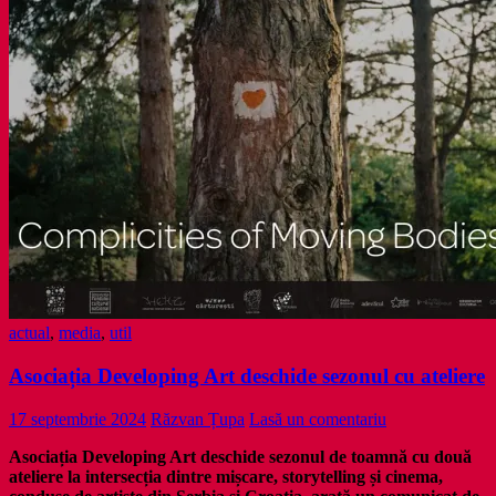
actual
,
media
,
util
Asociația Developing Art deschide sezonul cu ateliere
17 septembrie 2024
Răzvan Țupa
Lasă un comentariu
Asociația Developing Art deschide sezonul de toamnă cu două
ateliere la intersecția dintre mișcare, storytelling și cinema,