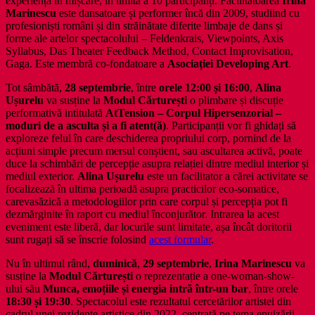
experiență în mișcare, în limita a 10 participanți. Facilitatoarea
Irina
Marinescu
este dansatoare și performer încă din 2009, studiind cu
profesioniști români și din străinătate diferite limbaje de dans și
forme ale artelor spectacolului – Feldenkrais, Viewpoints, Axis
Syllabus, Das Theater Feedback Method, Contact Improvisation,
Gaga. Este membră co-fondatoare a
Asociației Developing Art
.
Tot sâmbătă,
28 septembrie
, între
orele 12:00 și 16:00
,
Alina
Ușurelu
va susține la
Modul Cărturești
o plimbare și discuție
performativă intitulată
AtTension – Corpul Hipersenzorial –
moduri de a asculta și a fi atent(ă)
. Participanții vor fi ghidați să
exploreze felul în care deschiderea propriului corp, pornind de la
acțiuni simple precum mersul conștient, sau ascultarea activă, poate
duce la schimbări de percepție asupra relației dintre mediul interior și
mediul exterior.
Alina Ușurelu
este un facilitator a cărei activitate se
focalizează în ultima perioadă asupra practicilor eco-somatice,
carevasăzică a metodologiilor prin care corpul și percepția pot fi
dezmărginite în raport cu mediul înconjurător. Intrarea la acest
eveniment este liberă, dar locurile sunt limitate, așa încât doritorii
sunt rugați să se înscrie folosind
acest formular
.
Nu în ultimul rând,
duminică
,
29 septembrie
,
Irina Marinescu
va
susține la
Modul Cărturești
o reprezentație a one-woman-show-
ului său
Munca, emoțiile și energia intră într-un bar
, între orele
18:30 și 19:30
. Spectacolul este rezultatul cercetărilor artistei din
cadrul unei rezidențe artistice din 2022, centrată pe tema epuizării,