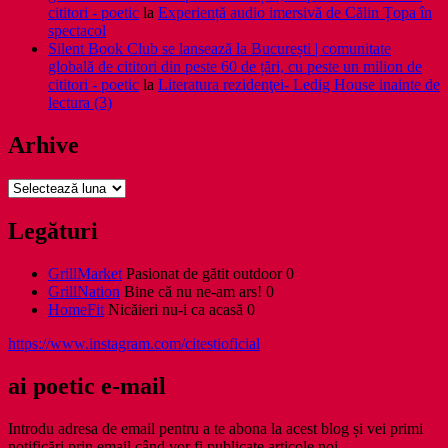
cititori - poetic
la
Experiență audio imersivă de Călin Țopa în
spectacol
Silent Book Club se lansează la București | comunitate
globală de cititori din peste 60 de țări, cu peste un milion de
cititori - poetic
la
Literatura rezidenţei- Ledig House inainte de
lectura (3)
Arhive
Arhive
Legături
GrillMarket
Pasionat de gătit outdoor 0
GrillNation
Bine că nu ne-am ars! 0
HomeFit
Nicăieri nu-i ca acasă 0
https://www.instagram.com/citestioficial
ai poetic e-mail
Introdu adresa de email pentru a te abona la acest blog și vei primi
notificări prin email când vor fi publicate articole noi.