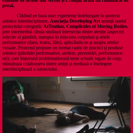
conduse de artiste din Serbia și Croația, arată un comunicat de
presă.
Clădind pe baza unei experiențe îndelungate în proiecte
artistice interdisciplinare,
Asociația Developing Art
anunță startul
proiectului coregrafic
AtTention. Complicities of Moving Bodies
,
prin intermediul căruia studiază intersecția dintre atenție (aspectul
selectiv al gândirii, transpus în mișcarea corpului) și artele
performative (dans, teatru, film), aplecându-se și asupra artelor
vizuale. Proiectul propune un format cadru de practici și produse
artistice (plimbări performative, ateliere, prezentări, performance-
uri), care împreună problematizează teme actuale legate de corp,
stimulează colaborarea dintre artiști și mediază o înțelegere
interdisciplinară a subiectului.