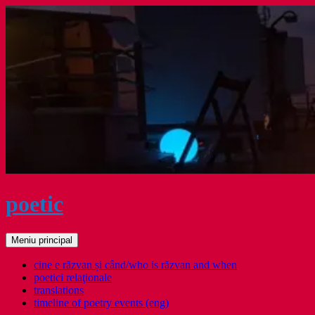
Sari
la
conținut
poetic
Caută
Meniu principal
cine e răzvan și când/who is răzvan and when
poetici relaţionale
translations
timeline of poetry events (eng)