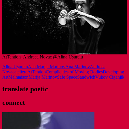
AtTention_Andreea Novac @Alina Ușurelu
Alina Ușurelu
Ana Marija Marinov
Ana Marinov
Andreea
Novac
ateliere
AtTention
Complicities of Moving Bodies
Developing
Art
Malmaison
Marija Marinov
Safe Space
Sandwich
Vukov Ciganjik
translate poetic
connect