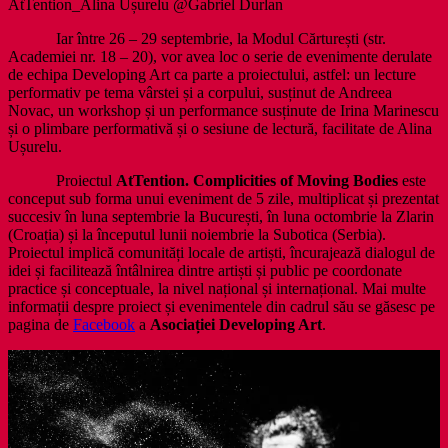
AtTention_Alina Ușurelu @Gabriel Durlan
Iar între 26 – 29 septembrie, la Modul Cărturești (str.
Academiei nr. 18 – 20), vor avea loc o serie de evenimente derulate
de echipa Developing Art ca parte a proiectului, astfel: un lecture
performativ pe tema vârstei și a corpului, susținut de Andreea
Novac, un workshop și un performance susținute de Irina Marinescu
și o plimbare performativă și o sesiune de lectură, facilitate de Alina
Ușurelu.
Proiectul
AtTention. Complicities of Moving Bodies
este
conceput sub forma unui eveniment de 5 zile, multiplicat și prezentat
succesiv în luna septembrie la București, în luna octombrie la Zlarin
(Croația) și la începutul lunii noiembrie la Subotica (Serbia).
Proiectul implică comunități locale de artiști, încurajează dialogul de
idei și facilitează întâlnirea dintre artiști și public pe coordonate
practice și conceptuale, la nivel național și internațional. Mai multe
informații despre proiect și evenimentele din cadrul său se găsesc pe
pagina de
Facebook
a
Asociației Developing Art
.