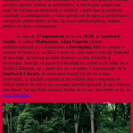
artistică, discurs teoretic şi performativ. A trecut prin numeroase
stagii de formare profesională și artistică, a participat la rezidențe
naționale și internaționale, a creat spectacole de dans și performance,
coregrafie pentru teatru şi film, lucrează interdisciplinar, susţine
ateliere de dans contemporan.
În data de
27 septembrie
de la ora
19:30
, la
Sandwich
Studio
, în cadrul
Malmaison
,
Alina Ușurelu
(artistă
multidisciplinară și co-fondatoare a
Developing Art
) va susține o
sesiune de lectură și va dărui o serie de cărți dintr-o selecție realizată
de asociație, la intersecția unor domenii ca arta, filosofia și
sociologia. Selecția va putea fi consultată în curând și pe raftul de la
Modul Cărturești, iar o parte din ele vor putea fi împrumutate de la
Sandwich Library
, în urma unei donații făcute de echipa
proiectului, în spiritul susținerii și dezvoltării unei comunități de
cititori iubitori de artă și de cercetare interdisciplinară. Și aici intrarea
este liberă, dar dat fiind numărul limitat de locuri, înscrierile se fac în
acest formular
.