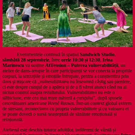
Evenimentele continuă în spațiul
Sandwich Studio
,
sâmbătă 28 septembrie
, între
orele 10:30 și 12:30
,
Irina
Marinescu
va susține
AtTension – Puterea vulnerabilității
, un
atelier de dans–terapie în care participanții se vor conecta la propriile
corpuri, la senzațiile și emoțiile întrupate, pentru a conștientiza prin
dans și mișcare că „vulnerabilitatea nu înseamnă câștig sau pierdere,
ci este despre curajul de a apărea și de a fi văzut atunci când nu ai
niciun control asupra rezultatului. Vulnerabilitatea nu este o
slăbiciune, este cea mai mare măsură a curajului”, după spusele
cercetătoarei americane Brené Brown. Într-un context global extrem
de stresant, reconectarea cu propria vulnerabilitate și cu valoarea ei
se poate dovedi o sursă neașteptată de sănătate emoțională și
relațională.
Atelierul este deschis tuturor adulților, indiferent de vârstă și