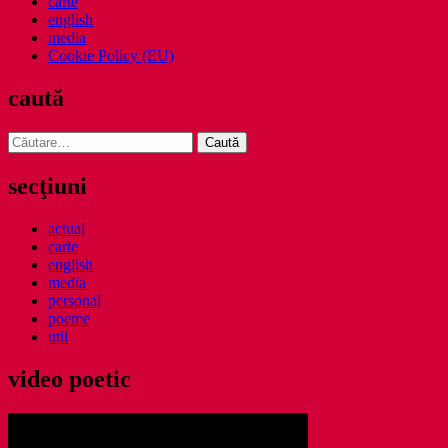
carte
english
media
Cookie Policy (EU)
caută
Caută
după:
secţiuni
actual
carte
english
media
personal
poeme
util
video poetic