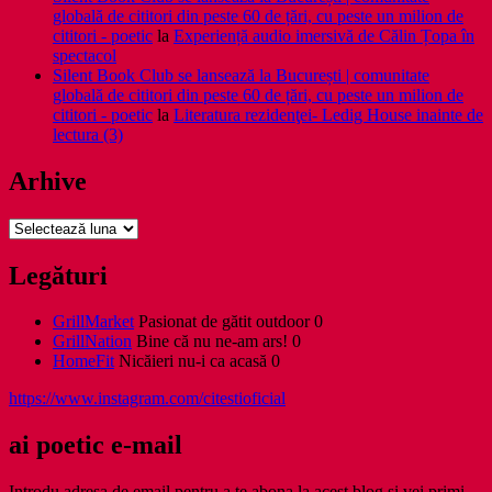
globală de cititori din peste 60 de țări, cu peste un milion de
cititori - poetic
la
Experiență audio imersivă de Călin Țopa în
spectacol
Silent Book Club se lansează la București | comunitate
globală de cititori din peste 60 de țări, cu peste un milion de
cititori - poetic
la
Literatura rezidenţei- Ledig House inainte de
lectura (3)
Arhive
Arhive
Legături
GrillMarket
Pasionat de gătit outdoor 0
GrillNation
Bine că nu ne-am ars! 0
HomeFit
Nicăieri nu-i ca acasă 0
https://www.instagram.com/citestioficial
ai poetic e-mail
Introdu adresa de email pentru a te abona la acest blog și vei primi