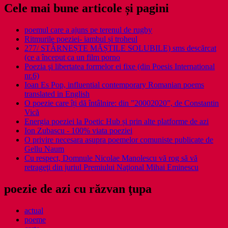
Cele mai bune articole și pagini
poemul care a ajuns pe terenul de rugby
Ritmurile poeziei- iambul și troheul
277/ STÂRNEȘTE MĂȘTILE SOLUBILE) sms descărcat
(ce a început ca un film porno
Poezia şi libertatea formelor ei fixe (din Poesis International
nr.6)
Ioan Es Pop, influential contemporary Romanian poems
translated in English
O poezie care îți dă întâlnire: din ”20002020”, de Constantin
Vică
Energia poeziei la Poetic Hub și prin alte platforme de azi
Ion Zubascu - 100% viata poeziei
O privire necesara asupra poemelor comuniste publicate de
Gellu Naum
Cu respect, Domnule Nicolae Manolescu vă rog să vă
retrageţi din juriul Premiului Naţional Mihai Eminescu
poezie de azi cu răzvan ţupa
actual
poeme