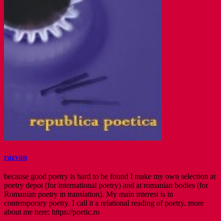
razvan
because good poetry is hard to be found I make my own selection at
poetry depot (for international poetry) and at romanian bodies (for
Romanian poetry in translation). My main interest is in
contemporary poetry. I call it a relational reading of poetry. more
about me here: https://poetic.ro