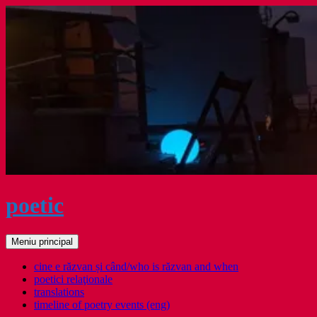
Sari
la
conținut
poetic
Caută
Meniu principal
cine e răzvan și când/who is răzvan and when
poetici relaţionale
translations
timeline of poetry events (eng)