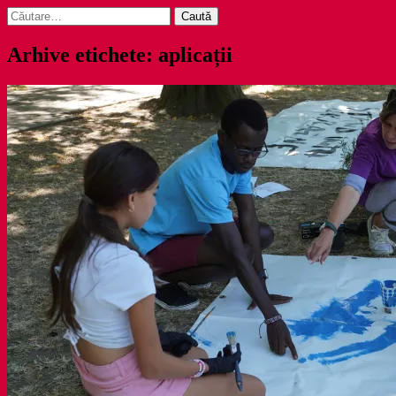
Caută
după:
Arhive etichete: aplicații