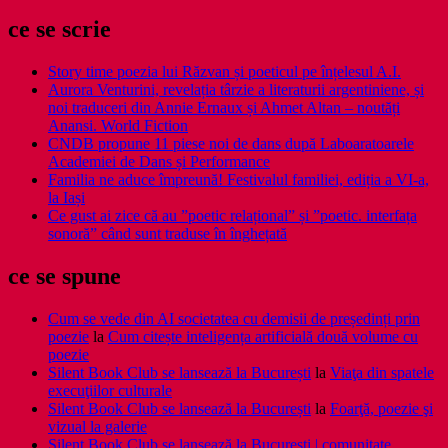
ce se scrie
Story time poezia lui Răzvan și poeticul pe înțelesul A.I.
Aurora Venturini, revelația târzie a literaturii argentiniene, și
noi traduceri din Annie Ernaux și Ahmet Altan – noutăți
Anansi. World Fiction
CNDB propune 11 piese noi de dans după Laboaratoarele
Academiei de Dans și Performance
Familia ne aduce împreună! Festivalul familiei, ediția a VI-a,
la Iași
Ce gust ai zice că au ”poetic relațional” și ”poetic. interfața
sonoră” când sunt traduse în înghețată
ce se spune
Cum se vede din AI societatea cu demisii de președinți prin
poezie
la
Cum citește inteligența artificială două volume cu
poezie
Silent Book Club se lansează la București
la
Viaţa din spatele
execuţiilor culturale
Silent Book Club se lansează la București
la
Foarţă, poezie şi
vizual la galerie
Silent Book Club se lansează la București | comunitate