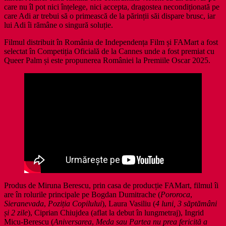
care nu îl pot nici înțelege, nici accepta, dragostea necondiționată pe
care Adi ar trebui să o primească de la părinții săi dispare brusc, iar
lui Adi îi rămâne o singură soluție.
Filmul distribuit în România de Independența Film și FAMart a fost
selectat în Competiția Oficială de la Cannes unde a fost premiat cu
Queer Palm și este propunerea României la Premiile Oscar 2025.
Produs de Miruna Berescu, prin casa de producție FAMart, filmul îi
are în rolurile principale pe Bogdan Dumitrache (
Pororoca
,
Sieranevada
,
Poziția Copilului
), Laura Vasiliu (
4 luni, 3 săptămâni
și 2 zile
), Ciprian Chiujdea (aflat la debut în lungmetraj), Ingrid
Micu-Berescu (
Aniversarea
,
Meda sau Partea nu prea fericită a