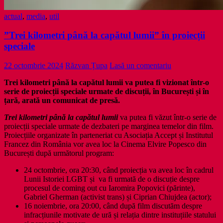
actual
,
media
,
util
”Trei kilometri până la capătul lumii” în proiecții
speciale
22 octombrie 2024
Răzvan Țupa
Lasă un comentariu
Trei kilometri până la capătul lumii va putea fi vizionat într-o
serie de proiecții speciale urmate de discuții, în București și în
țară, arată un comunicat de presă.
Trei kilometri până la capătul lumii
va putea fi văzut într-o serie de
proiecții speciale urmate de dezbateri pe marginea temelor din film.
Proiecțiile organizate în parteneriat cu Asociația Accept și Institutul
Francez din România vor avea loc la Cinema Elvire Popesco din
București după următorul program:
24 octombrie, ora 20:30, când proiecția va avea loc în cadrul
Lunii Istoriei LGBT și va fi urmată de o discuție despre
procesul de coming out cu Iaromira Popovici (părinte),
Gabriel Gherman (activist trans) și Ciprian Chiujdea (actor);
16 noiembrie, ora 20:00, când după film discutăm despre
infracțiunile motivate de ură și relația dintre instituțiile statului