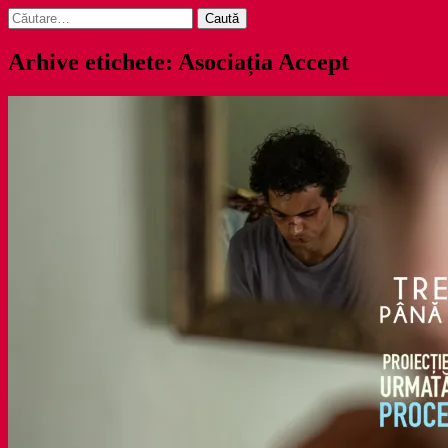
Caută
după:
Arhive etichete: Asociația Accept