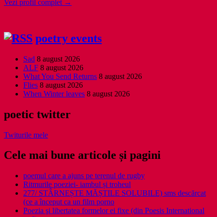
Vezi profil complet →
poetry events
Sad
8 august 2026
ALF
8 august 2026
What You Send Returns
8 august 2026
Flies
8 august 2026
When Winter leaves
8 august 2026
poetic twitter
Twiturile mele
Cele mai bune articole și pagini
poemul care a ajuns pe terenul de rugby
Ritmurile poeziei- iambul și troheul
277/ STÂRNEȘTE MĂȘTILE SOLUBILE) sms descărcat
(ce a început ca un film porno
Poezia şi libertatea formelor ei fixe (din Poesis International