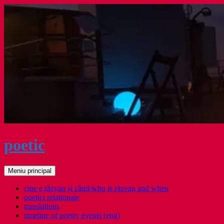
Sari
la
conținut
poetic
Caută
Meniu principal
cine e răzvan și când/who is răzvan and when
poetici relaţionale
translations
timeline of poetry events (eng)