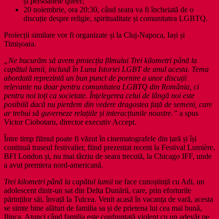
și persoanele queer;
20 noiembrie, ora 20:30, când seara va fi încheiată de o
discuție despre religie, spiritualitate și comunitatea LGBTQ.
Proiecții similare vor fi organizate și la Cluj-Napoca, Iași și
Timișoara.
„Ne bucurăm să avem proiecția filmului Trei kilometri până la
capătul lumii, inclusă în Luna Istoriei LGBT de anul acesta. Tema
abordată reprezintă un bun punct de pornire a unor discuții
relevante nu doar pentru comunitatea LGBTQ din România, ci
pentru noi toți ca societate. Înțelegerea celui de lângă noi este
posibilă dacă nu pierdem din vedere dragostea față de semeni, care
ar trebui să guverneze relațiile și interacțiunile noastre.”
a spus
Victor Ciobotaru, director executiv Accept.
Între timp filmul poate fi văzut în cinematografele din țară și își
continuă traseul festivalier, fiind prezentat recent la Festival Lumière,
BFI London și, nu mai târziu de seara trecută, la Chicago IFF, unde
a avut premiera nord-americană.
Trei kilometri până la capătul lumii
ne face cunoștință cu Adi, un
adolescent dintr-un sat din Delta Dunării, care, prin eforturile
părinților săi, învață la Tulcea. Venit acasă în vacanța de vară, acesta
se simte bine alături de familia sa și de prietena lui cea mai bună,
Ilinca. Atunci când familia este confruntată violent cu un adevăr pe