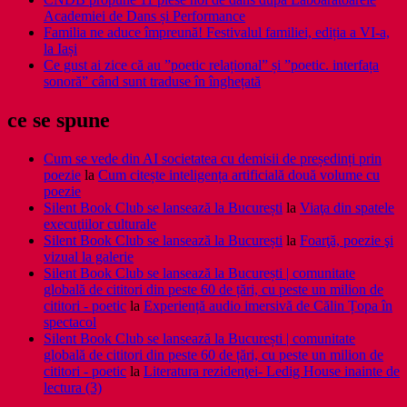
Academiei de Dans și Performance
Familia ne aduce împreună! Festivalul familiei, ediția a VI-a,
la Iași
Ce gust ai zice că au ”poetic relațional” și ”poetic. interfața
sonoră” când sunt traduse în înghețată
ce se spune
Cum se vede din AI societatea cu demisii de președinți prin
poezie
la
Cum citește inteligența artificială două volume cu
poezie
Silent Book Club se lansează la București
la
Viaţa din spatele
execuţiilor culturale
Silent Book Club se lansează la București
la
Foarţă, poezie şi
vizual la galerie
Silent Book Club se lansează la București | comunitate
globală de cititori din peste 60 de țări, cu peste un milion de
cititori - poetic
la
Experiență audio imersivă de Călin Țopa în
spectacol
Silent Book Club se lansează la București | comunitate
globală de cititori din peste 60 de țări, cu peste un milion de
cititori - poetic
la
Literatura rezidenţei- Ledig House inainte de
lectura (3)