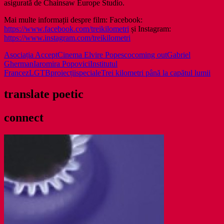
asigurată de Chainsaw Europe Studio.
Mai multe informații despre film: Facebook:
https://www.facebook.com/treikilometri
și Instagram:
https://www.instagram.com/treikilometri
Asociația Accept
Cinema Elvire Popesco
coming out
Gabriel
Gherman
Iaromira Popovici
Institutul
Francez
LGTB
proiecții
speciale
Trei kilometri până la capătul lumii
translate poetic
connect