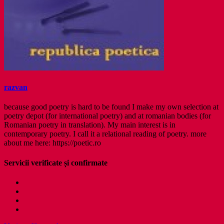
razvan
because good poetry is hard to be found I make my own selection at
poetry depot (for international poetry) and at romanian bodies (for
Romanian poetry in translation). My main interest is in
contemporary poetry. I call it a relational reading of poetry. more
about me here: https://poetic.ro
Servicii verificate și confirmate