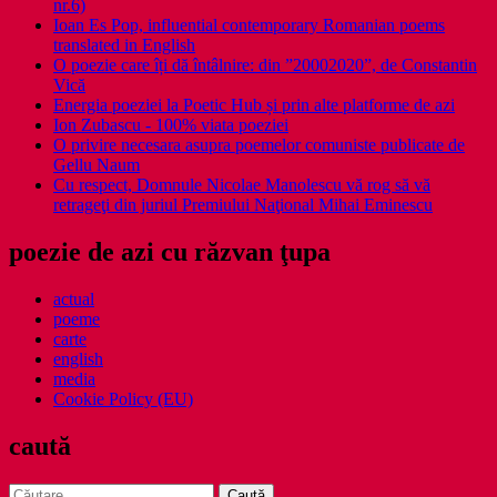
nr.6)
Ioan Es Pop, influential contemporary Romanian poems
translated in English
O poezie care îți dă întâlnire: din ”20002020”, de Constantin
Vică
Energia poeziei la Poetic Hub și prin alte platforme de azi
Ion Zubascu - 100% viata poeziei
O privire necesara asupra poemelor comuniste publicate de
Gellu Naum
Cu respect, Domnule Nicolae Manolescu vă rog să vă
retrageţi din juriul Premiului Naţional Mihai Eminescu
poezie de azi cu răzvan ţupa
actual
poeme
carte
english
media
Cookie Policy (EU)
caută
Caută