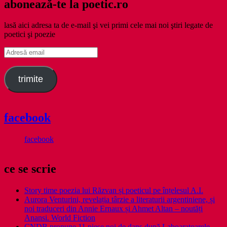
abonează-te la poetic.ro
lasă aici adresa ta de e-mail şi vei primi cele mai noi ştiri legate de
poetici şi poezie
Adresă
email
trimite
facebook
facebook
ce se scrie
Story time poezia lui Răzvan și poeticul pe înțelesul A.I.
Aurora Venturini, revelația târzie a literaturii argentiniene, și
noi traduceri din Annie Ernaux și Ahmet Altan – noutăți
Anansi. World Fiction
CNDB propune 11 piese noi de dans după Laboaratoarele