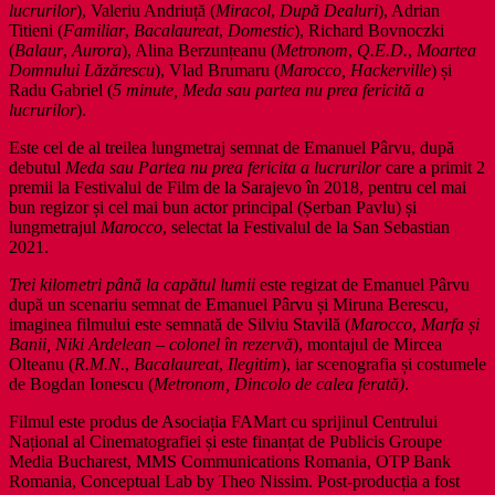
lucrurilor
), Valeriu Andriuță (
Miracol
,
După Dealuri
), Adrian
Titieni (
Familiar
,
Bacalaureat
,
Domestic
), Richard Bovnoczki
(
Balaur
,
Aurora
), Alina Berzunțeanu (
Metronom
,
Q.E.D.
,
Moartea
Domnului Lăzărescu
), Vlad Brumaru (
Marocco, Hackerville
) și
Radu Gabriel (
5 minute, Meda sau partea nu prea fericită a
lucrurilor
).
Este cel de al treilea lungmetraj semnat de Emanuel Pârvu, după
debutul
Meda sau Partea nu prea fericita a lucrurilor
care a primit 2
premii la Festivalul de Film de la Sarajevo în 2018, pentru cel mai
bun regizor și cel mai bun actor principal (Șerban Pavlu) și
lungmetrajul
Marocco
, selectat la Festivalul de la San Sebastian
2021.
Trei kilometri până la capătul lumii
este regizat de Emanuel Pârvu
după un scenariu semnat de Emanuel Pârvu și Miruna Berescu,
imaginea filmului este semnată de Silviu Stavilă (
Marocco
,
Marfa și
Banii, Niki Ardelean – colonel în rezervă
), montajul de Mircea
Olteanu (
R.M.N.
,
Bacalaureat
,
Ilegitim
), iar scenografia și costumele
de Bogdan Ionescu (
Metronom, Dincolo de calea ferată)
.
Filmul este produs de Asociația FAMart cu sprijinul Centrului
Național al Cinematografiei și este finanțat de Publicis Groupe
Media Bucharest, MMS Communications Romania, OTP Bank
Romania, Conceptual Lab by Theo Nissim. Post-producția a fost