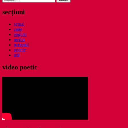
după:
secţiuni
actual
carte
english
media
personal
poeme
util
video poetic